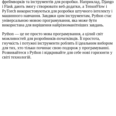
фреймворків та інструментів для розробки. Наприклад, Django
і Flask дають змогу створювати веб-додатки, а TensorFlow і
PyTorch використовуються для розробки штучного інтелекту і
машинного навчання. Завдяки цим інструментам, Python стає
універсальною мовою програмування, яка може бути
використана для вирішення найрізноманітніших завдань.
Python — це не просто мова програмування, а цілий світ
можливостей для розробників-початківців. Її простота,
гнучкість і потужні інструменти роблять її ідеальним вибором
для тих, хто тільки починає свою подорож у програмуванні.
Розвивайтеся з Python і відкривайте для себе нові горизонти у
світі технологій.