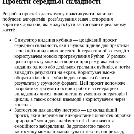
Проекти середньої складності
Розробка проєктів дасть змогу практикувати навички
побудови алгоритмів, розв’язування задач і створення
корисних додатків, які можуть бути застосовані в реальному
житті:
Симулятор кидання кубиків — це цікавий проєкт
середньої складності, який чудово підійде для практики
генерації випадкових чисел та інтерактивної взаємодії з
користувачем мовою програмування Python. У рамках
цього проєкту можна створити програму, яка імітує
кидання одного або декількох гральних кубиків, а потім
виводить результати на екран. Користувач зможе
обирати кількість кубиків для кидка та бачити
результати у зручному форматі. Цей проєкт допоможе
розробнику зрозуміти основи роботи з генерацією
випадкових чисел, використання умовних операторів і
циклів, а також основи взаємодії з користувачем через
консоль.
Застосунок для аналізу настрою — це складніший
проєкт, який передбачає використання бібліотек обробки
природної мови для аналізу текстів і визначення
емоційного забарвлення. За допомогою такого
застосунку можна проаналізувати тексти, наприклад,