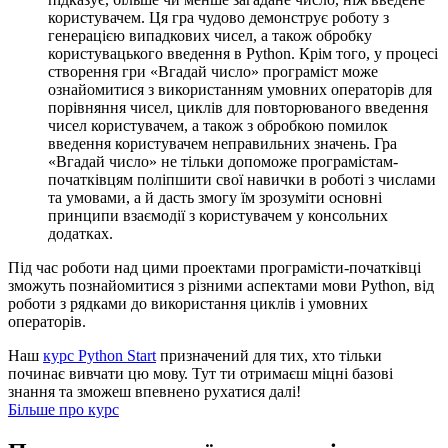
користувачем. Ця гра чудово демонструє роботу з
генерацією випадкових чисел, а також обробку
користувацького введення в Python. Крім того, у процесі
створення гри «Вгадай число» програміст може
ознайомитися з використанням умовних операторів для
порівняння чисел, циклів для повторюваного введення
чисел користувачем, а також з обробкою помилок
введення користувачем неправильних значень. Гра
«Вгадай число» не тільки допоможе програмістам-
початківцям поліпшити свої навички в роботі з числами
та умовами, а й дасть змогу їм зрозуміти основні
принципи взаємодії з користувачем у консольних
додатках.
Під час роботи над цими проектами програмісти-початківці
зможуть познайомитися з різними аспектами мови Python, від
роботи з рядками до використання циклів і умовних
операторів.
Наш
курс Python Start
призначений для тих, хто тільки
починає вивчати цю мову. Тут ти отримаєш міцні базові
знання та зможеш впевнено рухатися далі!
Більше про курс