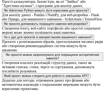
Прості калькулятори, базові ігри, як-от "Змійка" або
"Хрестики-нулики", і програми для аналізу даних.
Які бібліотеки Python можуть бути корисними для проєктів?
Для аналізу даних - Pandas і NumPy, для веб-розробки - Flask
або Django, для машинного навчання - Scikit-learn і TensorFlow.
Які проєкти допоможуть покращити навички веб-розробки?
Створення блогу, веб-сайту портфоліо або простої соціальної
мережі може значно поліпшити ваші навички.
Чи є ідеї для проєктів із використанням машинного навчання?
Проєкти з розпізнавання образів, прогнозування часових рядів
або створення рекомендаційних систем можуть бути
цікавими.
Які проєкти можна запропонувати для покращення алгоритмічних
навичок?
Створення власних реалізацій структур даних, таких як
зв'язкові списки, стеки, черги та сортування, допоможуть
поглибити розуміння.
Який проєкт можна створити для роботи із зовнішніми API?
Додатки для погоди, отримання даних про фільми або
автоматична взаємодія з соціальними мережами можуть бути
корисними проектами.