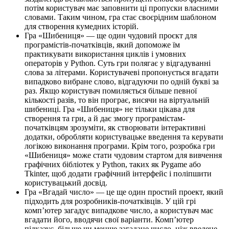
потім користувач має заповнити ці пропуски власними
словами. Таким чином, гра стає своєрідним шаблоном
для створення кумедних історій.
Гра «Шибениця» — ще один чудовий проєкт для
програмістів-початківців, який допоможе їм
практикувати використання циклів і умовних
операторів у Python. Суть гри полягає у відгадуванні
слова за літерами. Користувачеві пропонується вгадати
випадково вибране слово, відгадуючи по одній букві за
раз. Якщо користувач помиляється більше певної
кількості разів, то він програє, висячи на віртуальній
шибениці. Гра «Шибениця» не тільки цікава для
створення та гри, а й дає змогу програмістам-
початківцям зрозуміти, як створювати інтерактивні
додатки, обробляти користувацьке введення та керувати
логікою виконання програми. Крім того, розробка гри
«Шибениця» може стати чудовим стартом для вивчення
графічних бібліотек у Python, таких як Pygame або
Tkinter, щоб додати графічний інтерфейс і поліпшити
користувацький досвід.
Гра «Вгадай число» — це ще один простий проект, який
підходить для розробників-початківців. У цій грі
комп’ютер загадує випадкове число, а користувач має
вгадати його, вводячи свої варіанти. Комп’ютер
підказує, більше чи менше загадане число, ніж введене