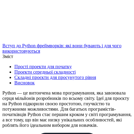
Вступ до Python фреймворків: які вони бувають і для чого
використовуються
Зміст
Прості проекти для початку
Проекти середньої складності
Складні проєкти для просунутого рівня
Висновок
Python — це витончена мова програмування, яка завоювала
серця мільйонів розробників по всьому світу. Ідеї для проєкту
на Python підкорили своєю простотою, гнучкістю та
потужними можливостями. Для багатьох програмістів-
початківців Python стає першим кроком у світі програмування,
а все тому, що він має низку унікальних особливостей, які
роблять його ідеальним вибором для новачків.