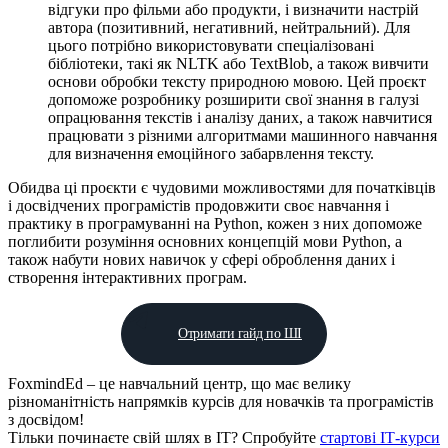
відгуки про фільми або продукти, і визначити настрій
автора (позитивний, негативний, нейтральний). Для
цього потрібно використовувати спеціалізовані
бібліотеки, такі як NLTK або TextBlob, а також вивчити
основи обробки тексту природною мовою. Цей проєкт
допоможе розробнику розширити свої знання в галузі
опрацювання текстів і аналізу даних, а також навчитися
працювати з різними алгоритмами машинного навчання
для визначення емоційного забарвлення тексту.
Обидва ці проєкти є чудовими можливостями для початківців
і досвідчених програмістів продовжити своє навчання і
практику в програмуванні на Python, кожен з них допоможе
поглибити розуміння основних концепцій мови Python, а
також набути нових навичок у сфері оброблення даних і
створення інтерактивних програм.
Отримати гайд по ШІ
FoxmindEd
– це навчальний центр, що має велику
різноманітність напрямків курсів для новачків та програмістів
з досвідом!
Тільки починаєте свій шлях в ІТ?
Спробуйте
стартові ІТ-курси