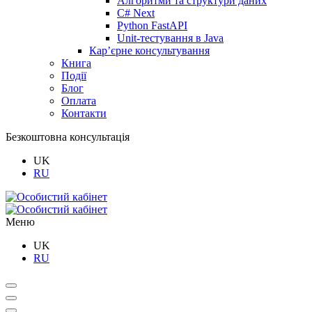
Алгоритми та структури даних
C# Next
Python FastAPI
Unit-тестування в Java
Кар’єрне консультування
Книга
Події
Блог
Оплата
Контакти
Безкоштовна консультація
UK
RU
Меню
UK
RU