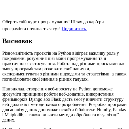
Оберіть свій курс програмування!
Шлях до кар’єри
програміста починається тут!
Подивитись
Висновок
Різноманітність проєктів на Python відіграє важливу роль у
покращенні розуміння цієї мови програмування та її
практичного застосування. Робота над різними проєктами дає
змогу програмістам розвивати свої навички,
експериментувати з різними підходами та стратегіями, а також
поглиблювати свої знання в різних галузях.
Наприклад, створення веб-проєкту на Python допоможе
зрозуміти принципи роботи веб-додатків, використання
фреймворків Django або Flask дасть змогу вивчити структуру
веб-додатків і методи їхнього розроблення. Розробка програми
для аналізу даних допоможе освоїти бібліотеки NumPy, Pandas
і Matplotlib, а також вивчити методи обробки та візуалізації
даних.