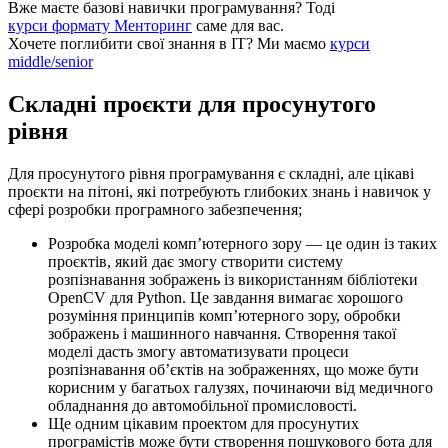
Вже маєте базові навички програмування?
Тоді
курси формату Менторинг
саме для вас.
Хочете поглибити свої знання в ІТ?
Ми маємо
курси
middle/senior
Складні проєкти для просунутого
рівня
Для просунутого рівня програмування є складні, але цікаві
проєкти на пітоні, які потребують глибоких знань і навичок у
сфері розробки програмного забезпечення;
Розробка моделі комп’ютерного зору — це один із таких
проєктів, який дає змогу створити систему
розпізнавання зображень із використанням бібліотеки
OpenCV для Python. Це завдання вимагає хорошого
розуміння принципів комп’ютерного зору, обробки
зображень і машинного навчання. Створення такої
моделі дасть змогу автоматизувати процеси
розпізнавання об’єктів на зображеннях, що може бути
корисним у багатьох галузях, починаючи від медичного
обладнання до автомобільної промисловості.
Ще одним цікавим проектом для просунутих
програмістів може бути створення пошукового бота для