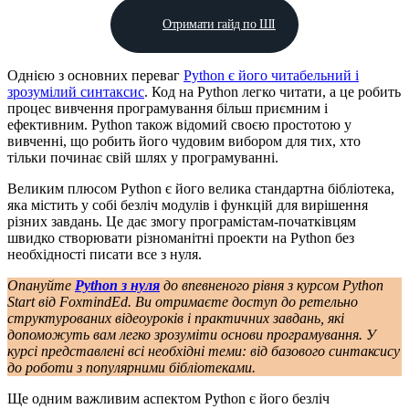
Отримати гайд по ШІ
Однією з основних переваг
Python є його читабельний і
зрозумілий синтаксис
. Код на Python легко читати, а це робить
процес вивчення програмування більш приємним і
ефективним. Python також відомий своєю простотою у
вивченні, що робить його чудовим вибором для тих, хто
тільки починає свій шлях у програмуванні.
Великим плюсом Python є його велика стандартна бібліотека,
яка містить у собі безліч модулів і функцій для вирішення
різних завдань. Це дає змогу програмістам-початківцям
швидко створювати різноманітні проекти на Python без
необхідності писати все з нуля.
Опануйте
Python з нуля
до впевненого рівня з курсом Python
Start від FoxmindEd. Ви отримаєте доступ до ретельно
структурованих відеоуроків і практичних завдань, які
допоможуть вам легко зрозуміти основи програмування. У
курсі представлені всі необхідні теми: від базового синтаксису
до роботи з популярними бібліотеками.
Ще одним важливим аспектом Python є його безліч