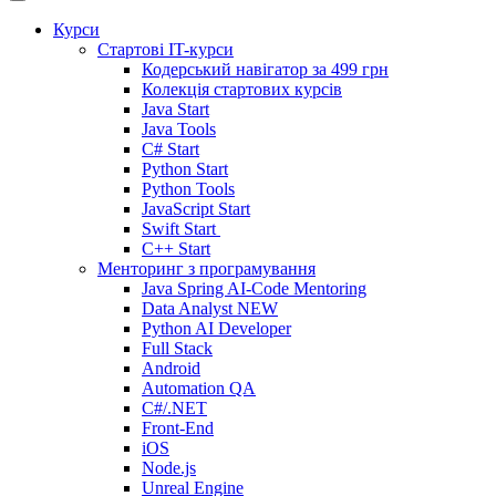
Курси
Стартові IT-курси
Кодерський навігатор за
499 грн
Колекція стартових курсів
Java Start
Java Tools
C# Start
Python Start
Python Tools
JavaScript Start
Swift Start
C++ Start
Менторинг з програмування
Java Spring AI-Code Mentoring
Data Analyst
NEW
Python AI Developer
Full Stack
Android
Automation QA
C#/.NET
Front-End
iOS
Node.js
Unreal Engine