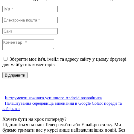
Зберегти моє ім'я, імейл та адресу сайту у цьому браузері
для майбутніх коментарів
Інструменти кожного успішного Android розробника
Налаштування середовища виконання в Google Colab: поради та
лайфхаки
Хочете бути на крок попереду?
Підпишіться на наш Телеграм-бот або Email-розсилку. Ми
будемо тримати вас у курсі лише найважливіших подій. Без