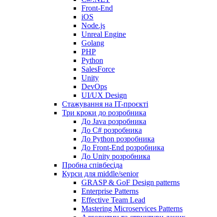
Front-End
iOS
Node.js
Unreal Engine
Golang
PHP
Python
SalesForce
Unity
DevOps
UI/UX Design
Стажування на IT-проєкті
Три кроки до розробника
До Java розробника
До C# розробника
До Python розробника
До Front-End розробника
До Unity розробника
Пробна співбесіда
Курси для middle/senior
GRASP & GoF Design patterns
Enterprise Patterns
Effective Team Lead
Mastering Microservices Patterns