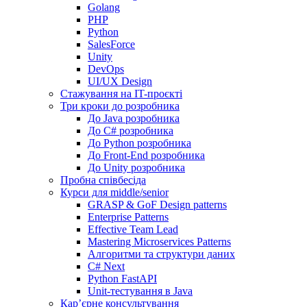
Golang
PHP
Python
SalesForce
Unity
DevOps
UI/UX Design
Стажування на IT-проєкті
Три кроки до розробника
До Java розробника
До C# розробника
До Python розробника
До Front-End розробника
До Unity розробника
Пробна співбесіда
Курси для middle/senior
GRASP & GoF Design patterns
Enterprise Patterns
Effective Team Lead
Mastering Microservices Patterns
Алгоритми та структури даних
C# Next
Python FastAPI
Unit-тестування в Java
Кар’єрне консультування