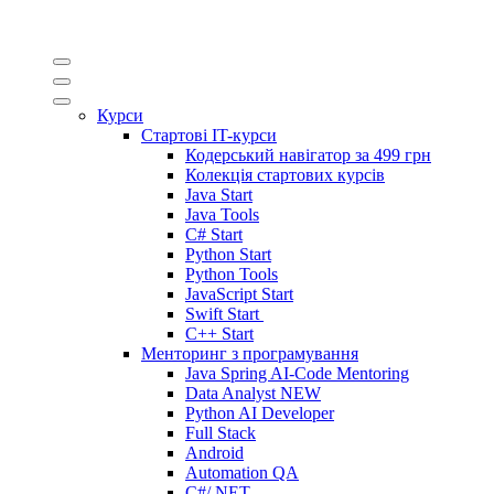
Курси
Стартові IT-курси
Кодерський навігатор за
499 грн
Колекція стартових курсів
Java Start
Java Tools
C# Start
Python Start
Python Tools
JavaScript Start
Swift Start
C++ Start
Менторинг з програмування
Java Spring AI-Code Mentoring
Data Analyst
NEW
Python AI Developer
Full Stack
Android
Automation QA
C#/.NET