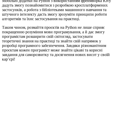
Мобільні додатки на Python з використанням фреймворка Kivy
дадуть змогу познайомитися з розробкою кросплатформених
застосунків, а робота з бібліотеками машинного навчання та
штучного інтелекту дасть змогу зрозуміти принципи роботи
алгоритмів та їхнє застосування на практиці.
Таким чином, розмаїття проєктів на Python не лише сприяє
покращенню розуміння мови програмування, а й дає змогу
програмістам розширити свій світогляд, застосувати
теоретичні знання на практиці та знайти свій напрямок у
розробці програмного забезпечення. Завдяки різноманітним
проєктам кожен програміст може знайти цікаві та корисні
завдання для саморозвитку та досягнення нових висот у своїй
кар’єрі!