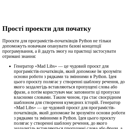
Прості проекти для початку
Проєкти для програмістів-початківців Python не тільки
допоможуть новачкам опанувати базові концепції
програмування, а й дадуть змогу на практиці застосувати
отримані знання:
Генератор «Mad Libs» — це чудовий проєкт для
програмістів-початківців, який допоможе їм зрозуміти
основи роботи з рядками та змінними в Python. Ідея
цього проєкту полягає у створенні шаблону речення, до
якого заздалегідь вставляються пропущені слова або
фрази, а потім користувач має заповнити ці пропуски
власними словами. Таким чином, гра стає своєрідним
шаблоном для створення кумедних історій. Генератор
«Mad Libs» — це чудовий проєкт для програмістів-
початківців, який допоможе їм зрозуміти основи роботи
з рядками та змінними в Python. Ідея цього проєкту
полягає у створенні шаблону речення, до якого
заздалегідь вставляються пропущені слова або фрази, а