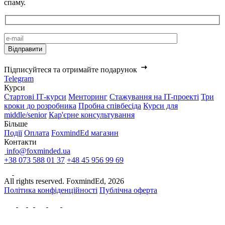
спаму.
Підписуйтеся та отримайте подарунок
Telegram
Курси
Стартові IТ-курси
Менторинг
Стажування на IT-проекті
Три
кроки до розробника
Пробна співбесіда
Курси для
middle/senior
Кар'єрне консультування
Більше
Події
Оплата
FoxmindEd магазин
Контакти
info@foxminded.ua
+38 073 588 01 37
+48 45 956 99 69
All rights reserved. FoxmindEd, 2026
Політика конфіденційності
Публічна оферта