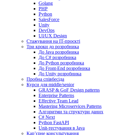
Golang
PHP
Python
SalesForce
Unity
DevOps
UI/UX Design
Стажування на IT-проєкті
Три кроки до розробника
До Java розробника
До C# розробника
До Python розробника
До Front-End розробника
До Unity розробника
Пробна співбесіда
Курси для middle/senior
GRASP & GoF Design patterns
Enterprise Patterns
Effective Team Lead
Mastering Microservices Patterns
Алгоритми та структури даних
C# Next
Python FastAPI
Unit-тестування в Java
Кар’єрне консультування