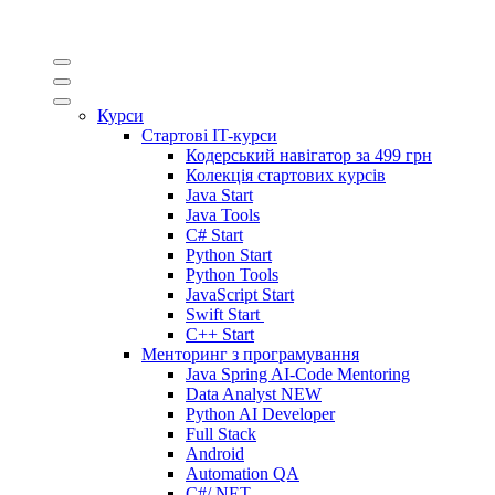
Курси
Стартові IT-курси
Кодерський навігатор за
499 грн
Колекція стартових курсів
Java Start
Java Tools
C# Start
Python Start
Python Tools
JavaScript Start
Swift Start
C++ Start
Менторинг з програмування
Java Spring AI-Code Mentoring
Data Analyst
NEW
Python AI Developer
Full Stack
Android
Automation QA
C#/.NET