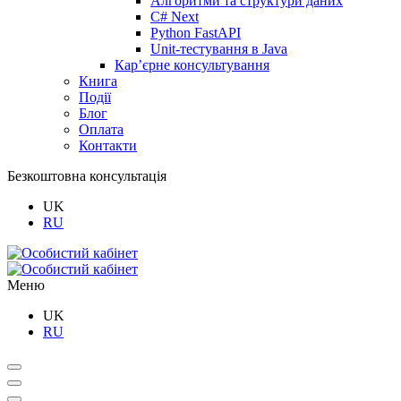
Алгоритми та структури даних
C# Next
Python FastAPI
Unit-тестування в Java
Кар’єрне консультування
Книга
Події
Блог
Оплата
Контакти
Безкоштовна консультація
UK
RU
Меню
UK
RU