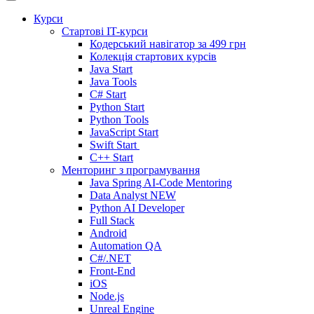
Курси
Стартові IT-курси
Кодерський навігатор за
499 грн
Колекція стартових курсів
Java Start
Java Tools
C# Start
Python Start
Python Tools
JavaScript Start
Swift Start
C++ Start
Менторинг з програмування
Java Spring AI-Code Mentoring
Data Analyst
NEW
Python AI Developer
Full Stack
Android
Automation QA
C#/.NET
Front-End
iOS
Node.js
Unreal Engine