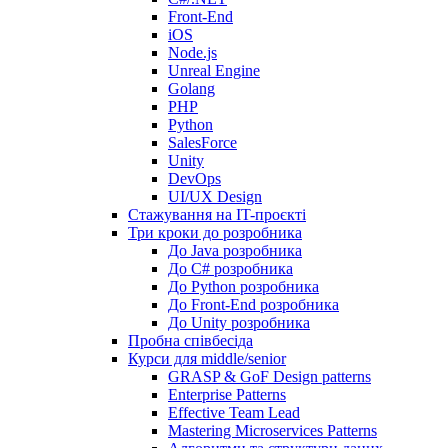
Front-End
iOS
Node.js
Unreal Engine
Golang
PHP
Python
SalesForce
Unity
DevOps
UI/UX Design
Стажування на IT-проєкті
Три кроки до розробника
До Java розробника
До C# розробника
До Python розробника
До Front-End розробника
До Unity розробника
Пробна співбесіда
Курси для middle/senior
GRASP & GoF Design patterns
Enterprise Patterns
Effective Team Lead
Mastering Microservices Patterns