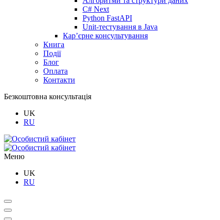
Алгоритми та структури даних
C# Next
Python FastAPI
Unit-тестування в Java
Кар’єрне консультування
Книга
Події
Блог
Оплата
Контакти
Безкоштовна консультація
UK
RU
Меню
UK
RU