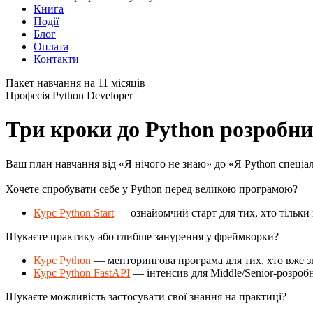
Книга
Події
Блог
Оплата
Контакти
Пакет навчання на 11 місяців
Професія Python Developer
Три кроки до Python розробник
Ваш план навчання від «Я нічого не знаю» до «Я Python спеціа
Хочете спробувати себе у Python перед великою програмою?
Курс Python Start
— ознайомчий старт для тих, хто тільки 
Шукаєте практику або глибше занурення у фреймворки?
Курс Python
— менторингова програма для тих, хто вже зн
Курс Python FastAPI
— інтенсив для Middle/Senior-розроб
Шукаєте можливість застосувати свої знання на практиці?