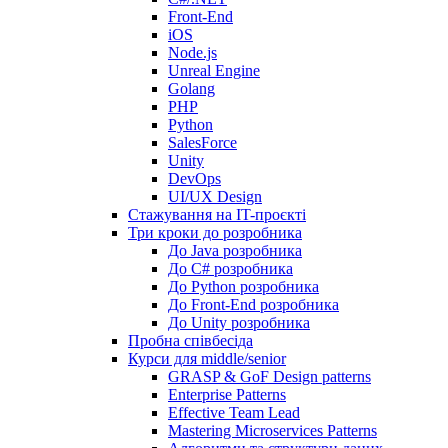
Front-End
iOS
Node.js
Unreal Engine
Golang
PHP
Python
SalesForce
Unity
DevOps
UI/UX Design
Стажування на IT-проєкті
Три кроки до розробника
До Java розробника
До C# розробника
До Python розробника
До Front-End розробника
До Unity розробника
Пробна співбесіда
Курси для middle/senior
GRASP & GoF Design patterns
Enterprise Patterns
Effective Team Lead
Mastering Microservices Patterns