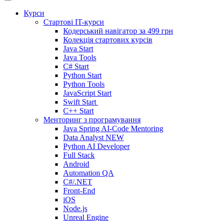
Курси
Стартові IT-курси
Кодерський навігатор за
499 грн
Колекція стартових курсів
Java Start
Java Tools
C# Start
Python Start
Python Tools
JavaScript Start
Swift Start
C++ Start
Менторинг з програмування
Java Spring AI-Code Mentoring
Data Analyst
NEW
Python AI Developer
Full Stack
Android
Automation QA
C#/.NET
Front-End
iOS
Node.js
Unreal Engine