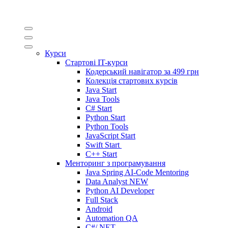
Курси
Стартові IT-курси
Кодерський навігатор за
499 грн
Колекція стартових курсів
Java Start
Java Tools
C# Start
Python Start
Python Tools
JavaScript Start
Swift Start
C++ Start
Менторинг з програмування
Java Spring AI-Code Mentoring
Data Analyst
NEW
Python AI Developer
Full Stack
Android
Automation QA
C#/.NET