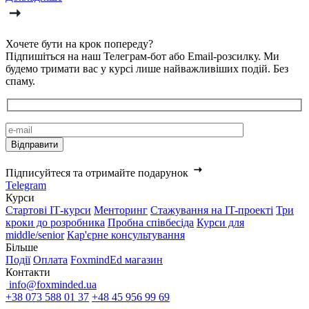
Хочете бути на крок попереду?
Підпишіться на наш Телеграм-бот або Email-розсилку. Ми
будемо тримати вас у курсі лише найважливіших подій. Без
спаму.
Підписуйтеся та отримайте подарунок
Telegram
Курси
Стартові IТ-курси
Менторинг
Стажування на IT-проекті
Три
кроки до розробника
Пробна співбесіда
Курси для
middle/senior
Кар'єрне консультування
Більше
Події
Оплата
FoxmindEd магазин
Контакти
info@foxminded.ua
+38 073 588 01 37
+48 45 956 99 69