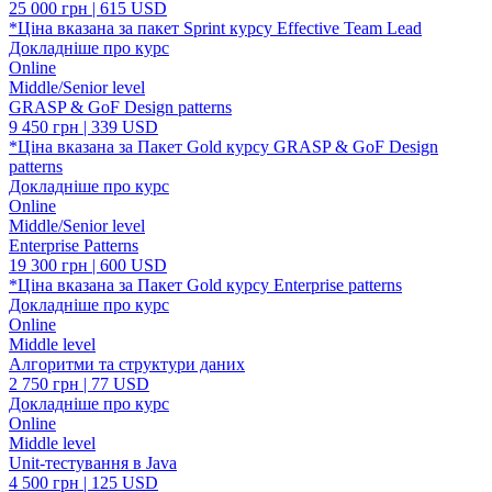
25 000 грн | 615 USD
*Ціна вказана за пакет Sprint курсу Effective Team Lead
Докладніше про курc
Online
Middle/Senior level
GRASP & GoF Design patterns
9 450 грн | 339 USD
*Ціна вказана за Пакет Gold курсу GRASP & GoF Design
patterns
Докладніше про курc
Online
Middle/Senior level
Enterprise Patterns
19 300 грн | 600 USD
*Ціна вказана за Пакет Gold курсу Enterprise patterns
Докладніше про курc
Online
Middle level
Алгоритми та структури даних
2 750 грн | 77 USD
Докладніше про курc
Online
Middle level
Unit-тестування в Java
4 500 грн | 125 USD