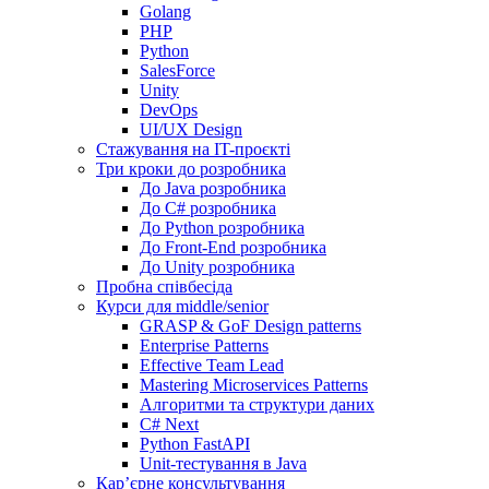
Golang
PHP
Python
SalesForce
Unity
DevOps
UI/UX Design
Стажування на IT-проєкті
Три кроки до розробника
До Java розробника
До C# розробника
До Python розробника
До Front-End розробника
До Unity розробника
Пробна співбесіда
Курси для middle/senior
GRASP & GoF Design patterns
Enterprise Patterns
Effective Team Lead
Mastering Microservices Patterns
Алгоритми та структури даних
C# Next
Python FastAPI
Unit-тестування в Java
Кар’єрне консультування