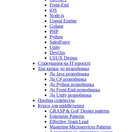
Front-End
iOS
Node.js
Unreal Engine
Golang
PHP
Python
SalesForce
Unity
DevOps
UI/UX Design
Стажування на IT-проєкті
Три кроки до розробника
До Java розробника
До C# розробника
До Python розробника
До Front-End розробника
До Unity розробника
Пробна співбесіда
Курси для middle/senior
GRASP & GoF Design patterns
Enterprise Patterns
Effective Team Lead
Mastering Microservices Patterns