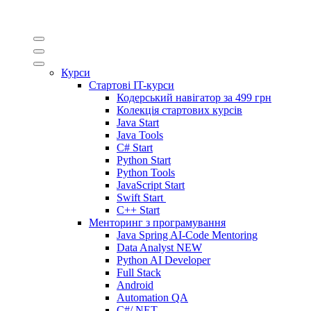
Курси
Стартові IT-курси
Кодерський навігатор за
499 грн
Колекція стартових курсів
Java Start
Java Tools
C# Start
Python Start
Python Tools
JavaScript Start
Swift Start
C++ Start
Менторинг з програмування
Java Spring AI-Code Mentoring
Data Analyst
NEW
Python AI Developer
Full Stack
Android
Automation QA
C#/.NET