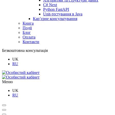
Алгоритми та структури даних
C# Next
Python FastAPI
Unit-тестування в Java
Кар’єрне консультування
Книга
Події
Блог
Оплата
Контакти
Безкоштовна консультація
UK
RU
Меню
UK
RU