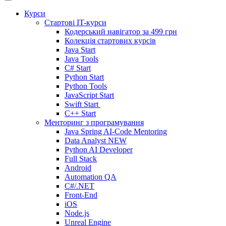
Курси
Стартові IT-курси
Кодерський навігатор за
499 грн
Колекція стартових курсів
Java Start
Java Tools
C# Start
Python Start
Python Tools
JavaScript Start
Swift Start
C++ Start
Менторинг з програмування
Java Spring AI-Code Mentoring
Data Analyst
NEW
Python AI Developer
Full Stack
Android
Automation QA
C#/.NET
Front-End
iOS
Node.js
Unreal Engine