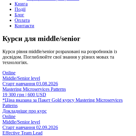
Книга
Події
Блог
Оплата
Контакти
Курси для middle/senior
Курси рівня middle/senior розраховані на розробників із
досвідом. Поглиблюйте свої знання у різних мовах та
технологіях.
Online
Middle/Senior level
Старт навчання 03.08.2026
Mastering Microservices Patterns
19 300 грн | 600 USD
*Ціна вказана за Пакет Gold курсу Mastering Microservices
Patterns
Докладніше про курc
Online
Middle/Senior level
Старт навчання 02.09.2026
Effective Team Lead