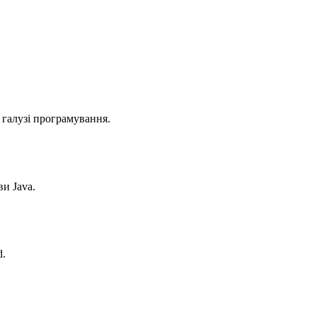
 галузі програмування.
ви Java.
d.