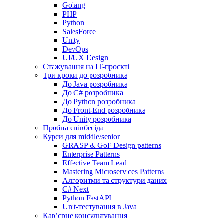
Golang
PHP
Python
SalesForce
Unity
DevOps
UI/UX Design
Стажування на IT-проєкті
Три кроки до розробника
До Java розробника
До C# розробника
До Python розробника
До Front-End розробника
До Unity розробника
Пробна співбесіда
Курси для middle/senior
GRASP & GoF Design patterns
Enterprise Patterns
Effective Team Lead
Mastering Microservices Patterns
Алгоритми та структури даних
C# Next
Python FastAPI
Unit-тестування в Java
Кар’єрне консультування