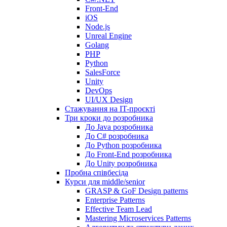
Front-End
iOS
Node.js
Unreal Engine
Golang
PHP
Python
SalesForce
Unity
DevOps
UI/UX Design
Стажування на IT-проєкті
Три кроки до розробника
До Java розробника
До C# розробника
До Python розробника
До Front-End розробника
До Unity розробника
Пробна співбесіда
Курси для middle/senior
GRASP & GoF Design patterns
Enterprise Patterns
Effective Team Lead
Mastering Microservices Patterns