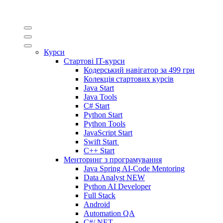
Курси
Стартові IT-курси
Кодерський навігатор за
499 грн
Колекція стартових курсів
Java Start
Java Tools
C# Start
Python Start
Python Tools
JavaScript Start
Swift Start
C++ Start
Менторинг з програмування
Java Spring AI-Code Mentoring
Data Analyst
NEW
Python AI Developer
Full Stack
Android
Automation QA
C#/.NET