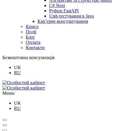
Алгоритми та структури даних
C# Next
Python FastAPI
Unit-тестування в Java
Кар’єрне консультування
Книга
Події
Блог
Оплата
Контакти
Безкоштовна консультація
UK
RU
Меню
UK
RU