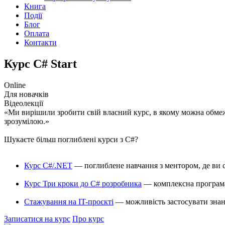
Книга
Події
Блог
Оплата
Контакти
Курс
C# Start
Online
Для новачків
Відеолекції
«Ми вирішили зробити свій власний курс, в якому можна обмеж
зрозумілою.»
Шукаєте більш поглиблені курси з C#?
Курс C#/.NET
— поглиблене навчання з ментором, де ви 
Курс Три кроки до C# розробника
— комплексна програма,
Стажування на IT-проєкті
— можливість застосувати знан
Записатися на курс
Про курс