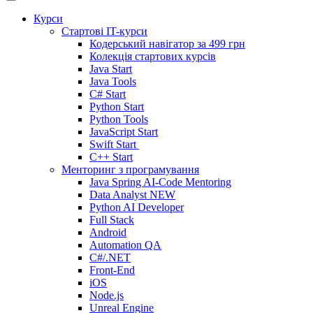
Курси
Стартові IT-курси
Кодерський навігатор за
499 грн
Колекція стартових курсів
Java Start
Java Tools
C# Start
Python Start
Python Tools
JavaScript Start
Swift Start
C++ Start
Менторинг з програмування
Java Spring AI-Code Mentoring
Data Analyst
NEW
Python AI Developer
Full Stack
Android
Automation QA
C#/.NET
Front-End
iOS
Node.js
Unreal Engine