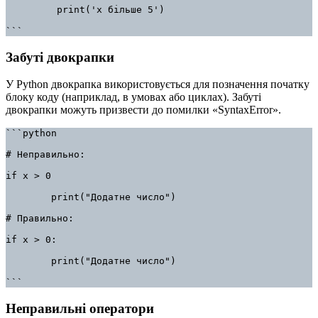
         print('x більше 5')

```
Забуті двокрапки
У Python двокрапка використовується для позначення початку
блоку коду (наприклад, в умовах або циклах). Забуті
двокрапки можуть призвести до помилки «SyntaxError».
```python

# Неправильно:

if x > 0

        print("Додатне число")

# Правильно:

if x > 0:

        print("Додатне число")

```
Неправильні оператори