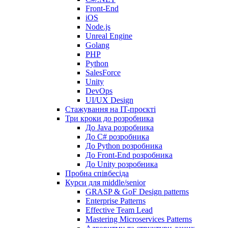
Front-End
iOS
Node.js
Unreal Engine
Golang
PHP
Python
SalesForce
Unity
DevOps
UI/UX Design
Стажування на IT-проєкті
Три кроки до розробника
До Java розробника
До C# розробника
До Python розробника
До Front-End розробника
До Unity розробника
Пробна співбесіда
Курси для middle/senior
GRASP & GoF Design patterns
Enterprise Patterns
Effective Team Lead
Mastering Microservices Patterns