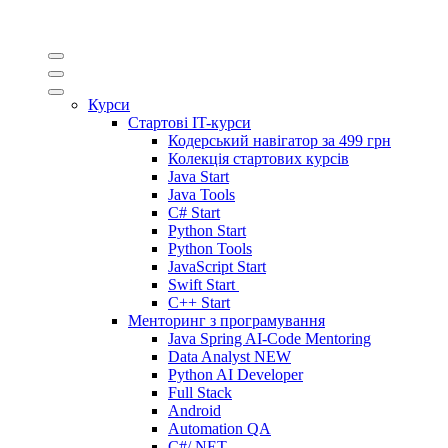
Курси
Стартові IT-курси
Кодерський навігатор за
499 грн
Колекція стартових курсів
Java Start
Java Tools
C# Start
Python Start
Python Tools
JavaScript Start
Swift Start
C++ Start
Менторинг з програмування
Java Spring AI-Code Mentoring
Data Analyst
NEW
Python AI Developer
Full Stack
Android
Automation QA
C#/.NET