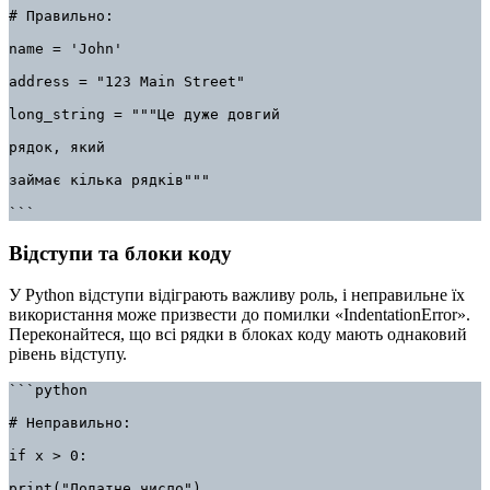
# Правильно:

name = 'John'

address = "123 Main Street"

long_string = """Це дуже довгий

рядок, який

займає кілька рядків"""

```
Відступи та блоки коду
У Python відступи відіграють важливу роль, і неправильне їх
використання може призвести до помилки «IndentationError».
Переконайтеся, що всі рядки в блоках коду мають однаковий
рівень відступу.
```python

# Неправильно:

if x > 0:

print("Додатне число")
