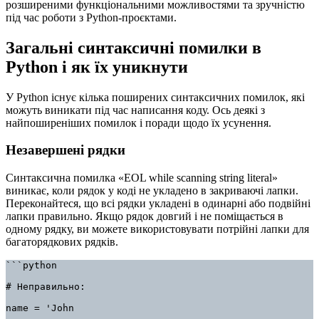
розширеними функціональними можливостями та зручністю
під час роботи з Python-проєктами.
Загальні синтаксичні помилки в
Python і як їх уникнути
У Python існує кілька поширених синтаксичних помилок, які
можуть виникати під час написання коду. Ось деякі з
найпоширеніших помилок і поради щодо їх усунення.
Незавершені рядки
Синтаксична помилка «EOL while scanning string literal»
виникає, коли рядок у коді не укладено в закриваючі лапки.
Переконайтеся, що всі рядки укладені в одинарні або подвійні
лапки правильно. Якщо рядок довгий і не поміщається в
одному рядку, ви можете використовувати потрійні лапки для
багаторядкових рядків.
```python

# Неправильно:

name = 'John
