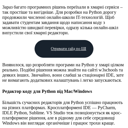
Зараз багато програмних рішень переїхали в хмарні сервіси –
так простіше та вигідніше. Для розробки на Python дорогу
продовжили численні онлайн-школи IT-технологій. Щоб
задавати студентам завдання щодо написання коду з
можливістю швидкої перевірки, одразу кілька онлайн-шкіл
випустили свої хмарні редактори.
Отримати гайд по ШІ
Виявилося, що розробляти програми на Python у хмарі цілком
реально. Подібні рішення можна знайти на сайті w3schools та
деяких інших. Звичайно, вони слабші за стаціонарні IDE, зате
не вимагають додаткових налаштувань і легко запускаються.
Редактор коду для Python під Mac/Windows
Більшість сучасних редакторів для Python успішно працюють
на різних платформах. Кросплатформені IDE — PyCharm,
IDLE Python, Sublime. VS Studio теж позиціонується як крос-
платформене рішення, але в рідному для себе середовищі
Windows він виглядає органічніше і працює трохи краще.