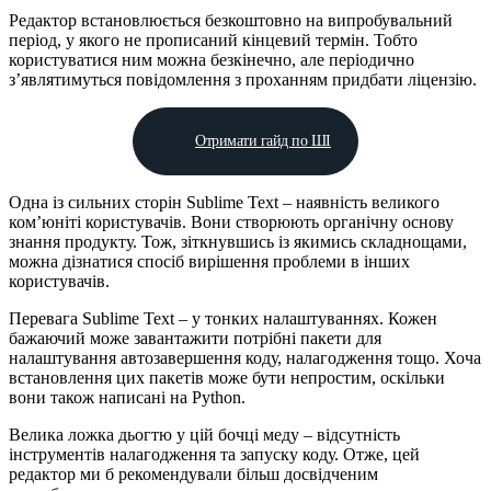
Редактор встановлюється безкоштовно на випробувальний
період, у якого не прописаний кінцевий термін. Тобто
користуватися ним можна безкінечно, але періодично
з’являтимуться повідомлення з проханням придбати ліцензію.
Отримати гайд по ШІ
Одна із сильних сторін Sublime Text – наявність великого
ком’юніті користувачів. Вони створюють органічну основу
знання продукту. Тож, зіткнувшись із якимись складнощами,
можна дізнатися спосіб вирішення проблеми в інших
користувачів.
Перевага Sublime Text – у тонких налаштуваннях. Кожен
бажаючий може завантажити потрібні пакети для
налаштування автозавершення коду, налагодження тощо. Хоча
встановлення цих пакетів може бути непростим, оскільки
вони також написані на Python.
Велика ложка дьогтю у цій бочці меду – відсутність
інструментів налагодження та запуску коду. Отже, цей
редактор ми б рекомендували більш досвідченим