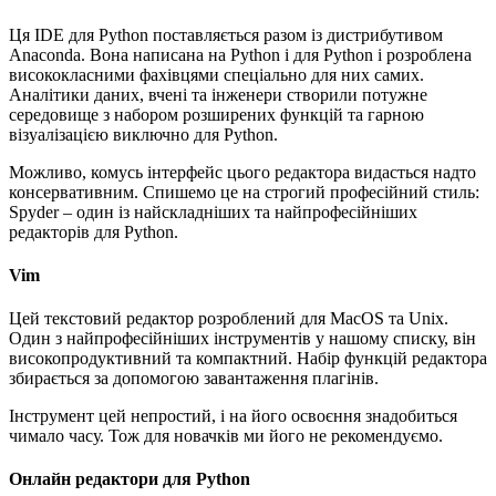
Ця IDE для Python поставляється разом із дистрибутивом
Anaconda. Вона написана на Python і для Python і розроблена
висококласними фахівцями спеціально для них самих.
Аналітики даних, вчені та інженери створили потужне
середовище з набором розширених функцій та гарною
візуалізацією виключно для Python.
Можливо, комусь інтерфейс цього редактора видасться надто
консервативним. Спишемо це на строгий професійний стиль:
Spyder – один із найскладніших та найпрофесійніших
редакторів для Python.
Vim
Цей текстовий редактор розроблений для MacOS та Unix.
Один з найпрофесійніших інструментів у нашому списку, він
високопродуктивний та компактний. Набір функцій редактора
збирається за допомогою завантаження плагінів.
Інструмент цей непростий, і на його освоєння знадобиться
чимало часу. Тож для новачків ми його не рекомендуємо.
Онлайн редактори для Python