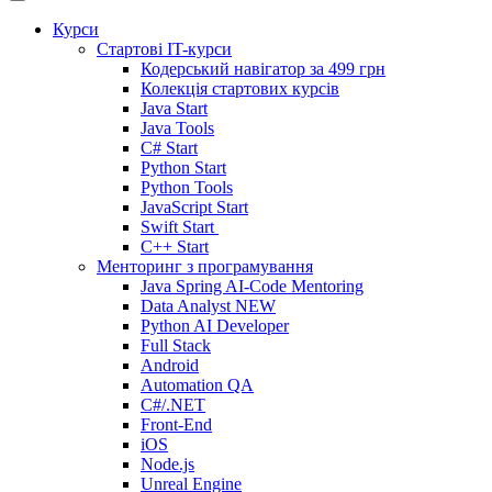
Курси
Стартові IT-курси
Кодерський навігатор за
499 грн
Колекція стартових курсів
Java Start
Java Tools
C# Start
Python Start
Python Tools
JavaScript Start
Swift Start
C++ Start
Менторинг з програмування
Java Spring AI-Code Mentoring
Data Analyst
NEW
Python AI Developer
Full Stack
Android
Automation QA
C#/.NET
Front-End
iOS
Node.js
Unreal Engine