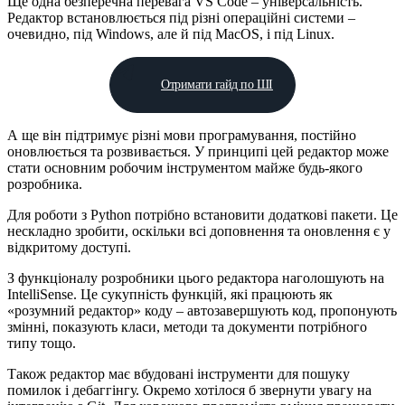
Ще одна безперечна перевага VS Code – універсальність.
Редактор встановлюється під різні операційні системи –
очевидно, під Windows, але й під MacOS, і під Linux.
Отримати гайд по ШІ
А ще він підтримує різні мови програмування, постійно
оновлюється та розвивається. У принципі цей редактор може
стати основним робочим інструментом майже будь-якого
розробника.
Для роботи з Python потрібно встановити додаткові пакети. Це
нескладно зробити, оскільки всі доповнення та оновлення є у
відкритому доступі.
З функціоналу розробники цього редактора наголошують на
IntelliSense. Це сукупність функцій, які працюють як
«розумний редактор» коду – автозавершують код, пропонують
змінні, показують класи, методи та документи потрібного
типу тощо.
Також редактор має вбудовані інструменти для пошуку
помилок і дебаггінгу. Окремо хотілося б звернути увагу на