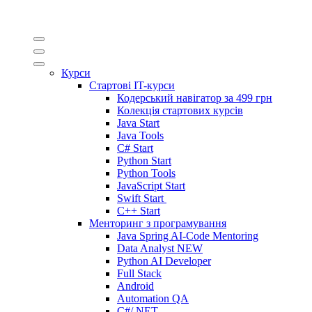
Курси
Стартові IT-курси
Кодерський навігатор за
499 грн
Колекція стартових курсів
Java Start
Java Tools
C# Start
Python Start
Python Tools
JavaScript Start
Swift Start
C++ Start
Менторинг з програмування
Java Spring AI-Code Mentoring
Data Analyst
NEW
Python AI Developer
Full Stack
Android
Automation QA
C#/.NET