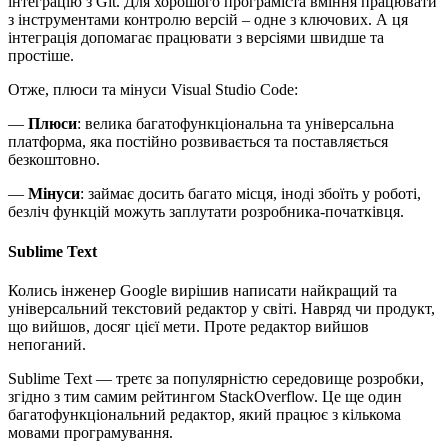
інтеграцію з Git. Для хорошого програміста вміння працювати
з інструментами контролю версій – одне з ключових. А ця
інтеграція допомагає працювати з версіями швидше та
простіше.
Отже, плюси та мінуси Visual Studio Code:
—
Плюси
: велика багатофункціональна та універсальна
платформа, яка постійно розвивається та поставляється
безкоштовно.
—
Мінуси
: займає досить багато місця, іноді збоїть у роботі,
безліч функцій можуть заплутати розробника-початківця.
Sublime Text
Колись інженер Google вирішив написати найкращий та
універсальний текстовий редактор у світі. Навряд чи продукт,
що вийшов, досяг цієї мети. Проте редактор вийшов
непоганий.
Sublime Text — третє за популярністю середовище розробки,
згідно з тим самим рейтингом StackOverflow. Це ще один
багатофункціональний редактор, який працює з кількома
мовами програмування.