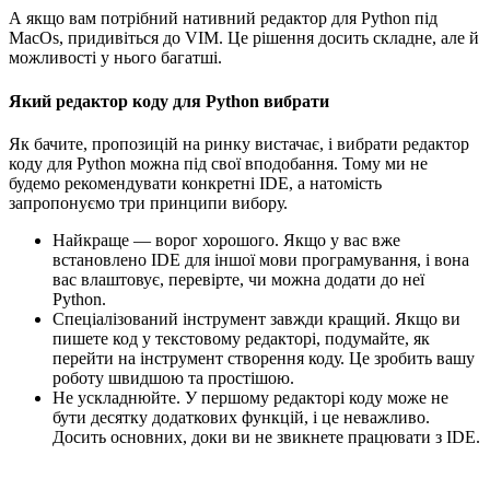
А якщо вам потрібний нативний редактор для Python під
MacOs, придивіться до VIM. Це рішення досить складне, але й
можливості у нього багатші.
Який редактор коду для Python вибрати
Як бачите, пропозицій на ринку вистачає, і вибрати редактор
коду для Python можна під свої вподобання. Тому ми не
будемо рекомендувати конкретні IDE, а натомість
запропонуємо три принципи вибору.
Найкраще — ворог хорошого. Якщо у вас вже
встановлено IDE для іншої мови програмування, і вона
вас влаштовує, перевірте, чи можна додати до неї
Python.
Спеціалізований інструмент завжди кращий. Якщо ви
пишете код у текстовому редакторі, подумайте, як
перейти на інструмент створення коду. Це зробить вашу
роботу швидшою та простішою.
Не ускладнюйте. У першому редакторі коду може не
бути десятку додаткових функцій, і це неважливо.
Досить основних, доки ви не звикнете працювати з IDE.