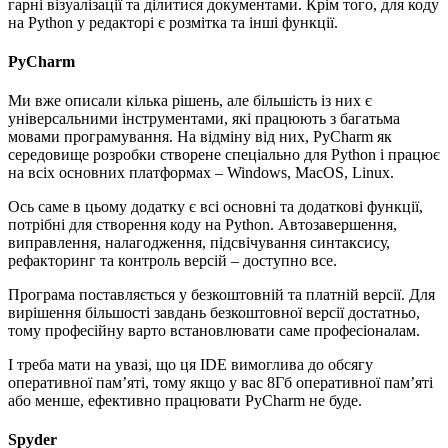
гарні візуалізації та ділитися документами. Крім того, для коду
на Python у редакторі є розмітка та інші функції.
PyСharm
Ми вже описали кілька рішень, але більшість із них є
універсальними інструментами, які працюють з багатьма
мовами програмування. На відміну від них, PyCharm як
середовище розробки створене спеціально для Python і працює
на всіх основних платформах – Windows, MacOS, Linux.
Ось саме в цьому додатку є всі основні та додаткові функції,
потрібні для створення коду на Python. Автозавершення,
виправлення, налагодження, підсвічування синтаксису,
рефакторинг та контроль версій – доступно все.
Програма поставляється у безкоштовній та платній версії. Для
вирішення більшості завдань безкоштовної версії достатньо,
тому професійну варто встановлювати саме професіоналам.
І треба мати на увазі, що ця IDE вимоглива до обсягу
оперативної пам’яті, тому якщо у вас 8Гб оперативної пам’яті
або менше, ефективно працювати PyCharm не буде.
Spyder