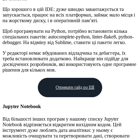
Що хорошого в цій IDE: дуже швидко завантажується та
запускається, працює на всіх платформах, займає мало місця і
на жорсткому диску, і в оперативній пам’яті.
Щоб програмувати на Python, потрібно встановити кілька
спеціальних пакетів: autocomplete-python, linter-flake8, python-
debugger. На відміну від Sublime, ставити ці пакети легко.
У редакторі немає вбудованих відладчика та дебаггера, їх
треба встановлювати додатково. Найкраще він підійде для
досвідчених розробників, які використовують одне програмне
рішення для кількох мов.
Отримати гайд по ШІ
Jupyter Notebook
Від більшості інших програм у нашому списку Jupyter
Notebook відрізняється відкритим вихідним кодом. Цей
інструмент дуже люблять дата аналітики: у ньому є
можливість очищувати та перетворювати дані, створювати