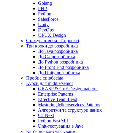
Golang
PHP
Python
SalesForce
Unity
DevOps
UI/UX Design
Стажування на IT-проєкті
Три кроки до розробника
До Java розробника
До C# розробника
До Python розробника
До Front-End розробника
До Unity розробника
Пробна співбесіда
Курси для middle/senior
GRASP & GoF Design patterns
Enterprise Patterns
Effective Team Lead
Mastering Microservices Patterns
Алгоритми та структури даних
C# Next
Python FastAPI
Unit-тестування в Java
Кар’єрне консультування