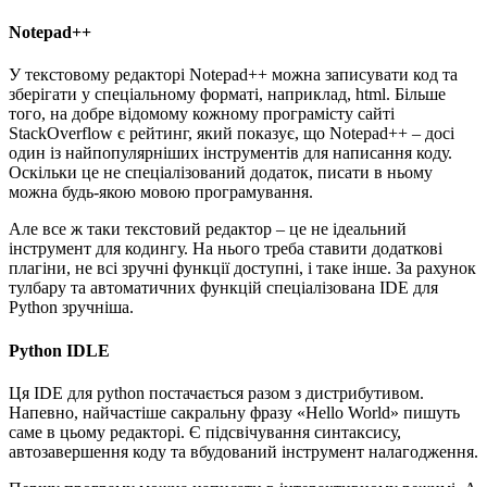
Notepad++
У текстовому редакторі Notepad++ можна записувати код та
зберігати у спеціальному форматі, наприклад, html. Більше
того, на добре відомому кожному програмісту сайті
StackOverflow є рейтинг, який показує, що Notepad++ – досі
один із найпопулярніших інструментів для написання коду.
Оскільки це не спеціалізований додаток, писати в ньому
можна будь-якою мовою програмування.
Але все ж таки текстовий редактор – це не ідеальний
інструмент для кодингу. На нього треба ставити додаткові
плагіни, не всі зручні функції доступні, і таке інше. За рахунок
тулбару та автоматичних функцій спеціалізована IDE для
Python зручніша.
Python IDLE
Ця IDE для python постачається разом з дистрибутивом.
Напевно, найчастіше сакральну фразу «Hello World» пишуть
саме в цьому редакторі. Є підсвічування синтаксису,
автозавершення коду та вбудований інструмент налагодження.