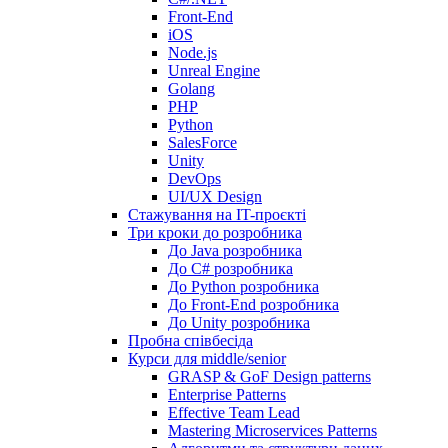
Front-End
iOS
Node.js
Unreal Engine
Golang
PHP
Python
SalesForce
Unity
DevOps
UI/UX Design
Стажування на IT-проєкті
Три кроки до розробника
До Java розробника
До C# розробника
До Python розробника
До Front-End розробника
До Unity розробника
Пробна співбесіда
Курси для middle/senior
GRASP & GoF Design patterns
Enterprise Patterns
Effective Team Lead
Mastering Microservices Patterns