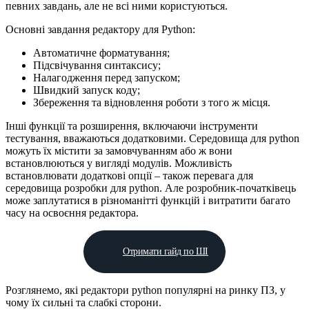
певних завдань, але не всі ними користуються.
Основні завдання редактору для Python:
Автоматичне форматування;
Підсвічування синтаксису;
Налагодження перед запуском;
Швидкий запуск коду;
Збереження та відновлення роботи з того ж місця.
Інші функції та розширення, включаючи інструменти
тестування, вважаються додатковими. Середовища для python
можуть їх містити за замовчуванням або ж вони
встановлюються у вигляді модулів. Можливість
встановлювати додаткові опції – також перевага для
середовища розробки для python. Але розробник-початківець
може заплутатися в різноманітті функцій і витратити багато
часу на освоєння редактора.
Отримати гайд по ШІ
Розглянемо, які редактори python популярні на ринку ПЗ, у
чому їх сильні та слабкі сторони.