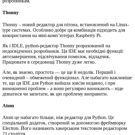
розробникам.
Thonny
Thonny – новий редактор для пітона, встановлений на Linux-
type системах. Особливо добре ця комбінація підходить для
використання на міні-комп’ютерах Raspberry Pi.
Як і IDLE, python-редактор Thonny розрахований на
недосвідчених розробників. Ця IDE має необхідні функції:
автозавершення, підсвічування помилок, відладчик.
Працювати в середовищі Thonny дуже легко.
Але, як знаємо, простота — це ще й недолік. Перший і
очевидний – обмежений функціонал. Але набагато важливіше
те, що ця IDE для Python вийшла зовсім недавно, і при
виникненні проблем – а вони регулярно виникають – ніде
дізнатися чи запитати, як цю проблему виправити.
Atom
Atom це набагато більше, ніж редактор для Python. Це
спеціальний додаток, створений за допомогою фреймворку
Electron. Його називають хакерським текстовим редактором
21 століття.