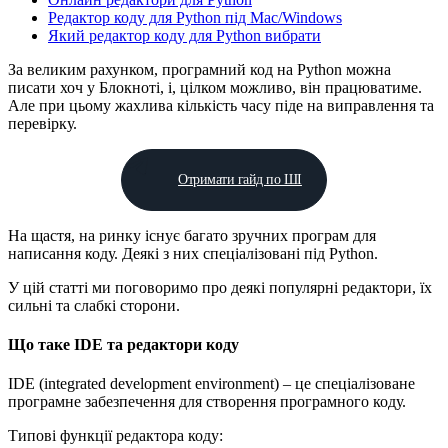
Редактор коду для Python під Mac/Windows
Який редактор коду для Python вибрати
За великим рахунком, програмний код на Python можна
писати хоч у Блокноті, і, цілком можливо, він працюватиме.
Але при цьому жахлива кількість часу піде на виправлення та
перевірку.
Отримати гайд по ШІ
На щастя, на ринку існує багато зручних програм для
написання коду. Деякі з них спеціалізовані під Python.
У цій статті ми поговоримо про деякі популярні редактори, їх
сильні та слабкі сторони.
Що таке IDE та редактори коду
IDE (integrated development environment) – це спеціалізоване
програмне забезпечення для створення програмного коду.
Типові функції редактора коду: