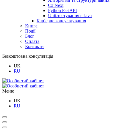
Алгоритми та структури даних
C# Next
Python FastAPI
Unit-тестування в Java
Кар’єрне консультування
Книга
Події
Блог
Оплата
Контакти
Безкоштовна консультація
UK
RU
Меню
UK
RU