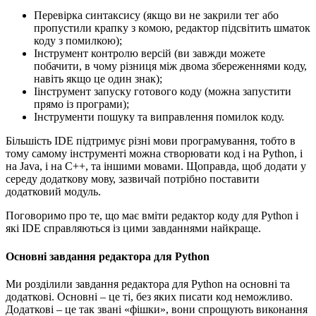
Перевірка синтаксису (якщо ви не закрили тег або
пропустили крапку з комою, редактор підсвітить шматок
коду з помилкою);
Інструмент контролю версій (ви завжди можете
побачити, в чому різниця між двома збереженнями коду,
навіть якщо це один знак);
Іінструмент запуску готового коду (можна запустити
прямо із програми);
Інструменти пошуку та виправлення помилок коду.
Більшість IDE підтримує різні мови програмування, тобто в
тому самому інструменті можна створювати код і на Python, і
на Java, і на С++, та іншими мовами. Щоправда, щоб додати у
середу додаткову мову, зазвичай потрібно поставити
додатковий модуль.
Поговоримо про те, що має вміти редактор коду для Python і
які IDE справляються із цими завданнями найкраще.
Основні завдання редактора для Python
Ми розділили завдання редактора для Python на основні та
додаткові. Основні – це ті, без яких писати код неможливо.
Додаткові – це так звані «фішки», вони спрощують виконання