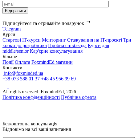
Підписуйтеся та отримайте подарунок
Telegram
Курси
Стартові IТ-курси
Менторинг
Стажування на IT-проекті
Три
кроки до розробника
Пробна співбесіда
Курси для
middle/senior
Кар'єрне консультування
Більше
Події
Оплата
FoxmindEd магазин
Контакти
info@foxminded.ua
+38 073 588 01 37
+48 45 956 99 69
All rights reserved. FoxmindEd, 2026
Політика конфіденційності
Публічна оферта
Безкоштовна консультація
Відповімо на всі ваші запитання