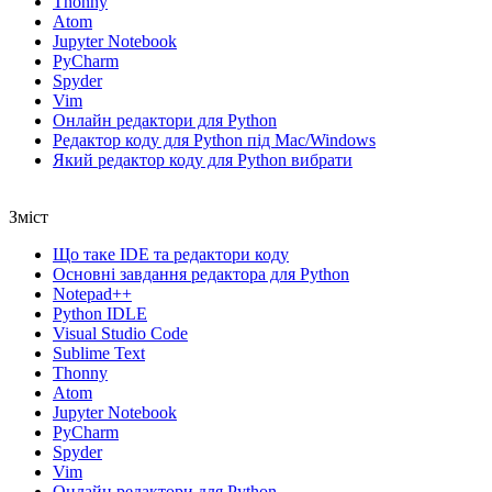
Thonny
Atom
Jupyter Notebook
PyСharm
Spyder
Vim
Онлайн редактори для Python
Редактор коду для Python під Mac/Windows
Який редактор коду для Python вибрати
Зміст
Що таке IDE та редактори коду
Основні завдання редактора для Python
Notepad++
Python IDLE
Visual Studio Code
Sublime Text
Thonny
Atom
Jupyter Notebook
PyСharm
Spyder
Vim
Онлайн редактори для Python