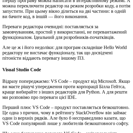
Першу програму можна написати в інтерактивному режимі. А
можна переключити редактор на режим розробки коду, а потім
запустити. При цьому вікно ділиться на дві частини: в одній
ви бачите код, в іншій — його виконання.
Переваги редактора очевидні: поставляється за
замовчуванням, простий у використанні, не перевантажений
функціоналом. Ідеальний для розробників-початківців.
Але це ж і його недоліки: для програм складніше Hello World
редактору не вистачає функціоналу, так що досвідчені
пітоністи віддають перевагу іншому ПЗ.
Visual Studio Code
Відразу попереджаємо: VS Code – продукт від Microsoft. Якщо
ви маєте рішучі упередження проти корпорації Білла Гейтса,
краще вибирайте з інших редакторів для Python. А для решти
ми розповімо про переваги цієї IDE.
Перший плюс VS Code – продукт поставляється безкоштовно.
Це одна з причин, чому в рейтингу StackOverflow він займає
один із верхніх рядків. Але було б несправедливо казати, що
VS Code популярний лише у любителів безкоштовного софту.