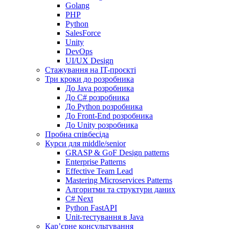
Golang
PHP
Python
SalesForce
Unity
DevOps
UI/UX Design
Стажування на IT-проєкті
Три кроки до розробника
До Java розробника
До C# розробника
До Python розробника
До Front-End розробника
До Unity розробника
Пробна співбесіда
Курси для middle/senior
GRASP & GoF Design patterns
Enterprise Patterns
Effective Team Lead
Mastering Microservices Patterns
Алгоритми та структури даних
C# Next
Python FastAPI
Unit-тестування в Java
Кар’єрне консультування