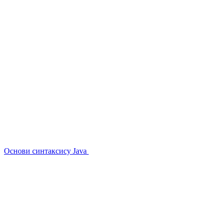
Основи синтаксису Java