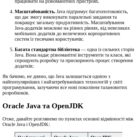
працювати на різноманітних пристроях.
Масштабованість.
Java підтримує багатопотоковість,
що дає змогу виконувати паралельні завдання та
покращує загальну продуктивність. Масштабування
Java-додатків можливе на різних рівнях, від невеликих
мобільних додатків до величезних корпоративних
систем із тисячами користувачів;
Багата стандартна бібліотека
— одна із сильних сторін
Java. Вона надає різноманітні інструменти та класи, які
спрощують розробку та прискорюють процес створення
додатків;
Як бачимо, не дивно, що Java залишається однією з
найпопулярніших і найзатребуваніших технологій у світі
програмування, залучаючи все нові покоління талановитих
розробників.
Oracle Java та OpenJDK
Отже, давайте розглянемо по пунктах основні відмінності між
Oracle Java і OpenJDK: