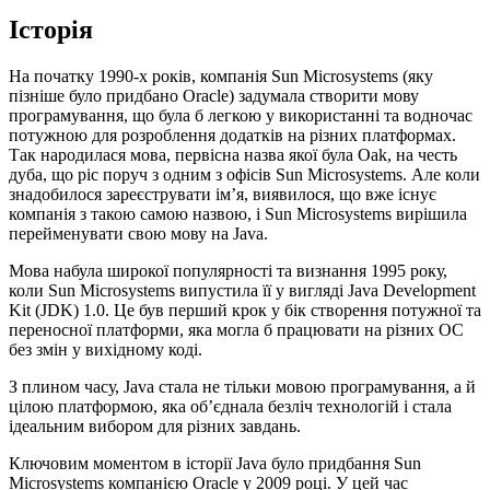
Історія
На початку 1990-х років, компанія Sun Microsystems (яку
пізніше було придбано Oracle) задумала створити мову
програмування, що була б легкою у використанні та водночас
потужною для розроблення додатків на різних платформах.
Так народилася мова, первісна назва якої була Oak, на честь
дуба, що ріс поруч з одним з офісів Sun Microsystems. Але коли
знадобилося зареєструвати ім’я, виявилося, що вже існує
компанія з такою самою назвою, і Sun Microsystems вирішила
перейменувати свою мову на Java.
Мова набула широкої популярності та визнання 1995 року,
коли Sun Microsystems випустила її у вигляді Java Development
Kit (JDK) 1.0. Це був перший крок у бік створення потужної та
переносної платформи, яка могла б працювати на різних ОС
без змін у вихідному коді.
З плином часу, Java стала не тільки мовою програмування, а й
цілою платформою, яка об’єднала безліч технологій і стала
ідеальним вибором для різних завдань.
Ключовим моментом в історії Java було придбання Sun
Microsystems компанією Oracle у 2009 році. У цей час