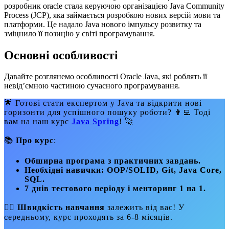
розробник oracle стала керуючою організацією Java Community
Process (JCP), яка займається розробкою нових версій мови та
платформи. Це надало Java нового імпульсу розвитку та
зміцнило її позицію у світі програмування.
Основні особливості
Давайте розглянемо особливості Oracle Java, які роблять її
невід’ємною частиною сучасного програмування.
🌟 Готові стати експертом у Java та відкрити нові
горизонти для успішного пошуку роботи? 👨‍💻 Тоді
вам на наш курс
Java Spring
! 🚀
📚
Про курс
:
Обширна програма з практичних завдань.
Необхідні навички: OOP/SOLID, Git, Java Core,
SQL.
7 днів тестового періоду і менторинг 1 на 1.
🚴‍♂️
Швидкість навчання
залежить від вас! У
середньому, курс проходять за 6-8 місяців.