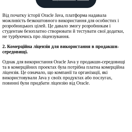
Від початку історії Oracle Java, платформа надавала
можливість безкоштовного використання для особистих і
розробницьких цілей. Це давало змогу розробникам і
студентам безоплатно створювати й тестувати свої додатки,
не турбуючись про ліцензування.
2. Комерційна ліцензія для використання в продакшн-
середовищі.
Однак для використання Oracle Java у продакшн-середовищі
та в комерційних проектах була потрібна платна комерційна
ліцензія. Це означало, що компанії та організації, які
використовували Java у своїх продуктах або послугах,
повинні були придбати ліцензію від Oracle.