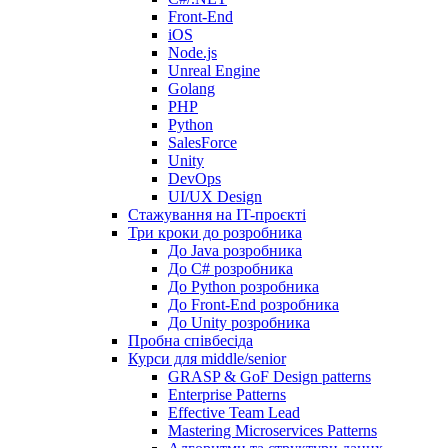
Front-End
iOS
Node.js
Unreal Engine
Golang
PHP
Python
SalesForce
Unity
DevOps
UI/UX Design
Стажування на IT-проєкті
Три кроки до розробника
До Java розробника
До C# розробника
До Python розробника
До Front-End розробника
До Unity розробника
Пробна співбесіда
Курси для middle/senior
GRASP & GoF Design patterns
Enterprise Patterns
Effective Team Lead
Mastering Microservices Patterns