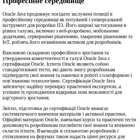
Професійне середовище
Oracle Java продовжує посідати заслужені позиції в
професійному середовищі як потужний і універсальний
інструмент для розробки ПЗ. Його широкі застосування в
різних галузях, включно з веб-розробкою, мобільними
додатками, серверними рішеннями, хмарними рішеннями та
IoT, роблять його незамінним активом для розробників.
Важливою складовою професійного зростання та
утвердження компетентності в галузі Oracle Java є
сертифікація Oracle. Іспити Oracle являють собою
стандартизовані тести, які дають змогу розробникам
підтвердити свої знання та навички в роботі з платформою і
пов’язаними технологіями. Сертифікація Oracle Java
забезпечує надійну перевірку практичної експертизи, а
успішне їх проходження відкриває нові можливості для
кар’єрного зростання.
Звісно, підготовка до сертифікації Oracle вимагає
систематичного вивчення матеріалів і активної практики.
Офіційні матеріали Oracle, навчальні курси та практичні тести
допоможуть розробникам поглибити свої знання та впевнено
скласти іспити. Взаємодія зі спільнотою розробників і
спілкування на форумах також надасть цінні ресурси для