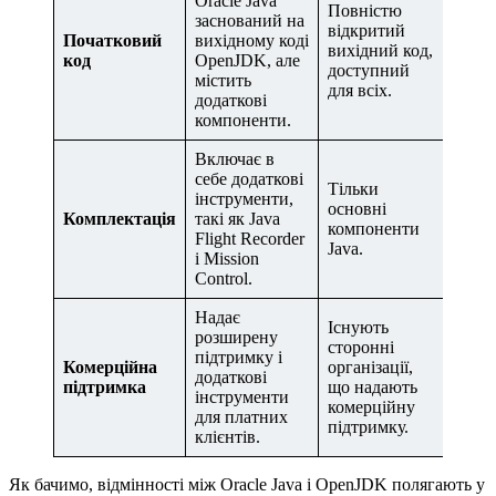
Oracle Java
Повністю
заснований на
відкритий
Початковий
вихідному коді
вихідний код,
код
OpenJDK, але
доступний
містить
для всіх.
додаткові
компоненти.
Включає в
себе додаткові
Тільки
інструменти,
основні
Комплектація
такі як Java
компоненти
Flight Recorder
Java.
і Mission
Control.
Надає
Існують
розширену
сторонні
підтримку і
Комерційна
організації,
додаткові
підтримка
що надають
інструменти
комерційну
для платних
підтримку.
клієнтів.
Як бачимо, відмінності між Oracle Java і OpenJDK полягають у