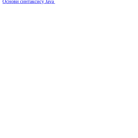
Основи синтаксису Java