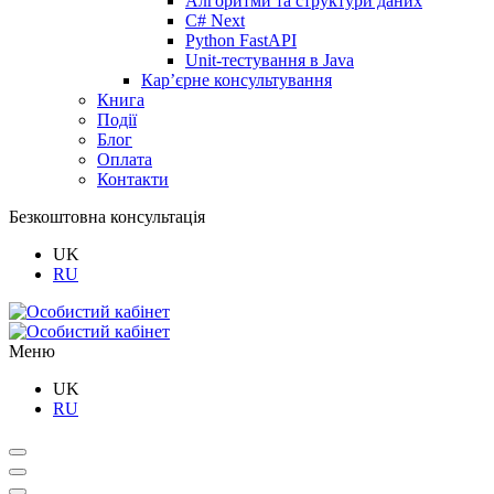
Алгоритми та структури даних
C# Next
Python FastAPI
Unit-тестування в Java
Кар’єрне консультування
Книга
Події
Блог
Оплата
Контакти
Безкоштовна консультація
UK
RU
Меню
UK
RU