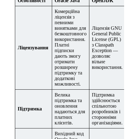
Особливості
Oracle Java
OpenJDK
Комерційна
ліцензія з
певними
винятками для
Ліцензія GNU
безкоштовного
General Public
використання.
License (GPL)
Платні
з Classpath
Ліцензування
підписки
Exception —
дають змогу
дозволяє
отримати
вільне
розширену
використання.
підтримку та
додаткові
можливості.
Велика
Підтримка
підтримка та
здійснюється
оновлення
спільнотою
Підтримка
надаються для
розробників і
платних
сторонніми
клієнтів.
організаціями.
Вихідний код