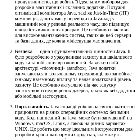
продуктивністю, що робить її ідеальним вибором для
розробки масштабних і складних додатків. Потужні
оптимізації компілятора Java, такі як Just-In-Time (JIT)
компіляція, дають змогу переводити Java-код у
машинний код у режимі реального часу, що підвищує
швидкість виконання програм. Це особливо важливо
для високонавантажених систем, таких як веб-сервери
та бази даних, де кожна мілісекунда має значення.
Безпека
— одна з фундаментальних цінностей Java. Її
було розроблено з урахуванням захисту від шкідливого
коду та запобігання вразливостей. Завдяки своїй
архітектурі «пісочниці» (sandbox), Java додатки
запускаються в ізольованому середовищі, що запобігає
їхньому взаємному впливу та надає додатковий рівень
захисту. Це особливо актуально під час запуску
застосунків із недовірених джерел, таких як веб-додатки
або мобільні застосунки.
Портативність.
Java справді унікальна своєю здатністю
працювати на різних операційних системах без зміни
коду. Код, написаний на Java, може бути запущений на
Windows, macOS, Linux, а також на різних варіантах
UNIX. Це робить цю мову ідеальним інструментом для
розробки крос-платформних додатків, які можуть