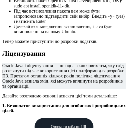
Встановіть пакет OpenJDK Java Development Kit (JDK):
sudo apt install openjdk-11-jdk.
Під час встановлення пакета вам може бути
запропоновано підтвердити свій вибір. Введіть «y» (yes)
і натисніть Enter.
Дочекайтеся завершення встановлення, і Java буде
встановлено на вашому Ubuntu.
Тепер можете приступити до розробки додатків.
Ліцензування
Oracle Java і ліцензування — це одна з ключових тем, яку слід
розглянути під час використання цієї платформи для розробки
ПЗ. Протягом останніх кількох років політика ліцензування
Oracle Java зазнала змін, які можуть вплинути на розробників
та організації.
Давайте розглянемо основні аспекти цієї теми детальніше:
1. Безоплатне використання для особистих і розробницьких
цілей.
Отримати гайд по ШІ