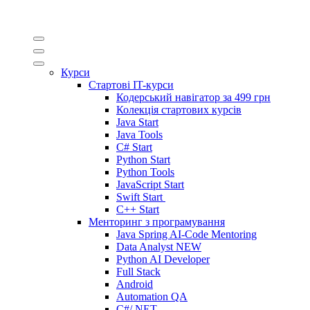
Курси
Стартові IT-курси
Кодерський навігатор за
499 грн
Колекція стартових курсів
Java Start
Java Tools
C# Start
Python Start
Python Tools
JavaScript Start
Swift Start
C++ Start
Менторинг з програмування
Java Spring AI-Code Mentoring
Data Analyst
NEW
Python AI Developer
Full Stack
Android
Automation QA
C#/.NET