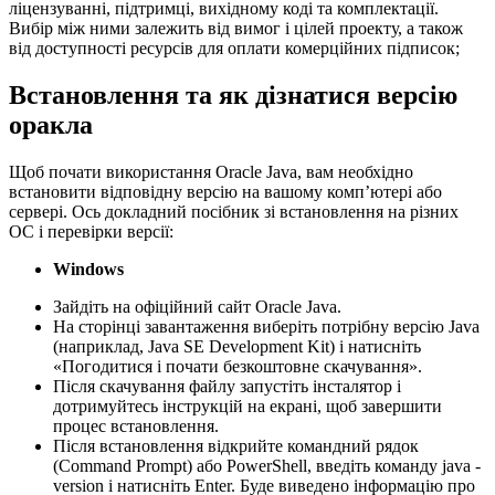
ліцензуванні, підтримці, вихідному коді та комплектації.
Вибір між ними залежить від вимог і цілей проекту, а також
від доступності ресурсів для оплати комерційних підписок;
Встановлення та як дізнатися версію
оракла
Щоб почати використання Oracle Java, вам необхідно
встановити відповідну версію на вашому комп’ютері або
сервері. Ось докладний посібник зі встановлення на різних
ОС і перевірки версії:
Windows
Зайдіть на офіційний сайт Oracle Java.
На сторінці завантаження виберіть потрібну версію Java
(наприклад, Java SE Development Kit) і натисніть
«Погодитися і почати безкоштовне скачування».
Після скачування файлу запустіть інсталятор і
дотримуйтесь інструкцій на екрані, щоб завершити
процес встановлення.
Після встановлення відкрийте командний рядок
(Command Prompt) або PowerShell, введіть команду java -
version і натисніть Enter. Буде виведено інформацію про