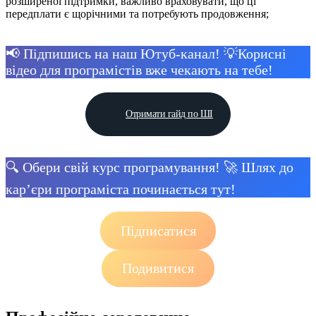
розширеної підтримки, важливо враховувати, що ці
передплати є щорічними та потребують продовження;
📢 Підпишись на наш Ютуб-канал! 💡Корисні
відео для програмістів вже чекають на тебе!
Отримати гайд по ШІ
🔍 Обери свій курс програмування! 🚀 Шлях до
кар’єри програміста починається тут!
Підписатися
Подивитися