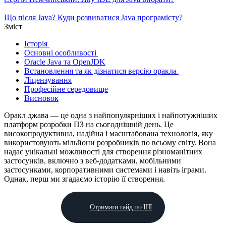
Що після Java? Куди розвиватися Java програмісту?
Зміст
Історія
Основні особливості
Oracle Java та OpenJDK
Встановлення та як дізнатися версію оракла
Ліцензування
Професійне середовище
Висновок
Оракл джава — це одна з найпопулярніших і найпотужніших
платформ розробки ПЗ на сьогоднішній день. Це
високопродуктивна, надійна і масштабована технологія, яку
використовують мільйони розробників по всьому світу. Вона
надає унікальні можливості для створення різноманітних
застосунків, включно з веб-додатками, мобільними
застосунками, корпоративними системами і навіть іграми.
Однак, перш ми згадаємо історію її створення.
Отримати гайд по ШІ