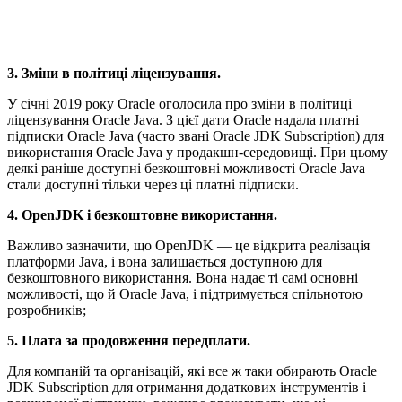
3. Зміни в політиці ліцензування.
У січні 2019 року Oracle оголосила про зміни в політиці
ліцензування Oracle Java. З цієї дати Oracle надала платні
підписки Oracle Java (часто звані Oracle JDK Subscription) для
використання Oracle Java у продакшн-середовищі. При цьому
деякі раніше доступні безкоштовні можливості Oracle Java
стали доступні тільки через ці платні підписки.
4. OpenJDK і безкоштовне використання.
Важливо зазначити, що OpenJDK — це відкрита реалізація
платформи Java, і вона залишається доступною для
безкоштовного використання. Вона надає ті самі основні
можливості, що й Oracle Java, і підтримується спільнотою
розробників;
5. Плата за продовження передплати.
Для компаній та організацій, які все ж таки обирають Oracle
JDK Subscription для отримання додаткових інструментів і