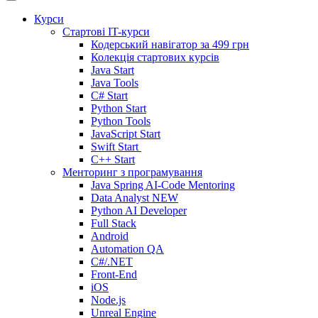
Курси
Стартові IT-курси
Кодерський навігатор за
499 грн
Колекція стартових курсів
Java Start
Java Tools
C# Start
Python Start
Python Tools
JavaScript Start
Swift Start
C++ Start
Менторинг з програмування
Java Spring AI-Code Mentoring
Data Analyst
NEW
Python AI Developer
Full Stack
Android
Automation QA
C#/.NET
Front-End
iOS
Node.js
Unreal Engine