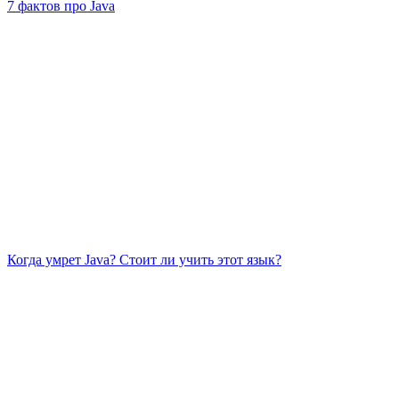
7 фактов про Java
Когда умрет Java? Стоит ли учить этот язык?