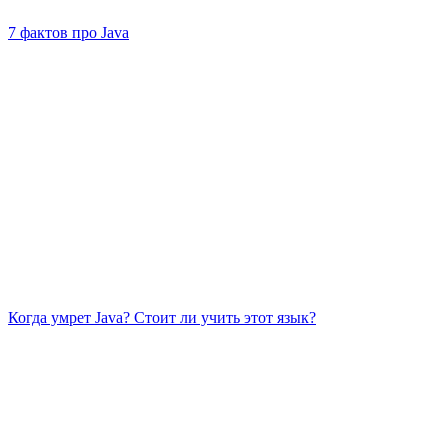
7 фактов про Java
Когда умрет Java? Стоит ли учить этот язык?