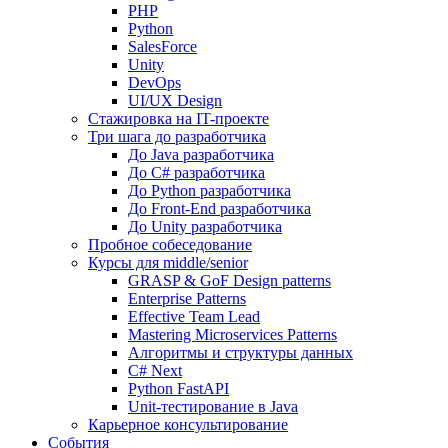
PHP
Python
SalesForce
Unity
DevOps
UI/UX Design
Стажировка на IT-проекте
Три шага до разработчика
До Java разработчика
До C# разработчика
До Python разработчика
До Front-End разработчика
До Unity разработчика
Пробное собеседование
Курсы для middle/senior
GRASP & GoF Design patterns
Enterprise Patterns
Effective Team Lead
Mastering Microservices Patterns
Алгоритмы и структуры данных
C# Next
Python FastAPI
Unit-тестирование в Java
Карьерное консультирование
События