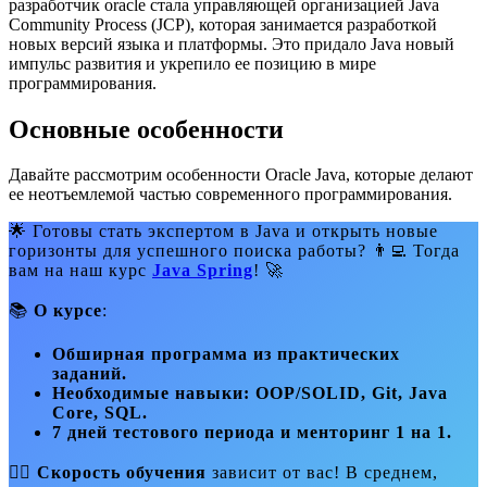
разработчик oracle стала управляющей организацией Java
Community Process (JCP), которая занимается разработкой
новых версий языка и платформы. Это придало Java новый
импульс развития и укрепило ее позицию в мире
программирования.
Основные особенности
Давайте рассмотрим особенности Oracle Java, которые делают
ее неотъемлемой частью современного программирования.
🌟 Готовы стать экспертом в Java и открыть новые
горизонты для успешного поиска работы? 👨‍💻 Тогда
вам на наш курс
Java Spring
! 🚀
📚
О курсе
:
Обширная программа из практических
заданий.
Необходимые навыки: OOP/SOLID, Git, Java
Core, SQL.
7 дней тестового периода и менторинг 1 на 1.
🚴‍♂️
Скорость обучения
зависит от вас! В среднем,