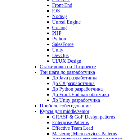
Front-End
iOS
Node.js
Unreal Engine
Golang
PHP
Python
SalesForce
Unity
DevOps
UI/UX Design
Стажировка на IT-проекте
Три шага до разработчика
До Java разработчика
До C# разработчика
До Python разработчика
До Front-End разработчика
До Unity разработчика
Пробное собеседование
Курсы для middle/senior
GRASP & GoF Design patterns
Enterprise Patterns
Effective Team Lead
Mastering Microservices Patterns