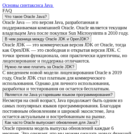
Основы синтаксиса Java
FAQ
Что такое Oracle Java?
Oracle Java — это версия Java, разработанная и
поддерживаемая компанией Oracle. Oracle является текущим
владельцем Java после покупки Sun Microsystems в 2010 году.
В чем разница между Oracle JDK и OpenJDK?
Oracle JDK — это коммерческая версия JDK от Oracle, тогда
как OpenJDK — это свободная и открытая версия JDK. С
точки зрения функционала, они практически идентичны, но
лицензирование и поддержка отличаются.
Нужно ли мне платить за Oracle JDK?
С введением новой модели лицензирования Oracle в 2019
году, Oracle JDK стал платным для коммерческого
использования. Однако для личного использования,
разработки и тестирования он остается бесплатным.
Является ли Java устаревшим языком программирования?
Несмотря на свой возраст, Java продолжает быть одним из
самых популярных языков программирования. Благодаря
постоянным обновлениям и широкой экосистеме, Java
остается актуальным и востребованным на рынке.
Как часто Oracle выпускает обновления для Java?
Oracle приняла модель выпуска обновлений каждые 6
месяцев. Это означает, что мы можем ожидать новых функций