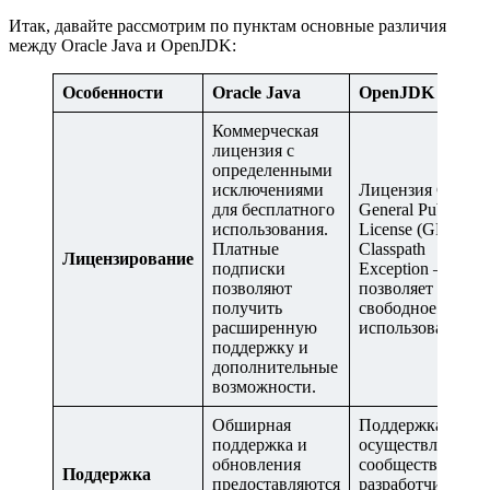
Итак, давайте рассмотрим по пунктам основные различия
между Oracle Java и OpenJDK:
Особенности
Oracle Java
OpenJDK
Коммерческая
лицензия с
определенными
исключениями
Лицензия GNU
для бесплатного
General Public
использования.
License (GPL) с
Платные
Classpath
Лицензирование
подписки
Exception –
позволяют
позволяет
получить
свободное
расширенную
использование.
поддержку и
дополнительные
возможности.
Обширная
Поддержка
поддержка и
осуществляется
обновления
сообществом
Поддержка
предоставляются
разработчиков и