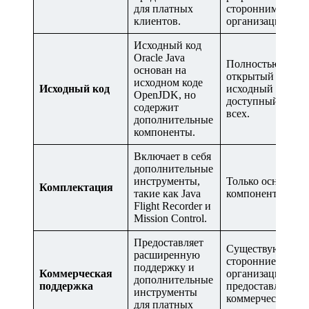
для платных
сторонними
клиентов.
организациями.
Исходный код
Oracle Java
Полностью
основан на
открытый
исходном коде
Исходный код
исходный код,
OpenJDK, но
доступный для
содержит
всех.
дополнительные
компоненты.
Включает в себя
дополнительные
инструменты,
Только основные
Комплектация
такие как Java
компоненты Java
Flight Recorder и
Mission Control.
Предоставляет
Существуют
расширенную
сторонние
поддержку и
Коммерческая
организации,
дополнительные
поддержка
предоставляющи
инструменты
коммерческую
для платных