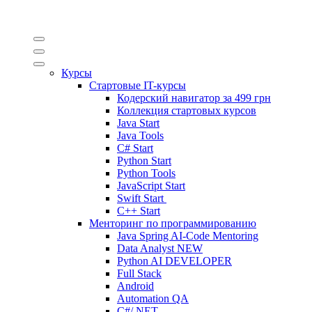
Курсы
Стартовые IT-курсы
Кодерский навигатор за
499 грн
Коллекция стартовых курсов
Java Start
Java Tools
C# Start
Python Start
Python Tools
JavaScript Start
Swift Start
C++ Start
Менторинг по программированию
Java Spring AI-Code Mentoring
Data Analyst
NEW
Python AI DEVELOPER
Full Stack
Android
Automation QA
C#/.NET