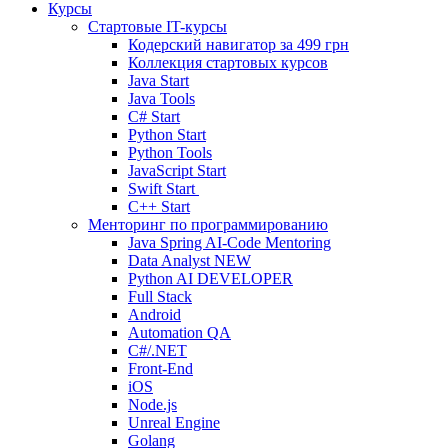
Курсы
Стартовые IT-курсы
Кодерский навигатор за
499 грн
Коллекция стартовых курсов
Java Start
Java Tools
C# Start
Python Start
Python Tools
JavaScript Start
Swift Start
C++ Start
Менторинг по программированию
Java Spring AI-Code Mentoring
Data Analyst
NEW
Python AI DEVELOPER
Full Stack
Android
Automation QA
C#/.NET
Front-End
iOS
Node.js
Unreal Engine
Golang