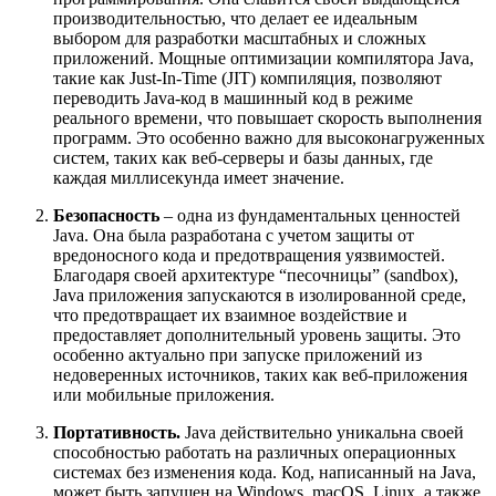
производительностью, что делает ее идеальным
выбором для разработки масштабных и сложных
приложений. Мощные оптимизации компилятора Java,
такие как Just-In-Time (JIT) компиляция, позволяют
переводить Java-код в машинный код в режиме
реального времени, что повышает скорость выполнения
программ. Это особенно важно для высоконагруженных
систем, таких как веб-серверы и базы данных, где
каждая миллисекунда имеет значение.
Безопасность
– одна из фундаментальных ценностей
Java. Она была разработана с учетом защиты от
вредоносного кода и предотвращения уязвимостей.
Благодаря своей архитектуре “песочницы” (sandbox),
Java приложения запускаются в изолированной среде,
что предотвращает их взаимное воздействие и
предоставляет дополнительный уровень защиты. Это
особенно актуально при запуске приложений из
недоверенных источников, таких как веб-приложения
или мобильные приложения.
Портативность.
Java действительно уникальна своей
способностью работать на различных операционных
системах без изменения кода. Код, написанный на Java,
может быть запущен на Windows, macOS, Linux, а также