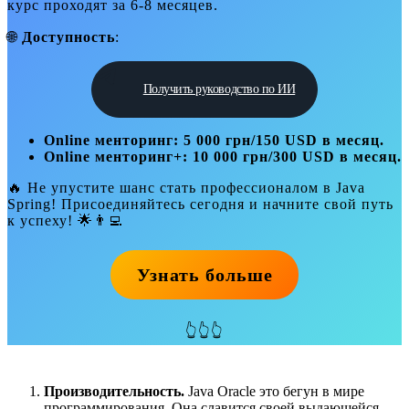
курс проходят за 6-8 месяцев.
🌐
Доступность
:
Получить руководство по ИИ
Online менторинг: 5 000 грн/150 USD в месяц.
Online менторинг+: 10 000 грн/300 USD в месяц.
🔥 Не упустите шанс стать профессионалом в Java
Spring! Присоединяйтесь сегодня и начните свой путь
к успеху! 🌟👨‍💻
Узнать больше
👆👆👆
Производительность.
Java Oracle это бегун в мире
программирования. Она славится своей выдающейся