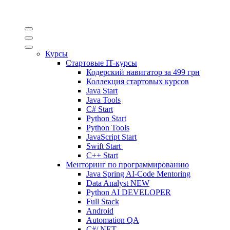
Курсы
Стартовые IT-курсы
Кодерский навигатор за
499 грн
Коллекция стартовых курсов
Java Start
Java Tools
C# Start
Python Start
Python Tools
JavaScript Start
Swift Start
C++ Start
Менторинг по программированию
Java Spring AI-Code Mentoring
Data Analyst
NEW
Python AI DEVELOPER
Full Stack
Android
Automation QA
C#/.NET