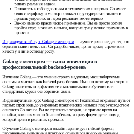
решать реальные задачи.
Готовитесь к собеседованиям и техническим интервью. Go имеет
свою специфику, и ментор поможет структурировать знания и
придать уверенности перед реальным тех-интервью.
Важно именно практическое применение. Вы не просто хотите
пройти курс, а развить навыки, которые сразу можно применить в
проектах.
Индивидуальный курс Golang с ментором
— лучшее решение для тех, кто
серьезно ставит цель стать Go-разработчиком, ценит время, стремится к
качеству и личностному росту.
Golang с ментором — ваша инвестиция в
профессиональный backend-уровень
Изучение Golang — это умение строить надежные, масштабируемые
системы и мыслить как backend-разработчик. Именно поэтому менторинг
Golang значительно эффективнее самостоятельного обучения или
стандартных курсов без обратной связи.
Индивидуальный курс Golang с ментором от FoxmindEd открывает путь от
первых строк кода до уверенных практических навыков под руководством
опытного Go mentor. Вы не теряетесь в теории, не тратите время на
ошибки, которых можно было избежать, и сразу формируете подход,
который ценят в реальных проектах.
Обучение Golang с ментором онлайн гарантирует гибкий формат,
персональное внимание и практику, ориентированную на реальные