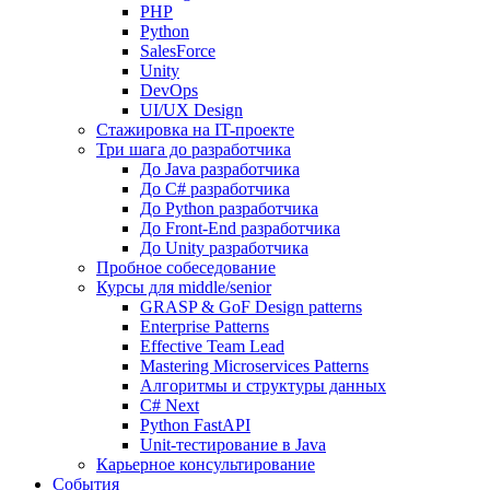
PHP
Python
SalesForce
Unity
DevOps
UI/UX Design
Стажировка на IT-проекте
Три шага до разработчика
До Java разработчика
До C# разработчика
До Python разработчика
До Front-End разработчика
До Unity разработчика
Пробное собеседование
Курсы для middle/senior
GRASP & GoF Design patterns
Enterprise Patterns
Effective Team Lead
Mastering Microservices Patterns
Алгоритмы и структуры данных
C# Next
Python FastAPI
Unit-тестирование в Java
Карьерное консультирование
События