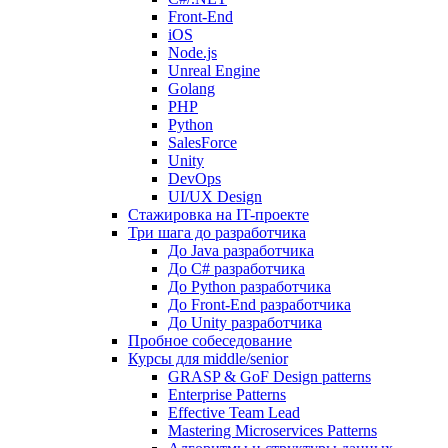
Front-End
iOS
Node.js
Unreal Engine
Golang
PHP
Python
SalesForce
Unity
DevOps
UI/UX Design
Стажировка на IT-проекте
Три шага до разработчика
До Java разработчика
До C# разработчика
До Python разработчика
До Front-End разработчика
До Unity разработчика
Пробное собеседование
Курсы для middle/senior
GRASP & GoF Design patterns
Enterprise Patterns
Effective Team Lead
Mastering Microservices Patterns