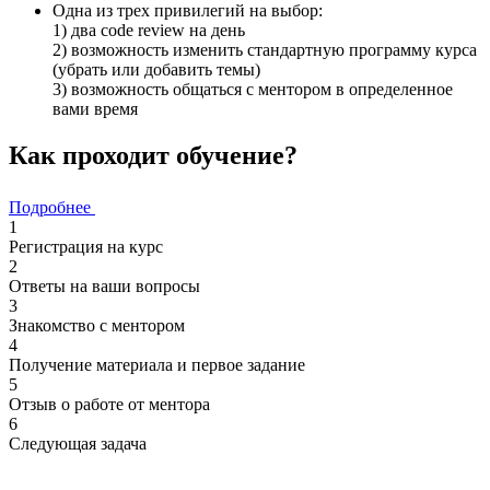
Одна из трех привилегий на выбор:
1) два code review на день
2) возможность изменить стандартную программу курса
(убрать или добавить темы)
3) возможность общаться с ментором в определенное
вами время
Как проходит обучение?
Подробнее
1
Регистрация на курс
2
Ответы на ваши вопросы
3
Знакомство с ментором
4
Получение материала и первое задание
5
Отзыв о работе от ментора
6
Следующая задача