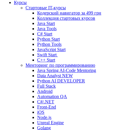
Курсы
Стартовые IT-курсы
Кодерский навигатор за
499 грн
Коллекция стартовых курсов
Java Start
Java Tools
C# Start
Python Start
Python Tools
JavaScript Start
Swift Start
C++ Start
Менторинг по программированию
Java Spring AI-Code Mentoring
Data Analyst
NEW
Python AI DEVELOPER
Full Stack
Android
Automation QA
C#/.NET
Front-End
iOS
Node.js
Unreal Engine
Golang