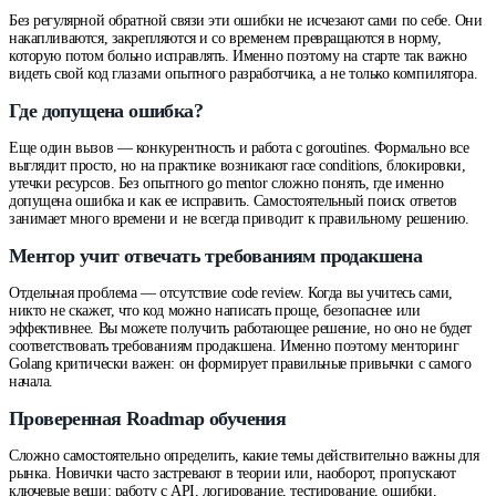
Без регулярной обратной связи эти ошибки не исчезают сами по себе. Они
накапливаются, закрепляются и со временем превращаются в норму,
которую потом больно исправлять. Именно поэтому на старте так важно
видеть свой код глазами опытного разработчика, а не только компилятора.
Где допущена ошибка?
Еще один вызов — конкурентность и работа с goroutines. Формально все
выглядит просто, но на практике возникают race conditions, блокировки,
утечки ресурсов. Без опытного go mentor сложно понять, где именно
допущена ошибка и как ее исправить. Самостоятельный поиск ответов
занимает много времени и не всегда приводит к правильному решению.
Ментор учит отвечать требованиям продакшена
Отдельная проблема — отсутствие code review. Когда вы учитесь сами,
никто не скажет, что код можно написать проще, безопаснее или
эффективнее. Вы можете получить работающее решение, но оно не будет
соответствовать требованиям продакшена. Именно поэтому менторинг
Golang критически важен: он формирует правильные привычки с самого
начала.
Проверенная Roadmap обучения
Сложно самостоятельно определить, какие темы действительно важны для
рынка. Новички часто застревают в теории или, наоборот, пропускают
ключевые вещи: работу с API, логирование, тестирование, ошибки,