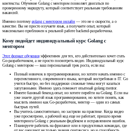
контексты. Обучение Golang с ментором позволяет двигаться по
проверенному маршруту, который соответствует реальным требованиям
вакансий.
Именно поэтому
golang с ментором онлайн
— это не о скорости, а о
качестве. Вы не просто изучаете язык, а получаете опыт, который
максимально приближен к реальной работе backend-разработчика.
Кому подойдет индивидуальный курс Golang с
ментором
Этот формат обучения
эффективен для тех, кто действительно хочет стать
Go-разработчиком, а не просто посмотреть видео. Индивидуальный курс
Golang с ментором — ваш персональный трек роста, если вы:
Полный новичок в программировании, но хотите начать именно с
перспективного, современного языка, который востребован в IT. Go
учится быстро, но без поддержки сложные темы могут казаться
запутанными. Именно здесь поможет опытный golang mentor.
Имеете базовый бекенд-опыт, но хотите перейти на Golang. Если вы
уже знаете другой язык программирования, но хотите понять, как
мыслить именно как Go-разработчик, ментор — один из самых
быстрых путей.
Вы учитесь самостоятельно, но застряли на практике. Когда видео
уже просмотрено, а рабочий код еще не работает, пришло время
менторинга Golang с реальным фидбеком и исправлением ошибок.
Планируете работать на фрилансе или в продуктовых командах, где
от вас ожидают не только знания синтаксиса, но и способность