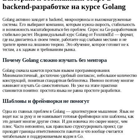
backend-разработке на курсе Golang
Golang активно заходит в backend, микросервисы и высоконагруженные
системы. Его выбирают компании, которым нужна скорость, стабильность
и возможность масштабироваться без проблем. Спрос на Go-разработчиков
стабильно растет. Индивидуальный курс Golang от FoxmindEd — формат,
где вы двигаетесь в своем темпе, работаете над слабыми местами и не
тратите время на лишнюю теорию. Это обучение, которое готовит не к
тестам, а к задачам и требованиям рынка.
Почему Golang сложно изучать без ментора
Golang сначала кажется простым языком программирования.
Минималистичный, достаточно удобный синтаксис, небольшое количество
конструкций, понятная стандартная библиотека. Именно поэтому многие
начинают изучать Go самостоятельно. Но уже на этапе практики
становится понятно: простота языка не равна простоте разработки.
Шаблоны и фреймворки не помогут
Одна из главных проблем в Golang — архитектурное мышление. Язык не
ведет вас за руку и не навязывает готовые фреймворки или шаблоны, как
это делают многие другие стеки. И для новичка это скорее минус, чем
плюс. Часто непонятно, как правильно структурировать проект, где
проходят границы ответственности пакетов и что вообще считается
читабельным и поддерживаемым кодом в Go.