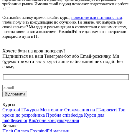
требования рынка. Именно такой подход позволяет подготовиться к работе
в IT.
Оставляйте заявку прямо на сайте курса,
позвоните или напишите нам
,
чтобы получить консультацию по обучению. Не знаете, что выбрать для
своей карьеры? Мы дадим рекомендации в соответствии с вашим опытом,
пожеланиями и возможностями. FoxmindEd всегда с вами на построении
карьерного пути в IT.
Хочете бути на крок попереду?
Підпишіться на наш Телеграм-бот або Email-розсилку. Ми
будемо тримати вас у курсі лише найважливіших подій. Без
спаму.
Курсы
Стартові IТ-курси
Менторинг
Стажування на IT-проекті
Три
кроки до розробника
Пробна співбесіда
Курси для
middle/senior
Кар'єрне консультування
Больше
Події
Оплата
FoxmindEd магазин