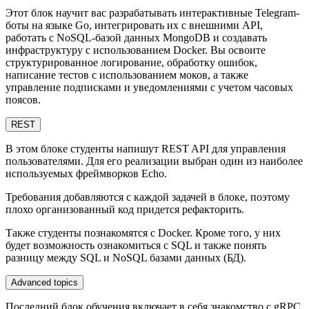
Этот блок научит вас разрабатывать интерактивные Telegram-
боты на языке Go, интегрировать их с внешними API,
работать с NoSQL-базой данных MongoDB и создавать
инфраструктуру с использованием Docker. Вы освоите
структурированное логирование, обработку ошибок,
написание тестов с использованием моков, а также
управление подписками и уведомлениями с учетом часовых
поясов.
REST
В этом блоке студенты напишут REST API для управления
пользователями. Для его реализации выбран один из наиболее
используемых фреймворков Echo.
Требования добавляются с каждой задачей в блоке, поэтому
плохо организованный код придется рефакторить.
Также студенты познакомятся с Docker. Кроме того, у них
будет возможность ознакомиться с SQL и также понять
разницу между SQL и NoSQL базами данных (БД).
Advanced topics
Последний блок обучения включает в себя знакомство с gRPC