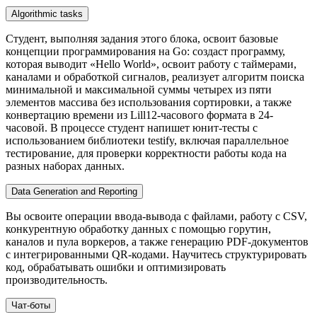
Algorithmic tasks
Студент, выполняя задания этого блока, освоит базовые
концепции программирования на Go: создаст программу,
которая выводит «Hello World», освоит работу с таймерами,
каналами и обработкой сигналов, реализует алгоритм поиска
минимальной и максимальной суммы четырех из пяти
элементов массива без использования сортировки, а также
конвертацию времени из Lill12-часового формата в 24-
часовой. В процессе студент напишет юнит-тесты с
использованием библиотеки testify, включая параллельное
тестирование, для проверки корректности работы кода на
разных наборах данных.
Data Generation and Reporting
Вы освоите операции ввода-вывода с файлами, работу с CSV,
конкурентную обработку данных с помощью горутин,
каналов и пула воркеров, а также генерацию PDF-документов
с интегрированными QR-кодами. Научитесь структурировать
код, обрабатывать ошибки и оптимизировать
производительность.
Чат-боты