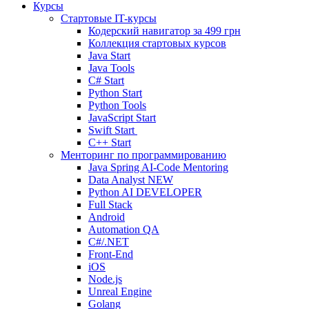
Курсы
Стартовые IT-курсы
Кодерский навигатор за
499 грн
Коллекция стартовых курсов
Java Start
Java Tools
C# Start
Python Start
Python Tools
JavaScript Start
Swift Start
C++ Start
Менторинг по программированию
Java Spring AI-Code Mentoring
Data Analyst
NEW
Python AI DEVELOPER
Full Stack
Android
Automation QA
C#/.NET
Front-End
iOS
Node.js
Unreal Engine
Golang