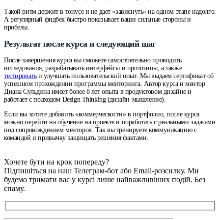
Такой ритм держит в тонусе и не дает «зависнуть» на одном этапе надолго.
А регулярный фидбек быстро показывает ваши сильные стороны и
пробелы.
Результат после курса и следующий шаг
После завершения курса вы сможете самостоятельно проводить
исследования, разрабатывать интерфейсы и прототипы, а также
тестировать
и улучшать пользовательский опыт. Мы выдаем сертификат об
успешном прохождении программы менторинга. Автор курса и ментор
Диана Сульдина имеет более 8 лет опыта в продуктовом дизайне и
работает с подходом Design Thinking (дизайн-мышление).
Если вы хотите добавить «коммерческости» в портфолио, после курса
можно перейти на обучение на проекте и поработать с реальными задачами
под сопровождением менторов. Так вы тренируете коммуникацию с
командой и привычку защищать решения фактами.
Хочете бути на крок попереду?
Підпишіться на наш Телеграм-бот або Email-розсилку. Ми
будемо тримати вас у курсі лише найважливіших подій. Без
спаму.