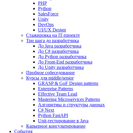
PHP
Python
SalesForce
Unity
DevOps
UI/UX Design
Стажировка на IT-проекте
Три шага до разработчика
До Java разработчика
До C# разработчика
До Python разработчика
До Front-End разработчика
До Unity разработчика
Пробное собеседование
Курсы для middle/senior
GRASP & GoF Design patterns
Enterprise Patterns
Effective Team Lead
Mastering Microservices Patterns
Алгоритмы и структуры данных
C# Next
Python FastAPI
Unit-тестирование в Java
Карьерное консультирование
События