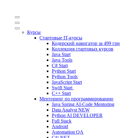
Курсы
Стартовые IT-курсы
Кодерский навигатор за
499 грн
Коллекция стартовых курсов
Java Start
Java Tools
C# Start
Python Start
Python Tools
JavaScript Start
Swift Start
C++ Start
Менторинг по программированию
Java Spring AI-Code Mentoring
Data Analyst
NEW
Python AI DEVELOPER
Full Stack
Android
Automation QA
C#/.NET