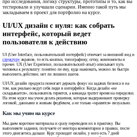
про исследования, логику структуры, прототипы и то, как вы
тестировали и улучшали сценарии. Именно такой путь мы
закладываем в проект для портфолио на курсе.
UI/UX дизайн с нуля: как собрать
интерфейс, который ведет
пользователя к действию
UI (User Interface, пользовательский интерфейс) отвечает за внешний вид и
структуру
экранов, то есть кнопки, типографику, сетку, компоненты и
прочее. UX (User Experience, пользовательский опыт) описывает путь
человека к результату: понятно ли ему, куда нажимать, можно ли быстро
выполнить действие, нет ли лишних шагов.
UI/UX дизайн продукта помогает держать фокус на задачах бизнеса и на
том, как реально ведут себя люди в интерфейсе. Когда дизайн «не
складывается», пользователь теряется, а команда тратит время на переделки.
На этом курсе мы учим делать решения, которые выдерживают проверку
логикой, данными и живым фидбеком, а не только «нравятся» визуально.
Как мы учим на курсе
Мы даем короткие материалы и сразу переводим их в практику. Вы
выполняете задания, получаете от ментора комментарии и правки, после
этого двигаетесь дальше. Курс проходит онлайн, у него есть 7 дней