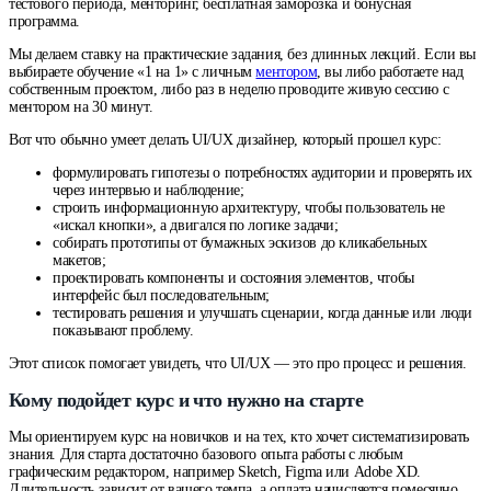
тестового периода, менторинг, бесплатная заморозка и бонусная
программа.
Мы делаем ставку на практические задания, без длинных лекций. Если вы
выбираете обучение «1 на 1» с личным
ментором
, вы либо работаете над
собственным проектом, либо раз в неделю проводите живую сессию с
ментором на 30 минут.
Вот что обычно умеет делать UI/UX дизайнер, который прошел курс:
формулировать гипотезы о потребностях аудитории и проверять их
через интервью и наблюдение;
строить информационную архитектуру, чтобы пользователь не
«искал кнопки», а двигался по логике задачи;
собирать прототипы от бумажных эскизов до кликабельных
макетов;
проектировать компоненты и состояния элементов, чтобы
интерфейс был последовательным;
тестировать решения и улучшать сценарии, когда данные или люди
показывают проблему.
Этот список помогает увидеть, что UI/UX — это про процесс и решения.
Кому подойдет курс и что нужно на старте
Мы ориентируем курс на новичков и на тех, кто хочет систематизировать
знания. Для старта достаточно базового опыта работы с любым
графическим редактором, например Sketch, Figma или Adobe XD.
Длительность зависит от вашего темпа, а оплата начисляется помесячно,