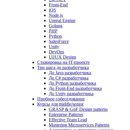
Front-End
iOS
Node.js
Unreal Engine
Golang
PHP
Python
SalesForce
Unity
DevOps
UI/UX Design
Стажировка на IT-проекте
Три шага до разработчика
До Java разработчика
До C# разработчика
До Python разработчика
До Front-End разработчика
До Unity разработчика
Пробное собеседование
Курсы для middle/senior
GRASP & GoF Design patterns
Enterprise Patterns
Effective Team Lead
Mastering Microservices Patterns