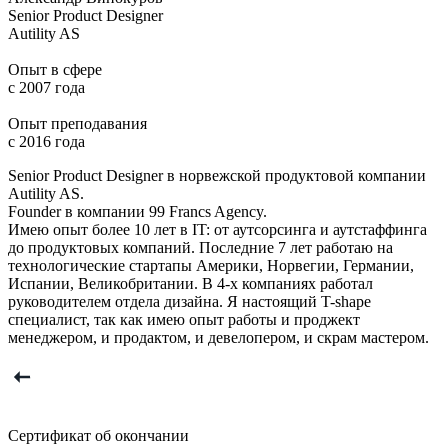
Senior Product Designer
Autility AS
U
Опыт в сфере
О
с 2007 года
с
Опыт преподавания
с 2016 года
с
Senior Product Designer в норвежской продуктовой компании
Я
Autility AS.
п
Founder в компании 99 Francs Agency.
м
Имею опыт более 10 лет в IT: от аутсорсинга и аутстаффинга
р
до продуктовых компаний. Последние 7 лет работаю на
д
технологические стартапы Америки, Норвегии, Германии,
ч
Испании, Великобритании. В 4-х компаниях работал
руководителем отдела дизайна. Я настоящий T-shape
специалист, так как имею опыт работы и проджект
менеджером, и продактом, и девелопером, и скрам мастером.
Сертификат об окончании