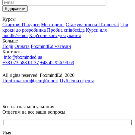
Курсы
Стартові IТ-курси
Менторинг
Стажування на IT-проекті
Три
кроки до розробника
Пробна співбесіда
Курси для
middle/senior
Кар'єрне консультування
Больше
Події
Оплата
FoxmindEd магазин
Контакты
info@foxminded.ua
+38 073 588 01 37
+48 45 956 99 69
All rights reserved. FoxmindEd, 2026
Політика конфіденційності
Публічна оферта
Бесплатная консультация
Ответим на все ваши вопросы
Имя