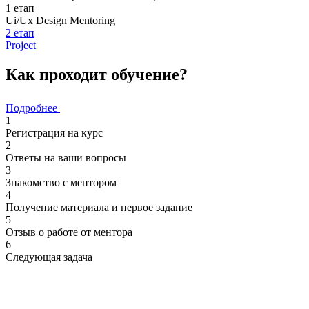
1
етап
Ui/Ux Design Mentoring
2
етап
Project
Как проходит обучение?
Подробнее
1
Регистрация на курс
2
Ответы на ваши вопросы
3
Знакомство с ментором
4
Получение материала и первое задание
5
Отзыв о работе от ментора
6
Следующая задача