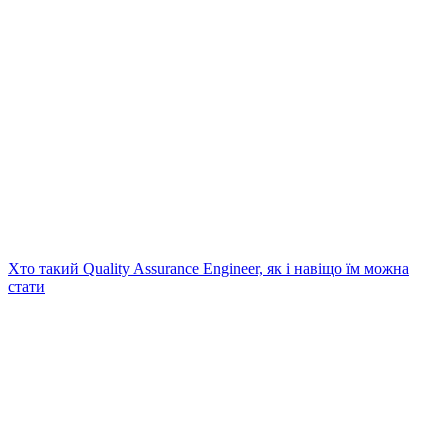
Хто такий Quality Assurance Engineer, як і навіщо їм можна
стати