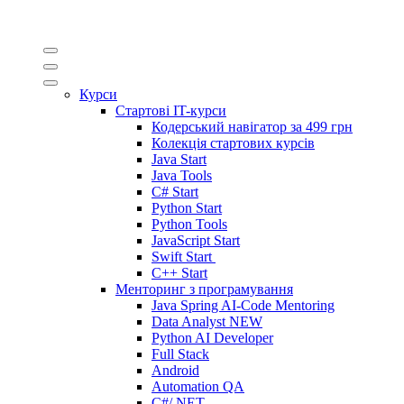
Курси
Стартові IT-курси
Кодерський навігатор за
499 грн
Колекція стартових курсів
Java Start
Java Tools
C# Start
Python Start
Python Tools
JavaScript Start
Swift Start
C++ Start
Менторинг з програмування
Java Spring AI-Code Mentoring
Data Analyst
NEW
Python AI Developer
Full Stack
Android
Automation QA
C#/.NET