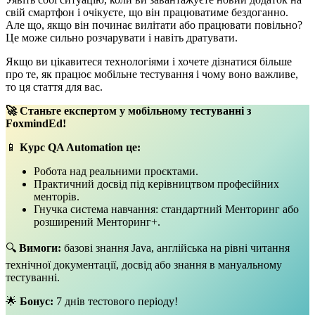
свій смартфон і очікуєте, що він працюватиме бездоганно.
Але що, якщо він починає вилітати або працювати повільно?
Це може сильно розчарувати і навіть дратувати.
Якщо ви цікавитеся технологіями і хочете дізнатися більше
про те, як працює мобільне тестування і чому воно важливе,
то ця стаття для вас.
🚀 Станьте експертом у мобільному тестуванні з
FoxmindEd!
📱
Курс QA Automation це:
Робота над реальними проєктами.
Практичний досвід під керівництвом професійних
менторів.
Гнучка система навчання: стандартний Менторинг або
розширений Менторинг+.
🔍
Вимоги:
базові знання Java, англійська на рівні читання
технічної документації, досвід або знання в мануальному
тестуванні.
🌟
Бонус:
7 днів тестового періоду!