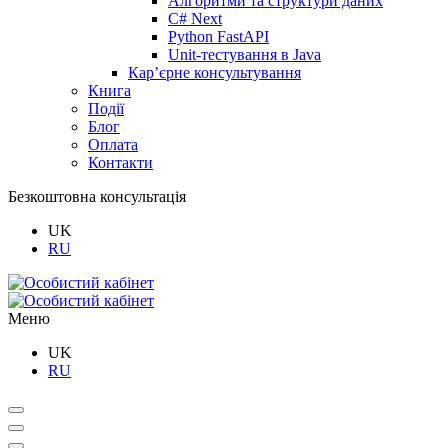
Алгоритми та структури даних
C# Next
Python FastAPI
Unit-тестування в Java
Кар’єрне консультування
Книга
Події
Блог
Оплата
Контакти
Безкоштовна консультація
UK
RU
Меню
UK
RU