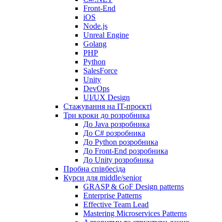
Front-End
iOS
Node.js
Unreal Engine
Golang
PHP
Python
SalesForce
Unity
DevOps
UI/UX Design
Стажування на IT-проєкті
Три кроки до розробника
До Java розробника
До C# розробника
До Python розробника
До Front-End розробника
До Unity розробника
Пробна співбесіда
Курси для middle/senior
GRASP & GoF Design patterns
Enterprise Patterns
Effective Team Lead
Mastering Microservices Patterns