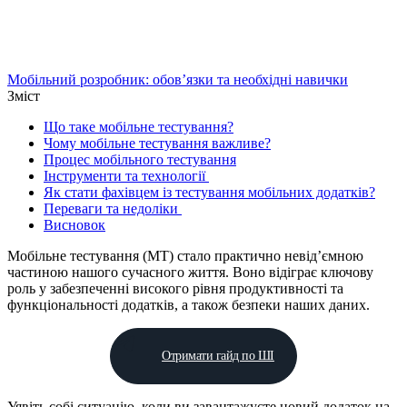
Мобільний розробник: обов’язки та необхідні навички
Зміст
Що таке мобільне тестування?
Чому мобільне тестування важливе?
Процес мобільного тестування
Інструменти та технології
Як стати фахівцем із тестування мобільних додатків?
Переваги та недоліки
Висновок
Мобільне тестування (МТ) стало практично невід’ємною
частиною нашого сучасного життя. Воно відіграє ключову
роль у забезпеченні високого рівня продуктивності та
функціональності додатків, а також безпеки наших даних.
Отримати гайд по ШІ
Уявіть собі ситуацію, коли ви завантажуєте новий додаток на