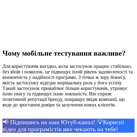
Чому мобільне тестування важливе?
Для користувачів вигідно, коли застосунок працює стабільно,
без збоїв і помилок, це підвищує їхній рівень задоволеності та
впевненість у надійності програми. З точки ж зору бізнесу,
якість застосунку відіграє вирішальну роль у його успіху.
Такий застосунок приваблює більше користувачів, утримує
їхню увагу та підвищує їхню лояльність. Він сприяє
позитивній репутації бренду, покращує імідж компанії, що
веде до зростання довіри та залучення нових клієнтів.
📢 Підпишись на наш Ютуб-канал! 💡Корисні
відео для програмістів вже чекають на тебе!