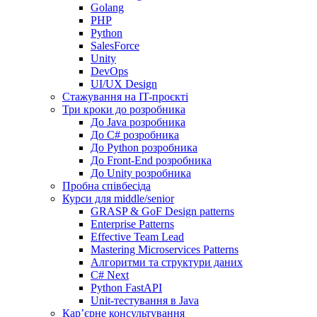
Golang
PHP
Python
SalesForce
Unity
DevOps
UI/UX Design
Стажування на IT-проєкті
Три кроки до розробника
До Java розробника
До C# розробника
До Python розробника
До Front-End розробника
До Unity розробника
Пробна співбесіда
Курси для middle/senior
GRASP & GoF Design patterns
Enterprise Patterns
Effective Team Lead
Mastering Microservices Patterns
Алгоритми та структури даних
C# Next
Python FastAPI
Unit-тестування в Java
Кар’єрне консультування