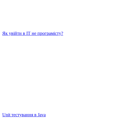
Як увійти в IT не програмісту?
Unit тестування в Java