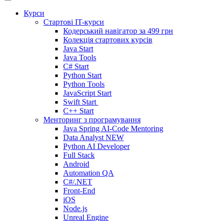
Курси
Стартові IT-курси
Кодерський навігатор за
499 грн
Колекція стартових курсів
Java Start
Java Tools
C# Start
Python Start
Python Tools
JavaScript Start
Swift Start
C++ Start
Менторинг з програмування
Java Spring AI-Code Mentoring
Data Analyst
NEW
Python AI Developer
Full Stack
Android
Automation QA
C#/.NET
Front-End
iOS
Node.js
Unreal Engine