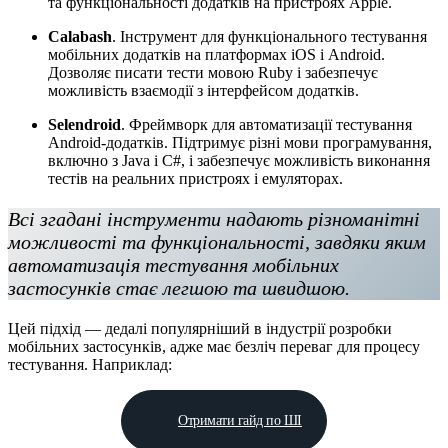
та функціональності додатків на пристроях Apple.
Calabash
. Інструмент для функціонального тестування
мобільних додатків на платформах iOS і Android.
Дозволяє писати тести мовою Ruby і забезпечує
можливість взаємодії з інтерфейсом додатків.
Selendroid
. Фреймворк для автоматизації тестування
Android-додатків. Підтримує різні мови програмування,
включно з Java і C#, і забезпечує можливість виконання
тестів на реальних пристроях і емуляторах.
Всі згадані інструменти надають різноманітні
можливості та функціональності, завдяки яким
автоматизація тестування мобільних
застосунків стає легшою та швидшою.
Цей підхід — дедалі популярніший в індустрії розробки
мобільних застосунків, адже має безліч переваг для процесу
тестування. Наприклад:
Отримати гайд по ШІ