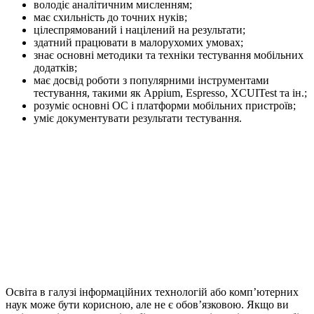
володіє аналітичним мисленням;
має схильність до точних нуків;
цілеспрямований і націлений на результати;
здатний працювати в малорухомих умовах;
знає основні методики та техніки тестування мобільних
додатків;
має досвід роботи з популярними інструментами
тестування, такими як Appium, Espresso, XCUITest та ін.;
розуміє основні ОС і платформи мобільних пристроїв;
уміє документувати результати тестування.
Освіта в галузі інформаційних технологій або комп’ютерних
наук може бути корисною, але не є обов’язковою. Якщо ви