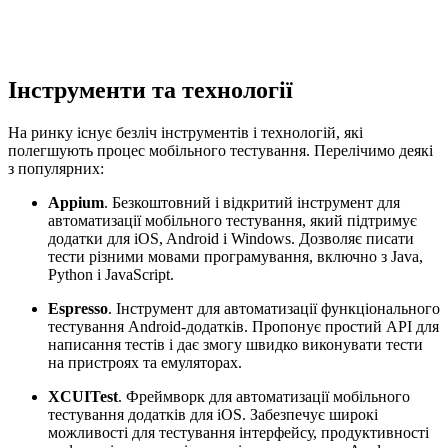
Інструменти та технології
На ринку існує безліч інструментів і технологій, які
полегшують процес мобільного тестування. Перелічимо деякі
з популярних:
Appium
. Безкоштовний і відкритий інструмент для
автоматизації мобільного тестування, який підтримує
додатки для iOS, Android і Windows. Дозволяє писати
тести різними мовами програмування, включно з Java,
Python і JavaScript.
Espresso
. Інструмент для автоматизації функціонального
тестування Android-додатків. Пропонує простий API для
написання тестів і дає змогу швидко виконувати тести
на пристроях та емуляторах.
XCUITest
. Фреймворк для автоматизації мобільного
тестування додатків для iOS. Забезпечує широкі
можливості для тестування інтерфейсу, продуктивності