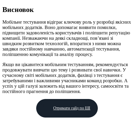
Висновок
Мобільне тестування відіграє ключову роль у розробці якісних
мобільних додатків. Воно допомагає виявити помилки,
підвищити задоволеність користувачів і поліпшити репутацію
компанії. Незважаючи на деякі складнощі, пов’язані зі
швидким розвитком технологій, впоратися з ними можна
завдяки постійному навчанню, автоматизації тестування,
поліпшенню комунікації та аналізу процесу.
Якщо ви цікавитеся мобільним тестуванням, рекомендується
продовжувати вивчати цю тему і розвивати свої навички. У
сучасному світі мобільних додатків, фахівці з тестування є
затребуваними і важливими учасниками команд розробки. А
успіх у цій галузі залежить від вашого інтересу, самоосвіти та
постійного прагнення до поліпшення.
Отримати гайд по ШІ