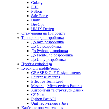
Golang
PHP
Python
SalesForce
Unity
DevOps
UI/UX Design
Стажування на IT-проєкті
Три кроки до розробника
До Java розробника
До C# розробника
До Python розробника
До Front-End розробника
До Unity розробника
Пробна співбесіда
Курси для middle/senior
GRASP & GoF Design patterns
Enterprise Patterns
Effective Team Lead
Mastering Microservices Patterns
Алгоритми та структури даних
C# Next
Python FastAPI
Unit-тестування в Java
Кар’єрне консультування