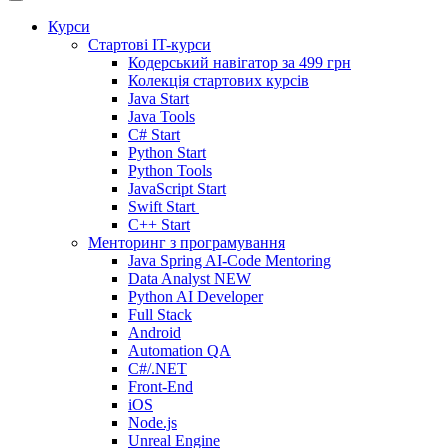
Курси
Стартові IT-курси
Кодерський навігатор за
499 грн
Колекція стартових курсів
Java Start
Java Tools
C# Start
Python Start
Python Tools
JavaScript Start
Swift Start
C++ Start
Менторинг з програмування
Java Spring AI-Code Mentoring
Data Analyst
NEW
Python AI Developer
Full Stack
Android
Automation QA
C#/.NET
Front-End
iOS
Node.js
Unreal Engine