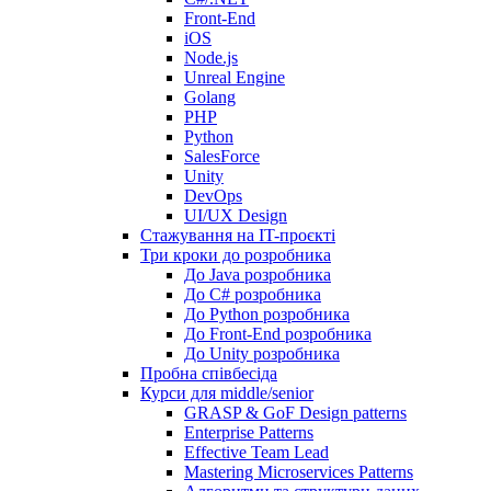
Front-End
iOS
Node.js
Unreal Engine
Golang
PHP
Python
SalesForce
Unity
DevOps
UI/UX Design
Стажування на IT-проєкті
Три кроки до розробника
До Java розробника
До C# розробника
До Python розробника
До Front-End розробника
До Unity розробника
Пробна співбесіда
Курси для middle/senior
GRASP & GoF Design patterns
Enterprise Patterns
Effective Team Lead
Mastering Microservices Patterns