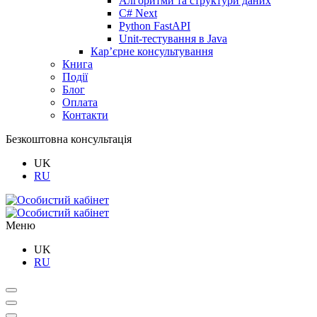
Алгоритми та структури даних
C# Next
Python FastAPI
Unit-тестування в Java
Кар’єрне консультування
Книга
Події
Блог
Оплата
Контакти
Безкоштовна консультація
UK
RU
Меню
UK
RU