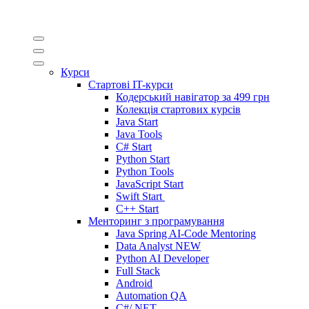
Курси
Стартові IT-курси
Кодерський навігатор за
499 грн
Колекція стартових курсів
Java Start
Java Tools
C# Start
Python Start
Python Tools
JavaScript Start
Swift Start
C++ Start
Менторинг з програмування
Java Spring AI-Code Mentoring
Data Analyst
NEW
Python AI Developer
Full Stack
Android
Automation QA
C#/.NET