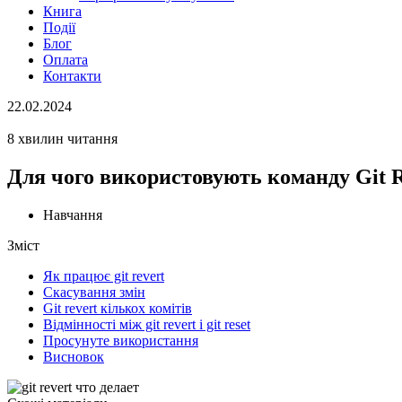
Книга
Події
Блог
Оплата
Контакти
22.02.2024
8 хвилин читання
Для чого використовують команду Git R
Навчання
Зміст
Як працює git revert
Скасування змін
Git revert кількох комітів
Відмінності між git revert і git reset
Просунуте використання
Висновок