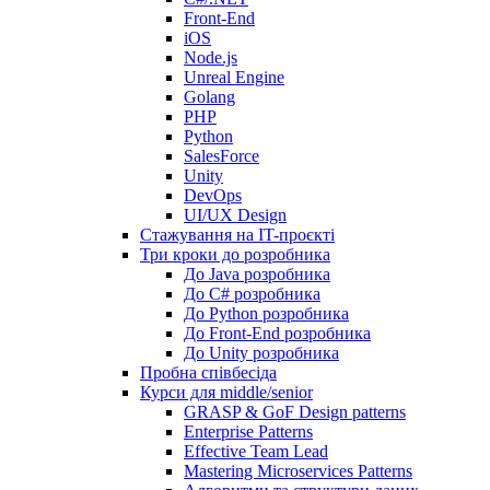
Front-End
iOS
Node.js
Unreal Engine
Golang
PHP
Python
SalesForce
Unity
DevOps
UI/UX Design
Стажування на IT-проєкті
Три кроки до розробника
До Java розробника
До C# розробника
До Python розробника
До Front-End розробника
До Unity розробника
Пробна співбесіда
Курси для middle/senior
GRASP & GoF Design patterns
Enterprise Patterns
Effective Team Lead
Mastering Microservices Patterns