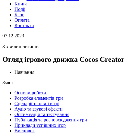
Книга
Події
Блог
Оплата
Контакти
07.12.2023
8 хвилин читання
Огляд ігрового движка Cocos Creator
Навчання
Зміст
Основи роботи
Розробка елементів гри
Сценарії та рівні в грі
Аудіо та звукові ефекти
Оптимізація та тестування
Публікація та розповсюдження гри
Приклади успішних ігор
Висновок