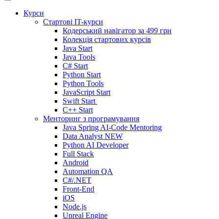
Курси
Стартові IT-курси
Кодерський навігатор за
499 грн
Колекція стартових курсів
Java Start
Java Tools
C# Start
Python Start
Python Tools
JavaScript Start
Swift Start
C++ Start
Менторинг з програмування
Java Spring AI-Code Mentoring
Data Analyst
NEW
Python AI Developer
Full Stack
Android
Automation QA
C#/.NET
Front-End
iOS
Node.js
Unreal Engine