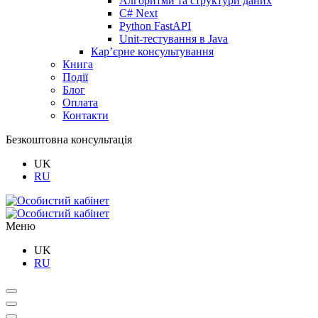
Алгоритми та структури даних
C# Next
Python FastAPI
Unit-тестування в Java
Кар’єрне консультування
Книга
Події
Блог
Оплата
Контакти
Безкоштовна консультація
UK
RU
Меню
UK
RU