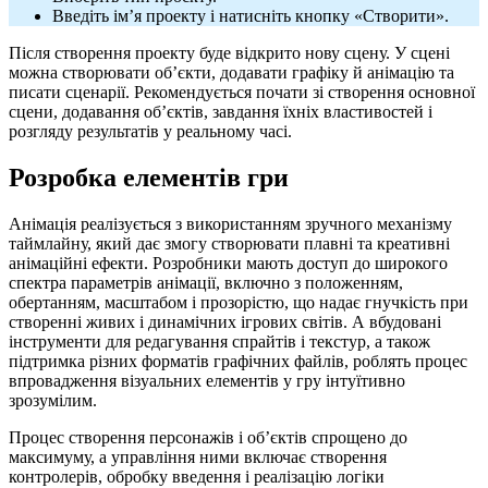
Введіть ім’я проекту і натисніть кнопку «Створити».
Після створення проекту буде відкрито нову сцену. У сцені
можна створювати об’єкти, додавати графіку й анімацію та
писати сценарії. Рекомендується почати зі створення основної
сцени, додавання об’єктів, завдання їхніх властивостей і
розгляду результатів у реальному часі.
Розробка елементів гри
Анімація реалізується з використанням зручного механізму
таймлайну, який дає змогу створювати плавні та креативні
анімаційні ефекти. Розробники мають доступ до широкого
спектра параметрів анімації, включно з положенням,
обертанням, масштабом і прозорістю, що надає гнучкість при
створенні живих і динамічних ігрових світів. А вбудовані
інструменти для редагування спрайтів і текстур, а також
підтримка різних форматів графічних файлів, роблять процес
впровадження візуальних елементів у гру інтуїтивно
зрозумілим.
Процес створення персонажів і об’єктів спрощено до
максимуму, а управління ними включає створення
контролерів, обробку введення і реалізацію логіки