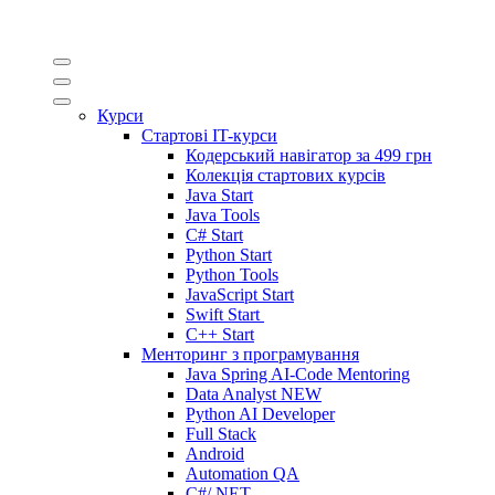
Курси
Стартові IT-курси
Кодерський навігатор за
499 грн
Колекція стартових курсів
Java Start
Java Tools
C# Start
Python Start
Python Tools
JavaScript Start
Swift Start
C++ Start
Менторинг з програмування
Java Spring AI-Code Mentoring
Data Analyst
NEW
Python AI Developer
Full Stack
Android
Automation QA
C#/.NET