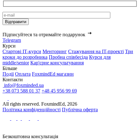
Підписуйтеся та отримайте подарунок
Telegram
Курси
Стартові IТ-курси
Менторинг
Стажування на IT-проекті
Три
кроки до розробника
Пробна співбесіда
Курси для
middle/senior
Кар'єрне консультування
Більше
Події
Оплата
FoxmindEd магазин
Контакти
info@foxminded.ua
+38 073 588 01 37
+48 45 956 99 69
All rights reserved. FoxmindEd, 2026
Політика конфіденційності
Публічна оферта
Безкоштовна консультація