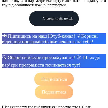
налаштовувати параметри експорту й автоматично адаптувати
гру під особливості кожної платформи.
Отримати гайд по ШІ
📢 Підпишись на наш Ютуб-канал! 💡Корисні
відео для програмістів вже чекають на тебе!
🔍 Обери свій курс програмування! 🚀 Шлях до
кар’єри програміста починається тут!
Підписатися
Подивитися
Після експорту гра публікується і просувається. Сюди