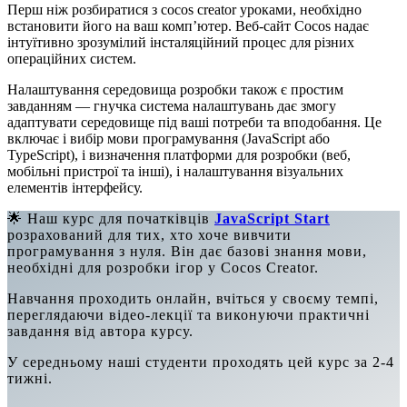
Перш ніж розбиратися з cocos creator уроками, необхідно
встановити його на ваш комп’ютер. Веб-сайт Cocos надає
інтуїтивно зрозумілий інсталяційний процес для різних
операційних систем.
Налаштування середовища розробки також є простим
завданням — гнучка система налаштувань дає змогу
адаптувати середовище під ваші потреби та вподобання. Це
включає і вибір мови програмування (JavaScript або
TypeScript), і визначення платформи для розробки (веб,
мобільні пристрої та інші), і налаштування візуальних
елементів інтерфейсу.
🌟 Наш курс для початківців
JavaScript Start
розрахований для тих, хто хоче вивчити
програмування з нуля. Він дає базові знання мови,
необхідні для розробки ігор у Cocos Creator.
Навчання проходить онлайн, вчіться у своєму темпі,
переглядаючи відео-лекції та виконуючи практичні
завдання від автора курсу.
У середньому наші студенти проходять цей курс за 2-4
тижні.