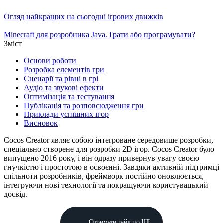
Огляд найкращих на сьогодні ігрових движків
Minecraft для розробника Java. Грати або програмувати?
Зміст
Основи роботи
Розробка елементів гри
Сценарії та рівні в грі
Аудіо та звукові ефекти
Оптимізація та тестування
Публікація та розповсюдження гри
Приклади успішних ігор
Висновок
Cocos Creator являє собою інтегроване середовище розробки,
спеціально створене для розробки 2D ігор. Cocos Creator було
випущено 2016 року, і він одразу привернув увагу своєю
гнучкістю і простотою в освоєнні. Завдяки активній підтримці
спільноти розробників, фреймворк постійно оновлюється,
інтегруючи нові технології та покращуючи користувацький
досвід.
Отримати гайд по ШІ