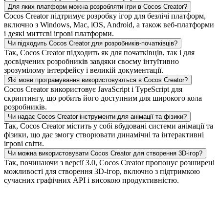
Для яких платформ можна розробляти ігри в Cocos Creator?
Cocos Creator підтримує розробку ігор для безлічі платформ,
включно з Windows, Mac, iOS, Android, а також веб-платформи
і деякі миттєві ігрові платформи.
Чи підходить Cocos Creator для розробників-початківців?
Так, Cocos Creator підходить як для початківців, так і для
досвідчених розробників завдяки своєму інтуїтивно
зрозумілому інтерфейсу і великій документації.
Які мови програмування використовуються в Cocos Creator?
Cocos Creator використовує JavaScript і TypeScript для
скриптингу, що робить його доступним для широкого кола
розробників.
Чи надає Cocos Creator інструменти для анімації та фізики?
Так, Cocos Creator містить у собі вбудовані системи анімації та
фізики, що дає змогу створювати динамічні та інтерактивні
ігрові світи.
Чи можна використовувати Cocos Creator для створення 3D-ігор?
Так, починаючи з версії 3.0, Cocos Creator пропонує розширені
можливості для створення 3D-ігор, включно з підтримкою
сучасних графічних API і високою продуктивністю.