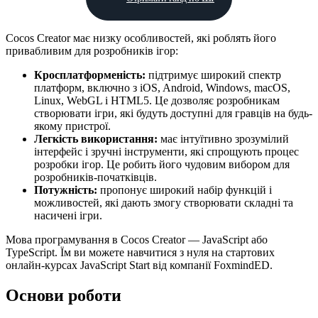
Cocos Creator має низку особливостей, які роблять його
привабливим для розробників ігор:
Кросплатформеність:
підтримує широкий спектр
платформ, включно з iOS, Android, Windows, macOS,
Linux, WebGL і HTML5. Це дозволяє розробникам
створювати ігри, які будуть доступні для гравців на будь-
якому пристрої.
Легкість використання:
має інтуїтивно зрозумілий
інтерфейс і зручні інструменти, які спрощують процес
розробки ігор. Це робить його чудовим вибором для
розробників-початківців.
Потужність:
пропонує широкий набір функцій і
можливостей, які дають змогу створювати складні та
насичені ігри.
Мова програмування в Cocos Creator — JavaScript або
TypeScript. Їм ви можете навчитися з нуля на стартових
онлайн-курсах JavaScript Start від компанії FoxmindED.
Основи роботи