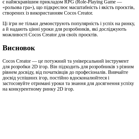
є найяскравішим прикладом RPG (Role-Playing Game —
«рольова гра»), що підкреслює масштабність і якість проєктів,
створених із використанням Cocos Creator.
Ці ігри не тільки демонструють популярність і успіх на ринку,
а й надають цінні уроки для розробників, які досліджують
можливості Cocos Creator для своїх проєктів.
Висновок
Cocos Creator — це потужний та універсальний інструмент
для розробки 2D ігор. Він підходить для розробників з різним
рівнем досвіду, від початківців до професіоналів. Вивчайте
досвід успішних ігор, постійно вдосконалюйтеся і
застосовуйте отримані уроки та знання для досягнення успіху
на конкурентному ринку 2D ігор.