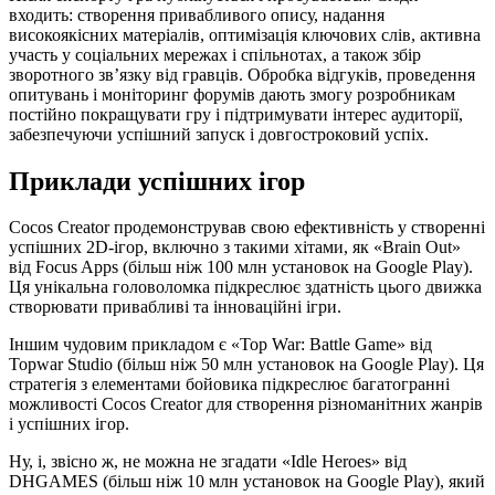
входить: створення привабливого опису, надання
високоякісних матеріалів, оптимізація ключових слів, активна
участь у соціальних мережах і спільнотах, а також збір
зворотного зв’язку від гравців. Обробка відгуків, проведення
опитувань і моніторинг форумів дають змогу розробникам
постійно покращувати гру і підтримувати інтерес аудиторії,
забезпечуючи успішний запуск і довгостроковий успіх.
Приклади успішних ігор
Cocos Creator продемонстрував свою ефективність у створенні
успішних 2D-ігор, включно з такими хітами, як «Brain Out»
від Focus Apps (більш ніж 100 млн установок на Google Play).
Ця унікальна головоломка підкреслює здатність цього движка
створювати привабливі та інноваційні ігри.
Іншим чудовим прикладом є «Top War: Battle Game» від
Topwar Studio (більш ніж 50 млн установок на Google Play). Ця
стратегія з елементами бойовика підкреслює багатогранні
можливості Cocos Creator для створення різноманітних жанрів
і успішних ігор.
Ну, і, звісно ж, не можна не згадати «Idle Heroes» від
DHGAMES (більш ніж 10 млн установок на Google Play), який