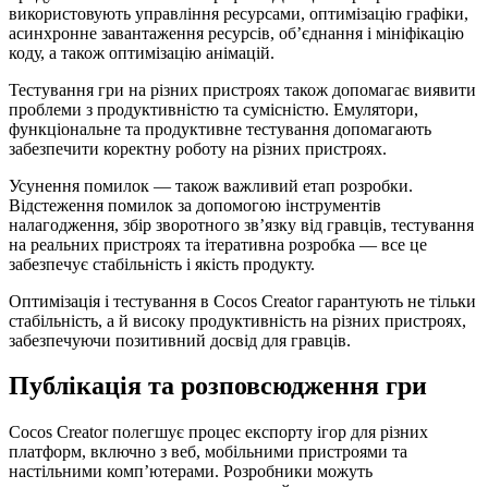
використовують управління ресурсами, оптимізацію графіки,
асинхронне завантаження ресурсів, об’єднання і мініфікацію
коду, а також оптимізацію анімацій.
Тестування гри на різних пристроях також допомагає виявити
проблеми з продуктивністю та сумісністю. Емулятори,
функціональне та продуктивне тестування допомагають
забезпечити коректну роботу на різних пристроях.
Усунення помилок — також важливий етап розробки.
Відстеження помилок за допомогою інструментів
налагодження, збір зворотного зв’язку від гравців, тестування
на реальних пристроях та ітеративна розробка — все це
забезпечує стабільність і якість продукту.
Оптимізація і тестування в Cocos Creator гарантують не тільки
стабільність, а й високу продуктивність на різних пристроях,
забезпечуючи позитивний досвід для гравців.
Публікація та розповсюдження гри
Cocos Creator полегшує процес експорту ігор для різних
платформ, включно з веб, мобільними пристроями та
настільними комп’ютерами. Розробники можуть