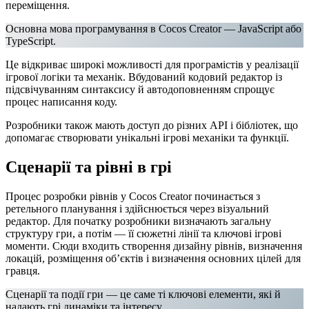
переміщення.
Основна мова програмування в Cocos Creator — JavaScript або
TypeScript.
Це відкриває широкі можливості для програмістів у реалізації
ігрової логіки та механік. Вбудований кодовий редактор із
підсвічуванням синтаксису й автодоповненням спрощує
процес написання коду.
Розробники також мають доступ до різних API і бібліотек, що
допомагає створювати унікальні ігрові механіки та функції.
Сценарії та рівні в грі
Процес розробки рівнів у Cocos Creator починається з
ретельного планування і здійснюється через візуальний
редактор. Для початку розробники визначають загальну
структуру гри, а потім — її сюжетні лінії та ключові ігрові
моменти. Сюди входить створення дизайну рівнів, визначення
локацій, розміщення об’єктів і визначення основних цілей для
гравця.
Сценарії та події гри — це саме ті ключові елементи, які й
надають грі динаміки та інтересу.