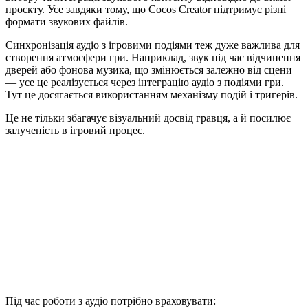
проєкту. Усе завдяки тому, що Cocos Creator підтримує різні
формати звукових файлів.
Синхронізація аудіо з ігровими подіями теж дуже важлива для
створення атмосфери гри. Наприклад, звук під час відчинення
дверей або фонова музика, що змінюється залежно від сцени
— усе це реалізується через інтеграцію аудіо з подіями гри.
Тут це досягається використанням механізму подій і тригерів.
Це не тільки збагачує візуальний досвід гравця, а й посилює
залученість в ігровий процес.
Під час роботи з аудіо потрібно враховувати: