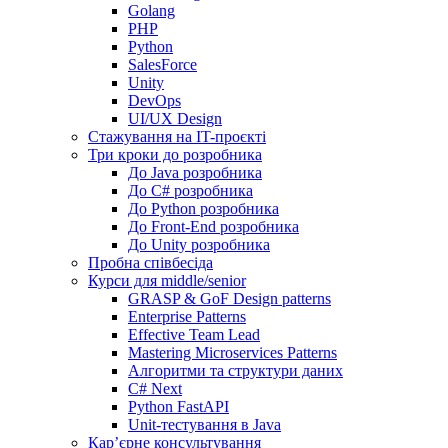
Golang
PHP
Python
SalesForce
Unity
DevOps
UI/UX Design
Стажування на IT-проєкті
Три кроки до розробника
До Java розробника
До C# розробника
До Python розробника
До Front-End розробника
До Unity розробника
Пробна співбесіда
Курси для middle/senior
GRASP & GoF Design patterns
Enterprise Patterns
Effective Team Lead
Mastering Microservices Patterns
Алгоритми та структури даних
C# Next
Python FastAPI
Unit-тестування в Java
Кар’єрне консультування