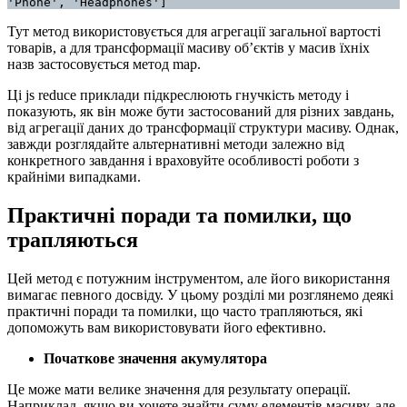
'Phone', 'Headphones']
Тут метод використовується для агрегації загальної вартості
товарів, а для трансформації масиву об’єктів у масив їхніх
назв застосовується метод map.
Ці js reduce приклади підкреслюють гнучкість методу і
показують, як він може бути застосований для різних завдань,
від агрегації даних до трансформації структури масиву. Однак,
завжди розглядайте альтернативні методи залежно від
конкретного завдання і враховуйте особливості роботи з
крайніми випадками.
Практичні поради та помилки, що
трапляються
Цей метод є потужним інструментом, але його використання
вимагає певного досвіду. У цьому розділі ми розглянемо деякі
практичні поради та помилки, що часто трапляються, які
допоможуть вам використовувати його ефективно.
Початкове значення акумулятора
Це може мати велике значення для результату операції.
Наприклад, якщо ви хочете знайти суму елементів масиву, але