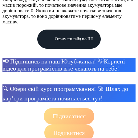
масив порожній, то початкове значення акумулятора має
дорівнювати 0. Якщо ви не вкажете початкове значення
акумулятора, то воно дорівнюватиме першому елементу
масиву.
Отримати гайд по ШІ
📢 Підпишись на наш Ютуб-канал! 💡Корисні
відео для програмістів вже чекають на тебе!
🔍 Обери свій курс програмування! 🚀 Шлях до
кар’єри програміста починається тут!
Підписатися
Подивитися