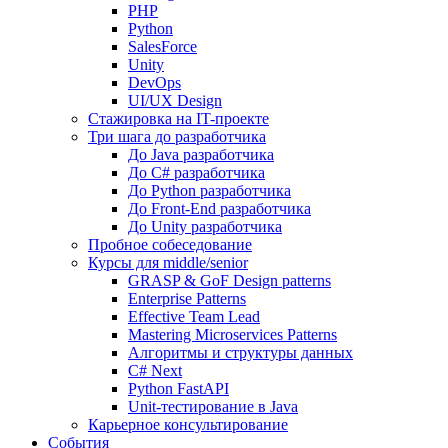
PHP
Python
SalesForce
Unity
DevOps
UI/UX Design
Стажировка на IT-проекте
Три шага до разработчика
До Java разработчика
До C# разработчика
До Python разработчика
До Front-End разработчика
До Unity разработчика
Пробное собеседование
Курсы для middle/senior
GRASP & GoF Design patterns
Enterprise Patterns
Effective Team Lead
Mastering Microservices Patterns
Алгоритмы и структуры данных
C# Next
Python FastAPI
Unit-тестирование в Java
Карьерное консультирование
События