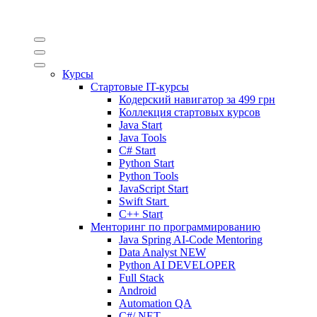
Курсы
Стартовые IT-курсы
Кодерский навигатор за
499 грн
Коллекция стартовых курсов
Java Start
Java Tools
C# Start
Python Start
Python Tools
JavaScript Start
Swift Start
C++ Start
Менторинг по программированию
Java Spring AI-Code Mentoring
Data Analyst
NEW
Python AI DEVELOPER
Full Stack
Android
Automation QA
C#/.NET