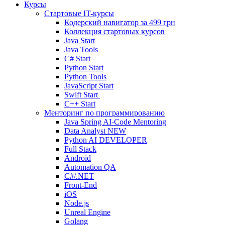
Курсы
Стартовые IT-курсы
Кодерский навигатор за
499 грн
Коллекция стартовых курсов
Java Start
Java Tools
C# Start
Python Start
Python Tools
JavaScript Start
Swift Start
C++ Start
Менторинг по программированию
Java Spring AI-Code Mentoring
Data Analyst
NEW
Python AI DEVELOPER
Full Stack
Android
Automation QA
C#/.NET
Front-End
iOS
Node.js
Unreal Engine
Golang