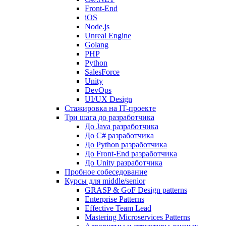
Front-End
iOS
Node.js
Unreal Engine
Golang
PHP
Python
SalesForce
Unity
DevOps
UI/UX Design
Стажировка на IT-проекте
Три шага до разработчика
До Java разработчика
До C# разработчика
До Python разработчика
До Front-End разработчика
До Unity разработчика
Пробное собеседование
Курсы для middle/senior
GRASP & GoF Design patterns
Enterprise Patterns
Effective Team Lead
Mastering Microservices Patterns