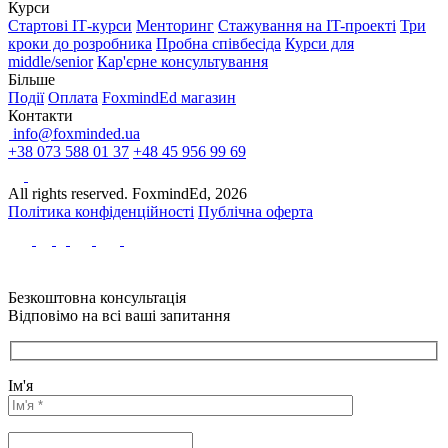
Курси
Стартові IТ-курси
Менторинг
Стажування на IT-проекті
Три
кроки до розробника
Пробна співбесіда
Курси для
middle/senior
Кар'єрне консультування
Більше
Події
Оплата
FoxmindEd магазин
Контакти
info@foxminded.ua
+38 073 588 01 37
+48 45 956 99 69
All rights reserved. FoxmindEd, 2026
Політика конфіденційності
Публічна оферта
Безкоштовна консультація
Відповімо на всі ваші запитання
Ім'я