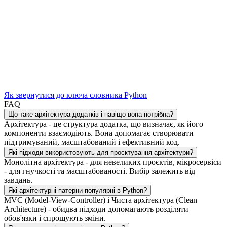
Як звернутися до ключа словника Python
FAQ
Що таке архітектура додатків і навіщо вона потрібна?
Архітектура - це структура додатка, що визначає, як його
компоненти взаємодіють. Вона допомагає створювати
підтримуваний, масштабований і ефективний код.
Які підходи використовують для проєктування архітектури?
Монолітна архітектура - для невеликих проєктів, мікросервіси
- для гнучкості та масштабованості. Вибір залежить від
завдань.
Які архітектурні патерни популярні в Python?
MVC (Model-View-Controller) і Чиста архітектура (Clean
Architecture) - обидва підходи допомагають розділяти
обов'язки і спрощують зміни.