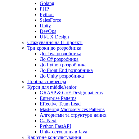
Golang
PHP
Python
SalesForce
Unity
DevOps
UI/UX Design
Стажування на IT-проєкті
Три кроки до розробника
До Java розробника
До C# розробника
До Python розробника
До Front-End розробника
До Unity розробника
Пробна співбесіда
Курси для middle/senior
GRASP & GoF Design patterns
Enterprise Patterns
Effective Team Lead
Mastering Microservices Patterns
Алгоритми та структури даних
C# Next
Python FastAPI
Unit-тестування в Java
Кар’єрне консультування