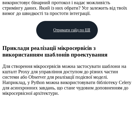
використовує бінарний протокол і надає можливість
стримінгу даних. Який із них обрати? Усе залежить від твоїх
вимог до швидкості та простоти інтеграції.
Отримати гайд по ШІ
Приклади реалізації мікросервісів з
використанням шаблонів проектування
Для створення мікросервісів можна застосувати шаблони на
кшталт Proxy для управління доступом до різних частин
системи або Observer для реалізації подієвої моделі.
Наприклад, у Python можна використовувати бібліотеку Celery
для асинхронних завдань, що стане чудовим доповненням до
мікросервісної архітектури.