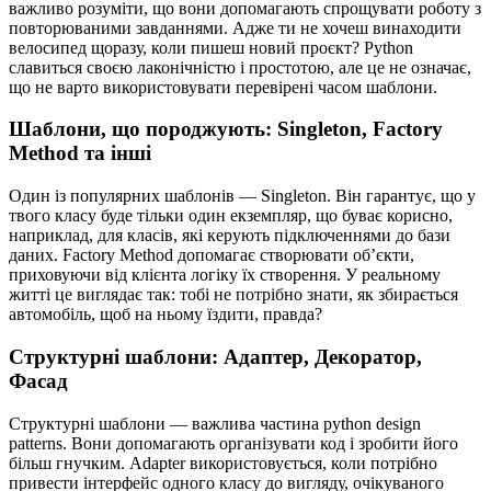
важливо розуміти, що вони допомагають спрощувати роботу з
повторюваними завданнями. Адже ти не хочеш винаходити
велосипед щоразу, коли пишеш новий проєкт? Python
славиться своєю лаконічністю і простотою, але це не означає,
що не варто використовувати перевірені часом шаблони.
Шаблони, що породжують: Singleton, Factory
Method та інші
Один із популярних шаблонів — Singleton. Він гарантує, що у
твого класу буде тільки один екземпляр, що буває корисно,
наприклад, для класів, які керують підключеннями до бази
даних. Factory Method допомагає створювати об’єкти,
приховуючи від клієнта логіку їх створення. У реальному
житті це виглядає так: тобі не потрібно знати, як збирається
автомобіль, щоб на ньому їздити, правда?
Структурні шаблони: Адаптер, Декоратор,
Фасад
Структурні шаблони — важлива частина python design
patterns. Вони допомагають організувати код і зробити його
більш гнучким. Adapter використовується, коли потрібно
привести інтерфейс одного класу до вигляду, очікуваного