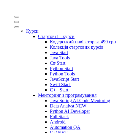
Курси
Стартові IT-курси
Кодерський навігатор за
499 грн
Колекція стартових курсів
Java Start
Java Tools
C# Start
Python Start
Python Tools
JavaScript Start
Swift Start
C++ Start
Менторинг з програмування
Java Spring AI-Code Mentoring
Data Analyst
NEW
Python AI Developer
Full Stack
Android
Automation QA
C#/.NET