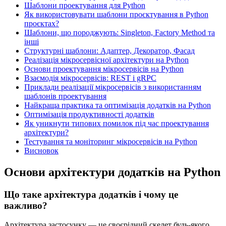
Шаблони проектування для Python
Як використовувати шаблони проєктування в Python
проєктах?
Шаблони, що породжують: Singleton, Factory Method та
інші
Структурні шаблони: Адаптер, Декоратор, Фасад
Реалізація мікросервісної архітектури на Python
Основи проектування мікросервісів на Python
Взаємодія мікросервісів: REST і gRPC
Приклади реалізації мікросервісів з використанням
шаблонів проектування
Найкраща практика та оптимізація додатків на Python
Оптимізація продуктивності додатків
Як уникнути типових помилок під час проектування
архітектури?
Тестування та моніторинг мікросервісів на Python
Висновок
Основи архітектури додатків на Python
Що таке архітектура додатків і чому це
важливо?
Архітектура застосунку — це своєрідний скелет будь-якого