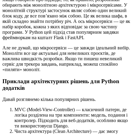
обирають між монолітною архітектурою і мікросервісами. У
монолітній структурі застосунок являє собою один великий
блок коду, де все пов’язано між собою. Це як велика шафа, в
якій складно знайти потрібну річ. А ось мікросервіси — це як
набір коробок, кожна з яких відповідає за свою частину
програми. У Python цей підхід став популярним завдяки
фреймворкам на кшталт Flask і FastAPI.
Але не думай, що мікросервіси — це завжди ідеальний вибір.
Моноліти все ще актуальні для невеликих проєктів, де
важлива швидкість розробки. Якщо ти пишеш невеликий
сервіс для трекера завдань, наприклад, можеш спокійно
«пиляти» моноліт.
Приклади архітектурних рішень для Python
додатків
Давай розглянемо кілька популярних рішень.
MVC (Model-View-Controller) — класичний патерн, де
логіка розділена на три компоненти: модель, подання і
контролер. Підходить для веб-додатків, особливо якщо
ти використовуєш Django.
Чиста архітектура (Clean Architecture) — дає змогу