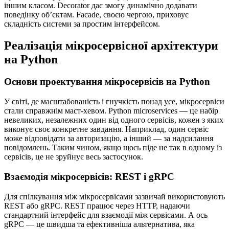
іншим класом. Decorator дає змогу динамічно додавати
поведінку об’єктам. Facade, своєю чергою, приховує
складність системи за простим інтерфейсом.
Реалізація мікросервісної архітектури
на Python
Основи проектування мікросервісів на Python
У світі, де масштабованість і гнучкість понад усе, мікросервіси
стали справжнім маст-хевом. Python microservices — це набір
невеликих, незалежних один від одного сервісів, кожен з яких
виконує своє конкретне завдання. Наприклад, один сервіс
може відповідати за авторизацію, а інший — за надсилання
повідомлень. Таким чином, якщо щось піде не так в одному із
сервісів, це не зруйнує весь застосунок.
Взаємодія мікросервісів: REST і gRPC
Для спілкування між мікросервісами зазвичай використовують
REST або gRPC. REST працює через HTTP, надаючи
стандартний інтерфейс для взаємодії між сервісами. А ось
gRPC — це швидша та ефективніша альтернатива, яка