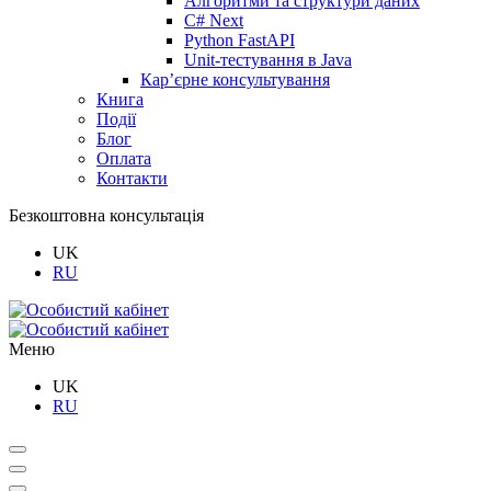
Алгоритми та структури даних
C# Next
Python FastAPI
Unit-тестування в Java
Кар’єрне консультування
Книга
Події
Блог
Оплата
Контакти
Безкоштовна консультація
UK
RU
Меню
UK
RU