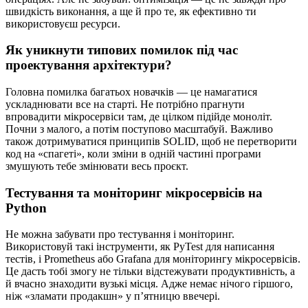
швидкість виконання, а ще й про те, як ефективно ти
використовуєш ресурси.
Як уникнути типових помилок під час
проектування архітектури?
Головна помилка багатьох новачків — це намагатися
ускладнювати все на старті. Не потрібно прагнути
впровадити мікросервіси там, де цілком підійде моноліт.
Почни з малого, а потім поступово масштабуй. Важливо
також дотримуватися принципів SOLID, щоб не перетворити
код на «спагеті», коли зміни в одній частині програми
змушують тебе змінювати весь проєкт.
Тестування та моніторинг мікросервісів на
Python
Не можна забувати про тестування і моніторинг.
Використовуй такі інструменти, як PyTest для написання
тестів, і Prometheus або Grafana для моніторингу мікросервісів.
Це дасть тобі змогу не тільки відстежувати продуктивність, а
й вчасно знаходити вузькі місця. Адже немає нічого гіршого,
ніж «зламати продакшн» у п’ятницю ввечері.