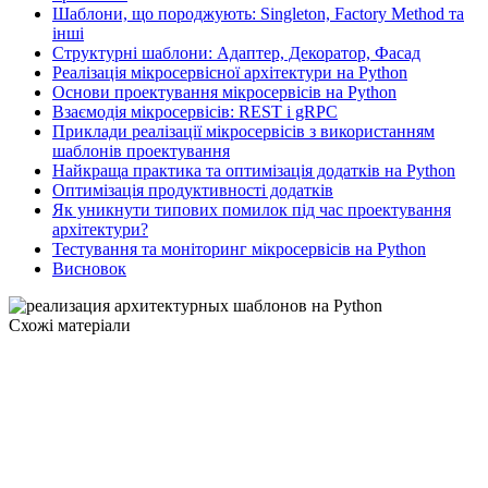
Шаблони, що породжують: Singleton, Factory Method та
інші
Структурні шаблони: Адаптер, Декоратор, Фасад
Реалізація мікросервісної архітектури на Python
Основи проектування мікросервісів на Python
Взаємодія мікросервісів: REST і gRPC
Приклади реалізації мікросервісів з використанням
шаблонів проектування
Найкраща практика та оптимізація додатків на Python
Оптимізація продуктивності додатків
Як уникнути типових помилок під час проектування
архітектури?
Тестування та моніторинг мікросервісів на Python
Висновок
Схожі матеріали