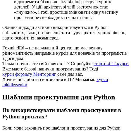
відокремити бізнес-логіку від інфраструктурних
деталей. У цій архітектурі твій застосунок стає
«гнучким», і тобі простіше змінювати одну частину
програми без необхідності чіпати інші.
Обидва підходи активно використовуються в Python-
спільнотах, і якщо ти хочеш стати гуру архітектурних рішень,
варто освоїти їх насамперед.
FoxmindEd
– це навчальний центр, що має велику
різноманітність напрямків курсів для новачків та програмістів
з досвідом!
Тільки починаєте свій шлях в ІТ?
Спробуйте
стартові ІТ-курси
Вже маєте базові навички програмування?
Тоді
курси формату Менторинг
саме для вас.
Хочете поглибити свої знання в ІТ?
Ми маємо
курси
middle/senior
Шаблони проектування для Python
Як використовувати шаблони проєктування в
Python проєктах?
Коли мова заходить про шаблони проектування для Python,