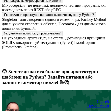
Як працюють мікросервіси на Python?
Мікросервіси - це невеликі, незалежні частини програми, які
взаємодіють через REST або gRPC.
Які шаблони проєктування часто використовують у Python?
Singleton - для створення єдиного екземпляра, Factory Method -
для гнучкого створення об'єктів, Decorator - для динамічного
додавання функцій.
Як уникнути помилок у проєктуванні?
Не ускладнюй архітектуру на старті. Дотримуйся принципів
SOLID, використовуй тестування (PyTest) і моніторинг
(Prometheus, Grafana).
🧐 Хочете дізнатися більше про архітектурні
шаблони на Python? Задайте питання або
залиште коментар нижче! 📝🤔
Сергей
Немчинский