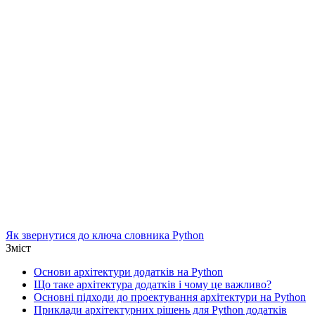
Як звернутися до ключа словника Python
Зміст
Основи архітектури додатків на Python
Що таке архітектура додатків і чому це важливо?
Основні підходи до проектування архітектури на Python
Приклади архітектурних рішень для Python додатків