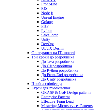
Front-End
iOS
Node.js
Unreal Engine
Golang
PHP
Python
SalesForce
Unity
DevOps
UI/UX Design
Стажування на IT-проєкті
Три кроки до розробника
До Java розробника
До C# розробника
До Python розробника
До Front-End розробника
До Unity розробника
Пробна співбесіда
Курси для middle/senior
GRASP & GoF Design patterns
Enterprise Patterns
Effective Team Lead
Mastering Microservices Patterns