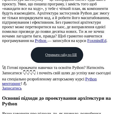
проєкту. Уяви, що пишеш програму, і замість того щоб
«накидати все на ходу», у тебе є чіткий план, як компоненти
будуть взаємодіяти. Архітектура застосунків Python дає змогу
не тільки впорядкувати код, а й робити його масштабованим,
підтримуваним і ефективним. Без грамотної архітектури
проект може перетворитися на хаос, де виправлення однієї
помилки призведе до появи десятка нових. Ти ж не хочеш
ночами лагодити баги, правда? Щоб грамотно навчитися
програмування на
Python
— записуйся на курси
FoxmindEd
.
Отримати гайд по ШІ
🚀 Готові прокачати навички та освоїти Python? Натисніть
Записатися 👇👇👇👇 і почніть свій шлях до успіху вже сьогодні
на спеціально розробленому авторському курсі
Python
менторинг
! 💪
Записатись
Основні підходи до проектування архітектури на
Python
Якщо говорити про підходи, то, як правило, розробники