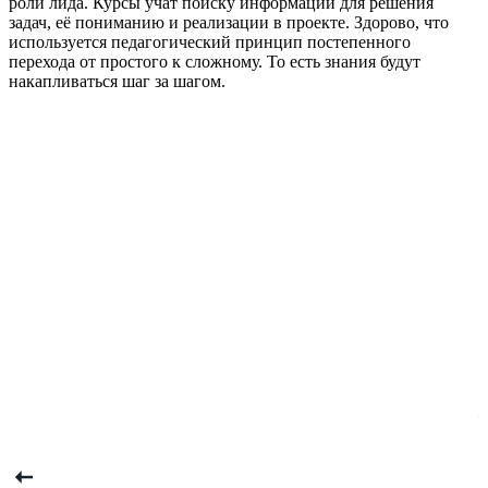
роли лида. Курсы учат поиску информации для решения
у
задач, её пониманию и реализации в проекте. Здорово, что
я
используется педагогический принцип постепенного
О
перехода от простого к сложному. То есть знания будут
м
накапливаться шаг за шагом.
п
м
т
у
р
ч
а
п
з
э
а
т
О
т
т
в
с
—
н