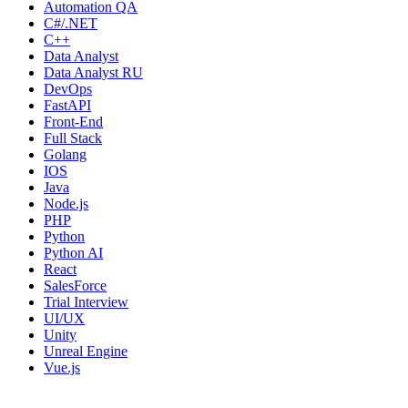
Automation QA
C#/.NET
C++
Data Analyst
Data Analyst RU
DevOps
FastAPI
Front-End
Full Stack
Golang
IOS
Java
Node.js
PHP
Python
Python AI
React
SalesForce
Trial Interview
UI/UX
Unity
Unreal Engine
Vue.js