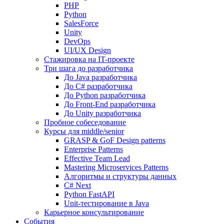
PHP
Python
SalesForce
Unity
DevOps
UI/UX Design
Стажировка на IT-проекте
Три шага до разработчика
До Java разработчика
До C# разработчика
До Python разработчика
До Front-End разработчика
До Unity разработчика
Пробное собеседование
Курсы для middle/senior
GRASP & GoF Design patterns
Enterprise Patterns
Effective Team Lead
Mastering Microservices Patterns
Алгоритмы и структуры данных
C# Next
Python FastAPI
Unit-тестирование в Java
Карьерное консультирование
События