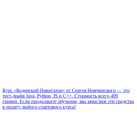
Курс «Кодерский Навигатор» от Сергея Немчинского — это
тест-драйв Java, Python, JS и C++. Стоимость всего 499
гривен. Если продолжите обучение, мы зачислим эти средства
в оплату любого стартового курса!