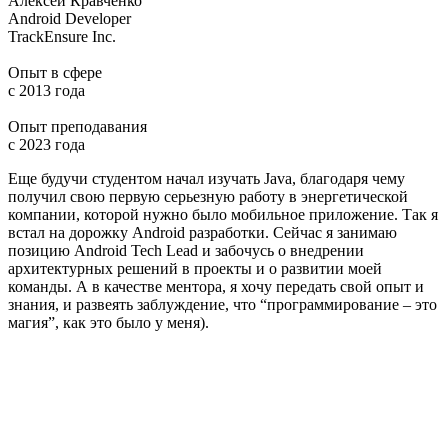
Алексей Кравченко
Android Developer
TrackEnsure Inc.
Опыт в сфере
с 2013 года
Опыт преподавания
с 2023 года
S
Еще будучи студентом начал изучать Java, благодаря чему
M
получил свою первую серьезную работу в энергетической
компании, которой нужно было мобильное приложение. Так я
О
встал на дорожку Android разработки. Сейчас я занимаю
с
позицию Android Tech Lead и забочусь о внедрении
архитектурных решений в проекты и о развитии моей
команды. А в качестве ментора, я хочу передать свой опыт и
с
знания, и развеять заблуждение, что “программирование – это
магия”, как это было у меня).
Р
р
Н
р
С
м