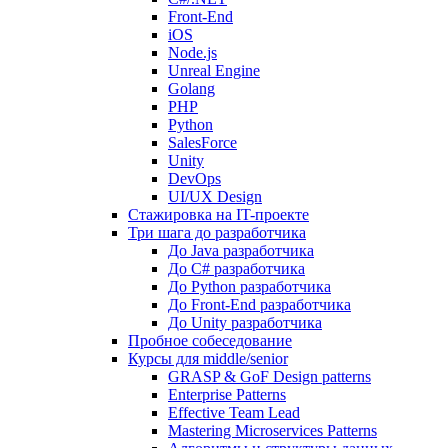
Front-End
iOS
Node.js
Unreal Engine
Golang
PHP
Python
SalesForce
Unity
DevOps
UI/UX Design
Стажировка на IT-проекте
Три шага до разработчика
До Java разработчика
До C# разработчика
До Python разработчика
До Front-End разработчика
До Unity разработчика
Пробное собеседование
Курсы для middle/senior
GRASP & GoF Design patterns
Enterprise Patterns
Effective Team Lead
Mastering Microservices Patterns