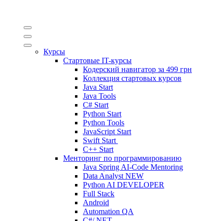
Курсы
Стартовые IT-курсы
Кодерский навигатор за
499 грн
Коллекция стартовых курсов
Java Start
Java Tools
C# Start
Python Start
Python Tools
JavaScript Start
Swift Start
C++ Start
Менторинг по программированию
Java Spring AI-Code Mentoring
Data Analyst
NEW
Python AI DEVELOPER
Full Stack
Android
Automation QA
C#/.NET