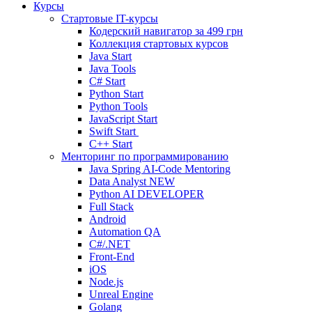
Курсы
Стартовые IT-курсы
Кодерский навигатор за
499 грн
Коллекция стартовых курсов
Java Start
Java Tools
C# Start
Python Start
Python Tools
JavaScript Start
Swift Start
C++ Start
Менторинг по программированию
Java Spring AI-Code Mentoring
Data Analyst
NEW
Python AI DEVELOPER
Full Stack
Android
Automation QA
C#/.NET
Front-End
iOS
Node.js
Unreal Engine
Golang