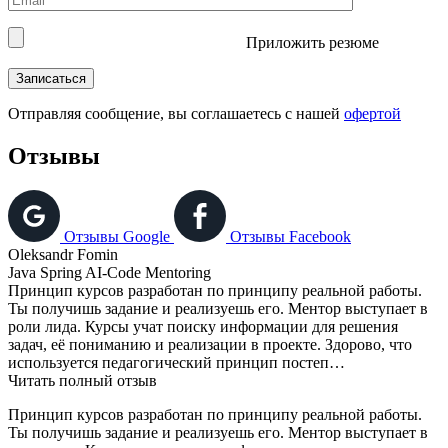
Приложить резюме
Отправляя сообщениe, вы соглашаетесь с нашей
офертой
Отзывы
Отзывы Google
Отзывы Facebook
Oleksandr Fomin
Java Spring AI-Code Mentoring
J
Принцип курсов разработан по принципу реальной работы.
И
Ты получишь задание и реализуешь его. Ментор выступает в
т
роли лида. Курсы учат поиску информации для решения
у
задач, её пониманию и реализации в проекте. Здорово, что
я
используется педагогический принцип постеп…
О
Читать полный отзыв
Ч
Принцип курсов разработан по принципу реальной работы.
И
Ты получишь задание и реализуешь его. Ментор выступает в
т