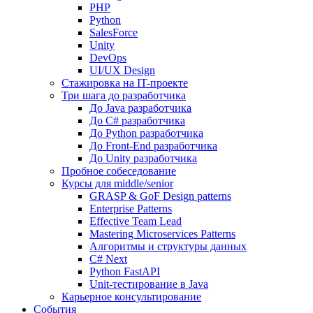
PHP
Python
SalesForce
Unity
DevOps
UI/UX Design
Стажировка на IT-проекте
Три шага до разработчика
До Java разработчика
До C# разработчика
До Python разработчика
До Front-End разработчика
До Unity разработчика
Пробное собеседование
Курсы для middle/senior
GRASP & GoF Design patterns
Enterprise Patterns
Effective Team Lead
Mastering Microservices Patterns
Алгоритмы и структуры данных
C# Next
Python FastAPI
Unit-тестирование в Java
Карьерное консультирование
События