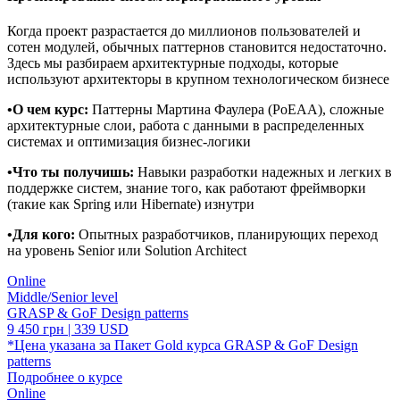
Когда проект разрастается до миллионов пользователей и
сотен модулей, обычных паттернов становится недостаточно.
Здесь мы разбираем архитектурные подходы, которые
используют архитекторы в крупном технологическом бизнесе
•О чем курс:
Паттерны Мартина Фаулера (PoEAA), сложные
архитектурные слои, работа с данными в распределенных
системах и оптимизация бизнес-логики
•Что ты получишь:
Навыки разработки надежных и легких в
поддержке систем, знание того, как работают фреймворки
(такие как Spring или Hibernate) изнутри
•Для кого:
Опытных разработчиков, планирующих переход
на уровень Senior или Solution Architect
Online
Middle/Senior level
GRASP & GoF Design patterns
9 450 грн | 339 USD
*Цена указана за Пакет Gold курса GRASP & GoF Design
patterns
Подробнее о курсе
Online