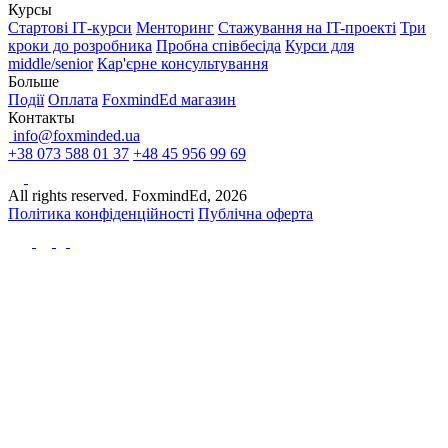
Курсы
Стартові IТ-курси
Менторинг
Стажування на IT-проекті
Три
кроки до розробника
Пробна співбесіда
Курси для
middle/senior
Кар'єрне консультування
Больше
Події
Оплата
FoxmindEd магазин
Контакты
info@foxminded.ua
+38 073 588 01 37
+48 45 956 99 69
All rights reserved. FoxmindEd, 2026
Політика конфіденційності
Публічна оферта