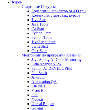
Курсы
Стартовые IT-курсы
Кодерский навигатор за
499 грн
Коллекция стартовых курсов
Java Start
Java Tools
C# Start
Python Start
Python Tools
JavaScript Start
Swift Start
C++ Start
Менторинг по программированию
Java Spring AI-Code Mentoring
Data Analyst
NEW
Python AI DEVELOPER
Full Stack
Android
Automation QA
C#/.NET
Front-End
iOS
Node.js
Unreal Engine
Golang