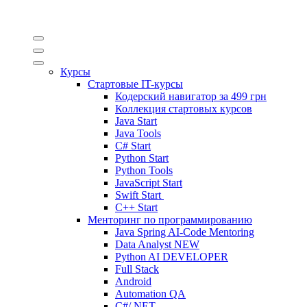
Курсы
Стартовые IT-курсы
Кодерский навигатор за
499 грн
Коллекция стартовых курсов
Java Start
Java Tools
C# Start
Python Start
Python Tools
JavaScript Start
Swift Start
C++ Start
Менторинг по программированию
Java Spring AI-Code Mentoring
Data Analyst
NEW
Python AI DEVELOPER
Full Stack
Android
Automation QA
C#/.NET