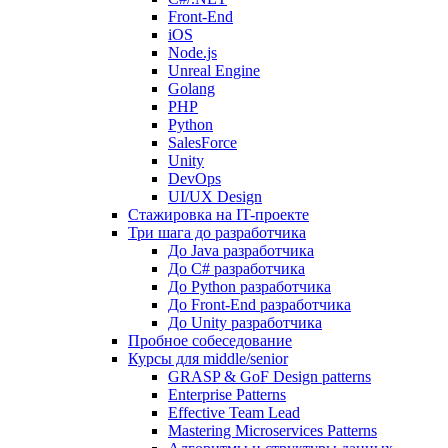
Front-End
iOS
Node.js
Unreal Engine
Golang
PHP
Python
SalesForce
Unity
DevOps
UI/UX Design
Стажировка на IT-проекте
Три шага до разработчика
До Java разработчика
До C# разработчика
До Python разработчика
До Front-End разработчика
До Unity разработчика
Пробное собеседование
Курсы для middle/senior
GRASP & GoF Design patterns
Enterprise Patterns
Effective Team Lead
Mastering Microservices Patterns