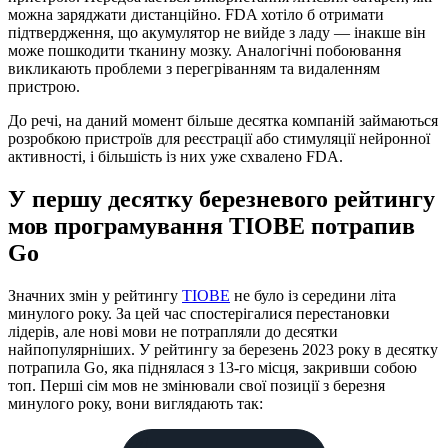
можна заряджати дистанційно. FDA хотіло б отримати
підтвердження, що акумулятор не вийде з ладу — інакше він
може пошкодити тканину мозку. Аналогічні побоювання
викликають проблеми з перегріванням та видаленням
пристрою.
До речі, на даний момент більше десятка компаній займаються
розробкою пристроїв для реєстрації або стимуляції нейронної
активності, і більшість із них уже схвалено FDA.
У першу десятку березневого рейтингу
мов програмування TIOBE потрапив
Go
Значних змін у рейтингу
TIOBE
не було із середини літа
минулого року. За цей час спостерігалися перестановки
лідерів, але нові мови не потрапляли до десятки
найпопулярніших. У рейтингу за березень 2023 року в десятку
потрапила Go, яка піднялася з 13-го місця, закривши собою
топ. Перші сім мов не змінювали свої позиції з березня
минулого року, вони виглядають так: