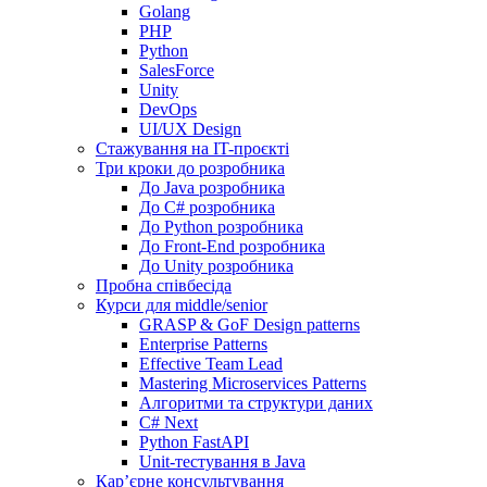
Golang
PHP
Python
SalesForce
Unity
DevOps
UI/UX Design
Стажування на IT-проєкті
Три кроки до розробника
До Java розробника
До C# розробника
До Python розробника
До Front-End розробника
До Unity розробника
Пробна співбесіда
Курси для middle/senior
GRASP & GoF Design patterns
Enterprise Patterns
Effective Team Lead
Mastering Microservices Patterns
Алгоритми та структури даних
C# Next
Python FastAPI
Unit-тестування в Java
Кар’єрне консультування