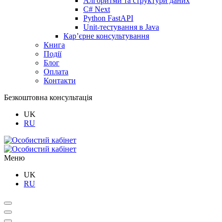
Алгоритми та структури даних
C# Next
Python FastAPI
Unit-тестування в Java
Кар’єрне консультування
Книга
Події
Блог
Оплата
Контакти
Безкоштовна консультація
UK
RU
Меню
UK
RU