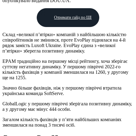
опублікувало видання DOU.UA.
Отримати гайд по ШІ
Склад «великої п’ятірки» компаній з найбільшою кількістю
співробітників не змінився, проте EvoPlay піднялася на 4-й
рядок замість Luxoft Ukraine. EvoPlay єдина з «великої
п’ятірки» зберегла позитивну динаміку.
EPAM традиційно на першому місці рейтингу, хоча зберігає
суттєву негативну динаміку. У першому півріччі 2022-го
кількість фахівців у компанії зменшилася на 1260, у другому
ще на 1255.
Значно більше фахівців, ніж у першому півріччі втратила
українська команда SoftServe.
GlobalLogic у першому півріччі зберігала позитивну динаміку,
а у другому має мінус 444 особи.
Загалом кількість фахівців у п’яти найбільших компаніях
зменшилася на понад 3 тисячі осіб.