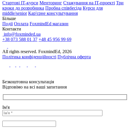
Стартові IТ-курси
Менторинг
Стажування на IT-проекті
Три
кроки до розробника
Пробна співбесіда
Курси для
middle/senior
Кар'єрне консультування
Більше
Події
Оплата
FoxmindEd магазин
Контакти
info@foxminded.ua
+38 073 588 01 37
+48 45 956 99 69
All rights reserved. FoxmindEd, 2026
Політика конфіденційності
Публічна оферта
Безкоштовна консультація
Відповімо на всі ваші запитання
Ім'я