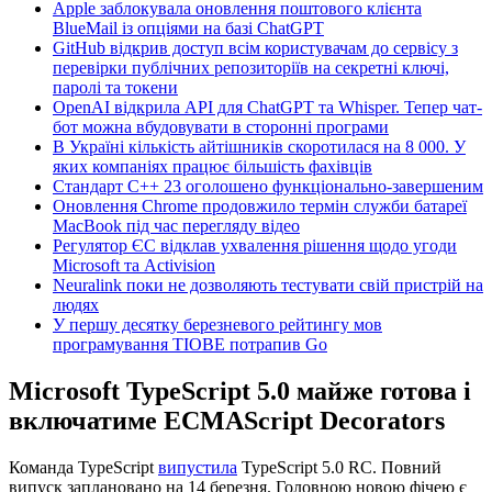
Apple заблокувала оновлення поштового клієнта
BlueMail із опціями на базі ChatGPT
GitHub відкрив доступ всім користувачам до сервісу з
перевірки публічних репозиторіїв на секретні ключі,
паролі та токени
OpenAI відкрила API для ChatGPT та Whisper. Тепер чат-
бот можна вбудовувати в сторонні програми
В Україні кількість айтішників скоротилася на 8 000. У
яких компаніях працює більшість фахівців
Стандарт C++ 23 оголошено функціонально-завершеним
Оновлення Chrome продовжило термін служби батареї
MacBook під час перегляду відео
Регулятор ЄС відклав ухвалення рішення щодо угоди
Microsoft та Activision
Neuralink поки не дозволяють тестувати свій пристрій на
людях
У першу десятку березневого рейтингу мов
програмування TIOBE потрапив Go
Microsoft TypeScript 5.0 майже готова і
включатиме ECMAScript Decorators
Команда TypeScript
випустила
TypeScript 5.0 RC. Повний
випуск заплановано на 14 березня. Головною новою фічею є