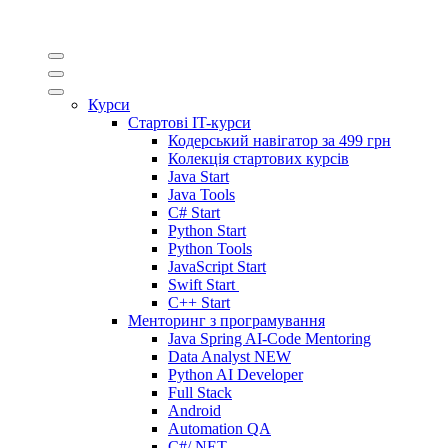
Курси
Стартові IT-курси
Кодерський навігатор за
499 грн
Колекція стартових курсів
Java Start
Java Tools
C# Start
Python Start
Python Tools
JavaScript Start
Swift Start
C++ Start
Менторинг з програмування
Java Spring AI-Code Mentoring
Data Analyst
NEW
Python AI Developer
Full Stack
Android
Automation QA
C#/.NET