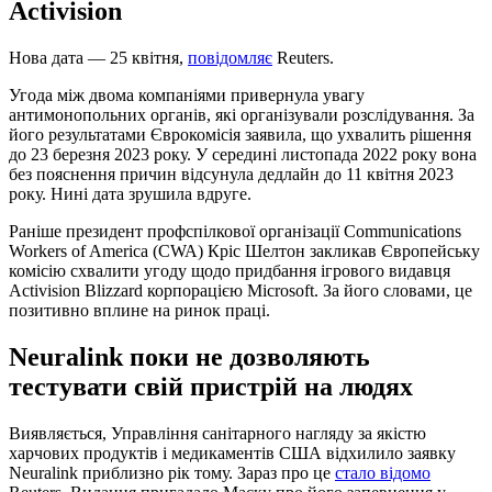
Activision
Нова дата — 25 квітня,
повідомляє
Reuters.
Угода між двома компаніями привернула увагу
антимонопольних органів, які організували розслідування. За
його результатами Єврокомісія заявила, що ухвалить рішення
до 23 березня 2023 року. У середині листопада 2022 року вона
без пояснення причин відсунула дедлайн до 11 квітня 2023
року. Нині дата зрушила вдруге.
Раніше президент профспілкової організації Communications
Workers of America (CWA) Кріс Шелтон закликав Європейську
комісію схвалити угоду щодо придбання ігрового видавця
Activision Blizzard корпорацією Microsoft. За його словами, це
позитивно вплине на ринок праці.
Neuralink поки не дозволяють
тестувати свій пристрій на людях
Виявляється, Управління санітарного нагляду за якістю
харчових продуктів і медикаментів США відхилило заявку
Neuralink приблизно рік тому. Зараз про це
стало відомо