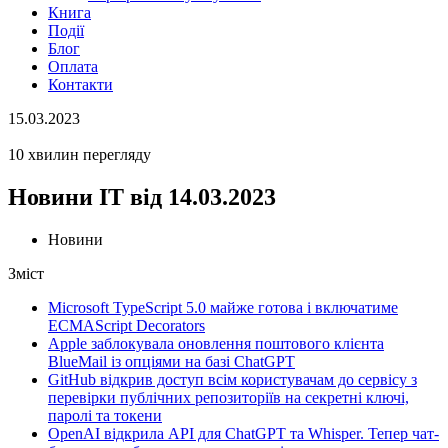
Книга
Події
Блог
Оплата
Контакти
15.03.2023
10 хвилин перегляду
Новини ІТ від 14.03.2023
Новини
Зміст
Microsoft TypeScript 5.0 майже готова і включатиме
ECMAScript Decorators
Apple заблокувала оновлення поштового клієнта
BlueMail із опціями на базі ChatGPT
GitHub відкрив доступ всім користувачам до сервісу з
перевірки публічних репозиторіїв на секретні ключі,
паролі та токени
OpenAI відкрила API для ChatGPT та Whisper. Тепер чат-