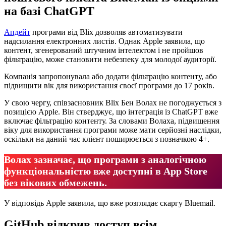
на базі ChatGPT
Апдейт
програми від Blix дозволяв автоматизувати
надсилання електронних листів. Однак Apple заявила, що
контент, згенерований штучним інтелектом і не пройшов
фільтрацію, може становити небезпеку для молодої аудиторії.
Компанія запропонувала або додати фільтрацію контенту, або
підвищити вік для використання своєї програми до 17 років.
У свою чергу, співзасновник Blix Бен Волах не погоджується з
позицією Apple. Він стверджує, що інтеграція із ChatGPT вже
включає фільтрацію контенту. За словами Волаха, підвищення
віку для використання програми може мати серйозні наслідки,
оскільки на даний час клієнт поширюється з позначкою 4+.
Волах зазначає, що програми з аналогічною
функціональністю вже доступні в App Store
без вікових обмежень.
У відповідь Apple заявила, що вже розглядає скаргу Bluemail.
GitHub відкрив доступ всім