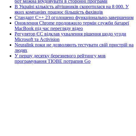
бот можна вбудовувати в сторонні програми
В Україні кількість айтішників скоротилася на 8 000. У
яких компаніях працює більшість фахівців
Стандарт C++ 23 оголошено функціонально-завершеним
Оновлення Chrome продовжило термін служби батареї
MacBook під час перегляду відео
Регулятор ЄС відклав ухвалення рішення щодо угоди
Microsoft та Activision
Neuralink поки не дозволяють тестувати свій пристрій на
людях
У першу десятку березневого рейтингу мов
програмування TIOBE потрапив Go