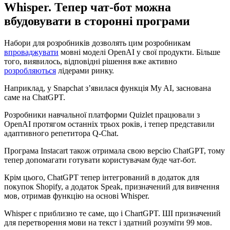
Whisper. Тепер чат-бот можна
вбудовувати в сторонні програми
Набори для розробників дозволять цим розробникам
впроваджувати
мовні моделі OpenAI у свої продукти. Більше
того, виявилось, відповідні рішення вже активно
розробляються
лідерами ринку.
Наприклад, у Snapchat з’явилася функція My AI, заснована
саме на ChatGPT.
Розробники навчальної платформи Quizlet працювали з
OpenAI протягом останніх трьох років, і тепер представили
адаптивного репетитора Q-Chat.
Програма Instacart також отримала свою версію ChatGPT, тому
тепер допомагати готувати користувачам буде чат-бот.
Крім цього, ChatGPT тепер інтегрований в додаток для
покупок Shopify, а додаток Speak, призначений для вивчення
мов, отримав функцію на основі Whisper.
Whisper є приблизно те саме, що і ChartGPT. ШІ призначений
для перетворення мови на текст і здатний розуміти 99 мов.