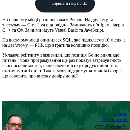
Отримати гайд по ШІ
На першому місці розташувалася Python. На другому та
третьому — С та Java відповідно. Замикають п’ятірку лідерів
C++ та С#. За ними йдуть Visual Basic та JavaScript.
На восьмому місці опинилася SQL, яка піднялася з 10 місця, а
на дев’ятому — PHP, що втратила колишню позицію.
Укладачі рейтингу відзначили, що позиція Go не викликає
питань і мова програмування ще раз показує затребуваність
своїх особливостей, включаючи високу продуктивність та
статичну типізацію. Також мову підтримує компанія Google,
що говорить про високу довіру до неї.
Сергей
Немчинский
CEO FoxmindEd