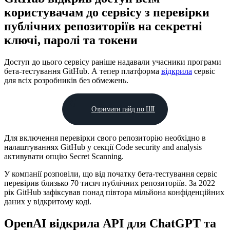
користувачам до сервісу з перевірки
публічних репозиторіїв на секретні
ключі, паролі та токени
Доступ до цього сервісу раніше надавали учасники програми
бета-тестування GitHub. А тепер платформа
відкрила
сервіс
для всіх розробників без обмежень.
Отримати гайд по ШІ
Для включення перевірки свого репозиторію необхідно в
налаштуваннях GitHub у секції Code security and analysis
активувати опцію Secret Scanning.
У компанії розповіли, що від початку бета-тестування сервіс
перевірив близько 70 тисяч публічних репозиторіїв. За 2022
рік GitHub зафіксував понад півтора мільйона конфіденційних
даних у відкритому коді.
OpenAI відкрила API для ChatGPT та