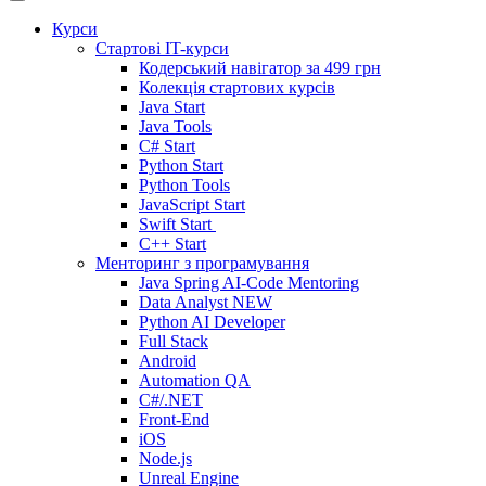
Курси
Стартові IT-курси
Кодерський навігатор за
499 грн
Колекція стартових курсів
Java Start
Java Tools
C# Start
Python Start
Python Tools
JavaScript Start
Swift Start
C++ Start
Менторинг з програмування
Java Spring AI-Code Mentoring
Data Analyst
NEW
Python AI Developer
Full Stack
Android
Automation QA
C#/.NET
Front-End
iOS
Node.js
Unreal Engine