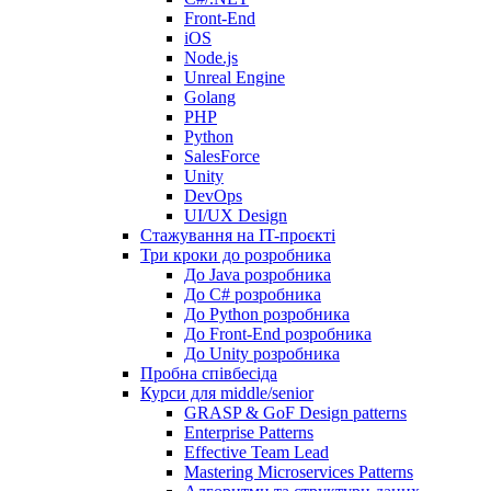
Front-End
iOS
Node.js
Unreal Engine
Golang
PHP
Python
SalesForce
Unity
DevOps
UI/UX Design
Стажування на IT-проєкті
Три кроки до розробника
До Java розробника
До C# розробника
До Python розробника
До Front-End розробника
До Unity розробника
Пробна співбесіда
Курси для middle/senior
GRASP & GoF Design patterns
Enterprise Patterns
Effective Team Lead
Mastering Microservices Patterns