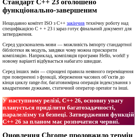
Стандарт C++ 23 оголошено
функціонально-завершеним
Нещодавно комітет ISO з C++
закінчив
технічну роботу над
специфікацією C + + 23 і зараз готує фінальний документ для
затвердження.
Серед удосконалень мови — можливість імпорту стандартної
бібліотеки як модуль, завдяки чому можна прискорити
компіляцію. Наприклад, компіляція програми Hello, world! у
новому варіанті відбувається набагато швидше.
Серед інших змін — спрощені правила неявного переміщення
при поверненні з функції, збереження часових об’єктів до
кінця циклу range-for, багатовимірна операція індексування з
квадратними дужками, статичний оператор operator та інші.
У наступному релізі, C++ 26, основну увагу
планується приділити багатозадачності,
паралелізму та безпеці. Затвердження функцій
C++ 26 за планом має розпочатися червні.
Оновлення Chrome продовжило термін