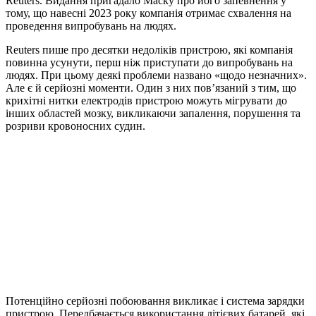
Reuters. Видання пригадало Маску про його запевнення у
тому, що навесні 2023 року компанія отримає схвалення на
проведення випробувань на людях.
Reuters пише про десятки недоліків пристрою, які компанія
повинна усунути, перш ніж приступати до випробувань на
людях. При цьому деякі проблеми названо «щодо незначних».
Але є й серйозні моменти. Один з них пов’язаний з тим, що
крихітні нитки електродів пристрою можуть мігрувати до
інших областей мозку, викликаючи запалення, порушення та
розриви кровоносних судин.
Потенційно серйозні побоювання викликає і система зарядки
пристрою. Передбачається використання літієвих батарей, які