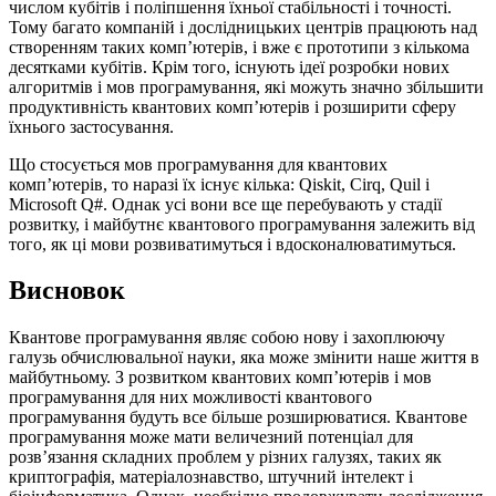
числом кубітів і поліпшення їхньої стабільності і точності.
Тому багато компаній і дослідницьких центрів працюють над
створенням таких комп’ютерів, і вже є прототипи з кількома
десятками кубітів. Крім того, існують ідеї розробки нових
алгоритмів і мов програмування, які можуть значно збільшити
продуктивність квантових комп’ютерів і розширити сферу
їхнього застосування.
Що стосується мов програмування для квантових
комп’ютерів, то наразі їх існує кілька: Qiskit, Cirq, Quil і
Microsoft Q#. Однак усі вони все ще перебувають у стадії
розвитку, і майбутнє квантового програмування залежить від
того, як ці мови розвиватимуться і вдосконалюватимуться.
Висновок
Квантове програмування являє собою нову і захоплюючу
галузь обчислювальної науки, яка може змінити наше життя в
майбутньому. З розвитком квантових комп’ютерів і мов
програмування для них можливості квантового
програмування будуть все більше розширюватися. Квантове
програмування може мати величезний потенціал для
розв’язання складних проблем у різних галузях, таких як
криптографія, матеріалознавство, штучний інтелект і