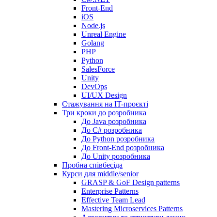
Front-End
iOS
Node.js
Unreal Engine
Golang
PHP
Python
SalesForce
Unity
DevOps
UI/UX Design
Стажування на IT-проєкті
Три кроки до розробника
До Java розробника
До C# розробника
До Python розробника
До Front-End розробника
До Unity розробника
Пробна співбесіда
Курси для middle/senior
GRASP & GoF Design patterns
Enterprise Patterns
Effective Team Lead
Mastering Microservices Patterns