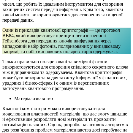
чисел, що робить їх ідеальним інструментом для створення
захищених систем передачі інформації. Крім того, квантові
ключі можуть використовуватися для створення захищеної
передачі даних.
Один із прикладів квантової криптографії — це протокол
BB84, який використовує принцип невизначеності
Гейзенберга для передання ключів шифрування через
випадковий набір фотонів, поляризованих у випадковому
напрямі, та набір випадкових поляризаторів одержувача.
Тільки правильно поляризовані та виміряні фотони
використовуються для створення спільного секретного ключа
між відправником та одержувачем. Квантова криптографія
може бути використана для захисту інформації у фінансових,
урядових і бізнес-сферах і є одним із перспективних
застосувань квантового програмування.
Матеріалознавство
Квантові комп’ютери можна використовувати для
моделювання властивостей матеріалів, що дає змогу швидше
й ефективніше розробляти нові матеріали та проводити
оптимізацію наявних. Однак, розробка квантових алгоритмів
для розв’язання проблем матеріалознавства досі перебуває на