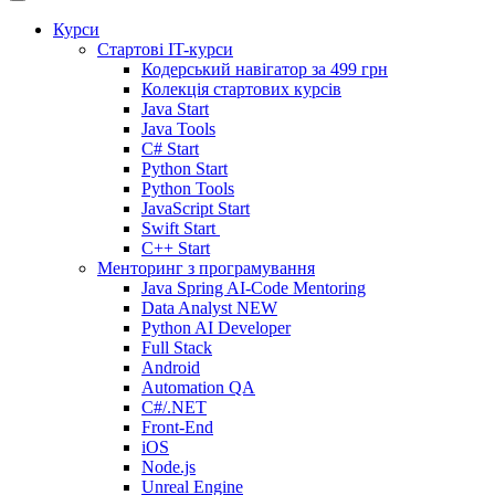
Курси
Стартові IT-курси
Кодерський навігатор за
499 грн
Колекція стартових курсів
Java Start
Java Tools
C# Start
Python Start
Python Tools
JavaScript Start
Swift Start
C++ Start
Менторинг з програмування
Java Spring AI-Code Mentoring
Data Analyst
NEW
Python AI Developer
Full Stack
Android
Automation QA
C#/.NET
Front-End
iOS
Node.js
Unreal Engine