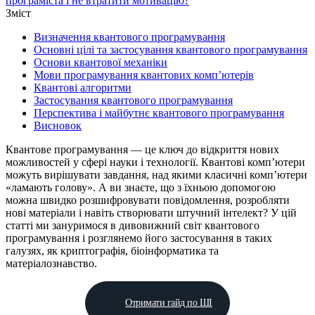
програміста і не втратити мотивацію?
Зміст
Визначення квантового програмування
Основні цілі та застосування квантового програмування
Основи квантової механіки
Мови програмування квантових комп’ютерів
Квантові алгоритми
Застосування квантового програмування
Перспектива і майбутнє квантового програмування
Висновок
Квантове програмування — це ключ до відкриття нових
можливостей у сфері науки і технології. Квантові комп’ютери
можуть вирішувати завдання, над якими класичні комп’ютери
«ламають голову». А ви знаєте, що з їхньою допомогою
можна швидко розшифровувати повідомлення, розробляти
нові матеріали і навіть створювати штучний інтелект? У цій
статті ми зануримося в дивовижний світ квантового
програмування і розглянемо його застосування в таких
галузях, як криптографія, біоінформатика та
матеріалознавство.
Отримати гайд по ШІ