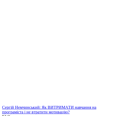
Сергій Немчинський: Як ВИТРИМАТИ навчання на
програміста і не втратити мотивацію?