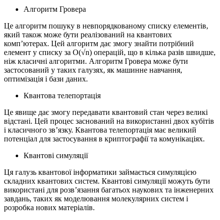
Алгоритм Гровера
Це алгоритм пошуку в невпорядкованому списку елементів,
який також може бути реалізований на квантових
комп’ютерах. Цей алгоритм дає змогу знайти потрібний
елемент у списку за O(√n) операцій, що в кілька разів швидше,
ніж класичні алгоритми. Алгоритм Гровера може бути
застосований у таких галузях, як машинне навчання,
оптимізація і бази даних.
Квантова телепортація
Це явище дає змогу передавати квантовий стан через великі
відстані. Цей процес заснований на використанні двох кубітів
і класичного зв’язку. Квантова телепортація має великий
потенціал для застосування в криптографії та комунікаціях.
Квантові симуляції
Ця галузь квантової інформатики займається симуляцією
складних квантових систем. Квантові симуляції можуть бути
використані для розв’язання багатьох наукових та інженерних
завдань, таких як моделювання молекулярних систем і
розробка нових матеріалів.