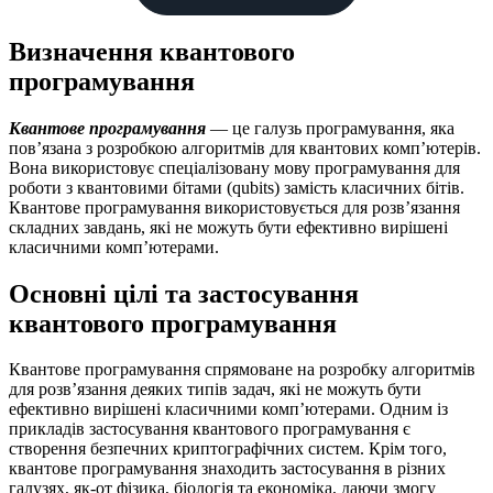
Визначення квантового
програмування
Квантове програмування
— це галузь програмування, яка
пов’язана з розробкою алгоритмів для квантових комп’ютерів.
Вона використовує спеціалізовану мову програмування для
роботи з квантовими бітами (qubits) замість класичних бітів.
Квантове програмування використовується для розв’язання
складних завдань, які не можуть бути ефективно вирішені
класичними комп’ютерами.
Основні цілі та застосування
квантового програмування
Квантове програмування спрямоване на розробку алгоритмів
для розв’язання деяких типів задач, які не можуть бути
ефективно вирішені класичними комп’ютерами. Одним із
прикладів застосування квантового програмування є
створення безпечних криптографічних систем. Крім того,
квантове програмування знаходить застосування в різних
галузях, як-от фізика, біологія та економіка, даючи змогу