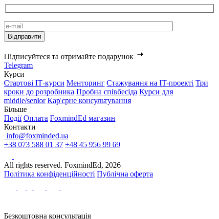
Підписуйтеся та отримайте подарунок
Telegram
Курси
Стартові IТ-курси
Менторинг
Стажування на IT-проекті
Три
кроки до розробника
Пробна співбесіда
Курси для
middle/senior
Кар'єрне консультування
Більше
Події
Оплата
FoxmindEd магазин
Контакти
info@foxminded.ua
+38 073 588 01 37
+48 45 956 99 69
All rights reserved. FoxmindEd, 2026
Політика конфіденційності
Публічна оферта
Безкоштовна консультація