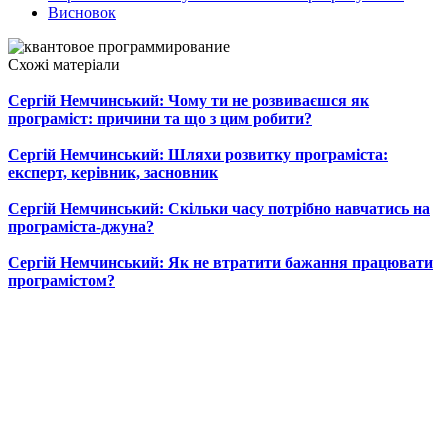
Висновок
Схожі матеріали
Сергій Немчинський: Чому ти не розвиваєшся як
програміст: причини та що з цим робити?
Сергій Немчинський: Шляхи розвитку програміста:
експерт, керівник, засновник
Сергій Немчинський: Скільки часу потрібно навчатись на
програміста-джуна?
Сергій Немчинський: Як не втратити бажання працювати
програмістом?