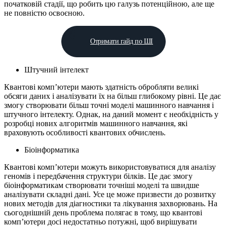
початковій стадії, що робить цю галузь потенційною, але ще
не повністю освоєною.
Отримати гайд по ШІ
Штучний інтелект
Квантові комп’ютери мають здатність обробляти великі
обсяги даних і аналізувати їх на більш глибокому рівні. Це дає
змогу створювати більш точні моделі машинного навчання і
штучного інтелекту. Однак, на даний момент є необхідність у
розробці нових алгоритмів машинного навчання, які
враховують особливості квантових обчислень.
Біоінформатика
Квантові комп’ютери можуть використовуватися для аналізу
геномів і передбачення структури білків. Це дає змогу
біоінформатикам створювати точніші моделі та швидше
аналізувати складні дані. Усе це може призвести до розвитку
нових методів для діагностики та лікування захворювань. На
сьогоднішній день проблема полягає в тому, що квантові
комп’ютери досі недостатньо потужні, щоб вирішувати