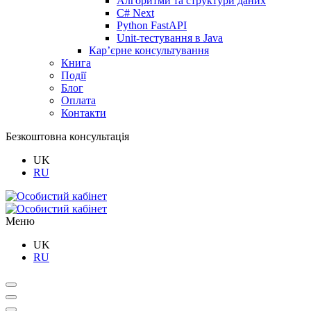
Алгоритми та структури даних
C# Next
Python FastAPI
Unit-тестування в Java
Кар’єрне консультування
Книга
Події
Блог
Оплата
Контакти
Безкоштовна консультація
UK
RU
Меню
UK
RU