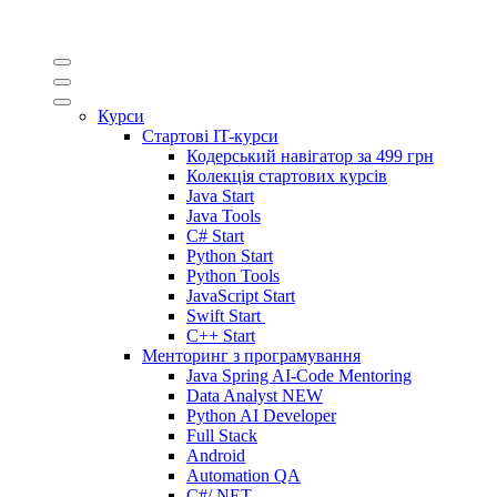
Курси
Стартові IT-курси
Кодерський навігатор за
499 грн
Колекція стартових курсів
Java Start
Java Tools
C# Start
Python Start
Python Tools
JavaScript Start
Swift Start
C++ Start
Менторинг з програмування
Java Spring AI-Code Mentoring
Data Analyst
NEW
Python AI Developer
Full Stack
Android
Automation QA
C#/.NET