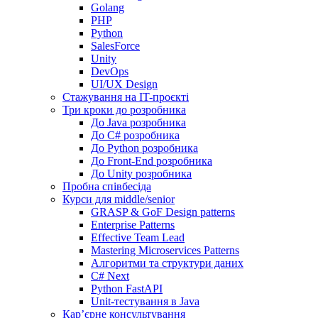
Golang
PHP
Python
SalesForce
Unity
DevOps
UI/UX Design
Стажування на IT-проєкті
Три кроки до розробника
До Java розробника
До C# розробника
До Python розробника
До Front-End розробника
До Unity розробника
Пробна співбесіда
Курси для middle/senior
GRASP & GoF Design patterns
Enterprise Patterns
Effective Team Lead
Mastering Microservices Patterns
Алгоритми та структури даних
C# Next
Python FastAPI
Unit-тестування в Java
Кар’єрне консультування