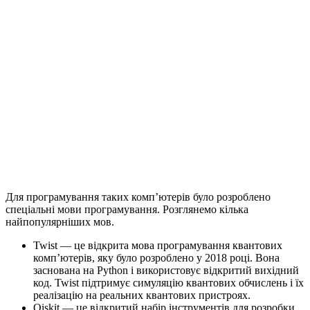
Для програмування таких комп’ютерів було розроблено
спеціальні мови програмування. Розглянемо кілька
найпопулярніших мов.
Twist — це відкрита мова програмування квантових
комп’ютерів, яку було розроблено у 2018 році. Вона
заснована на Python і використовує відкритий вихідний
код. Twist підтримує симуляцію квантових обчислень і їх
реалізацію на реальних квантових пристроях.
Qiskit — це відкритий набір інструментів для розробки