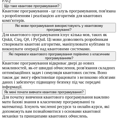
FAQ
Що таке квантове програмування?
Квантове програмування - це галузь програмування, пов'язана
з розробленням і реалізацією алгоритмів для квантових
комп'ютерів.
Які мови програмування використовують у квантовому
програмуванні?
Для квантового програмування існує кілька мов, таких як
Qiskit, Cirq, Q#, і PyQuil. Ці мови дозволяють розробникам
створювати квантові алгоритми, маніпулювати кубітами та
виконувати операції над квантовими системами.
Які переваги квантового програмування порівняно з класичним
програмуванням?
Квантове програмування відкриває двері до нових
можливостей, як-от швидші обчислення, розв'язання складних
оптимізаційних задач і симуляція квантових систем. Воно
також дає змогу ефективніше працювати з великими обсягами
даних і забезпечує підвищену безпеку під час передачі
інформації.
Як мені почати вивчати квантове програмування?
Для початку вивчення квантового програмування важливо
мати базові знання в класичному програмуванні та
математиці. Існують численні ресурси та онлайн-курси, які
допоможуть вам познайомитися з основами квантової
механіки та принципами квантових обчислень.