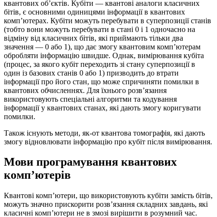
квантових об’єктів. Кубіти — квантові аналоги класичних
бітів, є основними одиницями інформації в квантових
комп’ютерах. Кубіти можуть перебувати в суперпозиції станів
(тобто вони можуть перебувати в стані 0 і 1 одночасно на
відміну від класичних бітів, які приймають тільки два
значення — 0 або 1), що дає змогу квантовим комп’ютерам
обробляти інформацію швидше. Однак, вимірювання кубіта
(процес, за якого кубіт переходить зі стану суперпозиції в
один із базових станів 0 або 1) призводить до втрати
інформації про його стан, що може спричиняти помилки в
квантових обчисленнях. Для їхнього розв’язання
використовують спеціальні алгоритми та кодування
інформації у квантових станах, які дають змогу коригувати
помилки.
Також існують методи, як-от квантова томографія, які дають
змогу відновлювати інформацію про кубіт після вимірювання.
Мови програмування квантових
комп’ютерів
Квантові комп’ютери, що використовують кубіти замість бітів,
можуть значно прискорити розв’язання складних завдань, які
класичні комп’ютери не в змозі вирішити в розумний час.