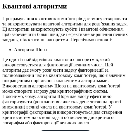
Квантові алгоритми
Програмування квантових комп’ютерів дає змогу створювати
та використовувати квантові алгоритми для розв’язання задач.
Ці алгоритми використовують кубіти і квантові обчислення,
щоб забезпечити більш швидке і ефективне вирішення певних
завдань, ніж класичні алгоритми. Перелічимо основні:
Алгоритм Шора
Це один із найвідоміших квантових алгоритмів, який
використовується для факторизації великих чисел. Цей
алгоритм дає змогу розв’язати задачу факторизації за
поліноміальний час на квантовому комп’ютері, що є значним
покращенням порівняно з класичними алгоритмами.
Використання алгоритму Шора на квантовому комп’ютері
може створити загрозу для криптографічних систем.
Пояснимо, чому: алгоритм Шора дає змогу ефективно
факторизувати (розкласти велике складене число на прості
множники) великі числа на квантовому комп’ютері. У
криптографії факторизація використовується для створення
криптосистем на основі задачі обчислення дискретного
логарифма або факторизації великих чисел.