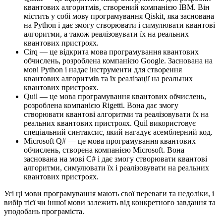
квантових алгоритмів, створений компанією IBM. Він
містить у собі мову програмування Qiskit, яка заснована
на Python і дає змогу створювати і симулювати квантові
алгоритми, а також реалізовувати їх на реальних
квантових пристроях.
Cirq — це відкрита мова програмування квантових
обчислень, розроблена компанією Google. Заснована на
мові Python і надає інструменти для створення
квантових алгоритмів та їх реалізації на реальних
квантових пристроях.
Quil — це мова програмування квантових обчислень,
розроблена компанією Rigetti. Вона дає змогу
створювати квантові алгоритми та реалізовувати їх на
реальних квантових пристроях. Quil використовує
спеціальний синтаксис, який нагадує асемблерний код.
Microsoft Q# — це мова програмування квантових
обчислень, створена компанією Microsoft. Вона
заснована на мові C# і дає змогу створювати квантові
алгоритми, симулювати їх і реалізовувати на реальних
квантових пристроях.
Усі ці мови програмування мають свої переваги та недоліки, і
вибір тієї чи іншої мови залежить від конкретного завдання та
уподобань програміста.