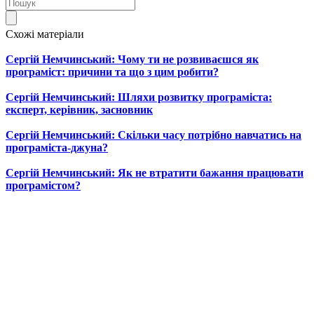
Схожі матеріали
Сергій Немчинський: Чому ти не розвиваєшся як
програміст: причини та що з цим робити?
Сергій Немчинський: Шляхи розвитку програміста:
експерт, керівник, засновник
Сергій Немчинський: Скільки часу потрібно навчатись на
програміста-джуна?
Сергій Немчинський: Як не втратити бажання працювати
програмістом?