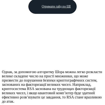
Отримати гайд по ШІ
Однак, за допомогою алгоритму Шора можна легко розкласти
велике складене число на прості множники, що може
призвести до порушення безпеки криптографічних систем,
заснованих на факторизації великих чисел. Наприклад,
криптосистема RSA заснована на труднощах факторизації
великих чисел, і якщо квантовий комп’ютер буде здатний
ефективно розв’язувати це завдання, то RSA стане вразливою
до атак.