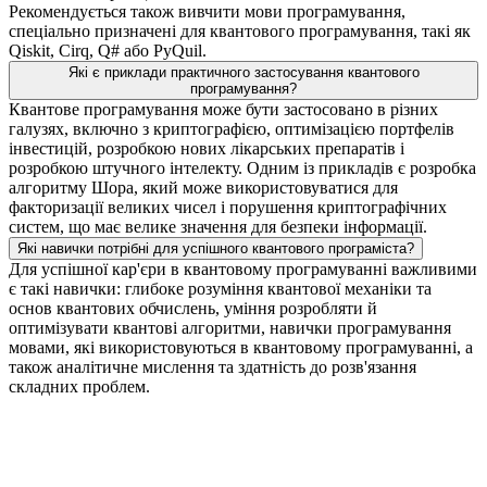
Рекомендується також вивчити мови програмування,
спеціально призначені для квантового програмування, такі як
Qiskit, Cirq, Q# або PyQuil.
Які є приклади практичного застосування квантового
програмування?
Квантове програмування може бути застосовано в різних
галузях, включно з криптографією, оптимізацією портфелів
інвестицій, розробкою нових лікарських препаратів і
розробкою штучного інтелекту. Одним із прикладів є розробка
алгоритму Шора, який може використовуватися для
факторизації великих чисел і порушення криптографічних
систем, що має велике значення для безпеки інформації.
Які навички потрібні для успішного квантового програміста?
Для успішної кар'єри в квантовому програмуванні важливими
є такі навички: глибоке розуміння квантової механіки та
основ квантових обчислень, уміння розробляти й
оптимізувати квантові алгоритми, навички програмування
мовами, які використовуються в квантовому програмуванні, а
також аналітичне мислення та здатність до розв'язання
складних проблем.