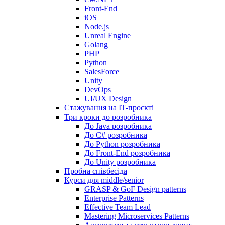
Front-End
iOS
Node.js
Unreal Engine
Golang
PHP
Python
SalesForce
Unity
DevOps
UI/UX Design
Стажування на IT-проєкті
Три кроки до розробника
До Java розробника
До C# розробника
До Python розробника
До Front-End розробника
До Unity розробника
Пробна співбесіда
Курси для middle/senior
GRASP & GoF Design patterns
Enterprise Patterns
Effective Team Lead
Mastering Microservices Patterns