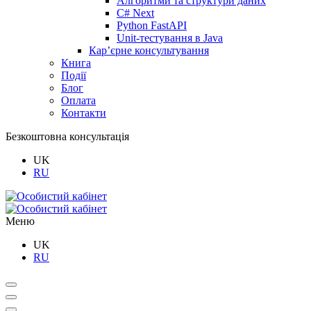
Алгоритми та структури даних
C# Next
Python FastAPI
Unit-тестування в Java
Кар’єрне консультування
Книга
Події
Блог
Оплата
Контакти
Безкоштовна консультація
UK
RU
Меню
UK
RU