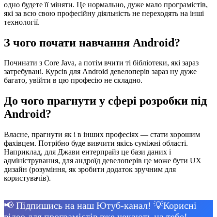
одно будете її міняти. Це нормально, дуже мало програмістів,
які за всю свою професійну діяльність не переходять на інші
технології.
З чого почати навчання Android?
Починати з Core Java, а потім вчити ті бібліотеки, які зараз
затребувані. Курсів для Android девелоперів зараз ну дуже
багато, увійти в цю професію не складно.
До чого прагнути у сфері розробки під
Android?
Власне, прагнути як і в інших професіях — стати хорошим
фахівцем. Потрібно буде вивчити якісь суміжні області.
Наприклад, для Джави ентерпрайз це бази даних і
адміністрування, для андроїд девелоперів це може бути UX
дизайн (розуміння, як зробити додаток зручним для
користувачів).
📢 Підпишись на наш Ютуб-канал! 💡Корисні
відео для програмістів вже чекають на тебе!