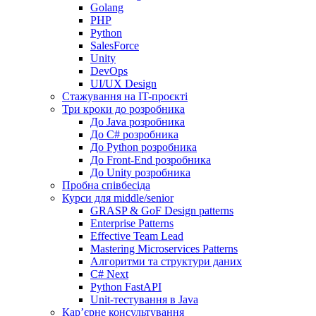
Golang
PHP
Python
SalesForce
Unity
DevOps
UI/UX Design
Стажування на IT-проєкті
Три кроки до розробника
До Java розробника
До C# розробника
До Python розробника
До Front-End розробника
До Unity розробника
Пробна співбесіда
Курси для middle/senior
GRASP & GoF Design patterns
Enterprise Patterns
Effective Team Lead
Mastering Microservices Patterns
Алгоритми та структури даних
C# Next
Python FastAPI
Unit-тестування в Java
Кар’єрне консультування