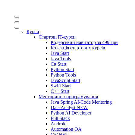
Курси
Стартові IT-курси
Кодерський навігатор за
499 грн
Колекція стартових курсів
Java Start
Java Tools
C# Start
Python Start
Python Tools
JavaScript Start
Swift Start
C++ Start
Менторинг з програмування
Java Spring AI-Code Mentoring
Data Analyst
NEW
Python AI Developer
Full Stack
Android
Automation QA
C#/.NET