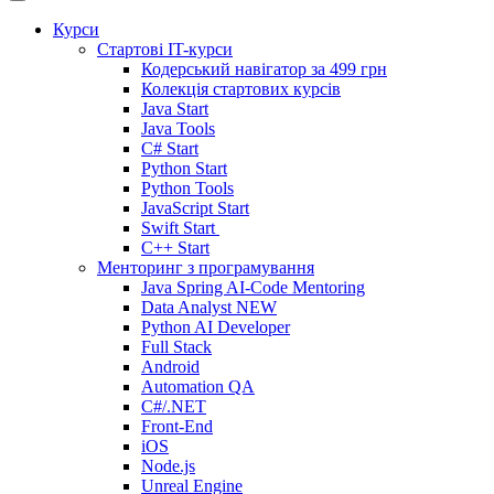
Курси
Стартові IT-курси
Кодерський навігатор за
499 грн
Колекція стартових курсів
Java Start
Java Tools
C# Start
Python Start
Python Tools
JavaScript Start
Swift Start
C++ Start
Менторинг з програмування
Java Spring AI-Code Mentoring
Data Analyst
NEW
Python AI Developer
Full Stack
Android
Automation QA
C#/.NET
Front-End
iOS
Node.js
Unreal Engine