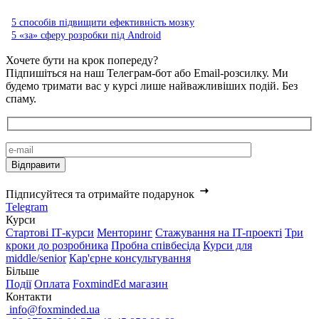
5 способів підвищити ефективність мозку
5 «за» сферу розробки під Android
Хочете бути на крок попереду?
Підпишіться на наш Телеграм-бот або Email-розсилку. Ми
будемо тримати вас у курсі лише найважливіших подій. Без
спаму.
Підписуйтеся та отримайте подарунок
Telegram
Курси
Стартові IТ-курси
Менторинг
Стажування на IT-проекті
Три
кроки до розробника
Пробна співбесіда
Курси для
middle/senior
Кар'єрне консультування
Більше
Події
Оплата
FoxmindEd магазин
Контакти
info@foxminded.ua