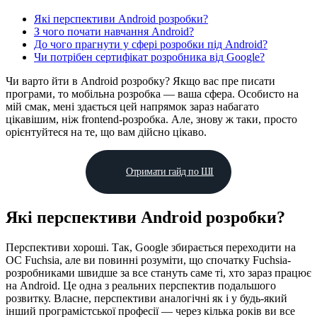
Які перспективи Android розробки?
З чого почати навчання Android?
До чого прагнути у сфері розробки під Android?
Чи потрібен сертифікат розробника від Google?
Чи варто йти в Android розробку? Якщо вас пре писати
програми, то мобільна розробка — ваша сфера. Особисто на
мій смак, мені здається цей напрямок зараз набагато
цікавішим, ніж frontend-розробка. Але, знову ж таки, просто
орієнтуйтеся на те, що вам дійсно цікаво.
Отримати гайд по ШІ
Які перспективи Android розробки?
Перспективи хороші. Так, Google збирається переходити на
ОС Fuchsia, але ви повинні розуміти, що спочатку Fuchsia-
розробниками швидше за все стануть саме ті, хто зараз працює
на Android. Це одна з реальних перспектив подальшого
розвитку. Власне, перспективи аналогічні як і у будь-який
інший програмістської професії — через кілька років ви все