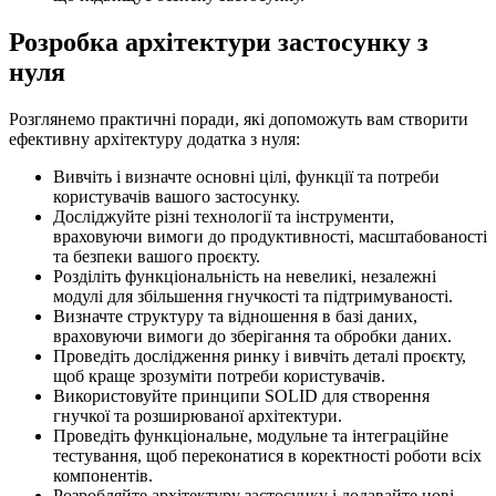
Розробка архітектури застосунку з
нуля
Розглянемо практичні поради, які допоможуть вам створити
ефективну архітектуру додатка з нуля:
Вивчіть і визначте основні цілі, функції та потреби
користувачів вашого застосунку.
Досліджуйте різні технології та інструменти,
враховуючи вимоги до продуктивності, масштабованості
та безпеки вашого проєкту.
Розділіть функціональність на невеликі, незалежні
модулі для збільшення гнучкості та підтримуваності.
Визначте структуру та відношення в базі даних,
враховуючи вимоги до зберігання та обробки даних.
Проведіть дослідження ринку і вивчіть деталі проєкту,
щоб краще зрозуміти потреби користувачів.
Використовуйте принципи SOLID для створення
гнучкої та розширюваної архітектури.
Проведіть функціональне, модульне та інтеграційне
тестування, щоб переконатися в коректності роботи всіх
компонентів.
Розробляйте архітектуру застосунку і додавайте нові