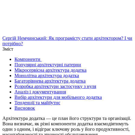
Сергій Немчинський: Як програмісту стати архітектором? І чи
потрібно?
Зміст
Компоненти
Популярні архітектурні патерни
Мікросервісна архітектура додатка
Монолітна архітектура додатка
Багаторівнева архітектура додатка
Розробка архітектури застосунку з нуля
Аналіз і документування
Вибір архітектури для мобільного додатка
Тенденції та майбутнє
Висновок
Архітектура додатка — це план його структури та організації.
Вона визначає, як різні компоненти додатка взаємодіятимуть
один з одним, і відіграє ключову роль у його продуктивності,
масштабованості та зручності обслуговування.