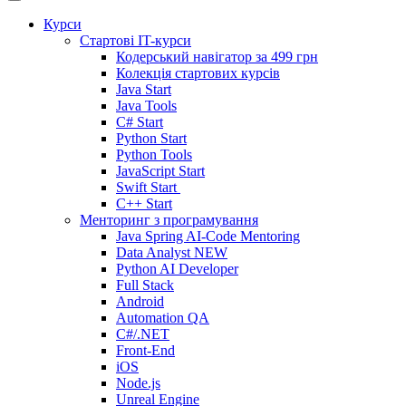
Курси
Стартові IT-курси
Кодерський навігатор за
499 грн
Колекція стартових курсів
Java Start
Java Tools
C# Start
Python Start
Python Tools
JavaScript Start
Swift Start
C++ Start
Менторинг з програмування
Java Spring AI-Code Mentoring
Data Analyst
NEW
Python AI Developer
Full Stack
Android
Automation QA
C#/.NET
Front-End
iOS
Node.js
Unreal Engine