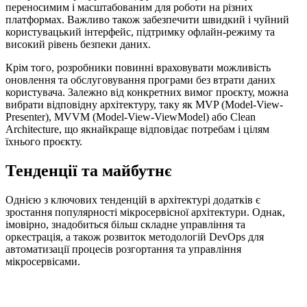
переносимим і масштабованим для роботи на різних
платформах. Важливо також забезпечити швидкий і чуйний
користувацький інтерфейс, підтримку офлайн-режиму та
високий рівень безпеки даних.
Крім того, розробники повинні враховувати можливість
оновлення та обслуговування програми без втрати даних
користувача. Залежно від конкретних вимог проєкту, можна
вибрати відповідну архітектуру, таку як MVP (Model-View-
Presenter), MVVM (Model-View-ViewModel) або Clean
Architecture, що якнайкраще відповідає потребам і цілям
їхнього проєкту.
Тенденції та майбутнє
Однією з ключових тенденцій в архітектурі додатків є
зростання популярності мікросервісної архітектури. Однак,
імовірно, знадобиться більш складне управління та
оркестрація, а також розвиток методологій DevOps для
автоматизації процесів розгортання та управління
мікросервісами.