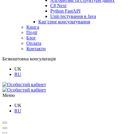
Алгоритми та структури даних
C# Next
Python FastAPI
Unit-тестування в Java
Кар’єрне консультування
Книга
Події
Блог
Оплата
Контакти
Безкоштовна консультація
UK
RU
Меню
UK
RU