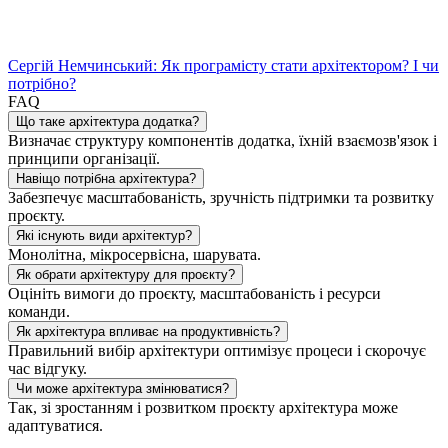
Сергій Немчинський: Як програмісту стати архітектором? І чи
потрібно?
FAQ
Що таке архітектура додатка?
Визначає структуру компонентів додатка, їхній взаємозв'язок і
принципи організації.
Навіщо потрібна архітектура?
Забезпечує масштабованість, зручність підтримки та розвитку
проєкту.
Які існують види архітектур?
Монолітна, мікросервісна, шарувата.
Як обрати архітектуру для проєкту?
Оцініть вимоги до проєкту, масштабованість і ресурси
команди.
Як архітектура впливає на продуктивність?
Правильний вибір архітектури оптимізує процеси і скорочує
час відгуку.
Чи може архітектура змінюватися?
Так, зі зростанням і розвитком проєкту архітектура може
адаптуватися.