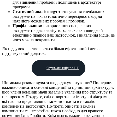
для виявлення проблем і поліпшень в архітектурі
програми.
Статичний аналіз коду:
застосування спеціальних
інструментів, які автоматично перевіряють код на
наявність можливих проблем і помилок.
Профілювання:
використання спеціальних
інструментів для аналізу того, наскільки швидко й
ефективно працює ваш застосунок, і виявлення місць, де
його можна покращити.
Як підсумок — створюється більш ефективний і легко
підтримуваний додаток.
Отримати гайд по ШІ
Що можна рекомендувати щодо документування? По-перше,
важливо описати основні концепції та принципи архітектури,
щоб члени команди мали загальне уявлення про структуру та
цілі проєкту. По-друге, слід створити архітектурні діаграми,
які наочно представлять взаємозв’язки та взаємодію
компонентів застосунку. По-третє, описати важливі
компоненти та інтерфейси також необхідно для кращого
розуміння їхньої роботи. Крім цього, важливо регулярно