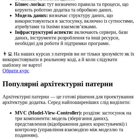
Бізнес-логіка:
тут визначено правила та процеси, що
керують роботою додатка та обробкою даних.
Модель даних:
визначає структуру даних, що
використовуються в застосунку, включно із сутностями,
атрибутами та їхніми взаємозв’язками.
Інфраструктурні аспекти:
включають сервери, бази
даних, інструменти розроблення та інші ресурси,
необхідні для роботи й підтримки програми.
👨‍💻 На наших курсах з патернів ви не тільки зрозумієте як їх
використовувати в реальному коді, а й коли слідувати
шаблону не варто!
Обрати курс
Популярні архітектурні патерни
Архітектурні патерни — це готові рішення для проектування
архітектури додатка. Серед найпоширеніших слід виділити:
MVC (Model-View-Controller):
розділяє застосунок на
три компоненти: модель (зберігання даних),
представлення (відображення даних користувачеві) і
контролер (управління взаємодією між моделлю та
поданням).