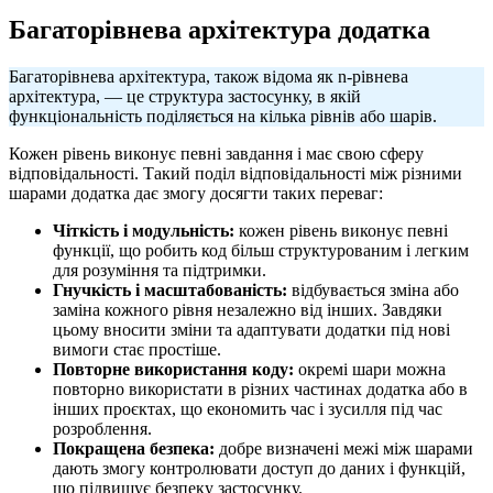
Багаторівнева архітектура додатка
Багаторівнева архітектура, також відома як n-рівнева
архітектура, — це структура застосунку, в якій
функціональність поділяється на кілька рівнів або шарів.
Кожен рівень виконує певні завдання і має свою сферу
відповідальності. Такий поділ відповідальності між різними
шарами додатка дає змогу досягти таких переваг:
Чіткість і модульність:
кожен рівень виконує певні
функції, що робить код більш структурованим і легким
для розуміння та підтримки.
Гнучкість і масштабованість:
відбувається зміна або
заміна кожного рівня незалежно від інших. Завдяки
цьому вносити зміни та адаптувати додатки під нові
вимоги стає простіше.
Повторне використання коду:
окремі шари можна
повторно використати в різних частинах додатка або в
інших проєктах, що економить час і зусилля під час
розроблення.
Покращена безпека:
добре визначені межі між шарами
дають змогу контролювати доступ до даних і функцій,
що підвищує безпеку застосунку.