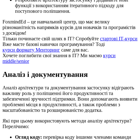
функції з використанням ітеративного підходу для
поступового поліпшення.
FoxmindEd
– це навчальний центр, що має велику
різноманітність напрямків курсів для новачків та програмістів
з досвідом!
Тільки починаєте свій шлях в ІТ?
Спробуйте
стартові ІТ-курси
Вже маєте базові навички програмування?
Тоді
курси формату Менторинг
саме для вас.
Хочете поглибити свої знання в ІТ?
Ми маємо
курси
middle/senior
Аналіз і документування
Аналіз архітектури та документування застосунку відіграють
важливу роль у поліпшенні його продуктивності та
забезпеченні зручності підтримки. Вони допомагають виявити
проблемні місця в продуктивності, а також проблеми з
масштабованістю та розширюваністю додатка.
Які при цьому використовують методи аналізу архітектури?
Перелічимо:
Огляд коду:
перевірка коду іншими членами команди