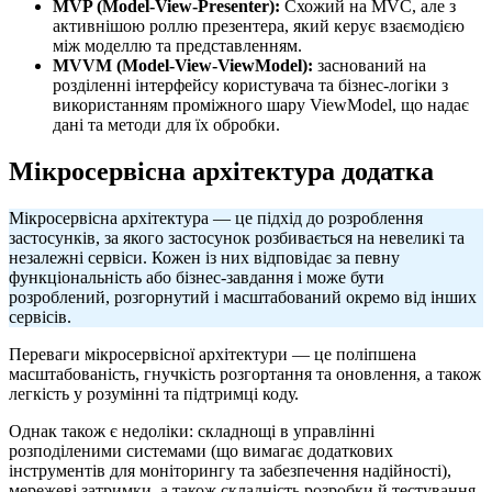
MVP (Model-View-Presenter):
Схожий на MVC, але з
активнішою роллю презентера, який керує взаємодією
між моделлю та представленням.
MVVM (Model-View-ViewModel):
заснований на
розділенні інтерфейсу користувача та бізнес-логіки з
використанням проміжного шару ViewModel, що надає
дані та методи для їх обробки.
Мікросервісна архітектура додатка
Мікросервісна архітектура — це підхід до розроблення
застосунків, за якого застосунок розбивається на невеликі та
незалежні сервіси. Кожен із них відповідає за певну
функціональність або бізнес-завдання і може бути
розроблений, розгорнутий і масштабований окремо від інших
сервісів.
Переваги мікросервісної архітектури — це поліпшена
масштабованість, гнучкість розгортання та оновлення, а також
легкість у розумінні та підтримці коду.
Однак також є недоліки: складнощі в управлінні
розподіленими системами (що вимагає додаткових
інструментів для моніторингу та забезпечення надійності),
мережеві затримки, а також складність розробки й тестування.