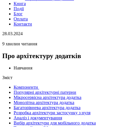
Книга
Події
Блог
Оплата
Контакти
28.03.2024
9 хвилин читання
Про архітектуру додатків
Навчання
Зміст
Компоненти
Популярні архітектурні патерни
Мікросервісна архітектура додатка
Монолітна архітектура додатка
Багаторівнева архітектура додатка
Розробка архітектури застосунку з нуля
Аналіз і документування
Вибір архітектури для мобільного додатка