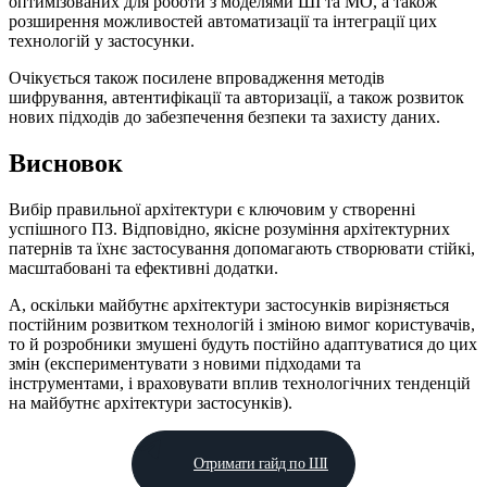
оптимізованих для роботи з моделями ШІ та МО, а також
розширення можливостей автоматизації та інтеграції цих
технологій у застосунки.
Очікується також посилене впровадження методів
шифрування, автентифікації та авторизації, а також розвиток
нових підходів до забезпечення безпеки та захисту даних.
Висновок
Вибір правильної архітектури є ключовим у створенні
успішного ПЗ. Відповідно, якісне розуміння архітектурних
патернів та їхнє застосування допомагають створювати стійкі,
масштабовані та ефективні додатки.
А, оскільки майбутнє архітектури застосунків вирізняється
постійним розвитком технологій і зміною вимог користувачів,
то й розробники змушені будуть постійно адаптуватися до цих
змін (експериментувати з новими підходами та
інструментами, і враховувати вплив технологічних тенденцій
на майбутнє архітектури застосунків).
Отримати гайд по ШІ