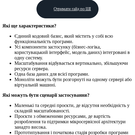
Отримати гайд по ШІ
Які ще характеристики?
Єдиний кодовий базис, який містить у собі всю
функціональність програми.
Усі компоненти застосунку (бізнес-логіка,
користувацький інтерфейс, модель даних) інтегровані в
одну систему.
Масштабування відбувається вертикально, збільшуючи
ресурси сервера.
Одна база даних для всієї програми.
Моноліти можуть бути розгорнуті на одному сервері або
віртуальній машині.
Які можуть бути сценарії застосування?
Маленькі та середні проєкти, де відсутня необхідність у
складній масштабованості.
Проєкти з обмеженими ресурсами, де вартість
розроблення та підтримки мікросервісної архітектури
занадто висока.
Прототипування і початкова стадія розробки програми