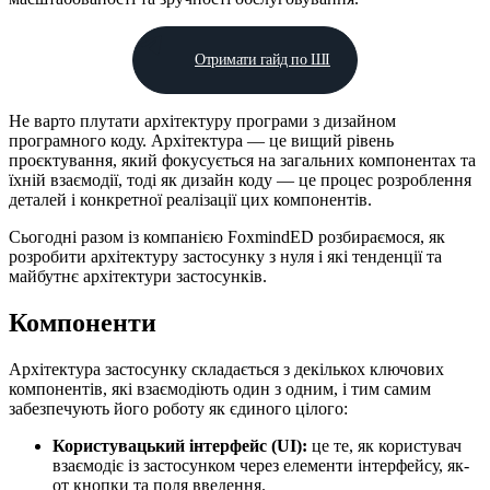
Отримати гайд по ШІ
Не варто плутати архітектуру програми з дизайном
програмного коду. Архітектура — це вищий рівень
проєктування, який фокусується на загальних компонентах та
їхній взаємодії, тоді як дизайн коду — це процес розроблення
деталей і конкретної реалізації цих компонентів.
Сьогодні разом із компанією FoxmindED розбираємося, як
розробити архітектуру застосунку з нуля і які тенденції та
майбутнє архітектури застосунків.
Компоненти
Архітектура застосунку складається з декількох ключових
компонентів, які взаємодіють один з одним, і тим самим
забезпечують його роботу як єдиного цілого:
Користувацький інтерфейс (UI):
це те, як користувач
взаємодіє із застосунком через елементи інтерфейсу, як-
от кнопки та поля введення.