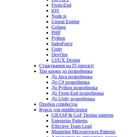
Front-End
iOS
Node.js
Unreal Engine
Golang
PHP
Python
SalesForce
Unity
DevOps
UI/UX Design
Стажування на IT-проєкті
Три кроки до розробника
До Java розробника
До C# розробника
До Python розробника
До Front-End розробника
До Unity розробника
Пробна співбесіда
Курси для middle/senior
GRASP & GoF Design patterns
Enterprise Patterns
Effective Team Lead
Mastering Microservices Patterns