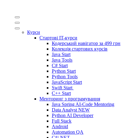
Курси
Стартові IT-курси
Кодерський навігатор за
499 грн
Колекція стартових курсів
Java Start
Java Tools
C# Start
Python Start
Python Tools
JavaScript Start
Swift Start
C++ Start
Менторинг з програмування
Java Spring AI-Code Mentoring
Data Analyst
NEW
Python AI Developer
Full Stack
Android
Automation QA
C#/.NET