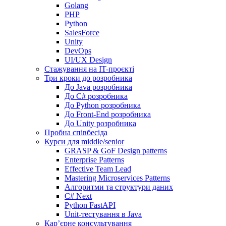
Golang
PHP
Python
SalesForce
Unity
DevOps
UI/UX Design
Стажування на IT-проєкті
Три кроки до розробника
До Java розробника
До C# розробника
До Python розробника
До Front-End розробника
До Unity розробника
Пробна співбесіда
Курси для middle/senior
GRASP & GoF Design patterns
Enterprise Patterns
Effective Team Lead
Mastering Microservices Patterns
Алгоритми та структури даних
C# Next
Python FastAPI
Unit-тестування в Java
Кар’єрне консультування