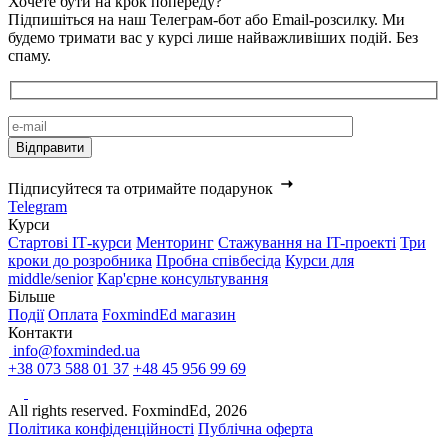
Хочете бути на крок попереду?
Підпишіться на наш Телеграм-бот або Email-розсилку. Ми
будемо тримати вас у курсі лише найважливіших подій. Без
спаму.
Підписуйтеся та отримайте подарунок
Telegram
Курси
Стартові IТ-курси
Менторинг
Стажування на IT-проекті
Три
кроки до розробника
Пробна співбесіда
Курси для
middle/senior
Кар'єрне консультування
Більше
Події
Оплата
FoxmindEd магазин
Контакти
info@foxminded.ua
+38 073 588 01 37
+48 45 956 99 69
All rights reserved. FoxmindEd, 2026
Політика конфіденційності
Публічна оферта