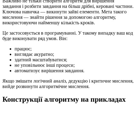
Важливо не тільки створити алгоритм для вирішення
завдання і розбити завдання на більш дрібні, керовані частини.
Ключова навичка — викинути зайві елементи. Мета такого
мислення — знайти рішення за допомогою алгоритму,
використовуючи найменшу кількість кроків.
Це застосовується в програмуванні. У такому випадку ваш код
буде виконувати ряд умов. Він:
працює;
виглядає акуратно;
здатний масштабуватися;
не уповільнює інші процеси;
автоматизує вирішення завдання.
Якщо змішати логічний аналіз, дедукцію і критичне мислення,
вийде розвинути алгоритмічне мислення.
Конструкції алгоритму на прикладах