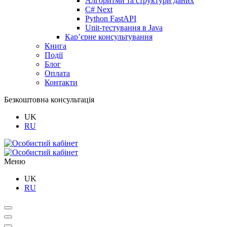
Алгоритми та структури даних
C# Next
Python FastAPI
Unit-тестування в Java
Кар’єрне консультування
Книга
Події
Блог
Оплата
Контакти
Безкоштовна консультація
UK
RU
Меню
UK
RU