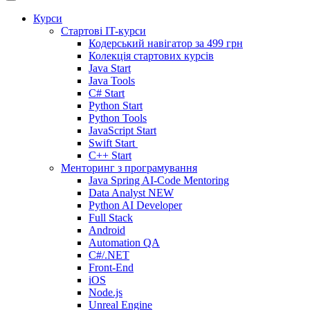
Курси
Стартові IT-курси
Кодерський навігатор за
499 грн
Колекція стартових курсів
Java Start
Java Tools
C# Start
Python Start
Python Tools
JavaScript Start
Swift Start
C++ Start
Менторинг з програмування
Java Spring AI-Code Mentoring
Data Analyst
NEW
Python AI Developer
Full Stack
Android
Automation QA
C#/.NET
Front-End
iOS
Node.js
Unreal Engine