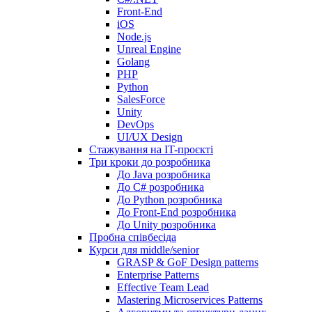
Front-End
iOS
Node.js
Unreal Engine
Golang
PHP
Python
SalesForce
Unity
DevOps
UI/UX Design
Стажування на IT-проєкті
Три кроки до розробника
До Java розробника
До C# розробника
До Python розробника
До Front-End розробника
До Unity розробника
Пробна співбесіда
Курси для middle/senior
GRASP & GoF Design patterns
Enterprise Patterns
Effective Team Lead
Mastering Microservices Patterns