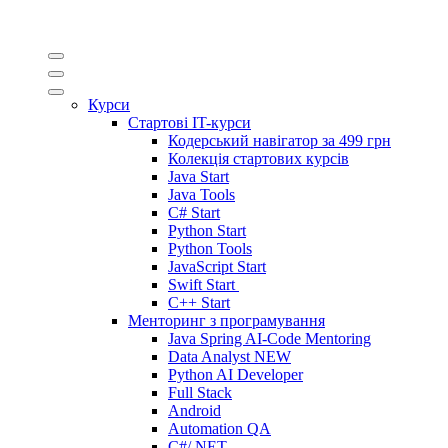
Курси
Стартові IT-курси
Кодерський навігатор за
499 грн
Колекція стартових курсів
Java Start
Java Tools
C# Start
Python Start
Python Tools
JavaScript Start
Swift Start
C++ Start
Менторинг з програмування
Java Spring AI-Code Mentoring
Data Analyst
NEW
Python AI Developer
Full Stack
Android
Automation QA
C#/.NET