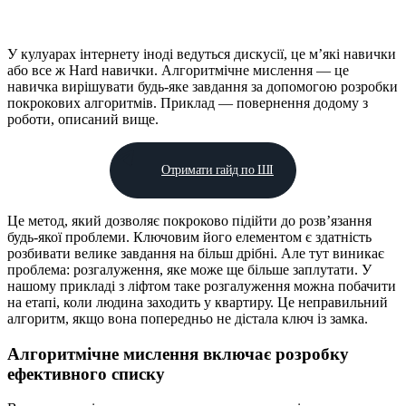
У кулуарах інтернету іноді ведуться дискусії, це м’які навички
або все ж Hard навички. Алгоритмічне мислення — це
навичка вирішувати будь-яке завдання за допомогою розробки
покрокових алгоритмів. Приклад — повернення додому з
роботи, описаний вище.
Отримати гайд по ШІ
Це метод, який дозволяє покроково підійти до розв’язання
будь-якої проблеми. Ключовим його елементом є здатність
розбивати велике завдання на більш дрібні. Але тут виникає
проблема: розгалуження, яке може ще більше заплутати. У
нашому прикладі з ліфтом таке розгалуження можна побачити
на етапі, коли людина заходить у квартиру. Це неправильний
алгоритм, якщо вона попередньо не дістала ключ із замка.
Алгоритмічне мислення включає розробку
ефективного списку