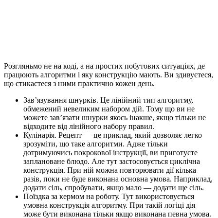
Розгляньмо не на коді, а на простих побутових ситуаціях, де
працюють алгоритми і яку конструкцію мають. Ви здивуєтеся,
що стикаєтеся з ними практично кожен день.
Зав’язування шнурків. Це лінійний тип алгоритму,
обмежений невеликим набором дій. Тому що ви не
можете зав’язати шнурки якось інакше, якщо тільки не
відходите від лінійного набору правил.
Кулінарія. Рецепт — це приклад, який дозволяє легко
зрозуміти, що таке алгоритми. Адже тільки
дотримуючись покрокової інструкції, ви приготуєте
заплановане блюдо. Але тут застосовується циклічна
конструкція. При ній можна повторювати дії кілька
разів, поки не буде виконана основна умова. Наприклад,
додати сіль, спробувати, якщо мало — додати ще сіль.
Поїздка за кермом на роботу. Тут використовується
умовна конструкція алгоритму. При такій логіці дія
може бути виконана тільки якщо виконана певна умова.