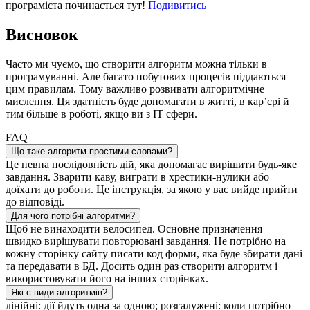
програміста починається тут!
Подивитись
Висновок
Часто ми чуємо, що створити алгоритм можна тільки в
програмуванні. Але багато побутових процесів піддаються
цим правилам. Тому важливо розвивати алгоритмічне
мислення. Ця здатність буде допомагати в житті, в кар’єрі й
тим більше в роботі, якщо ви з IT сфери.
FAQ
Що таке алгоритм простими словами?
Це певна послідовність дій, яка допомагає вирішити будь-яке
завдання. Зварити каву, виграти в хрестики-нулики або
доїхати до роботи. Це інструкція, за якою у вас вийде прийти
до відповіді.
Для чого потрібні алгоритми?
Щоб не винаходити велосипед. Основне призначення –
швидко вирішувати повторювані завдання. Не потрібно на
кожну сторінку сайту писати код форми, яка буде збирати дані
та передавати в БД. Досить один раз створити алгоритм і
використовувати його на інших сторінках.
Які є види алгоритмів?
лінійні: дії йдуть одна за одною; розгалужені: коли потрібно