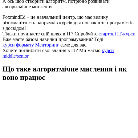
А ось щоб створити алгоритм, потрібно розвивати
алгоритмічне мислення.
FoxmindEd
– це навчальний центр, що має велику
різноманітність напрямків курсів для новачків та програмістів
з досвідом!
Тільки починаєте свій шлях в ІТ?
Спробуйте
стартові ІТ-курси
Вже маєте базові навички програмування?
Тоді
курси формату Менторинг
саме для вас.
Хочете поглибити свої знання в ІТ?
Ми маємо
курси
middle/senior
Що таке алгоритмічне мислення і як
воно працює