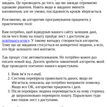
завдань. Це призводить до того, що ми завжди отримаємо
однакове рішення. Навіть якщо в завданні змінити
наповнення, але не умови, послідовність кроків зберігається.
Розглянемо, як алгоритми програмування працюють у
практичному полі:
Вам потрібно, щоб відвідувач вашого сайту залишив дані,
після чого йому на пошту прийде лист з доступом до
освітнього курсу
. У такому випадку створюється алгоритм.
Тому що це завдання стосується не конкретної людини, а всіх,
хто буде залишати свої контакти.
Так процес стає автоматизованим. Не потрібно кожен раз
писати новий код. Досить зробити лаконічний алгоритм, який
буде проводити поетапно нашого користувача:
Ввів ім’я та e-mail.
Система перевірила правильність даних, якщо не
збігається, показала, що потрібно виправити помилку.
Якщо все ОК, алгоритми працюють і далі.
Після перевірки людина переміщається на нову сторінку,
де запропоновано перевірити пошту. Паралельно туди
вже пішов лист з доступами.