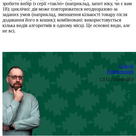
зробити вибір із серії «так/ні» (наприклад, запит віку, чи є вам
18); циклічні: дія може повторюватися неодноразово за
заданих умов (наприклад, зменшення кількості товару після
додавання його в кошик); комбіновані: використовується
кілька видів алгоритмів в одному місці. Це основні види, але
не всі.
Сергей
Немчинский
CEO FoxmindEd