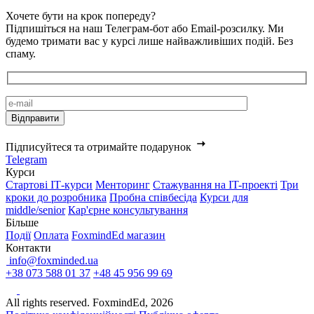
Хочете бути на крок попереду?
Підпишіться на наш Телеграм-бот або Email-розсилку. Ми
будемо тримати вас у курсі лише найважливіших подій. Без
спаму.
Підписуйтеся та отримайте подарунок
Telegram
Курси
Стартові IТ-курси
Менторинг
Стажування на IT-проекті
Три
кроки до розробника
Пробна співбесіда
Курси для
middle/senior
Кар'єрне консультування
Більше
Події
Оплата
FoxmindEd магазин
Контакти
info@foxminded.ua
+38 073 588 01 37
+48 45 956 99 69
All rights reserved. FoxmindEd, 2026