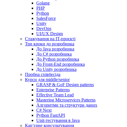
Golang
PHP
Python
SalesForce
Unity
DevOps
UI/UX Design
Стажування на IT-проєкті
Три кроки до розробника
До Java розробника
До C# розробника
До Python розробника
До Front-End розробника
До Unity розробника
Пробна співбесіда
Курси для middle/senior
GRASP & GoF Design patterns
Enterprise Patterns
Effective Team Lead
Mastering Microservices Patterns
Алгоритми та структури даних
C# Next
Python FastAPI
Unit-тестування в Java
Кар’єрне консультування