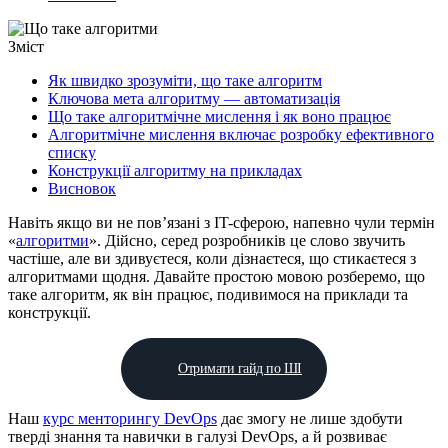
Зміст
Як швидко зрозуміти, що таке алгоритм
Ключова мета алгоритму — автоматизація
Що таке алгоритмічне мислення і як воно працює
Алгоритмічне мислення включає розробку ефективного
списку
Конструкції алгоритму на прикладах
Висновок
Навіть якщо ви не пов’язані з IT-сферою, напевно чули термін
«
алгоритми
». Дійсно, серед розробників це слово звучить
частіше, але ви здивуєтеся, коли дізнаєтеся, що стикаєтеся з
алгоритмами щодня. Давайте простою мовою розберемо, що
таке алгоритм, як він працює, подивимося на приклади та
конструкції.
Отримати гайд по ШІ
Наш
курс менторингу DevOps
дає змогу не лише здобути
тверді знання та навички в галузі DevOps, а й розвиває