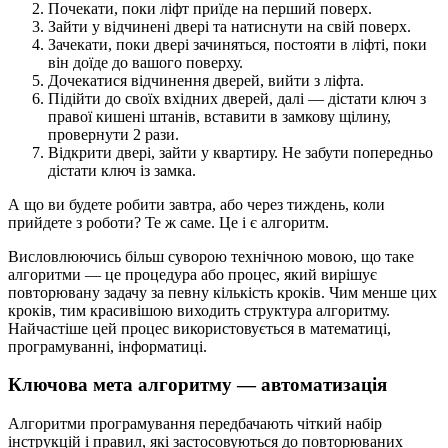
Почекати, поки ліфт приїде на перший поверх.
Зайти у відчинені двері та натиснути на свій поверх.
Зачекати, поки двері зачиняться, постояти в ліфті, поки
він доїде до вашого поверху.
Дочекатися відчинення дверей, вийти з ліфта.
Підійти до своїх вхідних дверей, далі — дістати ключ з
правої кишені штанів, вставити в замкову щілину,
провернути 2 рази.
Відкрити двері, зайти у квартиру. Не забути попередньо
дістати ключ із замка.
А що ви будете робити завтра, або через тиждень, коли
прийдете з роботи? Те ж саме. Це і є алгоритм.
Висловлюючись більш суворою технічною мовою, що таке
алгоритми — це процедура або процес, який вирішує
повторювану задачу за певну кількість кроків. Чим менше цих
кроків, тим красивішою виходить структура алгоритму.
Найчастіше цей процес використовується в математиці,
програмуванні, інформатиці.
Ключова мета алгоритму — автоматизація
Алгоритми програмування передбачають чіткий набір
інструкцій і правил, які застосовуються до повторюваних