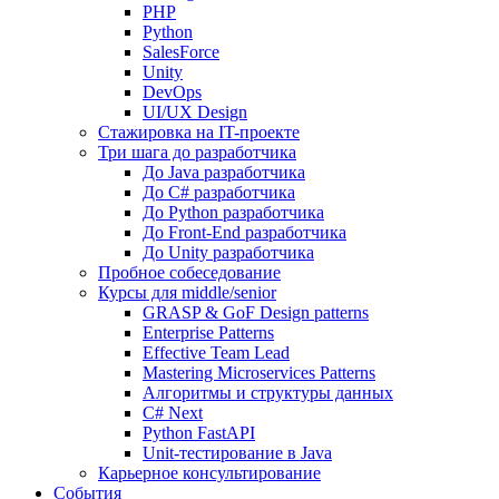
PHP
Python
SalesForce
Unity
DevOps
UI/UX Design
Стажировка на IT-проекте
Три шага до разработчика
До Java разработчика
До C# разработчика
До Python разработчика
До Front-End разработчика
До Unity разработчика
Пробное собеседование
Курсы для middle/senior
GRASP & GoF Design patterns
Enterprise Patterns
Effective Team Lead
Mastering Microservices Patterns
Алгоритмы и структуры данных
C# Next
Python FastAPI
Unit-тестирование в Java
Карьерное консультирование
События