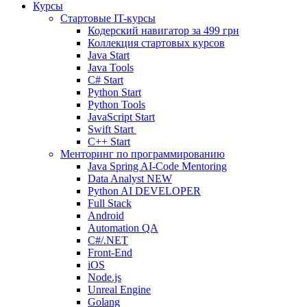
Курсы
Стартовые IT-курсы
Кодерский навигатор за
499 грн
Коллекция стартовых курсов
Java Start
Java Tools
C# Start
Python Start
Python Tools
JavaScript Start
Swift Start
C++ Start
Менторинг по программированию
Java Spring AI-Code Mentoring
Data Analyst
NEW
Python AI DEVELOPER
Full Stack
Android
Automation QA
C#/.NET
Front-End
iOS
Node.js
Unreal Engine
Golang