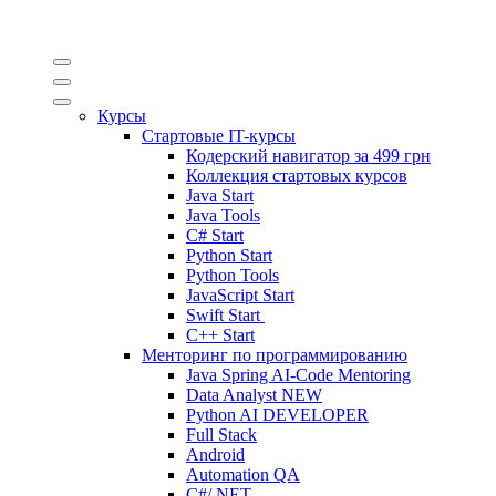
Курсы
Стартовые IT-курсы
Кодерский навигатор за
499 грн
Коллекция стартовых курсов
Java Start
Java Tools
C# Start
Python Start
Python Tools
JavaScript Start
Swift Start
C++ Start
Менторинг по программированию
Java Spring AI-Code Mentoring
Data Analyst
NEW
Python AI DEVELOPER
Full Stack
Android
Automation QA
C#/.NET