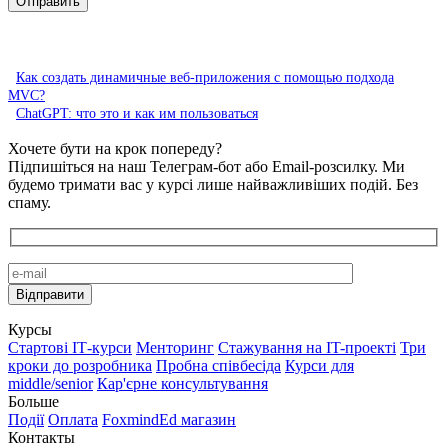
Как создать динамичные веб-приложения с помощью подхода
MVC?
ChatGPT: что это и как им пользоваться
Хочете бути на крок попереду?
Підпишіться на наш Телеграм-бот або Email-розсилку. Ми
будемо тримати вас у курсі лише найважливіших подій. Без
спаму.
Курсы
Стартові IТ-курси
Менторинг
Стажування на IT-проекті
Три
кроки до розробника
Пробна співбесіда
Курси для
middle/senior
Кар'єрне консультування
Больше
Події
Оплата
FoxmindEd магазин
Контакты