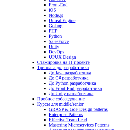
Front-End
iOS
Node.js
Unreal Engine
Golang
PHP
Python
SalesForce
Unity
DevOps
UI/UX Design
Стажировка на IT-проекте
Три шага до разработчика
До Java разработчика
До C# разработчика
До Python разработчика
До Front-End разработчика
До Unity разработчика
Пробное собеседование
Курсы для middle/senior
GRASP & GoF Design patterns
Enterprise Patterns
Effective Team Lead
Mastering Microservices Patterns