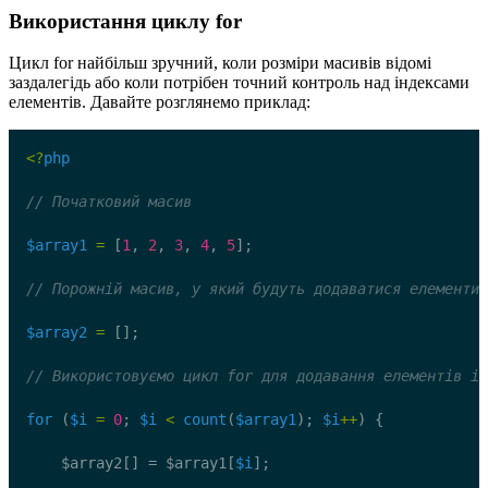
Використання циклу for
Цикл for найбільш зручний, коли розміри масивів відомі
заздалегідь або коли потрібен точний контроль над індексами
елементів. Давайте розглянемо приклад:
<?
php
// Початковий масив
$array1
=
 [
1
, 
2
, 
3
, 
4
, 
5
];
// Порожній масив, у який будуть додаватися елементи
$array2
=
 [];
// Використовуємо цикл for для додавання елементів із
for
 (
$i
=
0
; 
$i
<
count
(
$array1
); 
$i
++
) {
    $array2[] = $array1[
$i
];