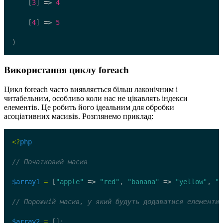
    [
3
] 
=>
4
    [
4
] 
=>
5
)
Використання циклу foreach
Цикл foreach часто виявляється більш лаконічним і
читабельним, особливо коли нас не цікавлять індекси
елементів. Це робить його ідеальним для обробки
асоціативних масивів. Розглянемо приклад:
<?
php
// Початковий масив
$array1
=
 [
"apple"
=>
"red"
, 
"banana"
=>
"yellow"
, 
"g
// Порожній масив, у який будуть додаватися елементи
$array2
=
 [];