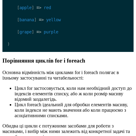
    [
apple
] 
=>
red
    [
banana
] 
=>
yellow
    [
grape
] 
=>
purple
)
Порівняння циклів for і foreach
Основна відмінність між циклами for і foreach полягає в
їхньому застосуванні та читабельності:
Цикл for застосовується, коли нам необхідний доступ до
індексів елементів списку, або ж коли розмір масиву
відомий заздалегідь.
Цикл foreach ідеальний для обробки елементів масиву,
коли індекси не мають значення або коли працюємо з
асоціативними списками.
Обидва ці цикли є потужними засобами для роботи з
масивами, і вибір між ними залежить від конкретної задачі та