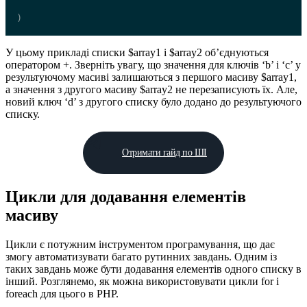
)
У цьому прикладі списки $array1 і $array2 об’єднуються
оператором +. Зверніть увагу, що значення для ключів ‘b’ і ‘c’ у
результуючому масиві залишаються з першого масиву $array1,
а значення з другого масиву $array2 не перезаписують їх. Але,
новий ключ ‘d’ з другого списку було додано до результуючого
списку.
Отримати гайд по ШІ
Цикли для додавання елементів
масиву
Цикли є потужним інструментом програмування, що дає
змогу автоматизувати багато рутинних завдань. Одним із
таких завдань може бути додавання елементів одного списку в
інший. Розглянемо, як можна використовувати цикли for і
foreach для цього в PHP.