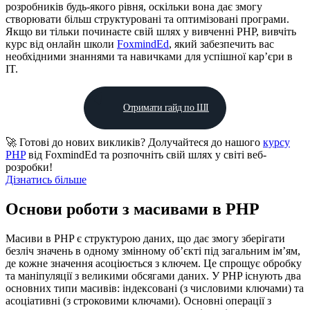
розробників будь-якого рівня, оскільки вона дає змогу
створювати більш структуровані та оптимізовані програми.
Якщо ви тільки починаєте свій шлях у вивченні PHP, вивчіть
курс від онлайн школи
FoxmindEd
, який забезпечить вас
необхідними знаннями та навичками для успішної кар’єри в
IT.
Отримати гайд по ШІ
🚀 Готові до нових викликів? Долучайтеся до нашого
курсу
PHP
від FoxmindEd та розпочніть свій шлях у світі веб-
розробки!
Дізнатись більше
Основи роботи з масивами в PHP
Масиви в PHP є структурою даних, що дає змогу зберігати
безліч значень в одному змінному об’єкті під загальним ім’ям,
де кожне значення асоціюється з ключем. Це спрощує обробку
та маніпуляції з великими обсягами даних. У PHP існують два
основних типи масивів: індексовані (з числовими ключами) та
асоціативні (з строковими ключами). Основні операції з