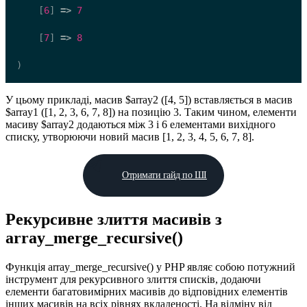
    [
6
] 
=>
7
    [
7
] 
=>
8
)
У цьому прикладі, масив $array2 ([4, 5]) вставляється в масив
$array1 ([1, 2, 3, 6, 7, 8]) на позицію 3. Таким чином, елементи
масиву $array2 додаються між 3 і 6 елементами вихідного
списку, утворюючи новий масив [1, 2, 3, 4, 5, 6, 7, 8].
Отримати гайд по ШІ
Рекурсивне злиття масивів з
array_merge_recursive()
Функція array_merge_recursive() у PHP являє собою потужний
інструмент для рекурсивного злиття списків, додаючи
елементи багатовимірних масивів до відповідних елементів
інших масивів на всіх рівнях вкладеності. На відміну від