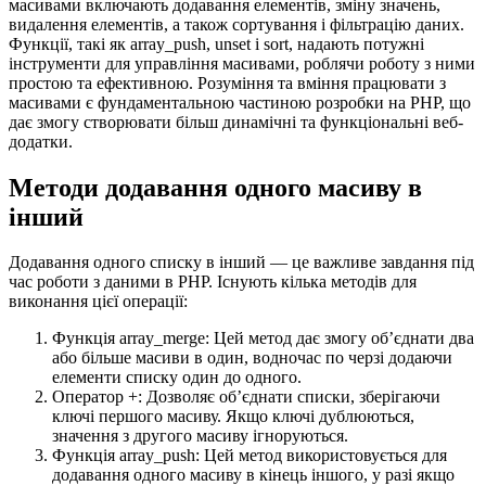
масивами включають додавання елементів, зміну значень,
видалення елементів, а також сортування і фільтрацію даних.
Функції, такі як array_push, unset і sort, надають потужні
інструменти для управління масивами, роблячи роботу з ними
простою та ефективною. Розуміння та вміння працювати з
масивами є фундаментальною частиною розробки на PHP, що
дає змогу створювати більш динамічні та функціональні веб-
додатки.
Методи додавання одного масиву в
інший
Додавання одного списку в інший — це важливе завдання під
час роботи з даними в PHP. Існують кілька методів для
виконання цієї операції:
Функція array_merge: Цей метод дає змогу об’єднати два
або більше масиви в один, водночас по черзі додаючи
елементи списку один до одного.
Оператор +: Дозволяє об’єднати списки, зберігаючи
ключі першого масиву. Якщо ключі дублюються,
значення з другого масиву ігноруються.
Функція array_push: Цей метод використовується для
додавання одного масиву в кінець іншого, у разі якщо