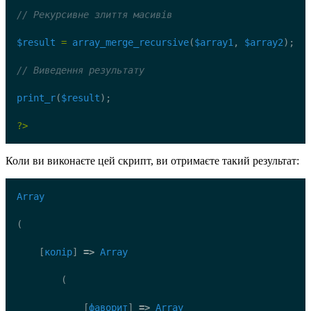
// Рекурсивне злиття масивів
$result
=
array_merge_recursive
(
$array1
, 
$array2
);
// Виведення результату
print_r
(
$result
);
?>
Коли ви виконаєте цей скрипт, ви отримаєте такий результат:
Array
(
    [
колір
] 
=>
Array
        (
            [
фаворит
] 
=>
Array