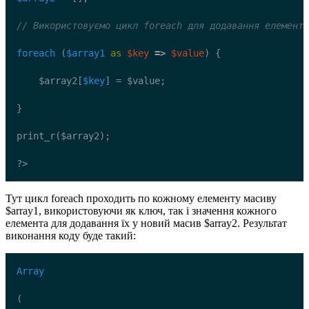
// Використовуємо цикл foreach для додавання елементі
foreach
 (
$array1
as
$key
=>
$value
) {
    $array2[
$key
] = $value;
}
print_r($array2);
?>
Тут цикл foreach проходить по кожному елементу масиву
$array1, використовуючи як ключ, так і значення кожного
елемента для додавання їх у новий масив $array2. Результат
виконання коду буде такий:
Array
(