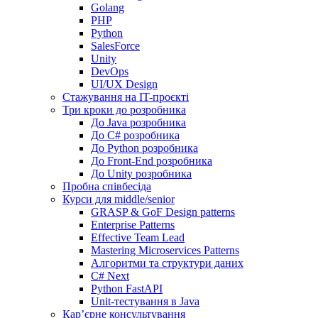
Golang
PHP
Python
SalesForce
Unity
DevOps
UI/UX Design
Стажування на IT-проєкті
Три кроки до розробника
До Java розробника
До C# розробника
До Python розробника
До Front-End розробника
До Unity розробника
Пробна співбесіда
Курси для middle/senior
GRASP & GoF Design patterns
Enterprise Patterns
Effective Team Lead
Mastering Microservices Patterns
Алгоритми та структури даних
C# Next
Python FastAPI
Unit-тестування в Java
Кар’єрне консультування