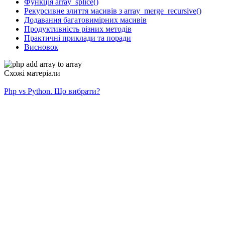
Функція array_splice()
Рекурсивне злиття масивів з array_merge_recursive()
Додавання багатовимірних масивів
Продуктивність різних методів
Практичні приклади та поради
Висновок
Схожі матеріали
Php vs Python. Що вибрати?