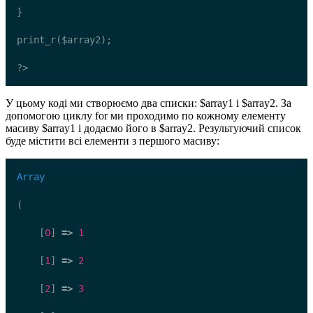
}
print_r($array2);
?>
У цьому коді ми створюємо два списки: $array1 і $array2. За
допомогою циклу for ми проходимо по кожному елементу
масиву $array1 і додаємо його в $array2. Результуючий список
буде містити всі елементи з першого масиву:
Array
(
    [
0
] 
=>
1
    [
1
] 
=>
2
    [
2
] 
=>
3