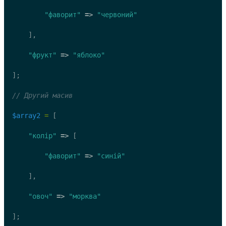
"фаворит"
=>
"червоний"
    ],
"фрукт"
=>
"яблоко"
];
// Другий масив
$array2
=
 [
"колір"
=>
 [
"фаворит"
=>
"синій"
    ],
"овоч"
=>
"морква"
];