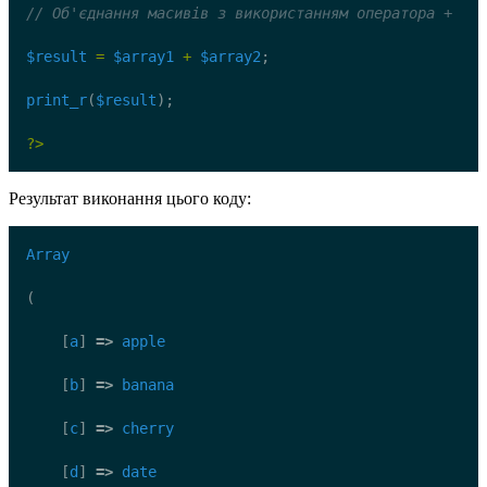
// Об'єднання масивів з використанням оператора +
$result
=
$array1
+
$array2
;
print_r
(
$result
);
?>
Результат виконання цього коду:
Array
(
    [
a
] 
=>
apple
    [
b
] 
=>
banana
    [
c
] 
=>
cherry
    [
d
] 
=>
date