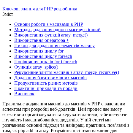
Ключові знання для PHP розробника
Зміст
Основи роботи з масивами в PHP
Методи додавання одного масиву в інший
Використання функції array_merge()
Використання оператора +
Цикли для додавання елементів масиву
Використання циклу for
Використання циклу foreach
Порівняння циклів for і foreach
Функція array_splice()
Рекурсивне злиття масивів з array_merge_recursive()
Додавання багатовимірних масивів
Продуктивність різних методів
Практичні приклади та поради
Висновок
Правильне додавання масивів до масивів у PHP є важливим
аспектом при розробці веб-додатків. Цей процес дає змогу
ефективно організовувати та керувати даними, забезпечуючи
гнучкість і масштабованість додатків. У цій статті ми
розглянемо основні підходи та найкращі практики, пов’язані з
тим, як php add to array. Розуміння цієї теми важливе для