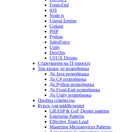
Front-End
iOS
Node.js
Unreal Engine
Golang
PHP
Python
SalesForce
Unity
DevOps
UI/UX Design
Стажування на IT-проєкті
Три кроки до розробника
До Java розробника
До C# розробника
До Python розробника
До Front-End розробника
До Unity розробника
Пробна співбесіда
Курси для middle/senior
GRASP & GoF Design patterns
Enterprise Patterns
Effective Team Lead
Mastering Microservices Patterns