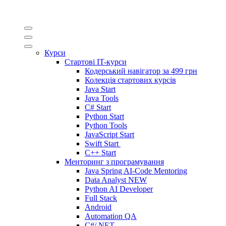
Курси
Стартові IT-курси
Кодерський навігатор за
499 грн
Колекція стартових курсів
Java Start
Java Tools
C# Start
Python Start
Python Tools
JavaScript Start
Swift Start
C++ Start
Менторинг з програмування
Java Spring AI-Code Mentoring
Data Analyst
NEW
Python AI Developer
Full Stack
Android
Automation QA
C#/.NET