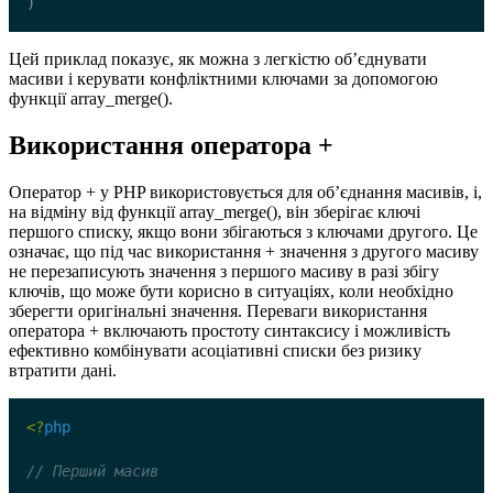
)
Цей приклад показує, як можна з легкістю об’єднувати
масиви і керувати конфліктними ключами за допомогою
функції array_merge().
Використання оператора +
Оператор + у PHP використовується для об’єднання масивів, і,
на відміну від функції array_merge(), він зберігає ключі
першого списку, якщо вони збігаються з ключами другого. Це
означає, що під час використання + значення з другого масиву
не перезаписують значення з першого масиву в разі збігу
ключів, що може бути корисно в ситуаціях, коли необхідно
зберегти оригінальні значення. Переваги використання
оператора + включають простоту синтаксису і можливість
ефективно комбінувати асоціативні списки без ризику
втратити дані.
<?
php
// Перший масив