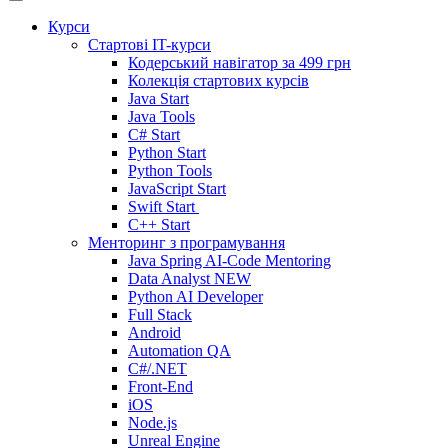
Курси
Стартові IT-курси
Кодерський навігатор за
499 грн
Колекція стартових курсів
Java Start
Java Tools
C# Start
Python Start
Python Tools
JavaScript Start
Swift Start
C++ Start
Менторинг з програмування
Java Spring AI-Code Mentoring
Data Analyst
NEW
Python AI Developer
Full Stack
Android
Automation QA
C#/.NET
Front-End
iOS
Node.js
Unreal Engine