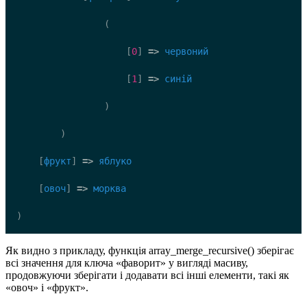
                (
                    [
0
] 
=>
червоний
                    [
1
] 
=>
синій
                )
        )
    [
фрукт
] 
=>
яблуко
    [
овоч
] 
=>
морква
)
Як видно з прикладу, функція array_merge_recursive() зберігає
всі значення для ключа «фаворит» у вигляді масиву,
продовжуючи зберігати і додавати всі інші елементи, такі як
«овоч» і «фрукт».