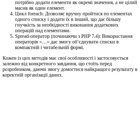
потрібно додати елементи як окремі значення, а не цілий
масив як один елемент.
Цикл foreach: Дозволяє вручну пройтися по елементах
одного списку і додати їх в інший, що дає більшу
гнучкість за необхідності виконання додаткових
операцій над елементами.
Spread-оператор (починаючи з PHP 7.4): Використання
операторів «…» дає змогу об’єднувати списки в
компактній і читабельній формі.
Кожен із цих методів має свої особливості і застосовується
залежно від конкретного завдання, що стоїть перед
розробником, даючи змогу домогтися найкращого результату в
коректній організації даних.