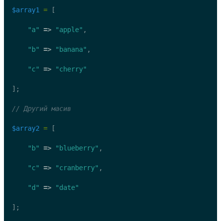
$array1
=
 [
"a"
=>
"apple"
,
"b"
=>
"banana"
,
"c"
=>
"cherry"
];
// Другий масив
$array2
=
 [
"b"
=>
"blueberry"
,
"c"
=>
"cranberry"
,
"d"
=>
"date"
];