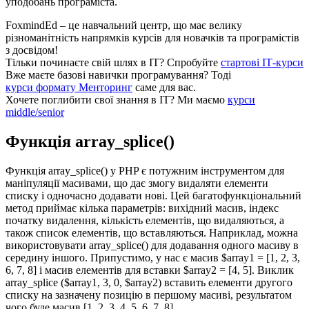
уподобань програміста.
FoxmindEd
– це навчальний центр, що має велику
різноманітність напрямків курсів для новачків та програмістів
з досвідом!
Тільки починаєте свій шлях в ІТ?
Спробуйте
стартові ІТ-курси
Вже маєте базові навички програмування?
Тоді
курси формату Менторинг
саме для вас.
Хочете поглибити свої знання в ІТ?
Ми маємо
курси
middle/senior
Функція array_splice()
Функція array_splice() у PHP є потужним інструментом для
маніпуляції масивами, що дає змогу видаляти елементи
списку і одночасно додавати нові. Цей багатофункціональний
метод приймає кілька параметрів: вихідний масив, індекс
початку видалення, кількість елементів, що видаляються, а
також список елементів, що вставляються. Наприклад, можна
використовувати array_splice() для додавання одного масиву в
середину іншого. Припустимо, у нас є масив $array1 = [1, 2, 3,
6, 7, 8] і масив елементів для вставки $array2 = [4, 5]. Виклик
array_splice ($array1, 3, 0, $array2) вставить елементи другого
списку на зазначену позицію в першому масиві, результатом
чого буде масив [1, 2, 3, 4, 5, 6, 7, 8].