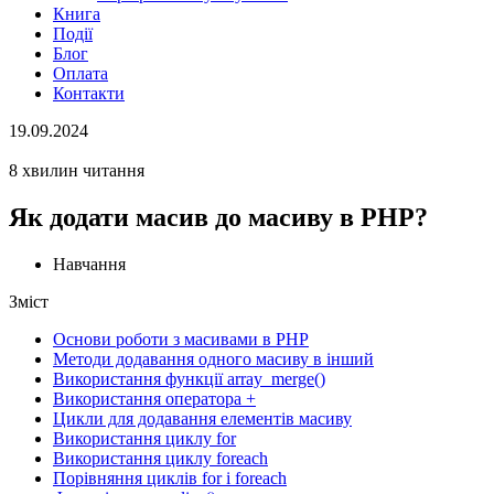
Книга
Події
Блог
Оплата
Контакти
19.09.2024
8 хвилин читання
Як додати масив до масиву в PHP?
Навчання
Зміст
Основи роботи з масивами в PHP
Методи додавання одного масиву в інший
Використання функції array_merge()
Використання оператора +
Цикли для додавання елементів масиву
Використання циклу for
Використання циклу foreach
Порівняння циклів for і foreach