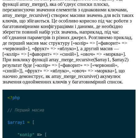
функції array_merge(), яка об’єднує списки плоско,
перезаписуючи значення елементів з однаковими ключами,
array_merge_recursive() створює масиви значень для всіх таких
ключів, що збігаються. Це особливо корисно під час роботи з
багатовимірними конфігураціями і даними, де необхідно
зберегти повний набір усіх значень, наприклад, під час
об’єднання параметрів із різних джерел. Розглянемо приклад,
де перший масив має структуру [«колір» => [«фаворит» =>
«червоний»], «фрукт» => «яблуко»], а другий масив —
[«колір» => [«фаворит» => «синій»], «овоч» => «морква»].
При виклику функції array_merge_recursive($array1, $array2)
результат буде [«колір» => [«фаворит» => [«червоний»,
«синій»]], «фрукт» => «яблуко», «овоч» => «морква»], що
наочно демонструє, як array_merge_recursive() акумулює
значення однойменних ключів у багатовимірний список.
<?
php
// Перший масив
$array1
=
 [
"колір"
=>
 [