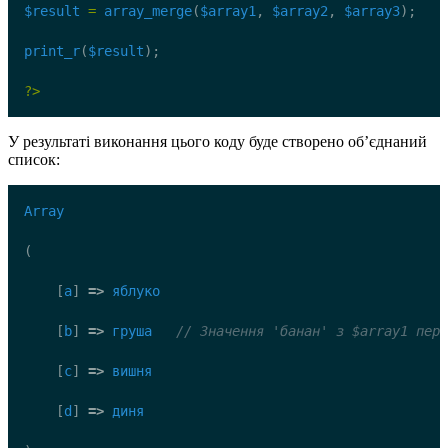
$result
=
array_merge
(
$array1
, 
$array2
, 
$array3
);
print_r
(
$result
);
?>
У результаті виконання цього коду буде створено об’єднаний
список:
Array
(
    [
a
] 
=>
яблуко
    [
b
] 
=>
груша
// Значення 'банан' з $array1 пере
    [
c
] 
=>
вишня
    [
d
] 
=>
диня