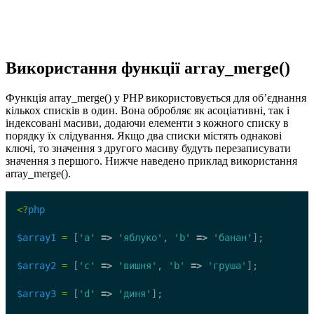
Використання функції array_merge()
Функція array_merge() у PHP використовується для об’єднання
кількох списків в один. Вона обробляє як асоціативні, так і
індексовані масиви, додаючи елементи з кожного списку в
порядку їх слідування. Якщо два списки містять однакові
ключі, то значення з другого масиву будуть перезаписувати
значення з першого. Нижче наведено приклад використання
array_merge().
<?
php
$array1
=
 [
'a'
=>
'яблуко'
, 
'b'
=>
'банан'
];
$array2
=
 [
'c'
=>
'вишня'
, 
'b'
=>
'груша'
];
$array3
=
 [
'd'
=>
'диня'
];