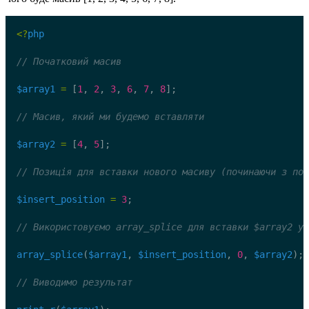
<?
php
// Початковий масив
$array1
=
 [
1
, 
2
, 
3
, 
6
, 
7
, 
8
];
// Масив, який ми будемо вставляти
$array2
=
 [
4
, 
5
];
// Позиція для вставки нового масиву (починаючи з поз
$insert_position
=
3
;
// Використовуємо array_splice для вставки $array2 у 
array_splice
(
$array1
, 
$insert_position
, 
0
, 
$array2
);
// Виводимо результат