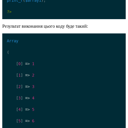
print_r
(
$array1
);
?>
Результат виконання цього коду буде такий:
Array
(
    [
0
] 
=>
1
    [
1
] 
=>
2
    [
2
] 
=>
3
    [
3
] 
=>
4
    [
4
] 
=>
5
    [
5
] 
=>
6