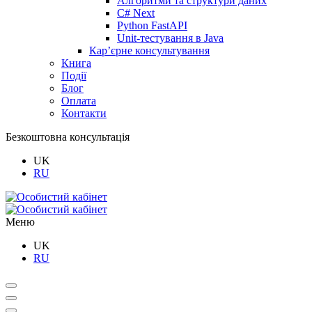
Алгоритми та структури даних
C# Next
Python FastAPI
Unit-тестування в Java
Кар’єрне консультування
Книга
Події
Блог
Оплата
Контакти
Безкоштовна консультація
UK
RU
Меню
UK
RU