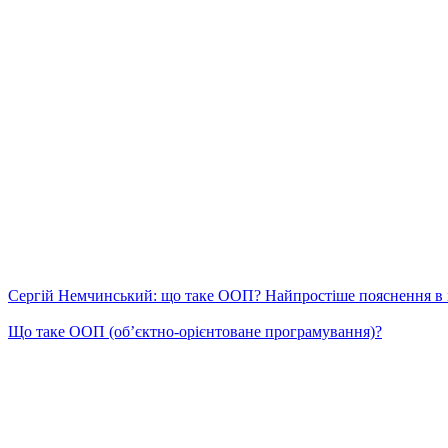
Сергій Немчинський: що таке ООП? Найпростіше пояснення в 
Що таке ООП (об’єктно-орієнтоване програмування)?