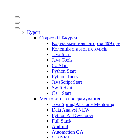
Курси
Стартові IT-курси
Кодерський навігатор за
499 грн
Колекція стартових курсів
Java Start
Java Tools
C# Start
Python Start
Python Tools
JavaScript Start
Swift Start
C++ Start
Менторинг з програмування
Java Spring AI-Code Mentoring
Data Analyst
NEW
Python AI Developer
Full Stack
Android
Automation QA
C#/.NET