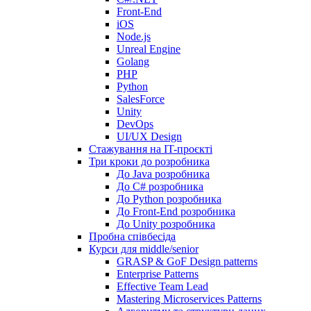
Front-End
iOS
Node.js
Unreal Engine
Golang
PHP
Python
SalesForce
Unity
DevOps
UI/UX Design
Стажування на IT-проєкті
Три кроки до розробника
До Java розробника
До C# розробника
До Python розробника
До Front-End розробника
До Unity розробника
Пробна співбесіда
Курси для middle/senior
GRASP & GoF Design patterns
Enterprise Patterns
Effective Team Lead
Mastering Microservices Patterns