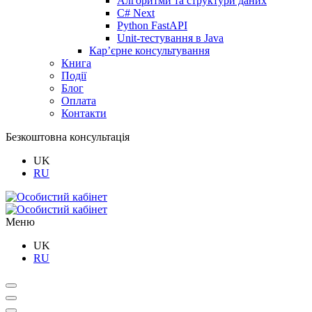
Алгоритми та структури даних
C# Next
Python FastAPI
Unit-тестування в Java
Кар’єрне консультування
Книга
Події
Блог
Оплата
Контакти
Безкоштовна консультація
UK
RU
Меню
UK
RU