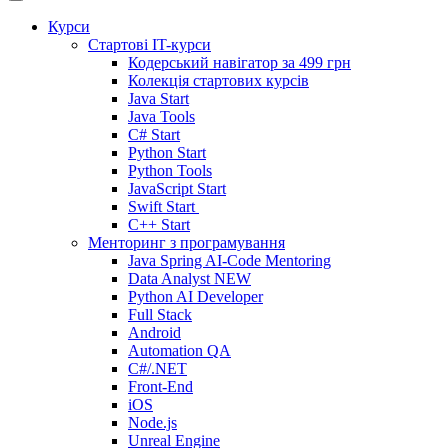
Курси
Стартові IT-курси
Кодерський навігатор за
499 грн
Колекція стартових курсів
Java Start
Java Tools
C# Start
Python Start
Python Tools
JavaScript Start
Swift Start
C++ Start
Менторинг з програмування
Java Spring AI-Code Mentoring
Data Analyst
NEW
Python AI Developer
Full Stack
Android
Automation QA
C#/.NET
Front-End
iOS
Node.js
Unreal Engine