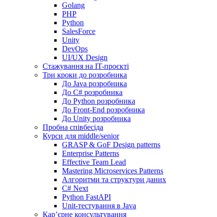
Golang
PHP
Python
SalesForce
Unity
DevOps
UI/UX Design
Стажування на IT-проєкті
Три кроки до розробника
До Java розробника
До C# розробника
До Python розробника
До Front-End розробника
До Unity розробника
Пробна співбесіда
Курси для middle/senior
GRASP & GoF Design patterns
Enterprise Patterns
Effective Team Lead
Mastering Microservices Patterns
Алгоритми та структури даних
C# Next
Python FastAPI
Unit-тестування в Java
Кар’єрне консультування