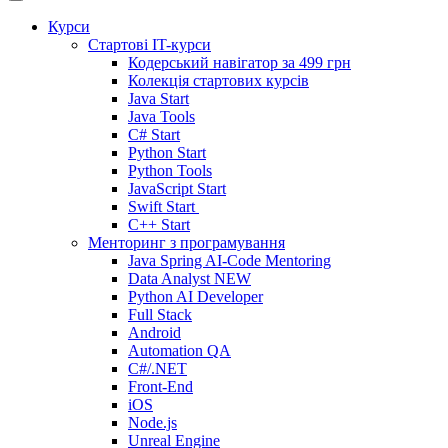
Курси
Стартові IT-курси
Кодерський навігатор за
499 грн
Колекція стартових курсів
Java Start
Java Tools
C# Start
Python Start
Python Tools
JavaScript Start
Swift Start
C++ Start
Менторинг з програмування
Java Spring AI-Code Mentoring
Data Analyst
NEW
Python AI Developer
Full Stack
Android
Automation QA
C#/.NET
Front-End
iOS
Node.js
Unreal Engine