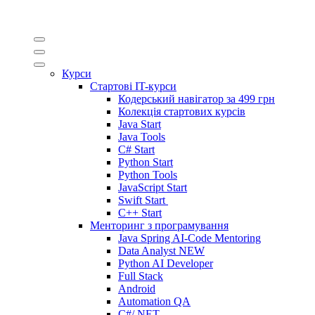
Курси
Стартові IT-курси
Кодерський навігатор за
499 грн
Колекція стартових курсів
Java Start
Java Tools
C# Start
Python Start
Python Tools
JavaScript Start
Swift Start
C++ Start
Менторинг з програмування
Java Spring AI-Code Mentoring
Data Analyst
NEW
Python AI Developer
Full Stack
Android
Automation QA
C#/.NET