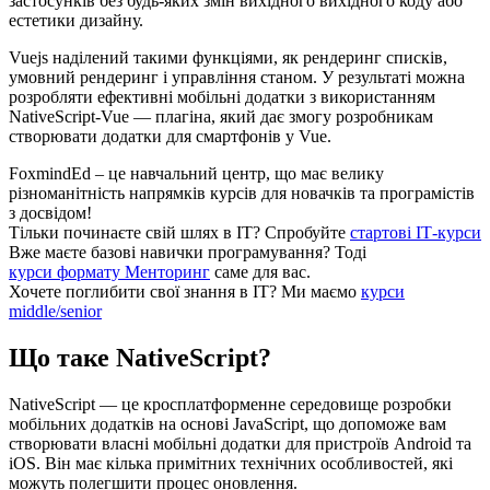
застосунків без будь-яких змін вихідного вихідного коду або
естетики дизайну.
Vuejs наділений такими функціями, як рендеринг списків,
умовний рендеринг і управління станом. У результаті можна
розробляти ефективні мобільні додатки з використанням
NativeScript-Vue — плагіна, який дає змогу розробникам
створювати додатки для смартфонів у Vue.
FoxmindEd
– це навчальний центр, що має велику
різноманітність напрямків курсів для новачків та програмістів
з досвідом!
Тільки починаєте свій шлях в ІТ?
Спробуйте
стартові ІТ-курси
Вже маєте базові навички програмування?
Тоді
курси формату Менторинг
саме для вас.
Хочете поглибити свої знання в ІТ?
Ми маємо
курси
middle/senior
Що таке NativeScript?
NativeScript — це кросплатформенне середовище розробки
мобільних додатків на основі JavaScript, що допоможе вам
створювати власні мобільні додатки для пристроїв Android та
iOS. Він має кілька примітних технічних особливостей, які
можуть полегшити процес оновлення.