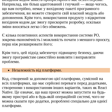
Наприклад, він більш адаптований і гнучкий — якщо чогось,
що вам потрібно, немає у вихідному пакеті програмного
забезпечення, ви можете створити свій власний модуль або
доповнення. Крім того, використання продукту з відкритим
вихідним кодом дає змогу прискорити розробку, оскільки
зміни вносяться легко і без обмежень.
Є кілька позитивних аспектів використання системи PO,
зокрема економічність і можливість почати з меншого проєкту,
перш ніж розширювати його;
Крім того, цей підхід забезпечує підвищену безпеку, даючи
змогу програмістам самостійно виявляти і виправляти
проблеми.
Незалежність від платформи.
Код, створений за допомогою цієї платформи, сумісний на
всіх платформах, що має серйозні переваги перед додатками,
створеними з використанням інших варіантів, таких як React
Native. Це означає, що ваш проєкт можна запустити на будь-
якому пристрої або в будь-якій операційній системі, чого не
можна сказати про додатки, розроблені спеціально для однієї
платформи.