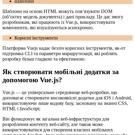
Шаблони
Шаблони на основі HTML можуть пов’язувати DOM
(об’єктну модель документа) і дані прикладу. Це дає змогу
розробникам, які працюють із Vue.js, використовувати
компоненти, які візуалізуються асинхронно.
Корисні інструменти
Платформа Vuejs надає безліч корисних інструментів, як-от
підтримка CLI та параметри маршрутизації, які роблять
розробку більш гладкою та ефективною.
Як створювати мобільні додатки за
допомогою Vue.js?
Vue.js — це універсальне середовище веб-розробки, що
допомагає створювати високоякісні додатки для iOS і Android,
використовуючи лише кодову базу, засновану на знанні CSS,
HTML і JavaScript;
Він функціонує як загальна веб-інфраструктура для
розроблення контенту веб-сайту, але також може
використовуватися для створення власних мобільних