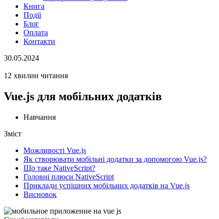
Книга
Події
Блог
Оплата
Контакти
30.05.2024
12 хвилин читання
Vue.js для мобільних додатків
Навчання
Зміст
Можливості Vue.js
Як створювати мобільні додатки за допомогою Vue.js?
Що таке NativeScript?
Головні плюси NativeScript
Приклади успішних мобільних додатків на Vue.js
Висновок