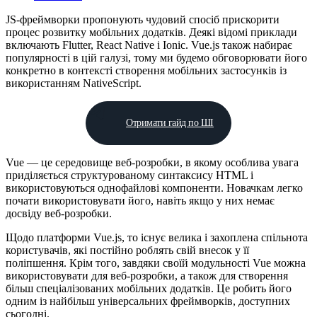
JS-фреймворки пропонують чудовий спосіб прискорити
процес розвитку мобільних додатків. Деякі відомі приклади
включають Flutter, React Native і Ionic. Vue.js також набирає
популярності в цій галузі, тому ми будемо обговорювати його
конкретно в контексті створення мобільних застосунків із
використанням NativeScript.
Отримати гайд по ШІ
Vue — це середовище веб-розробки, в якому особлива увага
приділяється структурованому синтаксису HTML і
використовуються однофайлові компоненти. Новачкам легко
почати використовувати його, навіть якщо у них немає
досвіду веб-розробки.
Щодо платформи Vue.js, то існує велика і захоплена спільнота
користувачів, які постійно роблять свій внесок у її
поліпшення. Крім того, завдяки своїй модульності Vue можна
використовувати для веб-розробки, а також для створення
більш спеціалізованих мобільних додатків. Це робить його
одним із найбільш універсальних фреймворків, доступних
сьогодні.