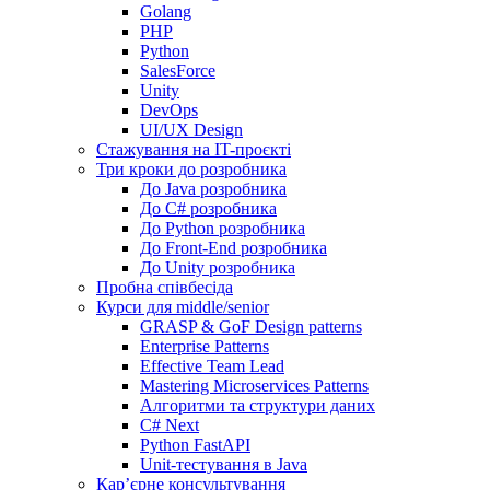
Golang
PHP
Python
SalesForce
Unity
DevOps
UI/UX Design
Стажування на IT-проєкті
Три кроки до розробника
До Java розробника
До C# розробника
До Python розробника
До Front-End розробника
До Unity розробника
Пробна співбесіда
Курси для middle/senior
GRASP & GoF Design patterns
Enterprise Patterns
Effective Team Lead
Mastering Microservices Patterns
Алгоритми та структури даних
C# Next
Python FastAPI
Unit-тестування в Java
Кар’єрне консультування