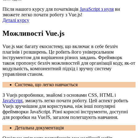
Після нашого курсу для початківців
JavaScript з нуля
ви
зможете легко почати роботу з Vue.js!
Деталі курсу
Можливості Vue.js
Vue.js має багату екосистему, що включає в себе безліч
плагінів і розширень. Це робить його універсальним
інструментом для вирішення різних завдань. Фреймворк
також пропонує безліч можливостей для організації коду, як-от
модульність, компонентний підхід і зручну систему
управління станом.
Система, що легко навчається
З Vuejs розробники, знайомі з основами CSS, HTML і
JavaScript
, зможуть легко почати роботу. Цей аспект робить
Vuejs зручнішим для користувача, ніж інші популярні
фреймворки JavaScript. Різні корисні інструменти, доступні
для розробки на VueJS, загалом полегшують навчання.
Детальна документація