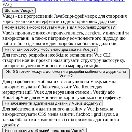
FAQ
Що таке Vue.js?
Vue.js - це прогресивний JavaScript-фреймворк для створення
користувацьких інтерфейсів і односторінкових додатків.
Чому варто використовувати Vue.js для мобільних додатків?
Vue.js пропонує високу продуктивність, легкість у вивченні та
використанні, а також підтримку компонентного підходу, що
робить його ідеальним для розробки мобільних додатків.
Як почати розробку мобільного додатка на Vue.js?
Для початку розробки необхідно встановити Vue CLI,
створити новий проєкт і налаштувати структуру застосунку,
використовуючи компоненти та маршрутизацію.
Які бібліотеки можуть допомогти в розробці мобільного додатка на
Vue.js?
Для розроблення мобільних застосунків на Vue.js можна
використовувати бібліотеки, як-от Vue Router для
маршрутизації, Vuex для керування станом і Vuetify або
BootstrapVue для компонентів користувацького інтерфейсу.
Як забезпечити адаптивний дизайн у Vue.js додатку?
Для забезпечення адаптивного дизайну у Vue.js можна
використовувати CSS медіа-запити, flexbox і grid layout, а
також бібліотеки компонентів із підтримкою адаптивного
дизайну.
Як розгорнути мобільний додаток на Vue.js?