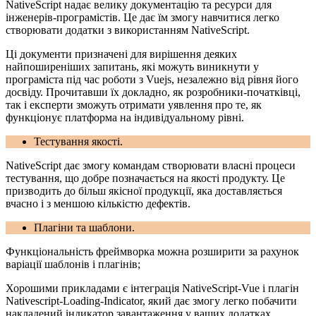
NativeScript надає велику документацію та ресурси для
інженерів-програмістів. Це дає їм змогу навчитися легко
створювати додатки з використанням NativeScript.
Ці документи призначені для вирішення деяких
найпоширеніших запитань, які можуть виникнути у
програміста під час роботи з Vuejs, незалежно від рівня його
досвіду. Прочитавши їх докладно, як розробники-початківці,
так і експерти зможуть отримати уявлення про те, як
функціонує платформа на індивідуальному рівні.
Тестування якості.
NativeScript дає змогу командам створювати власні процеси
тестування, що добре позначається на якості продукту. Це
призводить до більш якісної продукції, яка доставляється
вчасно і з меншою кількістю дефектів.
Плагіни та шаблони.
Функціональність фреймворка можна розширити за рахунок
варіації шаблонів і плагінів;
Хорошими прикладами є інтеграція NativeScript-Vue і плагін
Nativescript-Loading-Indicator, який дає змогу легко побачити
накладений індикатор завантаження у ваших додатках.