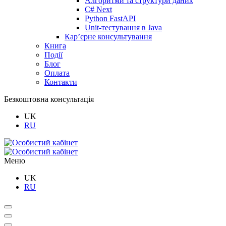
Алгоритми та структури даних
C# Next
Python FastAPI
Unit-тестування в Java
Кар’єрне консультування
Книга
Події
Блог
Оплата
Контакти
Безкоштовна консультація
UK
RU
Меню
UK
RU