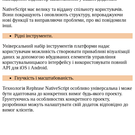
NativeScript має велику та віддану спільноту користувачів.
Вони покращують і оновлюють структуру, впроваджуючи
нові функції та виправляючи проблеми, про які повідомили
інші.
Рідні інструменти.
Універсальний набір інструментів платформи надає
користувачам можливість створювати привабливі візуалізації
даних за допомогою вбудованих елементів управління
користувальницького інтерфейсу і використовувати повний
API для iOS і Android.
Гнучкість і масштабованість.
Технологія Rephrase NativeScript особливо універсальна і може
бути адаптована до конкретних вимог будь-якого проекту.
Ґрунтуючись на особливостях конкретного проекту,
розробники можуть налаштувати свій додаток відповідно до
вимог клієнтів.