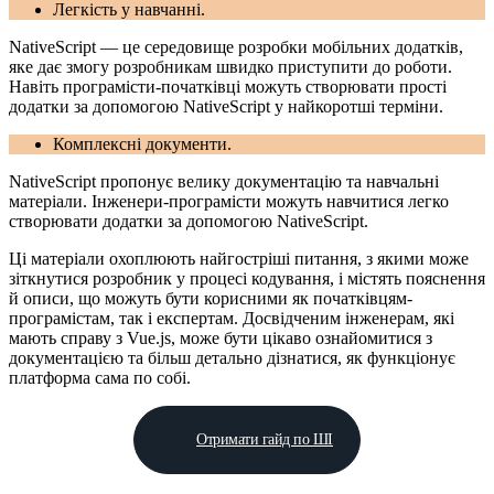
Легкість у навчанні.
NativeScript — це середовище розробки мобільних додатків,
яке дає змогу розробникам швидко приступити до роботи.
Навіть програмісти-початківці можуть створювати прості
додатки за допомогою NativeScript у найкоротші терміни.
Комплексні документи.
NativeScript пропонує велику документацію та навчальні
матеріали. Інженери-програмісти можуть навчитися легко
створювати додатки за допомогою NativeScript.
Ці матеріали охоплюють найгостріші питання, з якими може
зіткнутися розробник у процесі кодування, і містять пояснення
й описи, що можуть бути корисними як початківцям-
програмістам, так і експертам. Досвідченим інженерам, які
мають справу з Vue.js, може бути цікаво ознайомитися з
документацією та більш детально дізнатися, як функціонує
платформа сама по собі.
Отримати гайд по ШІ