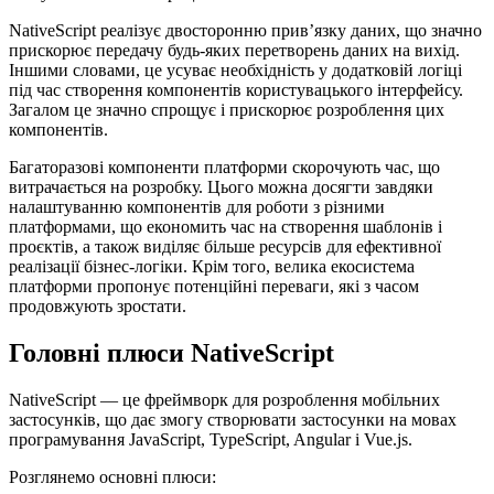
NativeScript реалізує двосторонню прив’язку даних, що значно
прискорює передачу будь-яких перетворень даних на вихід.
Іншими словами, це усуває необхідність у додатковій логіці
під час створення компонентів користувацького інтерфейсу.
Загалом це значно спрощує і прискорює розроблення цих
компонентів.
Багаторазові компоненти платформи скорочують час, що
витрачається на розробку. Цього можна досягти завдяки
налаштуванню компонентів для роботи з різними
платформами, що економить час на створення шаблонів і
проєктів, а також виділяє більше ресурсів для ефективної
реалізації бізнес-логіки. Крім того, велика екосистема
платформи пропонує потенційні переваги, які з часом
продовжують зростати.
Головні плюси NativeScript
NativeScript — це фреймворк для розроблення мобільних
застосунків, що дає змогу створювати застосунки на мовах
програмування JavaScript, TypeScript, Angular і Vue.js.
Розглянемо основні плюси: