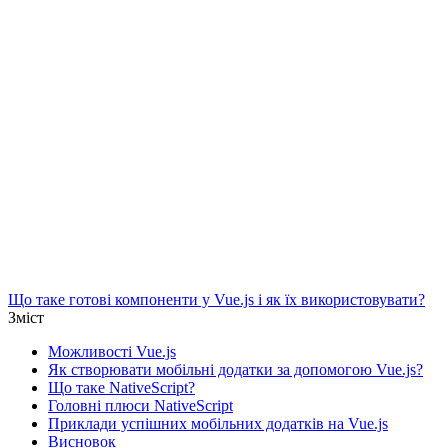
Що таке готові компоненти у Vue.js і як їх використовувати?
Зміст
Можливості Vue.js
Як створювати мобільні додатки за допомогою Vue.js?
Що таке NativeScript?
Головні плюси NativeScript
Приклади успішних мобільних додатків на Vue.js
Висновок