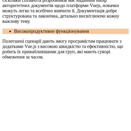
Оскільки спільнота розробників має надійний набір
авторитетних документів щодо платформи Vuejs, новачки
можуть легко та всебічно вивчити її. Документація добре
структурована та лаконічна, детально висвітлюючи кожну
важливу тему.
Високопродуктивне функціонування
Полегшені сценарії дають змогу програмістам працювати з
додатками Vue.js з високою швидкістю та ефективністю, що
робить їх привабливішими для груп, які мають суворі
обмеження за часом.