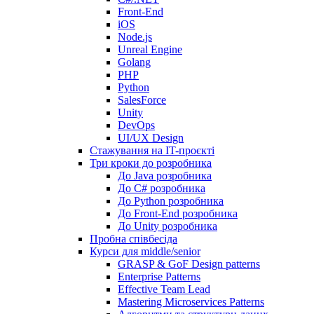
Front-End
iOS
Node.js
Unreal Engine
Golang
PHP
Python
SalesForce
Unity
DevOps
UI/UX Design
Стажування на IT-проєкті
Три кроки до розробника
До Java розробника
До C# розробника
До Python розробника
До Front-End розробника
До Unity розробника
Пробна співбесіда
Курси для middle/senior
GRASP & GoF Design patterns
Enterprise Patterns
Effective Team Lead
Mastering Microservices Patterns