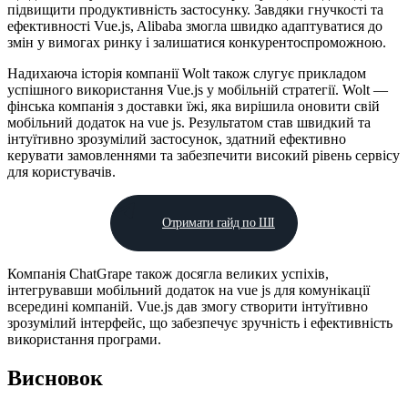
підвищити продуктивність застосунку. Завдяки гнучкості та
ефективності Vue.js, Alibaba змогла швидко адаптуватися до
змін у вимогах ринку і залишатися конкурентоспроможною.
Надихаюча історія компанії Wolt також слугує прикладом
успішного використання Vue.js у мобільній стратегії. Wolt —
фінська компанія з доставки їжі, яка вирішила оновити свій
мобільний додаток на vue js. Результатом став швидкий та
інтуїтивно зрозумілий застосунок, здатний ефективно
керувати замовленнями та забезпечити високий рівень сервісу
для користувачів.
Отримати гайд по ШІ
Компанія ChatGrape також досягла великих успіхів,
інтегрувавши мобільний додаток на vue js для комунікації
всередині компаній. Vue.js дав змогу створити інтуїтивно
зрозумілий інтерфейс, що забезпечує зручність і ефективність
використання програми.
Висновок