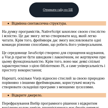
Отримати гайд по ШІ
Відмінна синтаксична структура.
На думку програмістів, NativeScript захоплює своєю стислістю
і ясністю. Це дає змогу легко створювати код, який легко
читати. Крім того, фреймворк дає змогу висловлювати одні
команди різними способами, що робить його універсальним.
Це середовище JavaScript створено для спрощення кодування,
а Vue.js прагне бути швидким і лаконічним, не жертвуючи при
цьому функціональністю. Крім того, воно має деякі спільні
характеристики з цією бібліотекою JS, а саме універсальність і
простоту використання;
Нарешті, оскільки Vuejs відносно стислий за своєю природою
порівняно з іншими фреймворками, користувачі можуть
створювати складніші програми з меншими зусиллями.
Відкрите джерело.
Перефразування Вибір програмного рішення з відкритим
вихідним кодом замість пропрієтарного має безліч переваг.