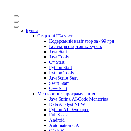
Курси
Стартові IT-курси
Кодерський навігатор за
499 грн
Колекція стартових курсів
Java Start
Java Tools
C# Start
Python Start
Python Tools
JavaScript Start
Swift Start
C++ Start
Менторинг з програмування
Java Spring AI-Code Mentoring
Data Analyst
NEW
Python AI Developer
Full Stack
Android
Automation QA
C#/.NET