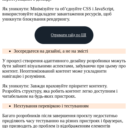
Як уникнути: Мінімізуйте та об’єднуйте CSS і JavaScript,
використовуйте відкладене завантаження ресурсів, щоб
уникнути блокування рендерингу.
Отримати гайд по ШІ
Зосередьтеся на дизайні, а не на змісті
У процесі створення адаптивного дизайну розробники можуть
бути зайняті візуальними аспектами, забуваючи при цьому про
контент. Неоптимізований контент може ускладнити
навігацію і розуміння.
Як уникнути: Завжди враховуйте пріоритет контенту.
Розробіть структуру, яка робить контент легко доступним і
читабельним на будь-яких пристроях.
Нехтування перевіркою і тестуванням
Багато розробників після завершення проєкту недостатньо
приділяють часу тестуванню на різних пристроях і браузерах,
що призводить до проблем із відображенням елементів