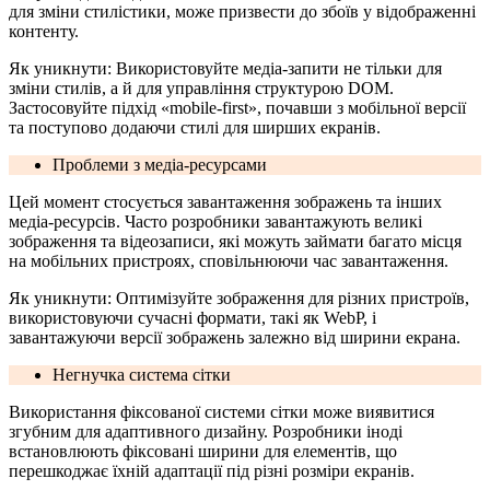
для зміни стилістики, може призвести до збоїв у відображенні
контенту.
Як уникнути: Використовуйте медіа-запити не тільки для
зміни стилів, а й для управління структурою DOM.
Застосовуйте підхід «mobile-first», почавши з мобільної версії
та поступово додаючи стилі для ширших екранів.
Проблеми з медіа-ресурсами
Цей момент стосується завантаження зображень та інших
медіа-ресурсів. Часто розробники завантажують великі
зображення та відеозаписи, які можуть займати багато місця
на мобільних пристроях, сповільнюючи час завантаження.
Як уникнути: Оптимізуйте зображення для різних пристроїв,
використовуючи сучасні формати, такі як WebP, і
завантажуючи версії зображень залежно від ширини екрана.
Негнучка система сітки
Використання фіксованої системи сітки може виявитися
згубним для адаптивного дизайну. Розробники іноді
встановлюють фіксовані ширини для елементів, що
перешкоджає їхній адаптації під різні розміри екранів.