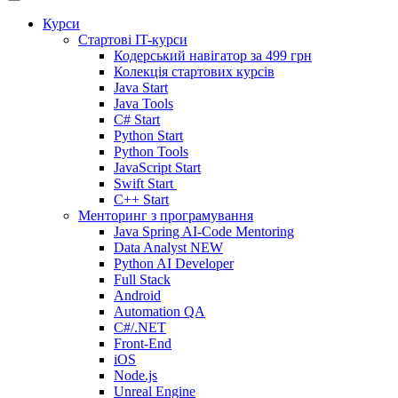
Курси
Стартові IT-курси
Кодерський навігатор за
499 грн
Колекція стартових курсів
Java Start
Java Tools
C# Start
Python Start
Python Tools
JavaScript Start
Swift Start
C++ Start
Менторинг з програмування
Java Spring AI-Code Mentoring
Data Analyst
NEW
Python AI Developer
Full Stack
Android
Automation QA
C#/.NET
Front-End
iOS
Node.js
Unreal Engine