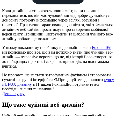
Коли дизайнери створюють новий сайт, вони повинні
переконатися, що він має чудовий вигляд, добре функціонує і
доносить потрібну інформацію через всілякі браузери і
пристрої. Практично гарантовано, що клієнти, які займаються
дизайном веб-сайтів, проситимуть про створення мобільної
версії сайту. Принципи, інструменти та шаблони чуйного веб-
дизайну роблять це можливим.
У цьому докладному посібнику від онлайн школи
FoxmindEd
ми розповімо про все, що вам потрібно знати про чуйний веб-
дизайн — responsive верстка що це, від історії його створення
до найкращих практик і яскравих прикладів, на яких можна
вчитися.
Не проґавте шанс стати затребуваним фахівцем і створювати
сучасні та зручні інтерфейси 🎨Приєднуйтесь до нашого
курсу
з UI/UX дизайну
в IT-школі FoxmindEd і отримайте всі
необхідні знання та навички!
Деталі курсу
Що таке чуйний веб-дизайн?
Чуйний веб дизайн — це підхід до розроблення веб-сайту,