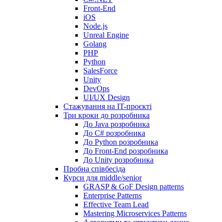
Front-End
iOS
Node.js
Unreal Engine
Golang
PHP
Python
SalesForce
Unity
DevOps
UI/UX Design
Стажування на IT-проєкті
Три кроки до розробника
До Java розробника
До C# розробника
До Python розробника
До Front-End розробника
До Unity розробника
Пробна співбесіда
Курси для middle/senior
GRASP & GoF Design patterns
Enterprise Patterns
Effective Team Lead
Mastering Microservices Patterns