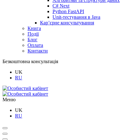
Алгоритми та структури даних
C# Next
Python FastAPI
Unit-тестування в Java
Кар’єрне консультування
Книга
Події
Блог
Оплата
Контакти
Безкоштовна консультація
UK
RU
Меню
UK
RU