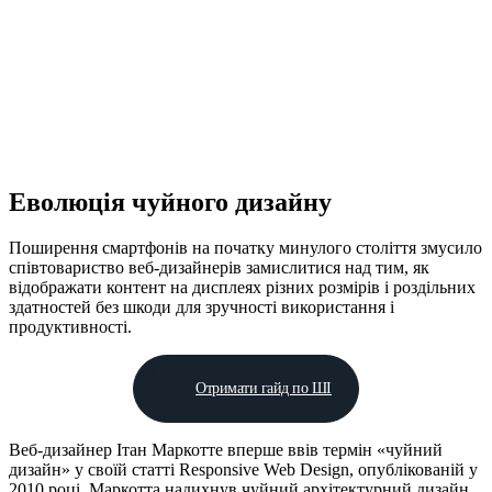
Еволюція чуйного дизайну
Поширення смартфонів на початку минулого століття змусило
співтовариство веб-дизайнерів замислитися над тим, як
відображати контент на дисплеях різних розмірів і роздільних
здатностей без шкоди для зручності використання і
продуктивності.
Отримати гайд по ШІ
Веб-дизайнер Ітан Маркотте вперше ввів термін «чуйний
дизайн» у своїй статті Responsive Web Design, опублікованій у
2010 році. Маркотта надихнув чуйний архітектурний дизайн,