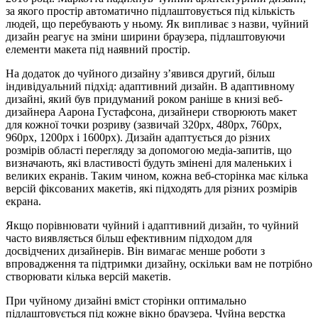
за якого простір автоматично підлаштовується під кількість
людей, що перебувають у ньому. Як випливає з назви, чуйний
дизайн реагує на зміни ширини браузера, підлаштовуючи
елементи макета під наявний простір.
На додаток до чуйного дизайну з’явився другий, більш
індивідуальний підхід: адаптивний дизайн. В адаптивному
дизайні, який був придуманий роком раніше в книзі веб-
дизайнера Аарона Густафсона, дизайнери створюють макет
для кожної точки розриву (зазвичай 320px, 480px, 760px,
960px, 1200px і 1600px). Дизайн адаптується до різних
розмірів області перегляду за допомогою медіа-запитів, що
визначають, які властивості будуть змінені для маленьких і
великих екранів. Таким чином, кожна веб-сторінка має кілька
версій фіксованих макетів, які підходять для різних розмірів
екрана.
Якщо порівнювати чуйний і адаптивний дизайн, то чуйний
часто виявляється більш ефективним підходом для
досвідчених дизайнерів. Він вимагає менше роботи з
впровадження та підтримки дизайну, оскільки вам не потрібно
створювати кілька версій макетів.
При чуйному дизайні вміст сторінки оптимально
підлаштовується під кожне вікно браузера. Чуйна верстка