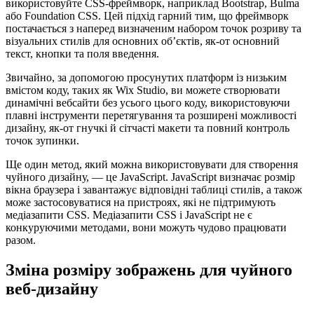
використовуйте CSS-фреймворк, наприклад Bootstrap, Bulma
або Foundation CSS. Цей підхід гарний тим, що фреймворк
постачається з наперед визначеним набором точок розриву та
візуальних стилів для основних об’єктів, як-от основний
текст, кнопки та поля введення.
Звичайно, за допомогою просунутих платформ із низьким
вмістом коду, таких як Wix Studio, ви можете створювати
динамічні вебсайти без усього цього коду, використовуючи
плавні інструменти перетягування та розширені можливості
дизайну, як-от гнучкі й сітчасті макети та повний контроль
точок зупинки.
Ще один метод, який можна використовувати для створення
чуйного дизайну, — це JavaScript. JavaScript визначає розмір
вікна браузера і завантажує відповідні таблиці стилів, а також
може застосовуватися на пристроях, які не підтримують
медіазапити CSS. Медіазапити CSS і JavaScript не є
конкуруючими методами, вони можуть чудово працювати
разом.
Зміна розміру зображень для чуйного
веб-дизайну