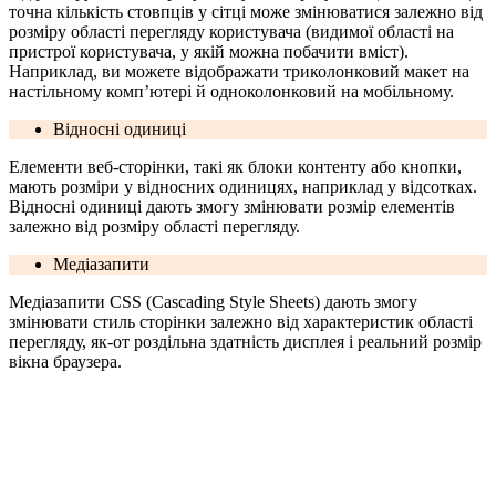
точна кількість стовпців у сітці може змінюватися залежно від
розміру області перегляду користувача (видимої області на
пристрої користувача, у якій можна побачити вміст).
Наприклад, ви можете відображати триколонковий макет на
настільному комп’ютері й одноколонковий на мобільному.
Відносні одиниці
Елементи веб-сторінки, такі як блоки контенту або кнопки,
мають розміри у відносних одиницях, наприклад у відсотках.
Відносні одиниці дають змогу змінювати розмір елементів
залежно від розміру області перегляду.
Медіазапити
Медіазапити CSS (Cascading Style Sheets) дають змогу
змінювати стиль сторінки залежно від характеристик області
перегляду, як-от роздільна здатність дисплея і реальний розмір
вікна браузера.