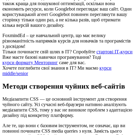
також краща для пошукової оптимізації, оскільки вона
економить ресурси, коли Googlebot переглядає ваш сайт. Один
користувацький агент Googlebot повинен переглянути вашу
сторінку тільки один раз, а не кілька разів, щоб отримати
кілька версій вашого дизайну.
FoxmindEd
– це навчальний центр, що має велику
різноманітність напрямків курсів для новачків та програмістів
з досвідом!
Тільки починаєте свій шлях в ІТ?
Спробуйте
стартові ІТ-курси
Вже маєте базові навички програмування?
Тоді
курси формату Менторинг
саме для вас.
Хочете поглибити свої знання в ІТ?
Ми маємо
курси
middle/senior
Методи створення чуйних веб-сайтів
Медіазапити CSS — це основний інструмент для створення
чуйного сайту. Усі сучасні веб-браузери нативно аналізують
медіазапити CSS, тому у вас не виникне проблем з адаптацією
дизайну під конкретну платформу.
Але те, що вони є базовим інструментом, не означає, що ви
повинні починати CSS media queries з нуля. Замість цього