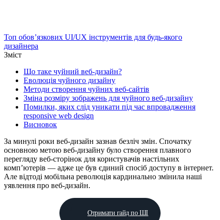
Топ обов’язкових UI/UX інструментів для будь-якого
дизайнера
Зміст
Що таке чуйний веб-дизайн?
Еволюція чуйного дизайну
Методи створення чуйних веб-сайтів
Зміна розміру зображень для чуйного веб-дизайну
Помилки, яких слід уникати під час впровадження
responsive web design
Висновок
За минулі роки веб-дизайн зазнав безліч змін. Спочатку
основною метою веб-дизайну було створення плавного
перегляду веб-сторінок для користувачів настільних
комп’ютерів — адже це був єдиний спосіб доступу в інтернет.
Але відтоді мобільна революція кардинально змінила наші
уявлення про веб-дизайн.
Отримати гайд по ШІ