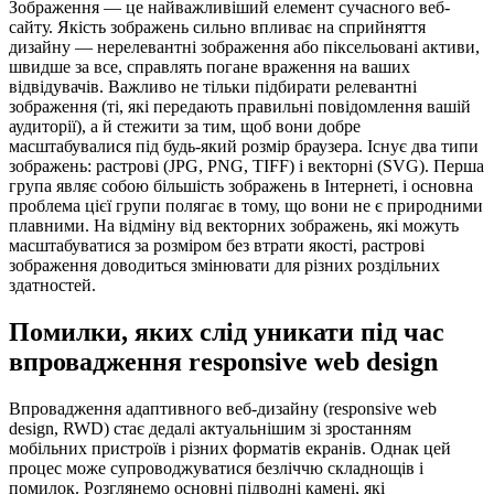
Зображення — це найважливіший елемент сучасного веб-
сайту. Якість зображень сильно впливає на сприйняття
дизайну — нерелевантні зображення або піксельовані активи,
швидше за все, справлять погане враження на ваших
відвідувачів. Важливо не тільки підбирати релевантні
зображення (ті, які передають правильні повідомлення вашій
аудиторії), а й стежити за тим, щоб вони добре
масштабувалися під будь-який розмір браузера. Існує два типи
зображень: растрові (JPG, PNG, TIFF) і векторні (SVG). Перша
група являє собою більшість зображень в Інтернеті, і основна
проблема цієї групи полягає в тому, що вони не є природними
плавними. На відміну від векторних зображень, які можуть
масштабуватися за розміром без втрати якості, растрові
зображення доводиться змінювати для різних роздільних
здатностей.
Помилки, яких слід уникати під час
впровадження responsive web design
Впровадження адаптивного веб-дизайну (responsive web
design, RWD) стає дедалі актуальнішим зі зростанням
мобільних пристроїв і різних форматів екранів. Однак цей
процес може супроводжуватися безліччю складнощів і
помилок. Розглянемо основні підводні камені, які