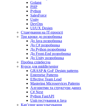
Golang
PHP
Python
SalesForce
Unity
DevOps
UI/UX Design
Стажування на IT-проєкті
Три кроки до розробника
До Java розробника
До C# розробника
До Python розробника
До Front-End розробника
До Unity розробника
Пробна співбесіда
Курси для middle/senior
GRASP & GoF Design patterns
Enterprise Patterns
Effective Team Lead
Mastering Microservices Patterns
Алгоритми та структури даних
C# Next
Python FastAPI
Unit-тестування в Java
Кар’єрне консультування