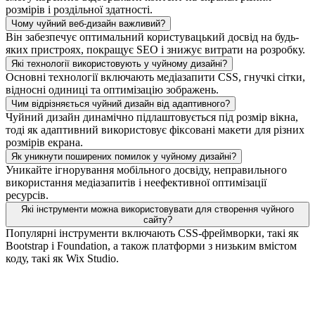
розмірів і роздільної здатності.
Чому чуйний веб-дизайн важливий?
Він забезпечує оптимальний користувацький досвід на будь-
яких пристроях, покращує SEO і знижує витрати на розробку.
Які технології використовують у чуйному дизайні?
Основні технології включають медіазапити CSS, гнучкі сітки,
відносні одиниці та оптимізацію зображень.
Чим відрізняється чуйний дизайн від адаптивного?
Чуйний дизайн динамічно підлаштовується під розмір вікна,
тоді як адаптивний використовує фіксовані макети для різних
розмірів екрана.
Як уникнути поширених помилок у чуйному дизайні?
Уникайте ігнорування мобільного досвіду, неправильного
використання медіазапитів і неефективної оптимізації
ресурсів.
Які інструменти можна використовувати для створення чуйного
сайту?
Популярні інструменти включають CSS-фреймворки, такі як
Bootstrap і Foundation, а також платформи з низьким вмістом
коду, такі як Wix Studio.