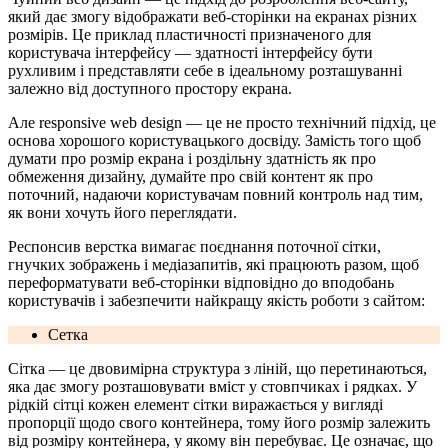
який дає змогу відображати веб-сторінки на екранах різних
розмірів. Це приклад пластичності призначеного для
користувача інтерфейсу — здатності інтерфейсу бути
рухливим і представляти себе в ідеальному розташуванні
залежно від доступного простору екрана.
Але responsive web design — це не просто технічний підхід, це
основа хорошого користувацького досвіду. Замість того щоб
думати про розмір екрана і роздільну здатність як про
обмеження дизайну, думайте про свій контент як про
поточний, надаючи користувачам повний контроль над тим,
як вони хочуть його переглядати.
Респонсив верстка вимагає поєднання поточної сітки,
гнучких зображень і медіазапитів, які працюють разом, щоб
переформатувати веб-сторінки відповідно до вподобань
користувачів і забезпечити найкращу якість роботи з сайтом:
Сетка
Сітка — це двовимірна структура з ліній, що перетинаються,
яка дає змогу розташовувати вміст у стовпчиках і рядках. У
рідкій сітці кожен елемент сітки виражається у вигляді
пропорції щодо свого контейнера, тому його розмір залежить
від розміру контейнера, у якому він перебуває. Це означає, що