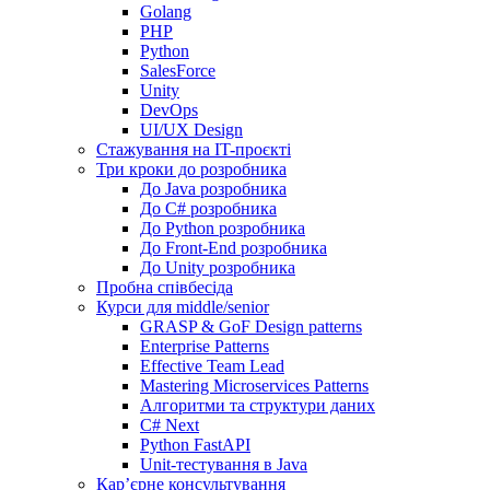
Golang
PHP
Python
SalesForce
Unity
DevOps
UI/UX Design
Стажування на IT-проєкті
Три кроки до розробника
До Java розробника
До C# розробника
До Python розробника
До Front-End розробника
До Unity розробника
Пробна співбесіда
Курси для middle/senior
GRASP & GoF Design patterns
Enterprise Patterns
Effective Team Lead
Mastering Microservices Patterns
Алгоритми та структури даних
C# Next
Python FastAPI
Unit-тестування в Java
Кар’єрне консультування