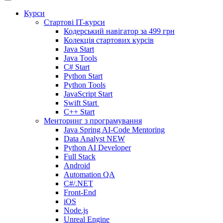
Курси
Стартові IT-курси
Кодерський навігатор за
499 грн
Колекція стартових курсів
Java Start
Java Tools
C# Start
Python Start
Python Tools
JavaScript Start
Swift Start
C++ Start
Менторинг з програмування
Java Spring AI-Code Mentoring
Data Analyst
NEW
Python AI Developer
Full Stack
Android
Automation QA
C#/.NET
Front-End
iOS
Node.js
Unreal Engine