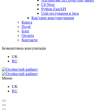
Алгоритми та структури даних
C# Next
Python FastAPI
Unit-тестування в Java
Кар’єрне консультування
Книга
Події
Блог
Оплата
Контакти
Безкоштовна консультація
UK
RU
Меню
UK
RU