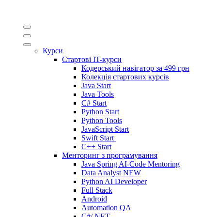
Курси
Стартові IT-курси
Кодерський навігатор за
499 грн
Колекція стартових курсів
Java Start
Java Tools
C# Start
Python Start
Python Tools
JavaScript Start
Swift Start
C++ Start
Менторинг з програмування
Java Spring AI-Code Mentoring
Data Analyst
NEW
Python AI Developer
Full Stack
Android
Automation QA
C#/.NET