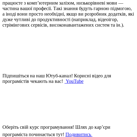
працюєте з комп’ютерним залізом, низькорівневі мови —
частина вашої професії. Такі знання будуть гарною підмогою,
а іноді вони просто необхідні, якщо ви розробник додатків, які
дуже чутливі до продуктивності (наприклад, відеоігор,
стрімінгових сервісів, високонавантажених систем та ін.).
Підпишіться на наш Ютуб-канал!
Корисні відео для
програмістів чекають на вас!
YouTube
Оберіть свій курс програмування!
Шлях до кар’єри
програміста починається тут!
Подивитись