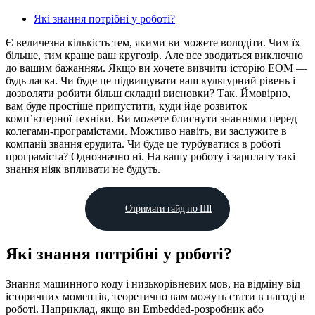
Які знання потрібні у роботі?
Є величезна кількість тем, якими ви можете володіти. Чим їх
більше, тим краще ваш кругозір. Але все зводиться виключно
до вашим бажанням. Якщо ви хочете вивчити історію ЕОМ —
будь ласка. Чи буде це підвищувати ваш культурний рівень і
дозволяти робити більш складні висновки? Так. Ймовірно,
вам буде простіше припустити, куди йде розвиток
комп’ютерної техніки. Ви можете блиснути знаннями перед
колегами-програмістами. Можливо навіть, ви заслужите в
компанії звання ерудита. Чи буде це турбуватися в роботі
програміста? Однозначно ні. На вашу роботу і зарплату такі
знання ніяк впливати не будуть.
Отримати гайд по ШІ
Які знання потрібні у роботі?
Знання машинного коду і низькорівневих мов, на відміну від
історичних моментів, теоретично вам можуть стати в нагоді в
роботі. Наприклад, якщо ви Embedded-розробник або