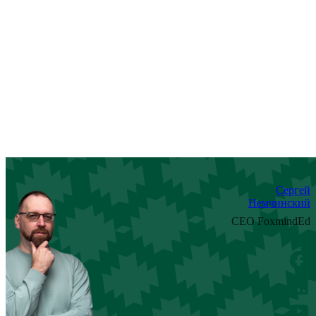
Сергей
Немчинский
CEO FoxmindEd