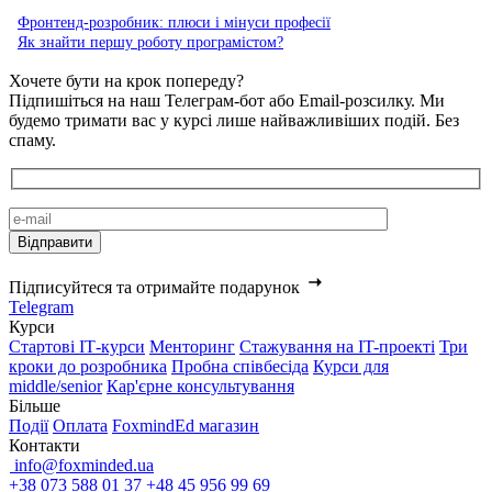
Фронтенд-розробник: плюси і мінуси професії
Як знайти першу роботу програмістом?
Хочете бути на крок попереду?
Підпишіться на наш Телеграм-бот або Email-розсилку. Ми
будемо тримати вас у курсі лише найважливіших подій. Без
спаму.
Підписуйтеся та отримайте подарунок
Telegram
Курси
Стартові IТ-курси
Менторинг
Стажування на IT-проекті
Три
кроки до розробника
Пробна співбесіда
Курси для
middle/senior
Кар'єрне консультування
Більше
Події
Оплата
FoxmindEd магазин
Контакти
info@foxminded.ua
+38 073 588 01 37
+48 45 956 99 69