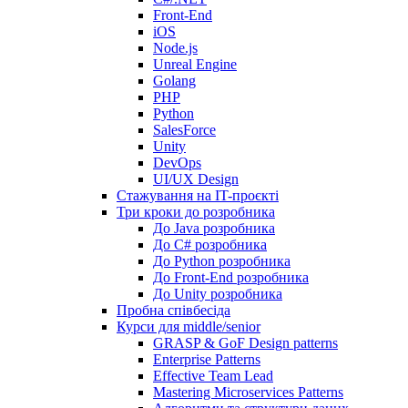
Front-End
iOS
Node.js
Unreal Engine
Golang
PHP
Python
SalesForce
Unity
DevOps
UI/UX Design
Стажування на IT-проєкті
Три кроки до розробника
До Java розробника
До C# розробника
До Python розробника
До Front-End розробника
До Unity розробника
Пробна співбесіда
Курси для middle/senior
GRASP & GoF Design patterns
Enterprise Patterns
Effective Team Lead
Mastering Microservices Patterns