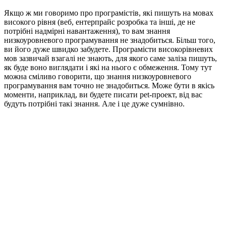
Якщо ж ми говоримо про програмістів, які пишуть на мовах
високого рівня (веб, ентерпрайс розробка та інші, де не
потрібні надмірні навантаження), то вам знання
низкоуровневого програмування не знадобиться. Більш того,
ви його дуже швидко забудете. Програмісти високорівневих
мов зазвичай взагалі не знають, для якого саме заліза пишуть,
як буде воно виглядати і які на нього є обмеження. Тому тут
можна сміливо говорити, що знання низкоуровневого
програмування вам точно не знадобиться. Може бути в якісь
моменти, наприклад, ви будете писати pet-проект, від вас
будуть потрібні такі знання. Але і це дуже сумнівно.