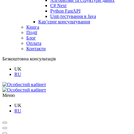
Алгоритми та структури даних
C# Next
Python FastAPI
Unit-тестування в Java
Кар’єрне консультування
Книга
Події
Блог
Оплата
Контакти
Безкоштовна консультація
UK
RU
Меню
UK
RU