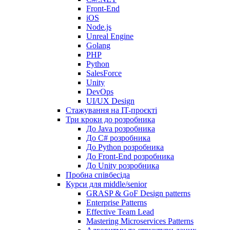
Front-End
iOS
Node.js
Unreal Engine
Golang
PHP
Python
SalesForce
Unity
DevOps
UI/UX Design
Стажування на IT-проєкті
Три кроки до розробника
До Java розробника
До C# розробника
До Python розробника
До Front-End розробника
До Unity розробника
Пробна співбесіда
Курси для middle/senior
GRASP & GoF Design patterns
Enterprise Patterns
Effective Team Lead
Mastering Microservices Patterns