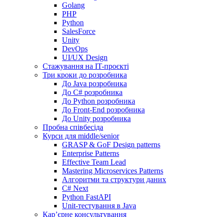
Golang
PHP
Python
SalesForce
Unity
DevOps
UI/UX Design
Стажування на IT-проєкті
Три кроки до розробника
До Java розробника
До C# розробника
До Python розробника
До Front-End розробника
До Unity розробника
Пробна співбесіда
Курси для middle/senior
GRASP & GoF Design patterns
Enterprise Patterns
Effective Team Lead
Mastering Microservices Patterns
Алгоритми та структури даних
C# Next
Python FastAPI
Unit-тестування в Java
Кар’єрне консультування