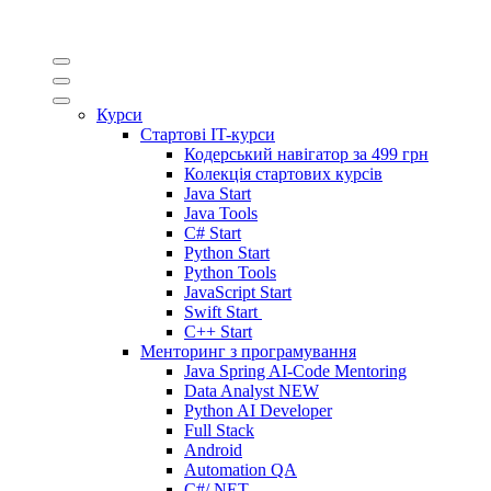
Курси
Стартові IT-курси
Кодерський навігатор за
499 грн
Колекція стартових курсів
Java Start
Java Tools
C# Start
Python Start
Python Tools
JavaScript Start
Swift Start
C++ Start
Менторинг з програмування
Java Spring AI-Code Mentoring
Data Analyst
NEW
Python AI Developer
Full Stack
Android
Automation QA
C#/.NET