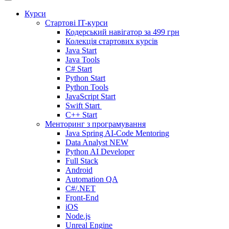
Курси
Стартові IT-курси
Кодерський навігатор за
499 грн
Колекція стартових курсів
Java Start
Java Tools
C# Start
Python Start
Python Tools
JavaScript Start
Swift Start
C++ Start
Менторинг з програмування
Java Spring AI-Code Mentoring
Data Analyst
NEW
Python AI Developer
Full Stack
Android
Automation QA
C#/.NET
Front-End
iOS
Node.js
Unreal Engine