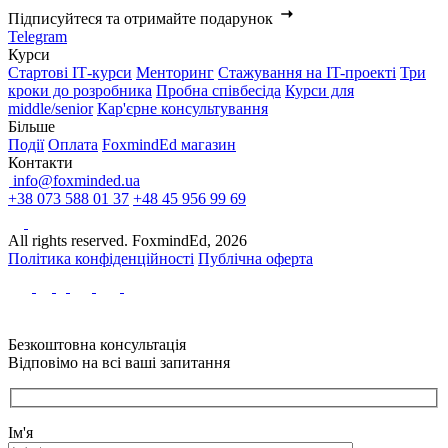
Підписуйтеся та отримайте подарунок
Telegram
Курси
Стартові IТ-курси
Менторинг
Стажування на IT-проекті
Три
кроки до розробника
Пробна співбесіда
Курси для
middle/senior
Кар'єрне консультування
Більше
Події
Оплата
FoxmindEd магазин
Контакти
info@foxminded.ua
+38 073 588 01 37
+48 45 956 99 69
All rights reserved. FoxmindEd, 2026
Політика конфіденційності
Публічна оферта
Безкоштовна консультація
Відповімо на всі ваші запитання
Ім'я