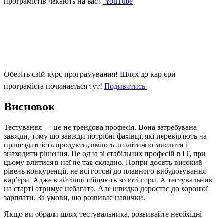
програмістів чекають на вас!
YouTube
Оберіть свій курс програмування!
Шлях до кар’єри
програміста починається тут!
Подивитись
Висновок
Тестування — це не трендова професія. Вона затребувана
завжди, тому що завжди потрібні фахівці, які перевіряють на
працездатність продукти, вміють аналітично мислити і
знаходити рішення. Це одна зі стабільних професій в IT, при
цьому влитися в неї не так складно. Попри досить високий
рівень конкуренції, не всі готові до плавного вибудовування
кар’єри. Адже в айтішці обіцяють золоті гори. А тестувальник
на старті отримує небагато. Але швидко доростає до хорошої
зарплати. За умови, що розвиває навички.
Якщо ви обрали шлях тестувальника, розвивайте необхідні