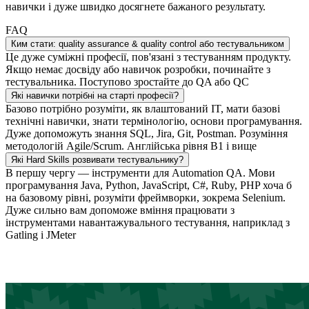
навички і дуже швидко досягнете бажаного результату.
FAQ
Ким стати: quality assurance & quality control або тестувальником
Це дуже суміжні професії, пов'язані з тестуванням продукту.
Якщо немає досвіду або навичок розробки, починайте з
тестувальника. Поступово зростайте до QA або QC
Які навички потрібні на старті професії?
Базово потрібно розуміти, як влаштований IT, мати базові
технічні навички, знати термінологію, основи програмування.
Дуже допоможуть знання SQL, Jira, Git, Postman. Розуміння
методологій Agile/Scrum. Англійська рівня B1 і вище
Які Hard Skills розвивати тестувальнику?
В першу чергу — інструменти для Automation QA. Мови
програмування Java, Python, JavaScript, C#, Ruby, PHP хоча б
на базовому рівні, розуміти фреймворки, зокрема Selenium.
Дуже сильно вам допоможе вміння працювати з
інструментами навантажувального тестування, наприклад з
Gatling і JMeter