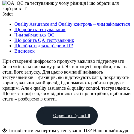
Зміст
Quality Assurance and Quality контроль – чим займаються
Що робить тестувальник
Чим займається QC
Що робить QA-тестувальник
Що обрати для кар’єри в IT?
Висновок
При створенні цифрового продукту важливо підтримувати
його якість на високому рівні. Як в процесі розробки, так і на
етапі його запуску. Для цього компанії наймають
тестувальників – фахівців, які відстежують баги, покращують
користувальницький досвід і допомагають робити продукт
кращим. Але є quality assurance & quality control, тестувальник.
Що це за професії, чим відрізняються і що потрібно, щоб ними
стати – розберемо в статті.
Отримати гайд по ШІ
🌟 Готові стати експертом у тестуванні ПЗ? Наш онлайн-курс