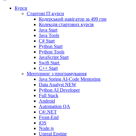
Курси
Стартові IT-курси
Кодерський навігатор за
499 грн
Колекція стартових курсів
Java Start
Java Tools
C# Start
Python Start
Python Tools
JavaScript Start
Swift Start
C++ Start
Менторинг з програмування
Java Spring AI-Code Mentoring
Data Analyst
NEW
Python AI Developer
Full Stack
Android
Automation QA
C#/.NET
Front-End
iOS
Node.js
Unreal Engine