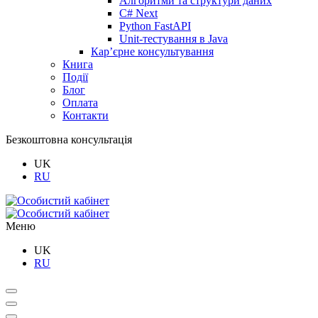
Алгоритми та структури даних
C# Next
Python FastAPI
Unit-тестування в Java
Кар’єрне консультування
Книга
Події
Блог
Оплата
Контакти
Безкоштовна консультація
UK
RU
Меню
UK
RU