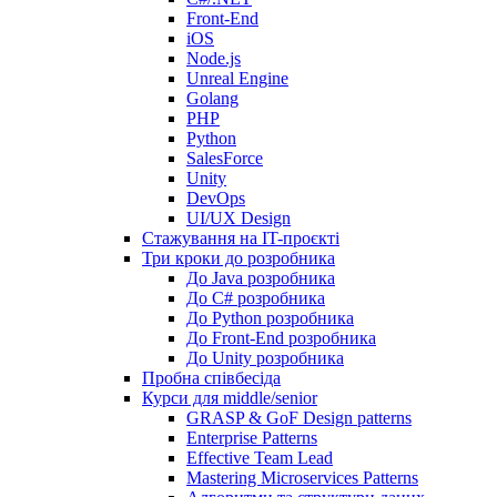
Front-End
iOS
Node.js
Unreal Engine
Golang
PHP
Python
SalesForce
Unity
DevOps
UI/UX Design
Стажування на IT-проєкті
Три кроки до розробника
До Java розробника
До C# розробника
До Python розробника
До Front-End розробника
До Unity розробника
Пробна співбесіда
Курси для middle/senior
GRASP & GoF Design patterns
Enterprise Patterns
Effective Team Lead
Mastering Microservices Patterns