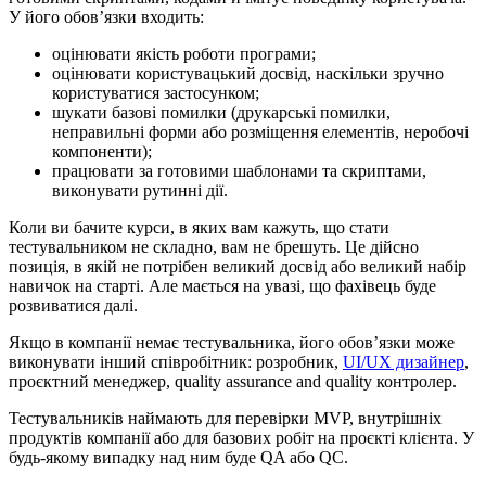
У його обов’язки входить:
оцінювати якість роботи програми;
оцінювати користувацький досвід, наскільки зручно
користуватися застосунком;
шукати базові помилки (друкарські помилки,
неправильні форми або розміщення елементів, неробочі
компоненти);
працювати за готовими шаблонами та скриптами,
виконувати рутинні дії.
Коли ви бачите курси, в яких вам кажуть, що стати
тестувальником не складно, вам не брешуть. Це дійсно
позиція, в якій не потрібен великий досвід або великий набір
навичок на старті. Але мається на увазі, що фахівець буде
розвиватися далі.
Якщо в компанії немає тестувальника, його обов’язки може
виконувати інший співробітник: розробник,
UI/UX дизайнер
,
проєктний менеджер, quality assurance and quality контролер.
Тестувальників наймають для перевірки MVP, внутрішніх
продуктів компанії або для базових робіт на проєкті клієнта. У
будь-якому випадку над ним буде QA або QC.