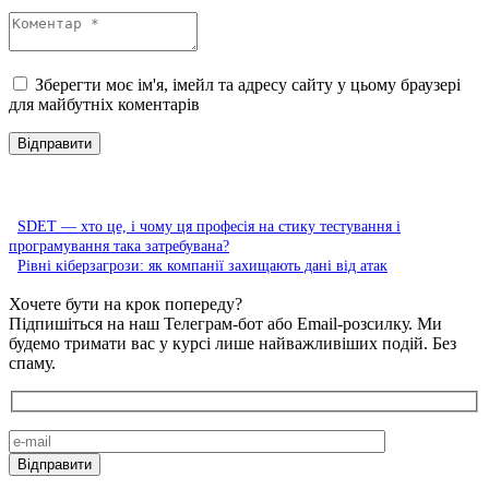
Зберегти моє ім'я, імейл та адресу сайту у цьому браузері
для майбутніх коментарів
SDET — хто це, і чому ця професія на стику тестування і
програмування така затребувана?
Рівні кіберзагрози: як компанії захищають дані від атак
Хочете бути на крок попереду?
Підпишіться на наш Телеграм-бот або Email-розсилку. Ми
будемо тримати вас у курсі лише найважливіших подій. Без
спаму.