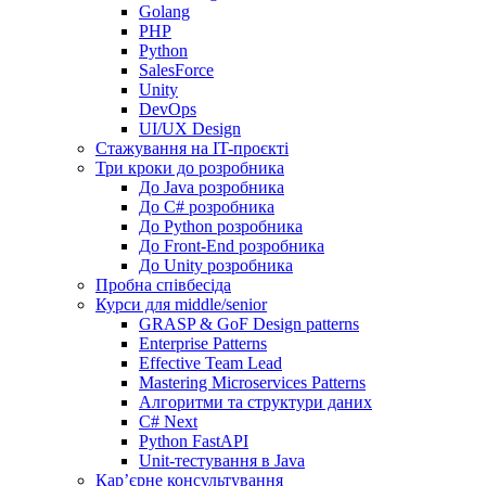
Golang
PHP
Python
SalesForce
Unity
DevOps
UI/UX Design
Стажування на IT-проєкті
Три кроки до розробника
До Java розробника
До C# розробника
До Python розробника
До Front-End розробника
До Unity розробника
Пробна співбесіда
Курси для middle/senior
GRASP & GoF Design patterns
Enterprise Patterns
Effective Team Lead
Mastering Microservices Patterns
Алгоритми та структури даних
C# Next
Python FastAPI
Unit-тестування в Java
Кар’єрне консультування