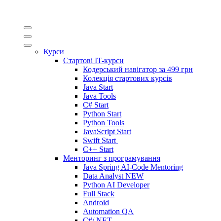
Курси
Стартові IT-курси
Кодерський навігатор за
499 грн
Колекція стартових курсів
Java Start
Java Tools
C# Start
Python Start
Python Tools
JavaScript Start
Swift Start
C++ Start
Менторинг з програмування
Java Spring AI-Code Mentoring
Data Analyst
NEW
Python AI Developer
Full Stack
Android
Automation QA
C#/.NET