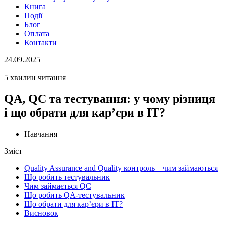
Книга
Події
Блог
Оплата
Контакти
24.09.2025
5 хвилин читання
QA, QC та тестування: у чому різниця
і що обрати для кар’єри в ІТ?
Навчання
Зміст
Quality Assurance and Quality контроль – чим займаються
Що робить тестувальник
Чим займається QC
Що робить QA-тестувальник
Що обрати для кар’єри в IT?
Висновок