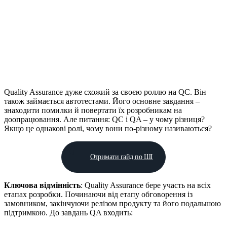
Quality Assurance дуже схожий за своєю роллю на QC. Він
також займається автотестами. Його основне завдання –
знаходити помилки й повертати їх розробникам на
доопрацювання. Але питання: QC і QA – у чому різниця?
Якщо це однакові ролі, чому вони по-різному називаються?
Отримати гайд по ШІ
Ключова відмінність
: Quality Assurance бере участь на всіх
етапах розробки. Починаючи від етапу обговорення із
замовником, закінчуючи релізом продукту та його подальшою
підтримкою. До завдань QA входить: