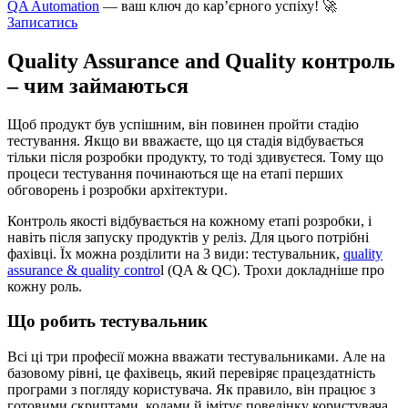
QA Automation
— ваш ключ до кар’єрного успіху! 🚀
Записатись
Quality Assurance and Quality контроль
– чим займаються
Щоб продукт був успішним, він повинен пройти стадію
тестування. Якщо ви вважаєте, що ця стадія відбувається
тільки після розробки продукту, то тоді здивуєтеся. Тому що
процеси тестування починаються ще на етапі перших
обговорень і розробки архітектури.
Контроль якості відбувається на кожному етапі розробки, і
навіть після запуску продуктів у реліз. Для цього потрібні
фахівці. Їх можна розділити на 3 види: тестувальник,
quality
assurance & quality contro
l (QA & QC). Трохи докладніше про
кожну роль.
Що робить тестувальник
Всі ці три професії можна вважати тестувальниками. Але на
базовому рівні, це фахівець, який перевіряє працездатність
програми з погляду користувача. Як правило, він працює з
готовими скриптами, кодами й імітує поведінку користувача.