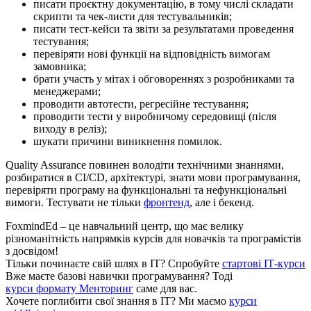
писати проєктну документацію, в тому числі складати
скрипти та чек-листи для тестувальників;
писати тест-кейси та звіти за результатами проведення
тестування;
перевіряти нові функції на відповідність вимогам
замовника;
брати участь у мітах і обговореннях з розробниками та
менеджерами;
проводити автотести, регресійне тестування;
проводити тести у виробничому середовищі (після
виходу в реліз);
шукати причини виникнення помилок.
Quality Assurance повинен володіти технічними знаннями,
розбиратися в CI/CD, архітектурі, знати мови програмування,
перевіряти програму на функціональні та нефункціональні
вимоги. Тестувати не тільки
фронтенд
, але і бекенд.
FoxmindEd
– це навчальний центр, що має велику
різноманітність напрямків курсів для новачків та програмістів
з досвідом!
Тільки починаєте свій шлях в ІТ?
Спробуйте
стартові ІТ-курси
Вже маєте базові навички програмування?
Тоді
курси формату Менторинг
саме для вас.
Хочете поглибити свої знання в ІТ?
Ми маємо
курси