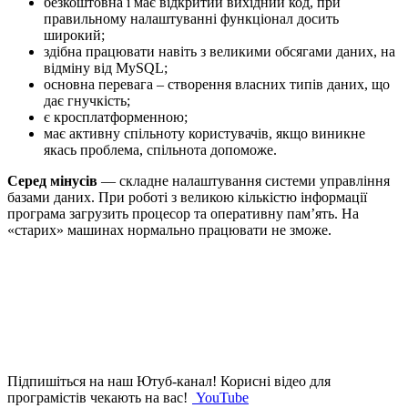
безкоштовна і має відкритий вихідний код, при
правильному налаштуванні функціонал досить
широкий;
здібна працювати навіть з великими обсягами даних, на
відміну від MySQL;
основна перевага – створення власних типів даних, що
дає гнучкість;
є кросплатформенною;
має активну спільноту користувачів, якщо виникне
якась проблема, спільнота допоможе.
Серед мінусів
— складне налаштування системи управління
базами даних. При роботі з великою кількістю інформації
програма загрузить процесор та оперативну пам’ять. На
«старих» машинах нормально працювати не зможе.
Підпишіться на наш Ютуб-канал!
Корисні відео для
програмістів чекають на вас!
YouTube