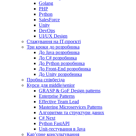
Golang
PHP
Python
SalesForce
Unity
DevOps
UI/UX Design
Стажування на IT-проєкті
Три кроки до розробника
До Java розробника
До C# розробника
До Python розробника
До Front-End розробника
До Unity розробника
Пробна співбесіда
Курси для middle/senior
GRASP & GoF Design patterns
Enterprise Patterns
Effective Team Lead
Mastering Microservices Patterns
Алгоритми та структури даних
C# Next
Python FastAPI
Unit-тестування в Java
Кар’єрне консультування