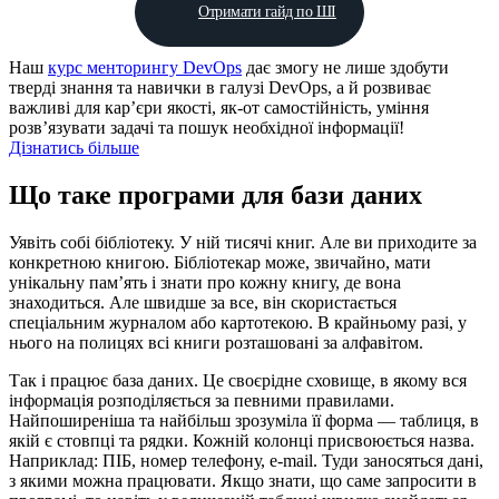
Отримати гайд по ШІ
Наш
курс менторингу DevOps
дає змогу не лише здобути
тверді знання та навички в галузі DevOps, а й розвиває
важливі для кар’єри якості, як-от самостійність, уміння
розв’язувати задачі та пошук необхідної інформації!
Дізнатись більше
Що таке програми для бази даних
Уявіть собі бібліотеку. У ній тисячі книг. Але ви приходите за
конкретною книгою. Бібліотекар може, звичайно, мати
унікальну пам’ять і знати про кожну книгу, де вона
знаходиться. Але швидше за все, він скористається
спеціальним журналом або картотекою. В крайньому разі, у
нього на полицях всі книги розташовані за алфавітом.
Так і працює база даних. Це своєрідне сховище, в якому вся
інформація розподіляється за певними правилами.
Найпоширеніша та найбільш зрозуміла її форма — таблиця, в
якій є стовпці та рядки. Кожній колонці присвоюється назва.
Наприклад: ПІБ, номер телефону, e-mail. Туди заносяться дані,
з якими можна працювати. Якщо знати, що саме запросити в