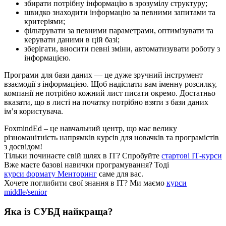
збирати потрібну інформацію в зрозумілу структуру;
швидко знаходити інформацію за певними запитами та
критеріями;
фільтрувати за певними параметрами, оптимізувати та
керувати даними в цій базі;
зберігати, вносити певні зміни, автоматизувати роботу з
інформацією.
Програми для бази даних — це дуже зручний інструмент
взаємодії з інформацією. Щоб надіслати вам іменну розсилку,
компанії не потрібно кожний лист писати окремо. Достатньо
вказати, що в листі на початку потрібно взяти з бази даних
ім’я користувача.
FoxmindEd
– це навчальний центр, що має велику
різноманітність напрямків курсів для новачків та програмістів
з досвідом!
Тільки починаєте свій шлях в ІТ?
Спробуйте
стартові ІТ-курси
Вже маєте базові навички програмування?
Тоді
курси формату Менторинг
саме для вас.
Хочете поглибити свої знання в ІТ?
Ми маємо
курси
middle/senior
Яка із СУБД найкраща?