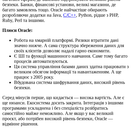
безпеки. Банки, фінансові установи, великі магазини, де
багато замовлень тощо. Oracle найчастіше обирають
розробляючи додатки на Java,
C/C++
, Python, рідше з PHP,
Ruby, Perl та іншими.
Плюси Oracle:
Робота на хмарній платформі. Ризики втратити дані
значно нижче. А сама структура збереження даних для
своїх клієнтів дозволяє надалі гарно економити.
Є ШІ та функції машинного навчання. Саме тому багато
процесів автоматизуються.
Ця система управління базами даних здатна працювати з
великим обсягом інформації та навантаженням. А ще
працює з 2005 року.
Вбудована система шифрування даних, високий рівень
безпеки.
Серед мінусів перше, що кидається — висока вартість. Але є
ще нюанси. Екосистема досить закрита. Інтеграція з іншими
програмами ускладнена і без спеціаліста розібратись
самостійно майже неможливо. Але якщо у вас великий
проєкт, або потрібен високий рівень безпеки, Oracle —
відмінне рішення.