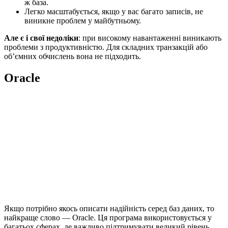
ж база.
Легко масштабується, якщо у вас багато записів, не
виникне проблем у майбутньому.
Але є і свої недоліки
: при високому навантаженні виникають
проблеми з продуктивністю. Для складних транзакцій або
об’ємних обчислень вона не підходить.
Oracle
Якщо потрібно якось описати надійність серед баз даних, то
найкраще слово — Oracle. Ця програма використовується у
багатьох сферах, де важливо підтримувати великий рівень