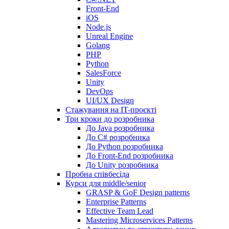
Front-End
iOS
Node.js
Unreal Engine
Golang
PHP
Python
SalesForce
Unity
DevOps
UI/UX Design
Стажування на IT-проєкті
Три кроки до розробника
До Java розробника
До C# розробника
До Python розробника
До Front-End розробника
До Unity розробника
Пробна співбесіда
Курси для middle/senior
GRASP & GoF Design patterns
Enterprise Patterns
Effective Team Lead
Mastering Microservices Patterns