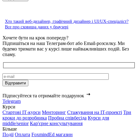
Хто такий веб-дизайнер, графічний дизайнер і UI/UX-спеціаліст?
Все про сховища даних у браузері
Хочете бути на крок попереду?
Підпишіться на наш Телеграм-бот або Email-розсилку. Ми
будемо тримати вас у курсі лише найважливіших подій. Без
спаму.
Підписуйтеся та отримайте подарунок
Telegram
Курси
Стартові IТ-курси
Менторинг
Стажування на IT-проекті
Три
кроки до розробника
Пробна співбесіда
Курси для
middle/senior
Кар'єрне консультування
Більше
Події
Оплата
FoxmindEd магазин