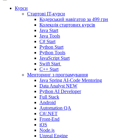
Курси
Стартові IT-курси
Кодерський навігатор за
499 грн
Колекція стартових курсів
Java Start
Java Tools
C# Start
Python Start
Python Tools
JavaScript Start
Swift Start
C++ Start
Менторинг з програмування
Java Spring AI-Code Mentoring
Data Analyst
NEW
Python AI Developer
Full Stack
Android
Automation QA
C#/.NET
Front-End
iOS
Node.js
Unreal Engine