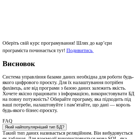
Оберіть свій курс програмування!
Шлях до кар’єри
програміста починається тут!
Подивитись
Висновок
Система управління базами даних необхідна для роботи будь-
якого цифрового проєкту. Для їх налаштування потрібен
фахівець, але від програми з базою даних залежить якість.
Хочете якісно працювати з інформацією, використовувати БД
на повну потужність? Обирайте програму, яка підходить під
ваші потреби, налаштовуйте і пам’ятайте, що дані — король
будь-якого бізнес-проєкту.
FAQ
Який найпопулярніший тип БД?
Такий тип даних називається реляційним. Він вибудовується
як таблиця. Для взаємодії використовується мова SQL, яка