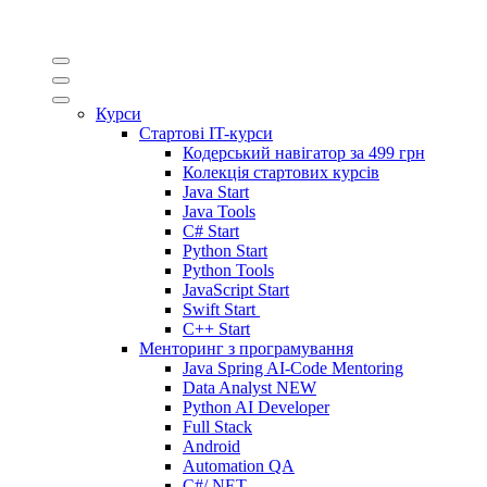
Курси
Стартові IT-курси
Кодерський навігатор за
499 грн
Колекція стартових курсів
Java Start
Java Tools
C# Start
Python Start
Python Tools
JavaScript Start
Swift Start
C++ Start
Менторинг з програмування
Java Spring AI-Code Mentoring
Data Analyst
NEW
Python AI Developer
Full Stack
Android
Automation QA
C#/.NET