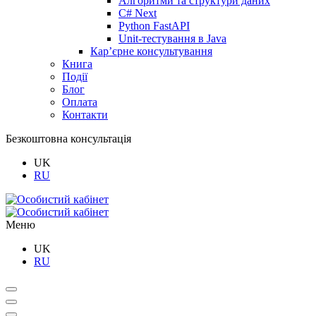
Алгоритми та структури даних
C# Next
Python FastAPI
Unit-тестування в Java
Кар’єрне консультування
Книга
Події
Блог
Оплата
Контакти
Безкоштовна консультація
UK
RU
Меню
UK
RU