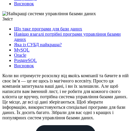
Висновок
Зміст
Що таке програми для бази даних
Навіщо взагалі потрібні програми управління базами
даних
Яка із СУБД найкраща?
MySQL
Oracle
PostgreSQL
Висновок
Коли ви отримуєте розсилку від якоїсь компанії та бачите в ній
своє ім’я — це не щось із магічного всесвіту. Просто ця
компанія запитувала ваші дані, і ви їх залишили. Але щоб
написати вам іменний лист, і не робити для кожного свого
клієнта це вручну, потрібна система управління базами даних.
Це місце, де всі ці дані зберігаються. Щоб збирати
інформацію, використовуються спеціальні програми для бази
даних. Їх досить багато. Зібрали для вас одні з кращих і
популярних систем управління базами даних.