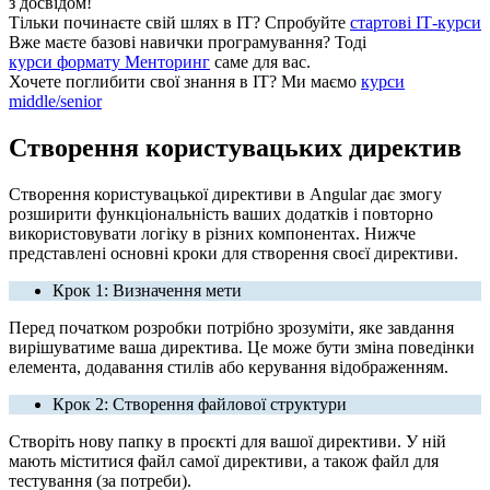
з досвідом!
Тільки починаєте свій шлях в ІТ?
Спробуйте
стартові ІТ-курси
Вже маєте базові навички програмування?
Тоді
курси формату Менторинг
саме для вас.
Хочете поглибити свої знання в ІТ?
Ми маємо
курси
middle/senior
Створення користувацьких директив
Створення користувацької директиви в Angular дає змогу
розширити функціональність ваших додатків і повторно
використовувати логіку в різних компонентах. Нижче
представлені основні кроки для створення своєї директиви.
Крок 1: Визначення мети
Перед початком розробки потрібно зрозуміти, яке завдання
вирішуватиме ваша директива. Це може бути зміна поведінки
елемента, додавання стилів або керування відображенням.
Крок 2: Створення файлової структури
Створіть нову папку в проєкті для вашої директиви. У ній
мають міститися файл самої директиви, а також файл для
тестування (за потреби).