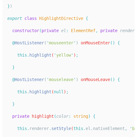
}
)
export
class
HighlightDirective
{
constructor
(
private
el
:
ElementRef
,
private
rendere
@
HostListener
(
'
mouseenter
'
) 
onMouseEnter
()
{
this.
highlight
(
'
yellow
'
)
;
}
@
HostListener
(
'
mouseleave
'
) 
onMouseLeave
()
{
this.
highlight
(
null
)
;
}
private
highlight
(
color
:
string
)
{
this.
renderer
.
setStyle
(
this.
el
.
nativeElement
,
'
ba