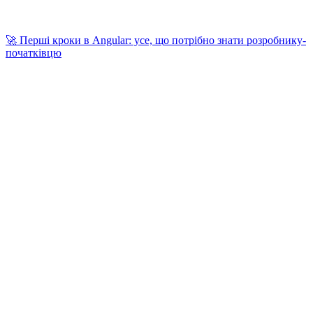
🚀 Перші кроки в Angular: усе, що потрібно знати розробнику-
початківцю