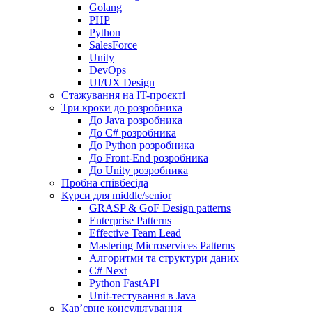
Golang
PHP
Python
SalesForce
Unity
DevOps
UI/UX Design
Стажування на IT-проєкті
Три кроки до розробника
До Java розробника
До C# розробника
До Python розробника
До Front-End розробника
До Unity розробника
Пробна співбесіда
Курси для middle/senior
GRASP & GoF Design patterns
Enterprise Patterns
Effective Team Lead
Mastering Microservices Patterns
Алгоритми та структури даних
C# Next
Python FastAPI
Unit-тестування в Java
Кар’єрне консультування