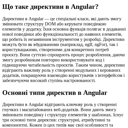
Що таке директиви в Angular?
Директиви в Angular — це спеціальні класи, які дають змогу
змінювати структуру DOM або керувати поведінкою
елементів у додатку. Їхня основна функція полягає в додаванні
нової поведінки або функціональності до наявних елементів,
що робить їх незамінним інструментом у розробці. Директиви
можуть бути як вбудованими (наприклад, ngIf, ngFor), так і
користувацькими, створеними для конкретних потреб
проєкту. Вони суттєво спрощують процес розроблення, даючи
змогу розробникам повторно використовувати код і
підвищуючи читабельність проєктів. Таким чином, директиви
відіграють важливу роль у створенні модульних і керованих
додатків, покращуючи взаємодію користувачів з інтерфейсом і
забезпечуючи високий ступінь настроюваності.
Основні типи директив в Angular
Директиви в Angular відіграють ключову роль у створенні
гнучких і масштабованих веб-додатків. Вони дають змогу
змінювати поведінку і структуру елементів у шаблонах. Існує
три основні типи директив: структурні, атрибутивні та
компонентні. Кожен із цих типів має свої особливості та