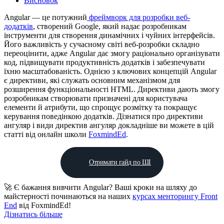
Висновок
Angular — це потужний
фреймворк для розробки веб-
додатків
, створений Google, який надає розробникам
інструменти для створення динамічних і чуйних інтерфейсів.
Його важливість у сучасному світі веб-розробки складно
переоцінити, адже Angular дає змогу раціонально організувати
код, підвищувати продуктивність додатків і забезпечувати
їхню масштабованість. Однією з ключових концепцій Angular
є директиви, які служать основним механізмом для
розширення функціональності HTML. Директиви дають змогу
розробникам створювати призначені для користувача
елементи й атрибути, що спрощує розмітку та покращує
керування поведінкою додатків. Дізнатися про директиви
ангуляр і види директив ангуляр докладніше ви можете в цій
статті від онлайн школи
FoxmindEd
.
Отримати гайд по ШІ
🚀 Є бажання вивчити Angular? Ваші кроки на шляху до
майстерності починаються на наших
курсах менторингу Front
End
від FoxmindEd!
Дізнатись більше