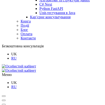
Алгоритми та структури даних
C# Next
Python FastAPI
Unit-тестування в Java
Кар’єрне консультування
Книга
Події
Блог
Оплата
Контакти
Безкоштовна консультація
UK
RU
Меню
UK
RU