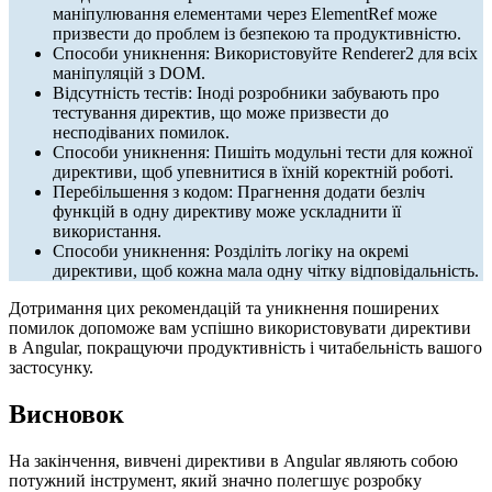
маніпулювання елементами через ElementRef може
призвести до проблем із безпекою та продуктивністю.
Способи уникнення: Використовуйте Renderer2 для всіх
маніпуляцій з DOM.
Відсутність тестів: Іноді розробники забувають про
тестування директив, що може призвести до
несподіваних помилок.
Способи уникнення: Пишіть модульні тести для кожної
директиви, щоб упевнитися в їхній коректній роботі.
Перебільшення з кодом: Прагнення додати безліч
функцій в одну директиву може ускладнити її
використання.
Способи уникнення: Розділіть логіку на окремі
директиви, щоб кожна мала одну чітку відповідальність.
Дотримання цих рекомендацій та уникнення поширених
помилок допоможе вам успішно використовувати директиви
в Angular, покращуючи продуктивність і читабельність вашого
застосунку.
Висновок
На закінчення, вивчені директиви в Angular являють собою
потужний інструмент, який значно полегшує розробку