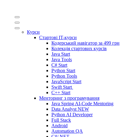
Курси
Стартові IT-курси
Кодерський навігатор за
499 грн
Колекція стартових курсів
Java Start
Java Tools
C# Start
Python Start
Python Tools
JavaScript Start
Swift Start
C++ Start
Менторинг з програмування
Java Spring AI-Code Mentoring
Data Analyst
NEW
Python AI Developer
Full Stack
Android
Automation QA
C#/.NET