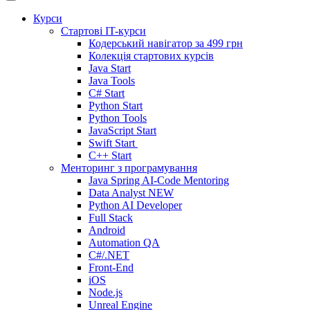
Курси
Стартові IT-курси
Кодерський навігатор за
499 грн
Колекція стартових курсів
Java Start
Java Tools
C# Start
Python Start
Python Tools
JavaScript Start
Swift Start
C++ Start
Менторинг з програмування
Java Spring AI-Code Mentoring
Data Analyst
NEW
Python AI Developer
Full Stack
Android
Automation QA
C#/.NET
Front-End
iOS
Node.js
Unreal Engine