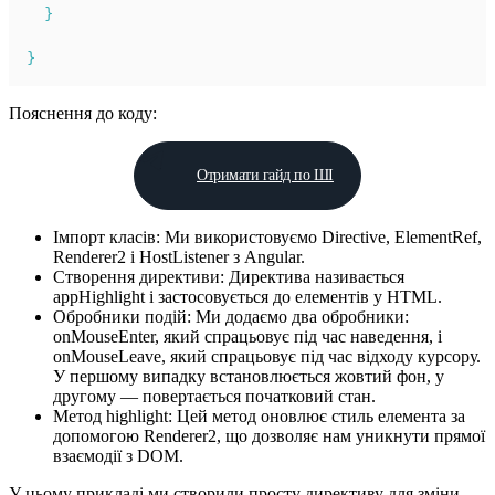
}
}
Пояснення до коду:
Отримати гайд по ШІ
Імпорт класів: Ми використовуємо Directive, ElementRef,
Renderer2 і HostListener з Angular.
Створення директиви: Директива називається
appHighlight і застосовується до елементів у HTML.
Обробники подій: Ми додаємо два обробники:
onMouseEnter, який спрацьовує під час наведення, і
onMouseLeave, який спрацьовує під час відходу курсору.
У першому випадку встановлюється жовтий фон, у
другому — повертається початковий стан.
Метод highlight: Цей метод оновлює стиль елемента за
допомогою Renderer2, що дозволяє нам уникнути прямої
взаємодії з DOM.
У цьому прикладі ми створили просту директиву для зміни