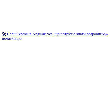
🚀 Перші кроки в Angular: усе, що потрібно знати розробнику-
початківцю