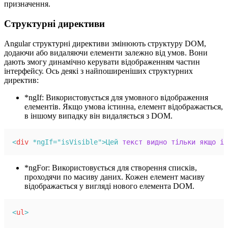
призначення.
Структурні директиви
Angular структурні директиви змінюють структуру DOM,
додаючи або видаляючи елементи залежно від умов. Вони
дають змогу динамічно керувати відображенням частин
інтерфейсу. Ось деякі з найпоширеніших структурних
директив:
*ngIf: Використовується для умовного відображення
елементів. Якщо умова істинна, елемент відображається,
в іншому випадку він видаляється з DOM.
<
div
 *ngIf="isVisible">Цей 
текст
видно
тільки
якщо
is
*ngFor: Використовується для створення списків,
проходячи по масиву даних. Кожен елемент масиву
відображається у вигляді нового елемента DOM.
<
ul
>