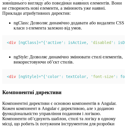
зовнішнього вигляду або поведінки наявних елементів. Вони
не створюють нові елементи, а змінюють уже наявні.
Приклади атрибутивних директив:
ngClass: Дозволяє динамічно додавати або видаляти CSS
класи з елемента залежно від умов.
<
div
 [ngClass]="{'active': isActive, 
'
disabled
'
: isDi
ngStyle: Дозволяє динамічно змінювати стилі елементів,
використовуючи об’єкт стилів.
<
div
 [ngStyle]="{'color': textColor, 
'
font-size
'
: fon
Компонентні директиви
Компонентні директиви є основою компонентів в Angular.
Кожен компонент в Angular є директивою, але з доданою
функціональністю управління поданням і логікою.
Компоненти об’єднують шаблон, стилі та логіку в одному
місці, що робить їх потужним інструментом для розробки