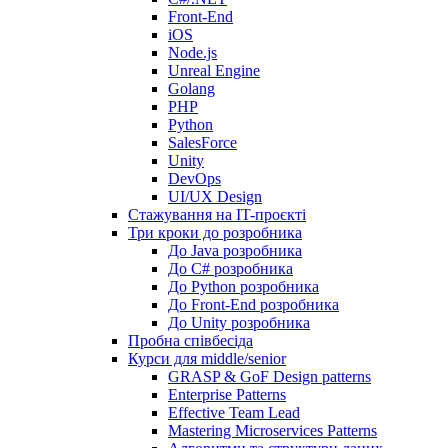
Front-End
iOS
Node.js
Unreal Engine
Golang
PHP
Python
SalesForce
Unity
DevOps
UI/UX Design
Стажування на IT-проєкті
Три кроки до розробника
До Java розробника
До C# розробника
До Python розробника
До Front-End розробника
До Unity розробника
Пробна співбесіда
Курси для middle/senior
GRASP & GoF Design patterns
Enterprise Patterns
Effective Team Lead
Mastering Microservices Patterns