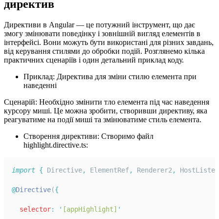
директив
Директиви в Angular — це потужний інструмент, що дає
змогу змінювати поведінку і зовнішній вигляд елементів в
інтерфейсі. Вони можуть бути використані для різних завдань,
від керування стилями до обробки подій. Розглянемо кілька
практичних сценаріїв і один детальний приклад коду.
Приклад: Директива для зміни стилю елемента при
наведенні
Сценарій: Необхідно змінити тло елемента під час наведення
курсору миші. Це можна зробити, створивши директиву, яка
реагуватиме на події миші та змінюватиме стиль елемента.
Створення директиви: Створимо файл
highlight.directive.ts:
import
{
Directive
,
ElementRef
,
Renderer2
,
HostListen
@
Directive
(
{
selector
:
'
[appHighlight]
'