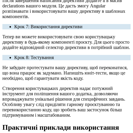
Після завершення написання директиви додайте її в масив
declarations вашого модуля. Це дасть змогу Angular
розпізнавати і використовувати вашу директиву в шаблонах
компонентів.
Крок 7: Використання директиви
Тепер ви можете використовувати свою користувацьку
директиву в будь-якому компоненті проєкту. Для цього просто
додайте відповідний селектор директиви в потрібний шаблон.
Крок 8: Тестування
Не забудьте протестувати вашу директиву, щоб переконатися,
що вона працює як задумано. Напишіть юніт-тести, якщо це
необхідно, щоб гарантувати якість коду.
Створення користувацьких директив надає потужний
інструмент для поліпшення вашого додатка, дозволяючи
впроваджувати унікальні рішення для специфічних завдань.
Особливу увагу слід приділяти гарному проєктуванню та
перевикористанню коду, що зробить ваш застосунок більш
підтримуваним і масштабованим.
Практичні приклади використання