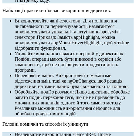
і підтримку коду.
Найкращі практики під час використання директив:
Використовуйте явні селектори: Для поліпшення
читабельності та передбачуваності, намагайтеся
використовувати унікальні та інтуїтивно зрозумілі
селектори.Приклад: Замість appHighlight, можна
використовувати appMouseHoverHighlight, щоб чіткіше
відобразити функціонал.
Уникайте виконання важких операцій у директивах:
Подібні операції мають бути винесені в сервіси або
компоненти, щоб не погіршувати продуктивність
програми.
Перевіряйте зміни: Використовуйте механізми
відстеження змін, такі як ngOnChanges, щоб реакція
директиви на зміни даних була своєчасною та точною.
Обробляйте події з розумом: Якщо директива обробляє
багато подій, переконайтеся, що це не призводить до
множинних викликів одного й того самого методу.
Розгляньте можливість використання debounce для
обробки продуктивних подій.
Головні помилки та способи їх уникнути:
Неадекватне використання ElementRef: Пряме