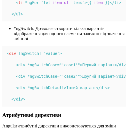
<
li
 *ngFor="let 
item
of
 items">{{ 
item
 }}</li>
  </ul>
*ngSwitch: Дозволяє створити кілька варіантів
відображення для одного елемента залежно від значення
змінної.
<
div
 [ngSwitch]="value">
    <div *ngSwitchCase="'case1'">Перший варіант</div>
    <div *ngSwitchCase="'case2'">Другий варіант</div>
    <div *ngSwitchDefault>Інший варіант</div>
  </div>
Атрибутивні директиви
Angular атрибутні директиви використовуються для зміни