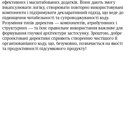
ефективних і масштабованих додатків. Вони дають змогу
інкапсулювати логіку, створювати повторно використовувані
компоненти і підтримувати декларативний підхід, що веде до
підвищення читабельності та супроводжуваності коду.
Розуміння типів директив — компонентів, атрибутивних і
структурних — та їхнє правильне використання важливе для
формування гнучкої архітектури застосунку. Зрештою, добре
спроектовані директиви сприяють створенню чистішого й
організованішого коду, що, безумовно, позначається на якості
та продуктивності підсумкового продукту!