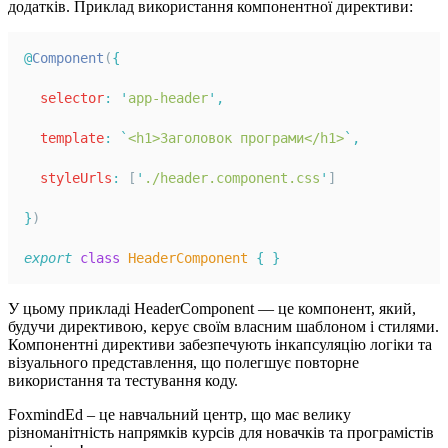
додатків. Приклад використання компонентної директиви:
@
Component
(
{
selector
:
'
app-header
'
,
template
:
`
<h1>Заголовок програми</h1>
`
,
styleUrls
:
 [
'
./header.component.css
'
]
}
)
export
class
HeaderComponent
{
}
У цьому прикладі HeaderComponent — це компонент, який,
будучи директивою, керує своїм власним шаблоном і стилями.
Компонентні директиви забезпечують інкапсуляцію логіки та
візуального представлення, що полегшує повторне
використання та тестування коду.
FoxmindEd
– це навчальний центр, що має велику
різноманітність напрямків курсів для новачків та програмістів