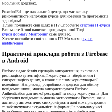
мобільних додатках.
FoxmindEd
– це навчальний центр, що має велику
різноманітність напрямків курсів для новачків та програмістів
з досвідом!
Тільки починаєте свій шлях в ІТ?
Спробуйте
стартові ІТ-курси
Вже маєте базові навички програмування?
Тоді
курси формату Менторинг
саме для вас.
Хочете поглибити свої знання в ІТ?
Ми маємо
курси
middle/senior
Практичні приклади роботи з Firebase
в Android
Firebase надає безліч сценаріїв використання, включно з
реалізацією аутентифікації користувачів, зберіганням і
синхронізацією даних, а також аналізом користувацької
поведінки. Наприклад, розробляючи додаток для обміну
повідомленнями, можна використовувати Firebase
Authentication для легкої реєстрації та входу користувачів. Для
зберігання повідомлень можна застосовувати Firestore, який
дає змогу автоматично синхронізувати дані між пристроями
та забезпечувати актуальність інформації в реальному часі.
Розробники можуть легко створювати інтерфейси для