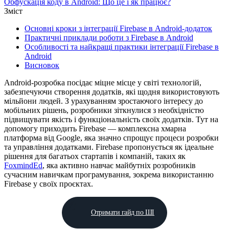
Обфускація коду в Android: Що це і як працює?
Зміст
Основні кроки з інтеграції Firebase в Android-додаток
Практичні приклади роботи з Firebase в Android
Особливості та найкращі практики інтеграції Firebase в
Android
Висновок
Android-розробка посідає міцне місце у світі технологій,
забезпечуючи створення додатків, які щодня використовують
мільйони людей. З урахуванням зростаючого інтересу до
мобільних рішень, розробники зіткнулися з необхідністю
підвищувати якість і функціональність своїх додатків. Тут на
допомогу приходить Firebase — комплексна хмарна
платформа від Google, яка значно спрощує процеси розробки
та управління додатками. Firebase пропонується як ідеальне
рішення для багатьох стартапів і компаній, таких як
FoxmindEd
, яка активно навчає майбутніх розробників
сучасним навичкам програмування, зокрема використанню
Firebase у своїх проєктах.
Отримати гайд по ШІ