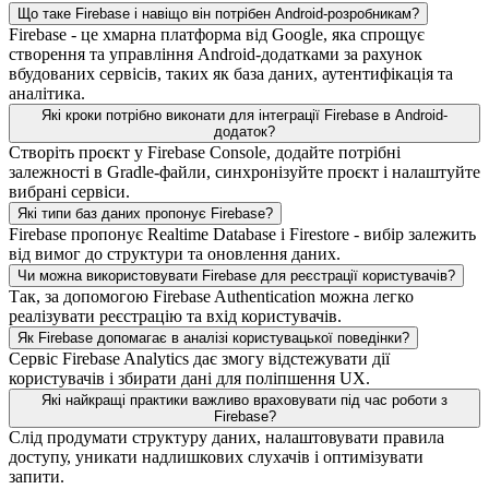
Що таке Firebase і навіщо він потрібен Android-розробникам?
Firebase - це хмарна платформа від Google, яка спрощує
створення та управління Android-додатками за рахунок
вбудованих сервісів, таких як база даних, аутентифікація та
аналітика.
Які кроки потрібно виконати для інтеграції Firebase в Android-
додаток?
Створіть проєкт у Firebase Console, додайте потрібні
залежності в Gradle-файли, синхронізуйте проєкт і налаштуйте
вибрані сервіси.
Які типи баз даних пропонує Firebase?
Firebase пропонує Realtime Database і Firestore - вибір залежить
від вимог до структури та оновлення даних.
Чи можна використовувати Firebase для реєстрації користувачів?
Так, за допомогою Firebase Authentication можна легко
реалізувати реєстрацію та вхід користувачів.
Як Firebase допомагає в аналізі користувацької поведінки?
Сервіс Firebase Analytics дає змогу відстежувати дії
користувачів і збирати дані для поліпшення UX.
Які найкращі практики важливо враховувати під час роботи з
Firebase?
Слід продумати структуру даних, налаштовувати правила
доступу, уникати надлишкових слухачів і оптимізувати
запити.