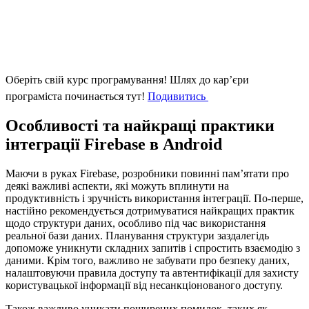
Оберіть свій курс програмування!
Шлях до кар’єри
програміста починається тут!
Подивитись
Особливості та найкращі практики
інтеграції Firebase в Android
Маючи в руках Firebase, розробники повинні пам’ятати про
деякі важливі аспекти, які можуть вплинути на
продуктивність і зручність використання інтеграції. По-перше,
настійно рекомендується дотримуватися найкращих практик
щодо структури даних, особливо під час використання
реальної бази даних. Планування структури заздалегідь
допоможе уникнути складних запитів і спростить взаємодію з
даними. Крім того, важливо не забувати про безпеку даних,
налаштовуючи правила доступу та автентифікації для захисту
користувацької інформації від несанкціонованого доступу.
Також важливо уникати поширених помилок, таких як