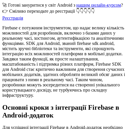
🚀 Готові зануритися у світ Android з
нашим онлайн-курсом
?
👉 Сміливо переходьте до реєстрації 👇👇👇👇👇
Реєстрація
Firebase є потужним інструментом, що надає велику кількість
можливостей для розробників, включно з базами даних у
реальному часі, хостингом, аутентифікацією та аналітичними
функціями. SDK для Android, званий firebase sdk android,
містить зручні бібліотеки та інструменти, які спрощують
інтеграцію всіх можливостей платформи в мобільні додатки.
Завдяки таким функції, як просте налаштування,
масштабованість і підтримка різних платформ, Firebase SDK
для Android стає критично важливим для створення сучасних
мобільних додатків, здатних обробляти великий обсяг даних і
працювати з ними в реальному часі. Таким чином,
розробники можуть зосередитися на створенні унікального
користувацького досвіду, не турбуючись про складну
інфраструктуру.
Основні кроки з інтеграції Firebase в
Android-додаток
Для успішної інтеграції Firebase в Android-додаток необхідно