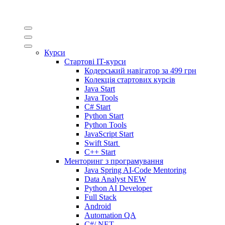
Курси
Стартові IT-курси
Кодерський навігатор за
499 грн
Колекція стартових курсів
Java Start
Java Tools
C# Start
Python Start
Python Tools
JavaScript Start
Swift Start
C++ Start
Менторинг з програмування
Java Spring AI-Code Mentoring
Data Analyst
NEW
Python AI Developer
Full Stack
Android
Automation QA
C#/.NET