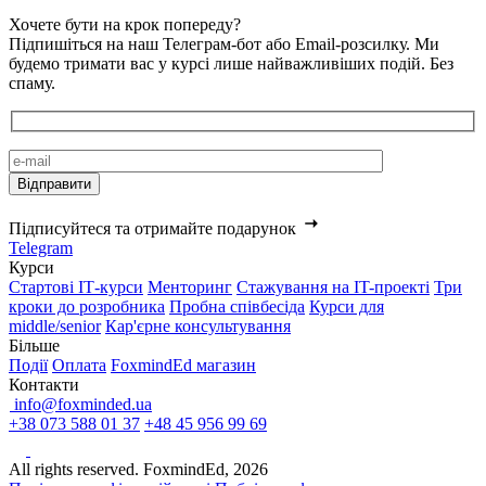
Хочете бути на крок попереду?
Підпишіться на наш Телеграм-бот або Email-розсилку. Ми
будемо тримати вас у курсі лише найважливіших подій. Без
спаму.
Підписуйтеся та отримайте подарунок
Telegram
Курси
Стартові IТ-курси
Менторинг
Стажування на IT-проекті
Три
кроки до розробника
Пробна співбесіда
Курси для
middle/senior
Кар'єрне консультування
Більше
Події
Оплата
FoxmindEd магазин
Контакти
info@foxminded.ua
+38 073 588 01 37
+48 45 956 99 69
All rights reserved. FoxmindEd, 2026