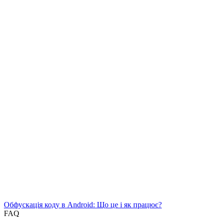
Обфускація коду в Android: Що це і як працює?
FAQ