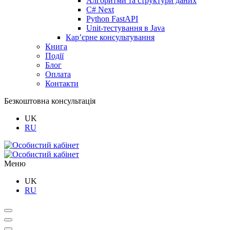
Алгоритми та структури даних
C# Next
Python FastAPI
Unit-тестування в Java
Кар’єрне консультування
Книга
Події
Блог
Оплата
Контакти
Безкоштовна консультація
UK
RU
Меню
UK
RU