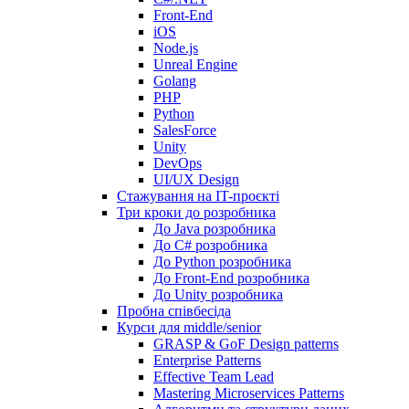
Front-End
iOS
Node.js
Unreal Engine
Golang
PHP
Python
SalesForce
Unity
DevOps
UI/UX Design
Стажування на IT-проєкті
Три кроки до розробника
До Java розробника
До C# розробника
До Python розробника
До Front-End розробника
До Unity розробника
Пробна співбесіда
Курси для middle/senior
GRASP & GoF Design patterns
Enterprise Patterns
Effective Team Lead
Mastering Microservices Patterns