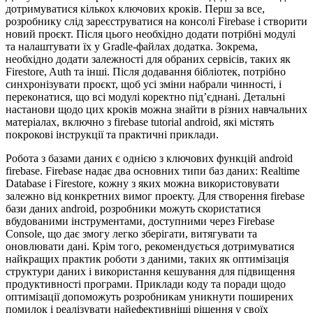
дотримуватися кількох ключових кроків. Перш за все,
розробнику слід зареєструватися на консолі Firebase і створити
новий проєкт. Після цього необхідно додати потрібні модулі
та налаштувати їх у Gradle-файлах додатка. Зокрема,
необхідно додати залежності для обраних сервісів, таких як
Firestore, Auth та інші. Після додавання бібліотек, потрібно
синхронізувати проєкт, щоб усі зміни набрали чинності, і
переконатися, що всі модулі коректно під’єднані. Детальні
настанови щодо цих кроків можна знайти в різних навчальних
матеріалах, включно з firebase tutorial android, які містять
покрокові інструкції та практичні приклади.
Робота з базами даних є однією з ключових функцій android
firebase. Firebase надає два основних типи баз даних: Realtime
Database і Firestore, кожну з яких можна використовувати
залежно від конкретних вимог проекту. Для створення firebase
бази даних android, розробники можуть скористатися
вбудованими інструментами, доступними через Firebase
Console, що дає змогу легко зберігати, витягувати та
оновлювати дані. Крім того, рекомендується дотримуватися
найкращих практик роботи з даними, таких як оптимізація
структури даних і використання кешування для підвищення
продуктивності програми. Приклади коду та поради щодо
оптимізації допоможуть розробникам уникнути поширених
помилок і реалізувати найефективніші рішення у своїх