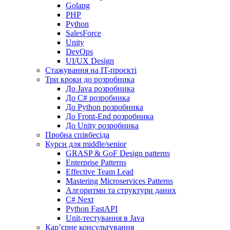
Golang
PHP
Python
SalesForce
Unity
DevOps
UI/UX Design
Стажування на IT-проєкті
Три кроки до розробника
До Java розробника
До C# розробника
До Python розробника
До Front-End розробника
До Unity розробника
Пробна співбесіда
Курси для middle/senior
GRASP & GoF Design patterns
Enterprise Patterns
Effective Team Lead
Mastering Microservices Patterns
Алгоритми та структури даних
C# Next
Python FastAPI
Unit-тестування в Java
Кар’єрне консультування