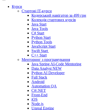
Курси
Стартові IT-курси
Кодерський навігатор за
499 грн
Колекція стартових курсів
Java Start
Java Tools
C# Start
Python Start
Python Tools
JavaScript Start
Swift Start
C++ Start
Менторинг з програмування
Java Spring AI-Code Mentoring
Data Analyst
NEW
Python AI Developer
Full Stack
Android
Automation QA
C#/.NET
Front-End
iOS
Node.js
Unreal Engine