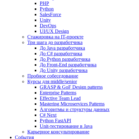
PHP
Python
SalesForce
Unity
DevOps
UI/UX Design
Стажировка на IT-проекте
Три шага до разработчика
До Java разработчика
До C# разработчика
До Python разработчика
До Front-End разработчика
До Unity разработчика
Пробное собеседование
Курсы для middle/senior
GRASP & GoF Design patterns
Enterprise Patterns
Effective Team Lead
Mastering Microservices Patterns
Алгоритмы и структуры данных
C# Next
Python FastAPI
Unit-тестирование в Java
Карьерное консультирование
События