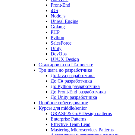
Front-End
iOS
Node.js
Unreal Engine
Golang
PHP
Python
SalesForce
Unity
DevOps
UI/UX Design
Стажировка на IT-проекте
Три шага до разработчика
До Java разработчика
До C# разработчика
До Python разработчика
До Front-End разработчика
До Unity разработчика
Пробное собеседование
Курсы для middle/senior
GRASP & GoF Design patterns
Enterprise Patterns
Effective Team Lead
Mastering Microservices Patterns