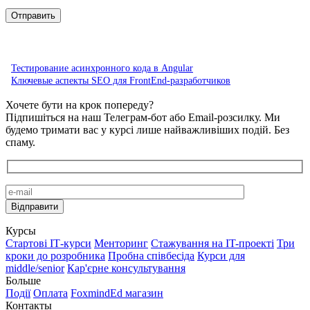
Тестирование асинхронного кода в Angular
Ключевые аспекты SEO для FrontEnd-разработчиков
Хочете бути на крок попереду?
Підпишіться на наш Телеграм-бот або Email-розсилку. Ми
будемо тримати вас у курсі лише найважливіших подій. Без
спаму.
Курсы
Стартові IТ-курси
Менторинг
Стажування на IT-проекті
Три
кроки до розробника
Пробна співбесіда
Курси для
middle/senior
Кар'єрне консультування
Больше
Події
Оплата
FoxmindEd магазин
Контакты