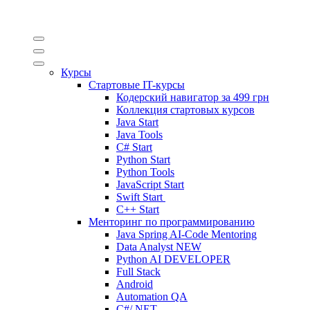
Курсы
Стартовые IT-курсы
Кодерский навигатор за
499 грн
Коллекция стартовых курсов
Java Start
Java Tools
C# Start
Python Start
Python Tools
JavaScript Start
Swift Start
C++ Start
Менторинг по программированию
Java Spring AI-Code Mentoring
Data Analyst
NEW
Python AI DEVELOPER
Full Stack
Android
Automation QA
C#/.NET