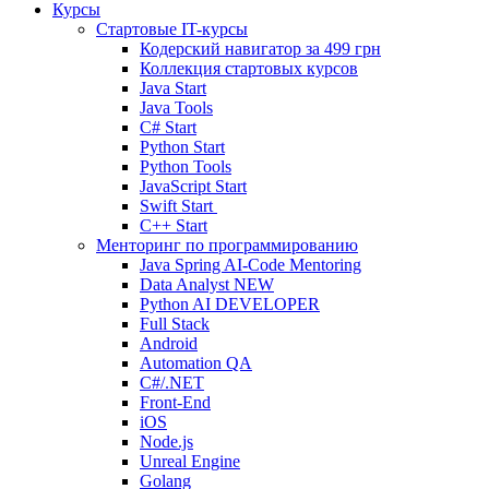
Курсы
Стартовые IT-курсы
Кодерский навигатор за
499 грн
Коллекция стартовых курсов
Java Start
Java Tools
C# Start
Python Start
Python Tools
JavaScript Start
Swift Start
C++ Start
Менторинг по программированию
Java Spring AI-Code Mentoring
Data Analyst
NEW
Python AI DEVELOPER
Full Stack
Android
Automation QA
C#/.NET
Front-End
iOS
Node.js
Unreal Engine
Golang