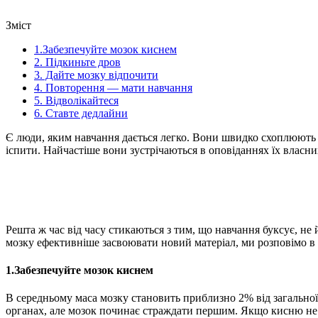
Зміст
1.Забезпечуйте мозок киснем
2. Підкиньте дров
3. Дайте мозку відпочити
4. Повторення — мати навчання
5. Відволікайтеся
6. Ставте дедлайни
Є люди, яким навчання дається легко. Вони швидко схоплюють н
іспити. Найчастіше вони зустрічаються в оповіданнях їх власни
Решта ж час від часу стикаються з тим, що навчання буксує, не 
мозку ефективніше засвоювати новий матеріал, ми розповімо в ц
1.Забезпечуйте мозок киснем
В середньому маса мозку становить приблизно 2% від загальної
органах, але мозок починає страждати першим. Якщо кисню не в