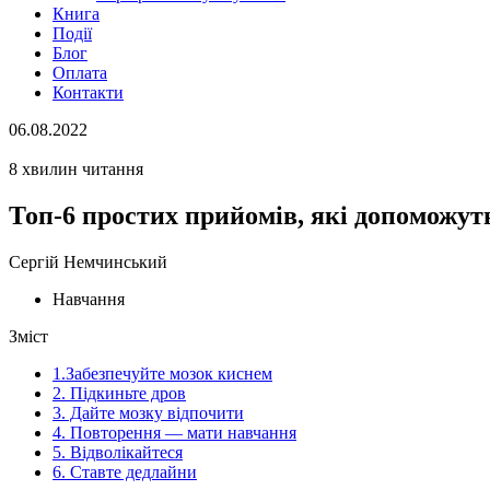
Книга
Події
Блог
Оплата
Контакти
06.08.2022
8 хвилин читання
Топ-6 простих прийомів, які допоможу
Сергій Немчинський
Навчання
Зміст
1.Забезпечуйте мозок киснем
2. Підкиньте дров
3. Дайте мозку відпочити
4. Повторення — мати навчання
5. Відволікайтеся
6. Ставте дедлайни