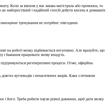
нату. Коли за вікном у вас жвава магістраль або промзона, то
 це найпростіший і надійний спосіб добути кисень в домашніх
Повноцінне тренування не потрібне: півгодини
рові на роботі мозку відбивається негативно. Але врахуйте, що
кру і бажання працювати знову впадуть.
 підтримуються регенеративні процеси. Отже, офіційна
сть довгих вуглеводів і ненасичених жирів. Кава з печивом
ює і його. Треба робити паузи різної довжини, щоб дати мозку