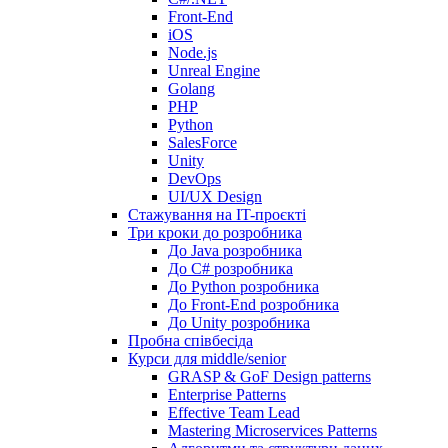
Front-End
iOS
Node.js
Unreal Engine
Golang
PHP
Python
SalesForce
Unity
DevOps
UI/UX Design
Стажування на IT-проєкті
Три кроки до розробника
До Java розробника
До C# розробника
До Python розробника
До Front-End розробника
До Unity розробника
Пробна співбесіда
Курси для middle/senior
GRASP & GoF Design patterns
Enterprise Patterns
Effective Team Lead
Mastering Microservices Patterns