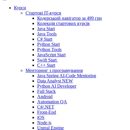
Курси
Стартові IT-курси
Кодерський навігатор за
499 грн
Колекція стартових курсів
Java Start
Java Tools
C# Start
Python Start
Python Tools
JavaScript Start
Swift Start
C++ Start
Менторинг з програмування
Java Spring AI-Code Mentoring
Data Analyst
NEW
Python AI Developer
Full Stack
Android
Automation QA
C#/.NET
Front-End
iOS
Node.js
Unreal Engine