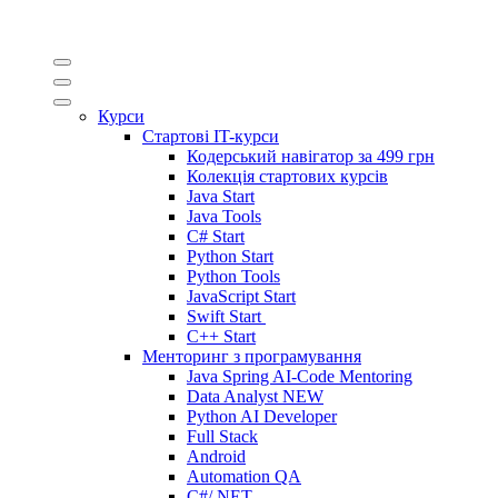
Курси
Стартові IT-курси
Кодерський навігатор за
499 грн
Колекція стартових курсів
Java Start
Java Tools
C# Start
Python Start
Python Tools
JavaScript Start
Swift Start
C++ Start
Менторинг з програмування
Java Spring AI-Code Mentoring
Data Analyst
NEW
Python AI Developer
Full Stack
Android
Automation QA
C#/.NET