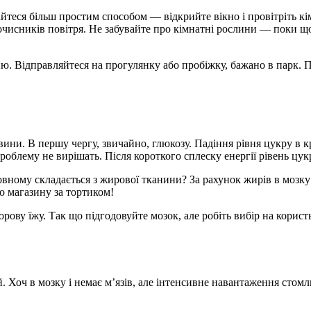
теся більш простим способом — відкрийте вікно і провітріть кім
чисників повітря. Не забувайте про кімнатні рослини — поки що
ю. Відправляйтеся на прогулянку або пробіжку, бажано в парк. 
вини. В першу чергу, звичайно, глюкозу. Падіння рівня цукру в к
 проблему не вирішать. Після короткого сплеску енергії рівень цу
овному складається з жирової тканини? За рахунок жирів в мозку
о магазину за тортиком!
здорову їжу. Так що підгодовуйте мозок, але робіть вибір на кори
 Хоч в мозку і немає м’язів, але інтенсивне навантаження стомл