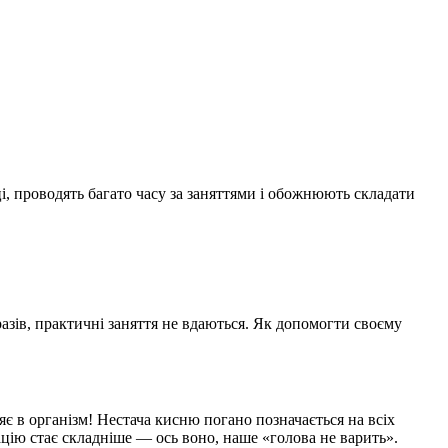
і, проводять багато часу за заняттями і обожнюють складати
разів, практичні заняття не вдаються. Як допомогти своєму
є в організм! Нестача кисню погано позначається на всіх
цію стає складніше — ось воно, наше «голова не варить».