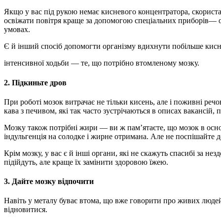
Якщо у вас під рукою немає кисневого концентратора, скористай
освіжати повітря краще за допомогою спеціальних приборів— о
умовах.
Є й інший спосіб допомогти організму вдихнути побільше кисн
інтенсивної ходьби — те, що потрібно втомленому мозку.
2.
Підкиньте дров
При роботі мозок витрачає не тільки кисень, але і поживні речо
кава з печивом, які так часто зустрічаються в описах вакансій,
Мозку також потрібні жири — ви ж пам’ятаєте, що мозок в осн
індульгенція на солодке і жирне отримана. Але не поспішайте д
Крім мозку, у вас є й інші органи, які не скажуть спасибі за не
підійдуть, але краще їх замінити здоровою їжею.
3.
Дайте мозку відпочити
Навіть у металу буває втома, що вже говорити про живих людей.
відновитися.