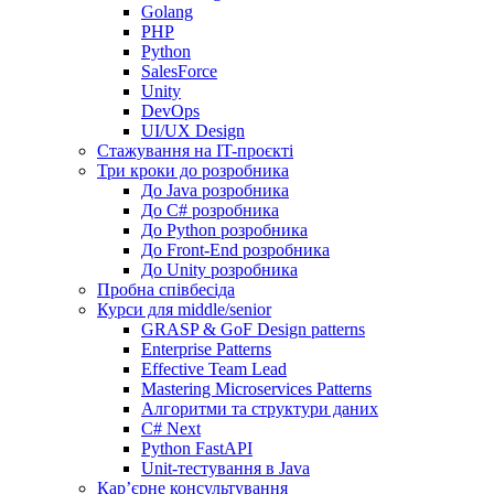
Golang
PHP
Python
SalesForce
Unity
DevOps
UI/UX Design
Стажування на IT-проєкті
Три кроки до розробника
До Java розробника
До C# розробника
До Python розробника
До Front-End розробника
До Unity розробника
Пробна співбесіда
Курси для middle/senior
GRASP & GoF Design patterns
Enterprise Patterns
Effective Team Lead
Mastering Microservices Patterns
Алгоритми та структури даних
C# Next
Python FastAPI
Unit-тестування в Java
Кар’єрне консультування