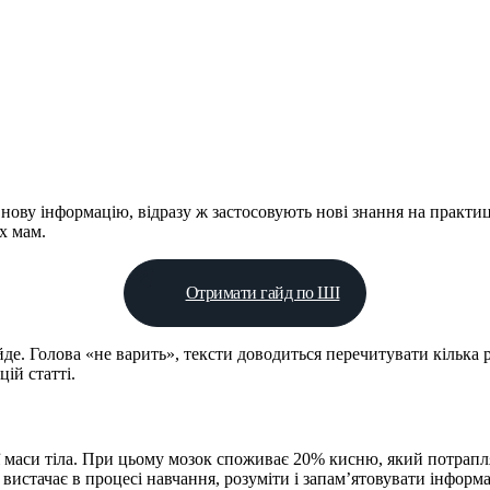
ову інформацію, відразу ж застосовують нові знання на практиц
х мам.
Отримати гайд по ШІ
йде. Голова «не варить», тексти доводиться перечитувати кілька 
ій статті.
 маси тіла. При цьому мозок споживає 20% кисню, який потрапля
истачає в процесі навчання, розуміти і запам’ятовувати інформа