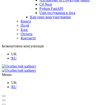
Алгоритми та структури даних
C# Next
Python FastAPI
Unit-тестування в Java
Кар’єрне консультування
Книга
Події
Блог
Оплата
Контакти
Безкоштовна консультація
UK
RU
Меню
UK
RU