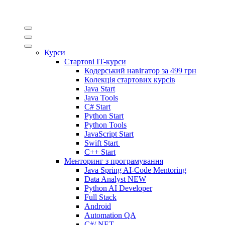
Курси
Стартові IT-курси
Кодерський навігатор за
499 грн
Колекція стартових курсів
Java Start
Java Tools
C# Start
Python Start
Python Tools
JavaScript Start
Swift Start
C++ Start
Менторинг з програмування
Java Spring AI-Code Mentoring
Data Analyst
NEW
Python AI Developer
Full Stack
Android
Automation QA
C#/.NET