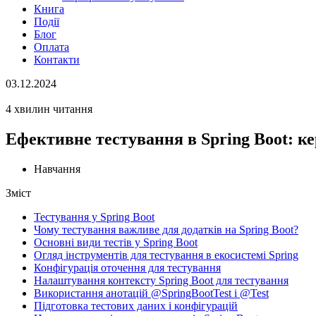
Книга
Події
Блог
Оплата
Контакти
03.12.2024
4 хвилин читання
Ефективне тестування в Spring Boot: к
Навчання
Зміст
Тестування у Spring Boot
Чому тестування важливе для додатків на Spring Boot?
Основні види тестів у Spring Boot
Огляд інструментів для тестування в екосистемі Spring
Конфігурація оточення для тестування
Налаштування контексту Spring Boot для тестування
Використання анотацій @SpringBootTest і @Test
Підготовка тестових даних і конфігурацій