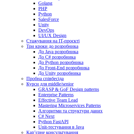
Golang
PHP
Python
SalesForce
Unity
DevOps
UI/UX Design
Стажування на IT-проєкті
Три кроки до розробника
До Java розробника
До C# розробника
До Python розробника
До Front-End розробника
До Unity розробника
Пробна співбесіда
Курси для middle/senior
GRASP & GoF Design patterns
Enterprise Patterns
Effective Team Lead
Mastering Microservices Patterns
Алгоритми та структури даних
C# Next
Python FastAPI
Unit-тестування в Java
Кар’єрне консультування