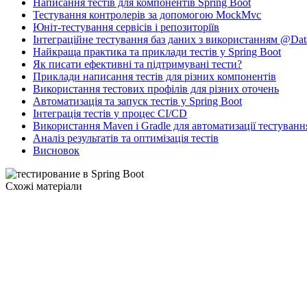
Написання тестів для компонентів Spring Boot
Тестування контролерів за допомогою MockMvc
Юніт-тестування сервісів і репозиторіїв
Інтеграційне тестування баз даних з використанням @Dat
Найкраща практика та приклади тестів у Spring Boot
Як писати ефективні та підтримувані тести?
Приклади написання тестів для різних компонентів
Використання тестових профілів для різних оточень
Автоматизація та запуск тестів у Spring Boot
Інтеграція тестів у процес CI/CD
Використання Maven і Gradle для автоматизації тестуванн
Аналіз результатів та оптимізація тестів
Висновок
Схожі матеріали