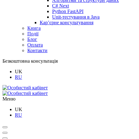
Алгоритми та структури даних
C# Next
Python FastAPI
Unit-тестування в Java
Кар’єрне консультування
Книга
Події
Блог
Оплата
Контакти
Безкоштовна консультація
UK
RU
Меню
UK
RU