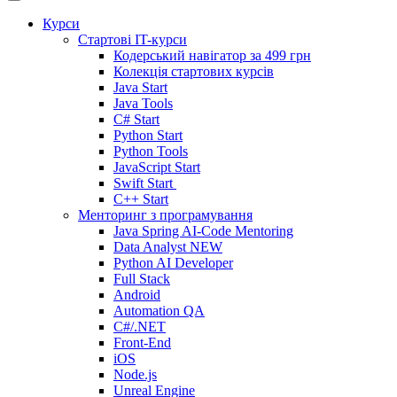
Курси
Стартові IT-курси
Кодерський навігатор за
499 грн
Колекція стартових курсів
Java Start
Java Tools
C# Start
Python Start
Python Tools
JavaScript Start
Swift Start
C++ Start
Менторинг з програмування
Java Spring AI-Code Mentoring
Data Analyst
NEW
Python AI Developer
Full Stack
Android
Automation QA
C#/.NET
Front-End
iOS
Node.js
Unreal Engine