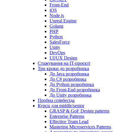
Front-End
iOS
Node.js
Unreal Engine
Golang
PHP
Python
SalesForce
Unity
DevOps
UI/UX Design
Стажування на IT-проєкті
Три кроки до розробника
До Java розробника
До C# розробника
До Python розробника
До Front-End розробника
До Unity розробника
Пробна співбесіда
Курси для middle/senior
GRASP & GoF Design patterns
Enterprise Patterns
Effective Team Lead
Mastering Microservices Patterns