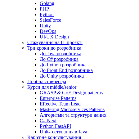
Golang
PHP
Python
SalesForce
Unity
DevOps
UI/UX Design
Стажування на IT-проєкті
Три кроки до розробника
До Java розробника
До C# розробника
До Python розробника
До Front-End розробника
До Unity розробника
Пробна співбесіда
Курси для middle/senior
GRASP & GoF Design patterns
Enterprise Patterns
Effective Team Lead
Mastering Microservices Patterns
Алгоритми та структури даних
C# Next
Python FastAPI
Unit-тестування в Java
Кар’єрне консультування