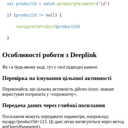
val
productId
=
data
?.
getQueryParameter
(
"id"
)
if
 (
productId
!=
null
) {
navigateToProduct
(
productId
)
}
Особливості роботи з Deeplink
Як і в будь-якому коді, тут є свої підводні камені.
Перевірка на існування цільової активності
Переконайся, що цільова активність дійсно існує, інакше
користувач потрапить у «порожнечу».
Передача даних через глибокі посилання
Посилання можуть передавати параметри, наприклад:
myapp://product?id=123. Ці дані легко витягуються через метод
getQueryParameter().