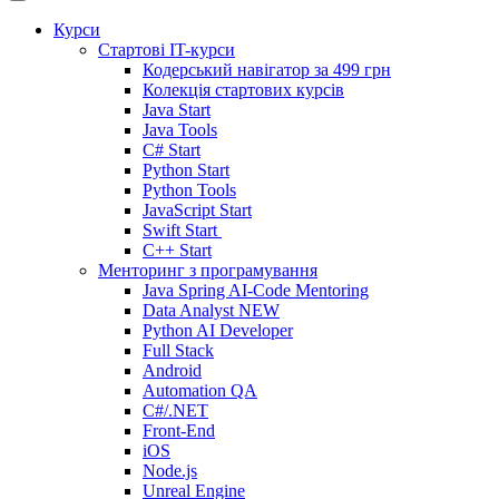
Курси
Стартові IT-курси
Кодерський навігатор за
499 грн
Колекція стартових курсів
Java Start
Java Tools
C# Start
Python Start
Python Tools
JavaScript Start
Swift Start
C++ Start
Менторинг з програмування
Java Spring AI-Code Mentoring
Data Analyst
NEW
Python AI Developer
Full Stack
Android
Automation QA
C#/.NET
Front-End
iOS
Node.js
Unreal Engine