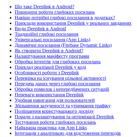
Що таке Deeplink в Android?
Принципи роботи глибоких посилань
Навіщо потрібні глибокі посилання в додатках?
Приклади використання Deeplink у реальних завданнях
Види Deeplink в Android
Традиційні глибокі посилання
Універсальні посилання (App Links)
Динамічні посилання (Firebase Dynamic Links)
Як створити Deeplink в Android?
Налаштування маніфесту програми
Обробка інтентів для глибоких посилань
Приклад реалізації Deeplink у коді
Особливості роботи з Deeplink
Перевірка на існування цільової активності
Передача даних через глибокі посилання
Обробка помилок і непередбачених ситуацій
Переваги використання Deeplink
Удобная навигация для пользователей
Збільшення залученості та утримання трафіку
Поліпшення користувацького досвіду
Поради з налаштування та оптимізації Deeplink
Тестування роботи глибоких посилань
Найкраща практика для App Links
Інтеграція з аналітикою для відстеження переходів