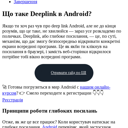
Завершення
Що таке Deeplink в Android?
Якщо ти хоч раз чув про deep link Android, але не до кінця
розумів, що це таке, не хвилюйся — зараз усе розкладемо по
поличках. Deeplink, або глибоке посилання, — це, по суті,
механізм, що дає змогу безпосередньо відкривати конкретні
екрани всередині програми. Це як якби ти клікнув на
посилання в браузері, і замість веб-сторінки відкрилося
потрібне тобі вікно всередині програми.
Отримати гайд по ШІ
🚀 Готовы погрузиться в мир Android с
нашим онлайн-
курсом
? 👉 Смело переходите к регистрации 👇👇👇
Реєстрація
Принципи роботи глибоких посилань
Отже, як же це все працює? Коли користувач натискає на
глибоке посилання,
Android
перевіряє, який застосунок