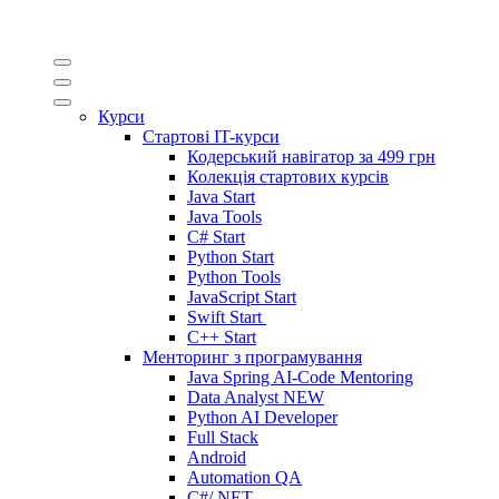
Курси
Стартові IT-курси
Кодерський навігатор за
499 грн
Колекція стартових курсів
Java Start
Java Tools
C# Start
Python Start
Python Tools
JavaScript Start
Swift Start
C++ Start
Менторинг з програмування
Java Spring AI-Code Mentoring
Data Analyst
NEW
Python AI Developer
Full Stack
Android
Automation QA
C#/.NET