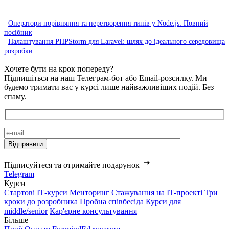
Оператори порівняння та перетворення типів у Node.js: Повний
посібник
Налаштування PHPStorm для Laravel: шлях до ідеального середовища
розробки
Хочете бути на крок попереду?
Підпишіться на наш Телеграм-бот або Email-розсилку. Ми
будемо тримати вас у курсі лише найважливіших подій. Без
спаму.
Підписуйтеся та отримайте подарунок
Telegram
Курси
Стартові IТ-курси
Менторинг
Стажування на IT-проекті
Три
кроки до розробника
Пробна співбесіда
Курси для
middle/senior
Кар'єрне консультування
Більше