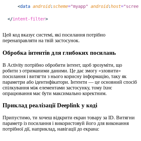
    <
data
android
:
scheme
=
"myapp"
android
:
host
=
"screen
</
intent-filter
>
Цей код вказує системі, які посилання потрібно
перенаправляти на твій застосунок.
Обробка інтентів для глибоких посилань
В Activity потрібно обробити інтент, щоб зрозуміти, що
робити з отриманими даними. Це дає змогу «зловити»
посилання і витягти з нього корисну інформацію, таку як
параметри або ідентифікатори. Інтенти — це основний спосіб
спілкування між елементами застосунку, тому їхнє
опрацювання має бути максимально коректним.
Приклад реалізації Deeplink у коді
Припустимо, ти хочеш відкрити екран товару за ID. Витягни
параметр із посилання і використовуй його для виконання
потрібної дії, наприклад, навігації до екрана: