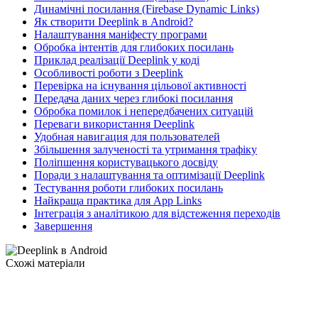
Динамічні посилання (Firebase Dynamic Links)
Як створити Deeplink в Android?
Налаштування маніфесту програми
Обробка інтентів для глибоких посилань
Приклад реалізації Deeplink у коді
Особливості роботи з Deeplink
Перевірка на існування цільової активності
Передача даних через глибокі посилання
Обробка помилок і непередбачених ситуацій
Переваги використання Deeplink
Удобная навигация для пользователей
Збільшення залученості та утримання трафіку
Поліпшення користувацького досвіду
Поради з налаштування та оптимізації Deeplink
Тестування роботи глибоких посилань
Найкраща практика для App Links
Інтеграція з аналітикою для відстеження переходів
Завершення
Схожі матеріали