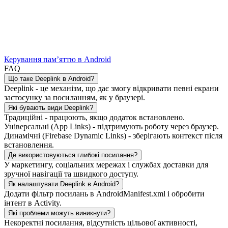
Керування пам’яттю в Android
FAQ
Що таке Deeplink в Android?
Deeplink - це механізм, що дає змогу відкривати певні екрани
застосунку за посиланням, як у браузері.
Які бувають види Deeplink?
Традиційні - працюють, якщо додаток встановлено.
Універсальні (App Links) - підтримують роботу через браузер.
Динамічні (Firebase Dynamic Links) - зберігають контекст після
встановлення.
Де використовуються глибокі посилання?
У маркетингу, соціальних мережах і службах доставки для
зручної навігації та швидкого доступу.
Як налаштувати Deeplink в Android?
Додати фільтр посилань в AndroidManifest.xml і обробити
інтент в Activity.
Які проблеми можуть виникнути?
Некоректні посилання, відсутність цільової активності,