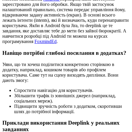
зареєстровано для його обробки. Якщо твій застосунок
налаштований правильно, система передає управління йому,
відкриваючи задану активність (екран). В основі всього
лежать інтенти (intents), які й визначають, куди перенаправити
користувача. Якби в Android була Jira, то deeplink це те
завдання, яке доставляє тебе до мети без зайвої бюрократії. А
навчитися розробці під Android ти можеш на курсах
програмування
FoxmindEd
.
Навіщо потрібні глибокі посилання в додатках?
Уяви, що ти хочеш поділитися конкретною сторінкою в
додатку, наприклад, кошиком товарів або профілем
користувача. Саме тут на сцену виходять диплінки. Вони
дають змогу:
Спростити навігацію для користувачів.
Збільшити трафік із зовнішніх джерел (наприклад,
соціальних мереж).
Підвищити зручність роботи з додатком, скоротивши
шлях до потрібної інформації.
Приклади використання Deeplink у реальних
завданнях