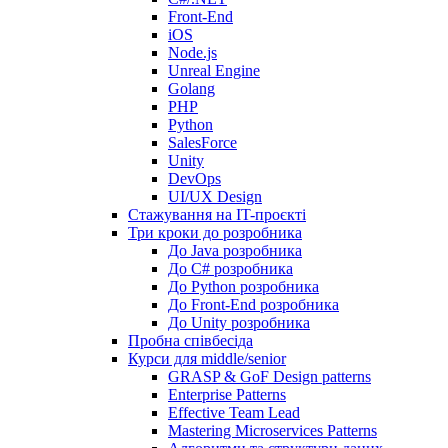
Front-End
iOS
Node.js
Unreal Engine
Golang
PHP
Python
SalesForce
Unity
DevOps
UI/UX Design
Стажування на IT-проєкті
Три кроки до розробника
До Java розробника
До C# розробника
До Python розробника
До Front-End розробника
До Unity розробника
Пробна співбесіда
Курси для middle/senior
GRASP & GoF Design patterns
Enterprise Patterns
Effective Team Lead
Mastering Microservices Patterns