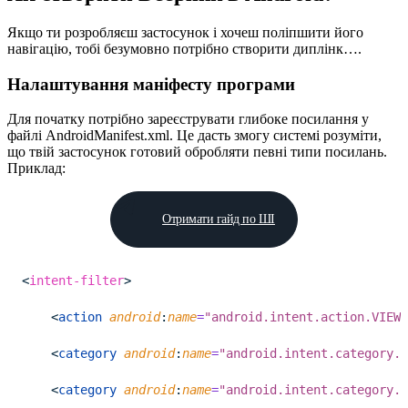
Якщо ти розробляєш застосунок і хочеш поліпшити його
навігацію, тобі безумовно потрібно створити диплінк….
Налаштування маніфесту програми
Для початку потрібно зареєструвати глибоке посилання у
файлі AndroidManifest.xml. Це дасть змогу системі розуміти,
що твій застосунок готовий обробляти певні типи посилань.
Приклад:
Отримати гайд по ШІ
<
intent-filter
>
    <
action
android
:
name
=
"android.intent.action.VIEW"
    <
category
android
:
name
=
"android.intent.category.D
    <
category
android
:
name
=
"android.intent.category.B