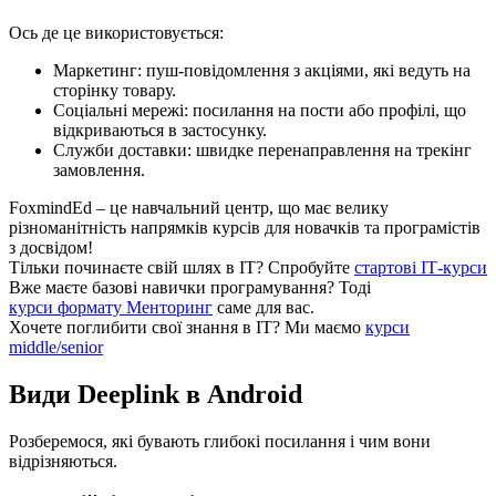
Ось де це використовується:
Маркетинг: пуш-повідомлення з акціями, які ведуть на
сторінку товару.
Соціальні мережі: посилання на пости або профілі, що
відкриваються в застосунку.
Служби доставки: швидке перенаправлення на трекінг
замовлення.
FoxmindEd
– це навчальний центр, що має велику
різноманітність напрямків курсів для новачків та програмістів
з досвідом!
Тільки починаєте свій шлях в ІТ?
Спробуйте
стартові ІТ-курси
Вже маєте базові навички програмування?
Тоді
курси формату Менторинг
саме для вас.
Хочете поглибити свої знання в ІТ?
Ми маємо
курси
middle/senior
Види Deeplink в Android
Розберемося, які бувають глибокі посилання і чим вони
відрізняються.