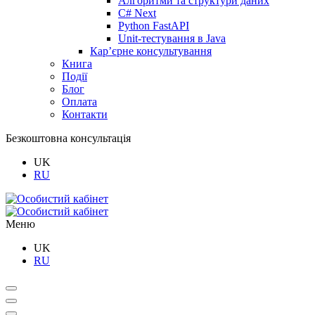
Алгоритми та структури даних
C# Next
Python FastAPI
Unit-тестування в Java
Кар’єрне консультування
Книга
Події
Блог
Оплата
Контакти
Безкоштовна консультація
UK
RU
Меню
UK
RU