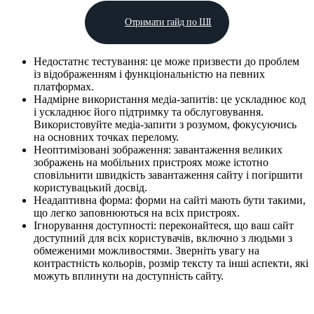
Отримати гайд по ШІ
Недостатнє тестування: це може призвести до проблем
із відображенням і функціональністю на певних
платформах.
Надмірне використання медіа-запитів: це ускладнює код
і ускладнює його підтримку та обслуговування.
Використовуйте медіа-запити з розумом, фокусуючись
на основних точках перелому.
Неоптимізовані зображення: завантаження великих
зображень на мобільних пристроях може істотно
сповільнити швидкість завантаження сайту і погіршити
користувацький досвід.
Неадаптивна форма: форми на сайті мають бути такими,
що легко заповнюються на всіх пристроях.
Ігнорування доступності: переконайтеся, що ваш сайт
доступний для всіх користувачів, включно з людьми з
обмеженими можливостями. Зверніть увагу на
контрастність кольорів, розмір тексту та інші аспекти, які
можуть вплинути на доступність сайту.