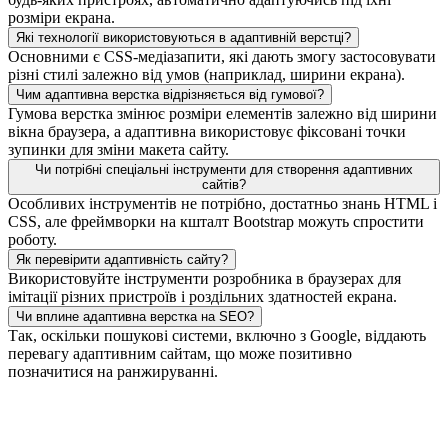
розміри екрана.
Які технології використовуються в адаптивній верстці?
Основними є CSS-медіазапити, які дають змогу застосовувати
різні стилі залежно від умов (наприклад, ширини екрана).
Чим адаптивна верстка відрізняється від гумової?
Гумова верстка змінює розміри елементів залежно від ширини
вікна браузера, а адаптивна використовує фіксовані точки
зупинки для зміни макета сайту.
Чи потрібні спеціальні інструменти для створення адаптивних
сайтів?
Особливих інструментів не потрібно, достатньо знань HTML і
CSS, але фреймворки на кшталт Bootstrap можуть спростити
роботу.
Як перевірити адаптивність сайту?
Використовуйте інструменти розробника в браузерах для
імітації різних пристроїв і роздільних здатностей екрана.
Чи вплине адаптивна верстка на SEO?
Так, оскільки пошукові системи, включно з Google, віддають
перевагу адаптивним сайтам, що може позитивно
позначитися на ранжируванні.