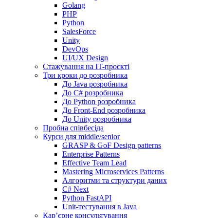
Golang
PHP
Python
SalesForce
Unity
DevOps
UI/UX Design
Стажування на IT-проєкті
Три кроки до розробника
До Java розробника
До C# розробника
До Python розробника
До Front-End розробника
До Unity розробника
Пробна співбесіда
Курси для middle/senior
GRASP & GoF Design patterns
Enterprise Patterns
Effective Team Lead
Mastering Microservices Patterns
Алгоритми та структури даних
C# Next
Python FastAPI
Unit-тестування в Java
Кар’єрне консультування