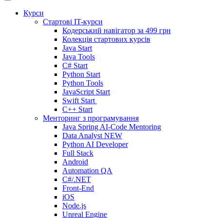
Курси
Стартові IT-курси
Кодерський навігатор за
499 грн
Колекція стартових курсів
Java Start
Java Tools
C# Start
Python Start
Python Tools
JavaScript Start
Swift Start
C++ Start
Менторинг з програмування
Java Spring AI-Code Mentoring
Data Analyst
NEW
Python AI Developer
Full Stack
Android
Automation QA
C#/.NET
Front-End
iOS
Node.js
Unreal Engine