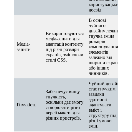
користувацький
досвід.
В основі
чуйного
дизайну лежить
Використовуються
гнучка зміна
медіа-запити для
розмірів і
Медіа-
адаптації контенту
компонування
запити
під різні розміри
елементів
екранів, змінюючи
залежно від
стилі CSS.
ширини екрана
або інших
чинників.
Чуйний дизайн
стає гнучким
Забезпечує вищу
завдяки
гнучкість,
здатності
оскільки дає змогу
Гнучкість
адаптувати
створювати різні
вміст і
версії макета для
структуру під
різних пристроїв.
різні умови
змін.