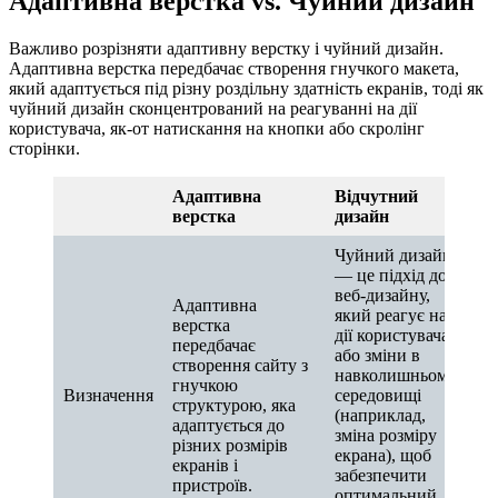
Адаптивна верстка vs. Чуйний дизайн
Важливо розрізняти адаптивну верстку і чуйний дизайн.
Адаптивна верстка передбачає створення гнучкого макета,
який адаптується під різну роздільну здатність екранів, тоді як
чуйний дизайн сконцентрований на реагуванні на дії
користувача, як-от натискання на кнопки або скролінг
сторінки.
Адаптивна
Відчутний
верстка
дизайн
Чуйний дизайн
— це підхід до
веб-дизайну,
Адаптивна
який реагує на
верстка
дії користувача
передбачає
або зміни в
створення сайту з
навколишньому
гнучкою
Визначення
середовищі
структурою, яка
(наприклад,
адаптується до
зміна розміру
різних розмірів
екрана), щоб
екранів і
забезпечити
пристроїв.
оптимальний