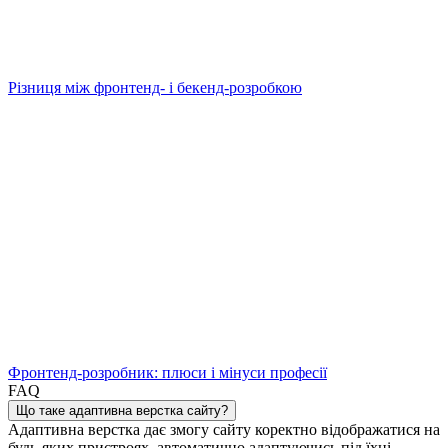
Різниця між фронтенд- і бекенд-розробкою
Фронтенд-розробник: плюси і мінуси професії
FAQ
Що таке адаптивна верстка сайту?
Адаптивна верстка дає змогу сайту коректно відображатися на
будь-яких пристроях, автоматично адаптуючись під їхні