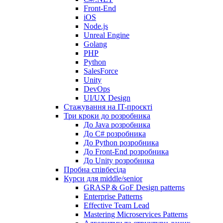
Front-End
iOS
Node.js
Unreal Engine
Golang
PHP
Python
SalesForce
Unity
DevOps
UI/UX Design
Стажування на IT-проєкті
Три кроки до розробника
До Java розробника
До C# розробника
До Python розробника
До Front-End розробника
До Unity розробника
Пробна співбесіда
Курси для middle/senior
GRASP & GoF Design patterns
Enterprise Patterns
Effective Team Lead
Mastering Microservices Patterns