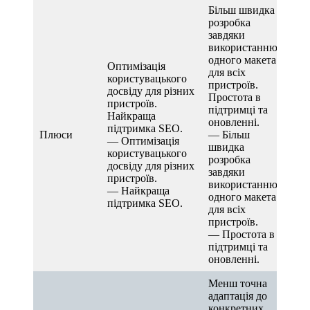
Більш швидка
розробка
завдяки
використанню
одного макета
Оптимізація
для всіх
користувацького
пристроїв.
досвіду для різних
Простота в
пристроїв.
підтримці та
Найкраща
оновленні.
підтримка SEO.
Плюси
— Більш
— Оптимізація
швидка
користувацького
розробка
досвіду для різних
завдяки
пристроїв.
використанню
— Найкраща
одного макета
підтримка SEO.
для всіх
пристроїв.
— Простота в
підтримці та
оновленні.
Менш точна
адаптація до
конкретних