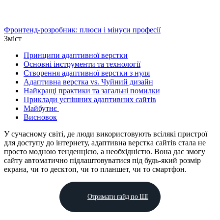
Фронтенд-розробник: плюси і мінуси професії
Зміст
Принципи адаптивної верстки
Основні інструменти та технології
Створення адаптивної верстки з нуля
Адаптивна верстка vs. Чуйний дизайн
Найкращі практики та загальні помилки
Приклади успішних адаптивних сайтів
Майбутнє
Висновок
У сучасному світі, де люди використовують всілякі пристрої
для доступу до інтернету, адаптивна верстка сайтів стала не
просто модною тенденцією, а необхідністю. Вона дає змогу
сайту автоматично підлаштовуватися під будь-який розмір
екрана, чи то десктоп, чи то планшет, чи то смартфон.
Отримати гайд по ШІ