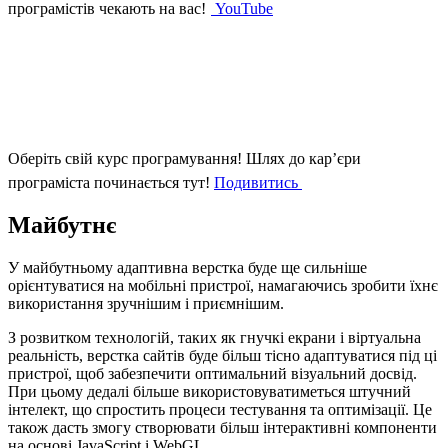
програмістів чекають на вас!
YouTube
Оберіть свій курс програмування!
Шлях до кар’єри
програміста починається тут!
Подивитись
Майбутнє
У майбутньому адаптивна верстка буде ще сильніше
орієнтуватися на мобільні пристрої, намагаючись зробити їхнє
використання зручнішим і приємнішим.
З розвитком технологій, таких як гнучкі екрани і віртуальна
реальність, верстка сайтів буде більш тісно адаптуватися під ці
пристрої, щоб забезпечити оптимальний візуальний досвід.
При цьому дедалі більше використовуватиметься штучний
інтелект, що спростить процеси тестування та оптимізації. Це
також дасть змогу створювати більш інтерактивні компоненти
на основі JavaScript і WebGL.