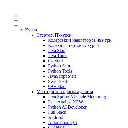
Курси
Стартові IT-курси
Кодерський навігатор за
499 грн
Колекція стартових курсів
Java Start
Java Tools
C# Start
Python Start
Python Tools
JavaScript Start
Swift Start
C++ Start
Менторинг з програмування
Java Spring AI-Code Mentoring
Data Analyst
NEW
Python AI Developer
Full Stack
Android
Automation QA
C#/.NET