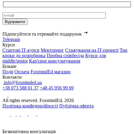
Підписуйтеся та отримайте подарунок
Telegram
Курси
Стартові IТ-курси
Менторинг
Стажування на IT-проекті
Три
кроки до розробника
Пробна співбесіда
Курси для
middle/senior
Кар'єрне консультування
Більше
Події
Оплата
FoxmindEd магазин
Контакти
info@foxminded.ua
+38 073 588 01 37
+48 45 956 99 69
All rights reserved. FoxmindEd, 2026
Політика конфіденційності
Публічна оферта
Безкоштовна консультація