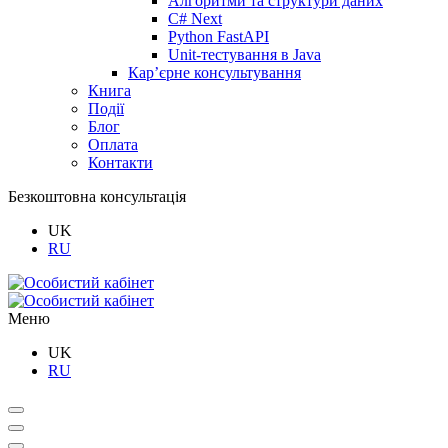
Алгоритми та структури даних
C# Next
Python FastAPI
Unit-тестування в Java
Кар’єрне консультування
Книга
Події
Блог
Оплата
Контакти
Безкоштовна консультація
UK
RU
Меню
UK
RU