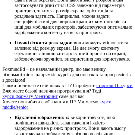
застосовувати різні стилі CSS залежно від параметрів
пристрою, таких як розмір екрана, орієнтація та
роздільна здатність. Наприклад, можна задати
специфічні стилі для широкоекранних комп’ютерів та
інші для мобільних пристроїв, забезпечуючи оптимальне
відображення контенту на всіх пристроях.
Гнучкі сітки та розкладки:
вони можуть змінюватися
залежно від розміру екрана. Це дає змогу контенту
ефективно заповнювати доступний простір на екрані,
забезпечуючи зручність використання для користувачів.
FoxmindEd
– це навчальний центр, що має велику
різноманітність напрямків курсів для новачків та програмістів
з досвідом!
Тільки починаєте свій шлях в ІТ?
Спробуйте
стартові ІТ-курси
Вже маєте базові навички програмування?
Тоді
курси формату Менторинг
саме для вас.
Хочете поглибити свої знання в ІТ?
Ми маємо
курси
middle/senior
Відкличні зображення:
їх використовують, щоб
поліпшити швидкість завантаження і якість
відображення на різних пристроях. Вони дають змогу
завантажувати зображення з різною роздільною