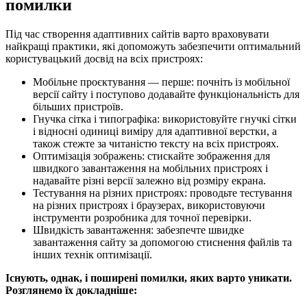
помилки
Під час створення адаптивних сайтів варто враховувати
найкращі практики, які допоможуть забезпечити оптимальний
користувацький досвід на всіх пристроях:
Мобільне проєктування — перше: почніть із мобільної
версії сайту і поступово додавайте функціональність для
більших пристроїв.
Гнучка сітка і типографіка: використовуйте гнучкі сітки
і відносні одиниці виміру для адаптивної верстки, а
також стежте за читаністю тексту на всіх пристроях.
Оптимізація зображень: стискайте зображення для
швидкого завантаження на мобільних пристроях і
надавайте різні версії залежно від розміру екрана.
Тестування на різних пристроях: проводьте тестування
на різних пристроях і браузерах, використовуючи
інструменти розробника для точної перевірки.
Швидкість завантаження: забезпечте швидке
завантаження сайту за допомогою стиснення файлів та
інших технік оптимізації.
Існують, однак, і поширені помилки, яких варто уникати.
Розглянемо їх докладніше: