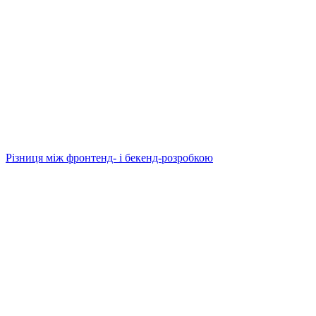
Різниця між фронтенд- і бекенд-розробкою