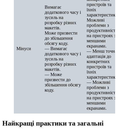
пристроїв та
Вимагає
їхніх
додаткового часу і
характеристик.
зусиль на
Можливі
розробку різних
проблеми з
макетів.
продуктивністю
Може призвести
на пристроях з
до збільшення
меншими
обсягу коду.
екранами.
Мінуси
— Вимагає
— Менш точна
додаткового часу і
адаптація до
зусиль на
конкретних
розробку різних
пристроїв та
макетів.
їхніх
— Може
характеристик.
призвести до
— Можливі
збільшення обсягу
проблеми з
коду.
продуктивністю
на пристроях з
меншими
екранами.
Найкращі практики та загальні