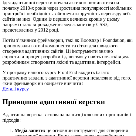
Ідея адаптивної верстки почала активно розвиватися на
початку 2010-х років через зростання популярності мобільних
пристроїв і необхідність забезпечити зручність перегляду веб-
сайтів на них. Одним із перших великих кроків у цьому
напрямі стало впровадження медіа-запитів у CSS3,
представлених у 2012 році.
Потім з’явилися фреймворки, такі як Bootstrap і Foundation, які
пропонували готові компоненти та сітки для швидкого
створення адаптивних сайтів. Ці інструменти значно
спростили процес розробки і дали змогу навіть початківцям-
розробникам створювати якісні та адаптивні інтерфейси.
У програму нашого курсу Front End входить багато
практичних завдань з адаптивної верстки незалежно від того,
який фреймворк ви обираєте вивчити!
Деталі курсу
Принципи адаптивної верстки
Адаптивна верстка заснована на низці ключових принципів і
підходів:
Медіа-запити:
це основний інструмент для створення
адаптивної верстки. Вони дають змогу розробникам