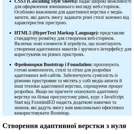
CSS3 (Cascading Style Sheets):
надає широкі можливості
для оформлення зовнішнього вигляду веб-сторінок.
Особливо важливим для адаптивної верстки є медіа-
запити, які дають змогу задавати різні стилі залежно від
характеристик пристрою.
HTML5 (HyperText Markup Language):
представляє
стандартну розмітку для створення веб-сторінок.
Включає нові елементи й атрибути, що полегшують
створення адаптивних макетів і зручного інтерфейсу для
користувачів на різних пристроях.
Фреймворки Bootstrap і Foundation:
пропонують
готові компоненти, стилі та сітки для розробки
адаптивних веб-сайтів. Забезпечують сумісність із
різними пристроями та містять у собі медіа-запити й
інші техніки адаптивної верстки, спрощуючи процес
розробки. Якщо ви прагнете опанувати адаптивну
верстку на більш просунутому рівні, курс з JavaScript
Start від FoxmindED надасть додаткові навички та
знання, які дадуть змогу вам максимально ефективно
використовувати Bootstrap.
Створення адаптивної верстки з нуля