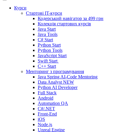
Курси
Стартові IT-курси
Кодерський навігатор за
499 грн
Колекція стартових курсів
Java Start
Java Tools
C# Start
Python Start
Python Tools
JavaScript Start
Swift Start
C++ Start
Менторинг з програмування
Java Spring AI-Code Mentoring
Data Analyst
NEW
Python AI Developer
Full Stack
Android
Automation QA
C#/.NET
Front-End
iOS
Node.js
Unreal Engine