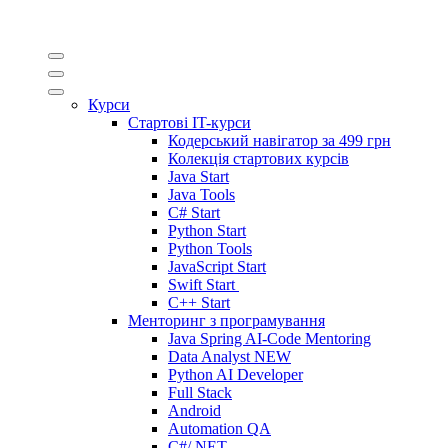
Курси
Стартові IT-курси
Кодерський навігатор за
499 грн
Колекція стартових курсів
Java Start
Java Tools
C# Start
Python Start
Python Tools
JavaScript Start
Swift Start
C++ Start
Менторинг з програмування
Java Spring AI-Code Mentoring
Data Analyst
NEW
Python AI Developer
Full Stack
Android
Automation QA
C#/.NET