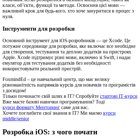
класи, об’єкти, функції та методи. Освоєння цієї мови —
важливий крок для будь-кого, хто хоче зануритися в процес з
нуля.
Інструменти для розробки
Основний інструмент для iOS-розробників — це Xcode. Це
потужне середовище для розробки, яке включає все необхідне
для створення, тестування та деплою додатків на пристроях
Apple. Xcode підтримує різні мови, включно зі Swift, і надає
емулятор для тестування додатків без необхідності
використовувати реальний пристрій.
FoxmindEd
– це навчальний центр, що має велику
різноманітність напрямків курсів для новачків та програмістів
з досвідом!
Тільки починаєте свій шлях в ІТ?
Спробуйте
стартові ІТ-курси
Вже маєте базові навички програмування?
Тоді
курси формату Менторинг
саме для вас.
Хочете поглибити свої знання в ІТ?
Ми маємо
курси
middle/senior
Розробка iOS: з чого почати