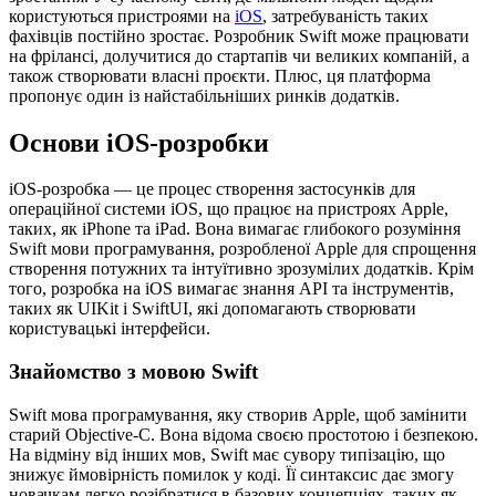
користуються пристроями на
iOS
, затребуваність таких
фахівців постійно зростає. Розробник Swift може працювати
на фрілансі, долучитися до стартапів чи великих компаній, а
також створювати власні проєкти. Плюс, ця платформа
пропонує один із найстабільніших ринків додатків.
Основи iOS-розробки
iOS-розробка — це процес створення застосунків для
операційної системи iOS, що працює на пристроях Apple,
таких, як iPhone та iPad. Вона вимагає глибокого розуміння
Swift мови програмування, розробленої Apple для спрощення
створення потужних та інтуїтивно зрозумілих додатків. Крім
того, розробка на iOS вимагає знання API та інструментів,
таких як UIKit і SwiftUI, які допомагають створювати
користувацькі інтерфейси.
Знайомство з мовою Swift
Swift мова програмування, яку створив Apple, щоб замінити
старий Objective-C. Вона відома своєю простотою і безпекою.
На відміну від інших мов, Swift має сувору типізацію, що
знижує ймовірність помилок у коді. Її синтаксис дає змогу
новачкам легко розібратися в базових концепціях, таких як