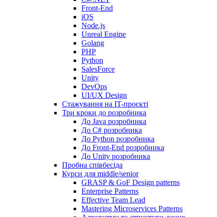
Front-End
iOS
Node.js
Unreal Engine
Golang
PHP
Python
SalesForce
Unity
DevOps
UI/UX Design
Стажування на IT-проєкті
Три кроки до розробника
До Java розробника
До C# розробника
До Python розробника
До Front-End розробника
До Unity розробника
Пробна співбесіда
Курси для middle/senior
GRASP & GoF Design patterns
Enterprise Patterns
Effective Team Lead
Mastering Microservices Patterns