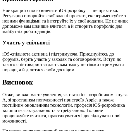
Найкращий спосіб вивчити iOS-розробку — це практика.
Регулярно створюйте свої власні проєкти, експериментуйте з
новими функціями та інтегруйте їх у свої додатки. Це не лише
допоможе вам швидше вчитися, а й створить портфоліо для
майбутніх роботодавців.
Участь у спільноті
iOS-спільнота активна і підтримуюча. Приєднуйтесь до
форумів, беріть участь у заходах та обговореннях. Вступ до
такого співтовариства дасть вам змогу не тільки отримувати
поради, а й ділитися своїм досвідом.
Висновок
Отже, ви вже маєте уявлення, як стати ios розробником з нуля.
А, зі зростанням популярності пристроїв Apple, а також
постійним оновленням технологій, професія iOS-розробника
залишиться актуальною та затребуваною. Головне —
продовжуйте вчитися, практикуватися і досліджувати нові
можливості.
Ця стаття лише початковий крок на вашому шляху.