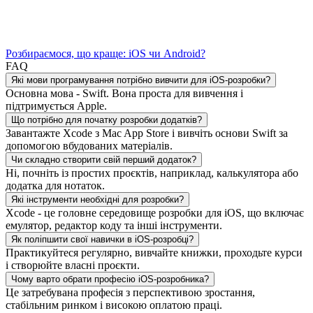
Розбираємося, що краще: iOS чи Android?
FAQ
Які мови програмування потрібно вивчити для iOS-розробки?
Основна мова - Swift. Вона проста для вивчення і
підтримується Apple.
Що потрібно для початку розробки додатків?
Завантажте Xcode з Mac App Store і вивчіть основи Swift за
допомогою вбудованих матеріалів.
Чи складно створити свій перший додаток?
Ні, почніть із простих проєктів, наприклад, калькулятора або
додатка для нотаток.
Які інструменти необхідні для розробки?
Xcode - це головне середовище розробки для iOS, що включає
емулятор, редактор коду та інші інструменти.
Як поліпшити свої навички в iOS-розробці?
Практикуйтеся регулярно, вивчайте книжки, проходьте курси
і створюйте власні проєкти.
Чому варто обрати професію iOS-розробника?
Це затребувана професія з перспективою зростання,
стабільним ринком і високою оплатою праці.