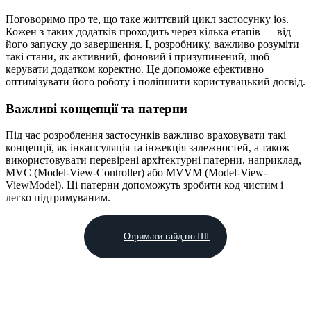
Поговоримо про те, що таке життєвий цикл застосунку ios.
Кожен з таких додатків проходить через кілька етапів — від
його запуску до завершення. І, розробнику, важливо розуміти
такі стани, як активний, фоновий і призупинений, щоб
керувати додатком коректно. Це допоможе ефективно
оптимізувати його роботу і поліпшити користувацький досвід.
Важливі концепції та патерни
Під час розроблення застосунків важливо враховувати такі
концепції, як інкапсуляція та інжекція залежностей, а також
використовувати перевірені архітектурні патерни, наприклад,
MVC (Model-View-Controller) або MVVM (Model-View-
ViewModel). Ці патерни допоможуть зробити код чистим і
легко підтримуваним.
Отримати гайд по ШІ