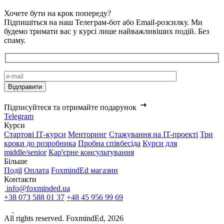
Хочете бути на крок попереду?
Підпишіться на наш Телеграм-бот або Email-розсилку. Ми
будемо тримати вас у курсі лише найважливіших подій. Без
спаму.
Підписуйтеся та отримайте подарунок
Telegram
Курси
Стартові IТ-курси
Менторинг
Стажування на IT-проекті
Три
кроки до розробника
Пробна співбесіда
Курси для
middle/senior
Кар'єрне консультування
Більше
Події
Оплата
FoxmindEd магазин
Контакти
info@foxminded.ua
+38 073 588 01 37
+48 45 956 99 69
All rights reserved. FoxmindEd, 2026