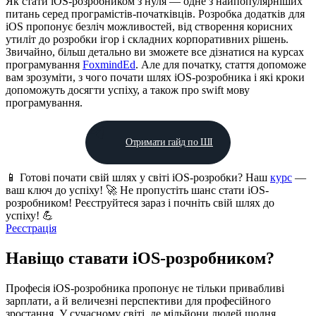
Як стати iOS-розробником з нуля — одне з найпопулярніших
питань серед програмістів-початківців. Розробка додатків для
iOS пропонує безліч можливостей, від створення корисних
утиліт до розробки ігор і складних корпоративних рішень.
Звичайно, більш детально ви зможете все дізнатися на курсах
програмування
FoxmindEd
. Але для початку, стаття допоможе
вам зрозуміти, з чого почати шлях iOS-розробника і які кроки
допоможуть досягти успіху, а також про swift мову
програмування.
Отримати гайд по ШІ
📱 Готові почати свій шлях у світі iOS-розробки? Наш
курс
—
ваш ключ до успіху! 🚀 Не пропустіть шанс стати iOS-
розробником! Реєструйтеся зараз і почніть свій шлях до
успіху! 💪
Реєстрація
Навіщо ставати iOS-розробником?
Професія iOS-розробника пропонує не тільки привабливі
зарплати, а й величезні перспективи для професійного
зростання. У сучасному світі, де мільйони людей щодня