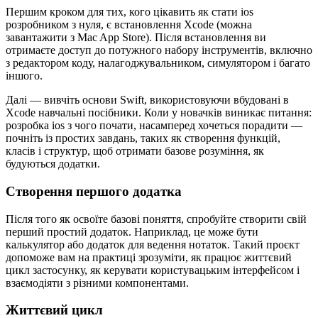
Першим кроком для тих, кого цікавить як стати ios
розробником з нуля, є встановлення Xcode (можна
завантажити з Mac App Store). Після встановлення ви
отримаєте доступ до потужного набору інструментів, включно
з редактором коду, налагоджувальником, симулятором і багато
іншого.
Далі — вивчіть основи Swift, використовуючи вбудовані в
Xcode навчальні посібники. Коли у новачків виникає питання:
розробка ios з чого почати, насамперед хочеться порадити —
почніть із простих завдань, таких як створення функцій,
класів і структур, щоб отримати базове розуміння, як
будуються додатки.
Створення першого додатка
Після того як освоїте базові поняття, спробуйте створити свій
перший простий додаток. Наприклад, це може бути
калькулятор або додаток для ведення нотаток. Такий проєкт
допоможе вам на практиці зрозуміти, як працює життєвий
цикл застосунку, як керувати користувацьким інтерфейсом і
взаємодіяти з різними компонентами.
Життєвий цикл