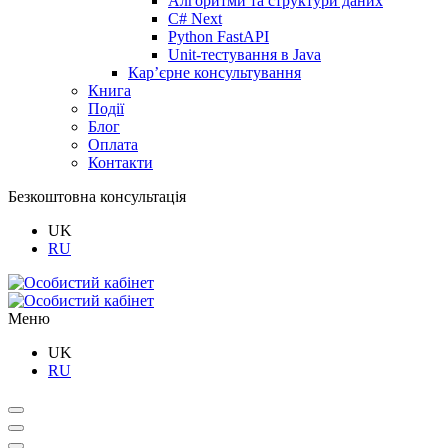
Алгоритми та структури даних
C# Next
Python FastAPI
Unit-тестування в Java
Кар’єрне консультування
Книга
Події
Блог
Оплата
Контакти
Безкоштовна консультація
UK
RU
Меню
UK
RU