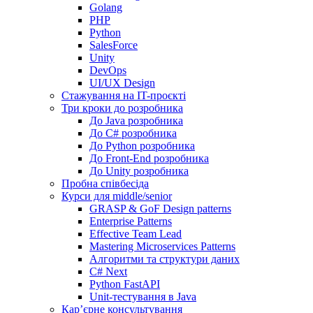
Golang
PHP
Python
SalesForce
Unity
DevOps
UI/UX Design
Стажування на IT-проєкті
Три кроки до розробника
До Java розробника
До C# розробника
До Python розробника
До Front-End розробника
До Unity розробника
Пробна співбесіда
Курси для middle/senior
GRASP & GoF Design patterns
Enterprise Patterns
Effective Team Lead
Mastering Microservices Patterns
Алгоритми та структури даних
C# Next
Python FastAPI
Unit-тестування в Java
Кар’єрне консультування