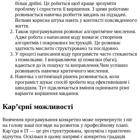
більш дрібні. Це робиться щоб краще зрозуміти
проблему і спростити її вирішення. З цими роботами
розвивається навичка розбиття завдань на підзадачі.
Вельми корисна штука навіть у контексті повсякденного
життя.
Також програмування розвиває алгоритмічне мислення.
Адже робота з написання коду вимагає створення
алгоритмів і покрокових інструкцій. Це розвиває
здатність мислити структуровано та послідовно.
У процесі написання коду програмісти часто стикаються
з помилками. І виправляючи ці помилки (баги),
вдаються до їх пошуку та виправлення.Чим успішно
розвивають навички критичного мислення.
Навичка з оптимізації рішень розвивається, коли
програміст шукає спосіб зробити код ефективнішим і
швидшим. Тут підключається вміння оцінювати різні
варіанти вирішення завдання.
Кар’єрні можливості
Вивчення програмування конкретно може перевернути з ніг
на голову ваші погляди на розвиток у професійному плані.
Кар’єра в IT — це річ структурована, зрозуміла і практично
відчутна. Оскільки в цьому напрямі є конкретна градація