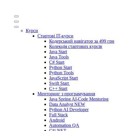
Курси
Стартові IT-курси
Кодерський навігатор за
499 грн
Колекція стартових курсів
Java Start
Java Tools
C# Start
Python Start
Python Tools
JavaScript Start
Swift Start
C++ Start
Менторинг з програмування
Java Spring AI-Code Mentoring
Data Analyst
NEW
Python AI Developer
Full Stack
Android
Automation QA
C#/.NET