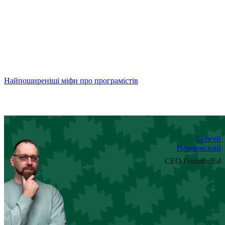
Найпоширеніші міфи про програмістів
Сергей
Немчинский
CEO FoxmindEd