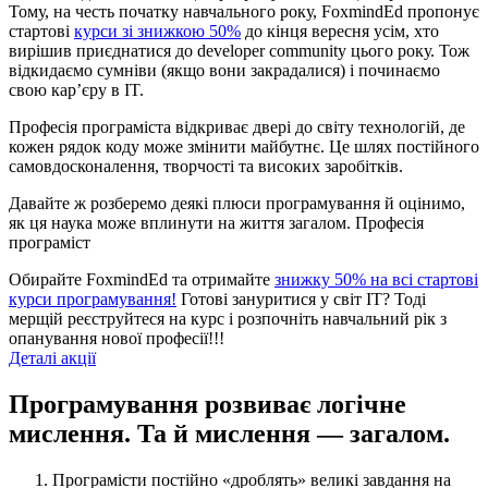
Тому, на честь початку навчального року, FoxmindEd пропонує
стартові
курси зі знижкою 50%
до кінця вересня усім, хто
вирішив приєднатися до developer community цього року. Тож
відкидаємо сумніви (якщо вони закрадалися) і починаємо
свою кар’єру в IT.
Професія програміста відкриває двері до світу технологій, де
кожен рядок коду може змінити майбутнє. Це шлях постійного
самовдосконалення, творчості та високих заробітків.
Давайте ж розберемо деякі плюси програмування й оцінимо,
як ця наука може вплинути на життя загалом. Професія
програміст
Обирайте FoxmindEd та отримайте
знижку 50% на всі стартові
курси програмування!
Готові зануритися у світ IT? Тоді
мерщій реєструйтеся на курс і розпочніть навчальний рік з
опанування нової професії!!!
Деталі акції
Програмування розвиває логічне
мислення. Та й мислення — загалом.
Програмісти постійно «дроблять» великі завдання на