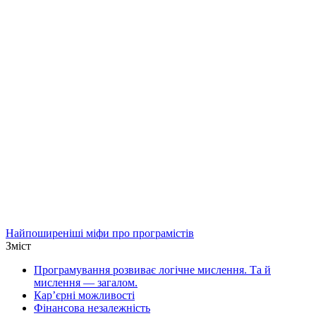
Найпоширеніші міфи про програмістів
Зміст
Програмування розвиває логічне мислення. Та й
мислення — загалом.
Кар’єрні можливості
Фінансова незалежність