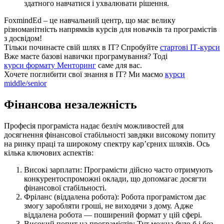
здатного навчатися і ухвалювати рішення.
FoxmindEd
– це навчальний центр, що має велику
різноманітність напрямків курсів для новачків та програмістів
з досвідом!
Тільки починаєте свій шлях в ІТ?
Спробуйте
стартові ІТ-курси
Вже маєте базові навички програмування?
Тоді
курси формату Менторинг
саме для вас.
Хочете поглибити свої знання в ІТ?
Ми маємо
курси
middle/senior
Фінансова незалежність
Професія програміста надає безліч можливостей для
досягнення фінансової стабільності завдяки високому попиту
на ринку праці та широкому спектру кар’єрних шляхів. Ось
кілька ключових аспектів:
Високі зарплати: Програмісти дійсно часто отримують
конкурентоспроможні оклади, що допомагає досягти
фінансової стабільності.
Фріланс (віддалена робота): Робота програмістом дає
змогу заробляти гроші, не виходячи з дому. Адже
віддалена робота — поширений формат у цій сфері.
Високий попит на програмістів: Тут можна було б і без