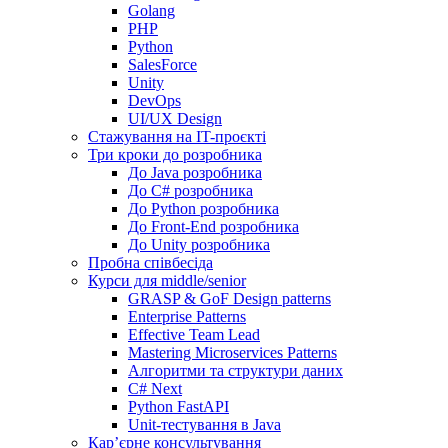
Golang
PHP
Python
SalesForce
Unity
DevOps
UI/UX Design
Стажування на IT-проєкті
Три кроки до розробника
До Java розробника
До C# розробника
До Python розробника
До Front-End розробника
До Unity розробника
Пробна співбесіда
Курси для middle/senior
GRASP & GoF Design patterns
Enterprise Patterns
Effective Team Lead
Mastering Microservices Patterns
Алгоритми та структури даних
C# Next
Python FastAPI
Unit-тестування в Java
Кар’єрне консультування