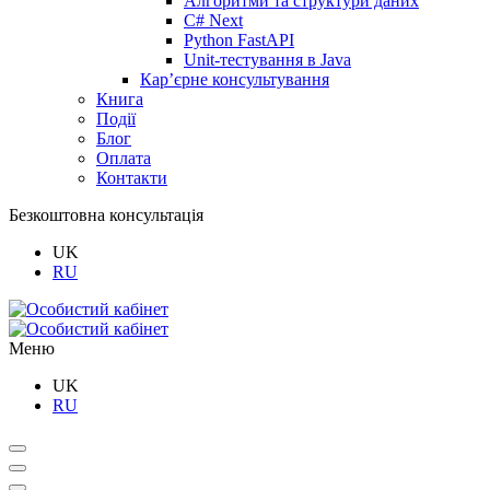
Алгоритми та структури даних
C# Next
Python FastAPI
Unit-тестування в Java
Кар’єрне консультування
Книга
Події
Блог
Оплата
Контакти
Безкоштовна консультація
UK
RU
Меню
UK
RU