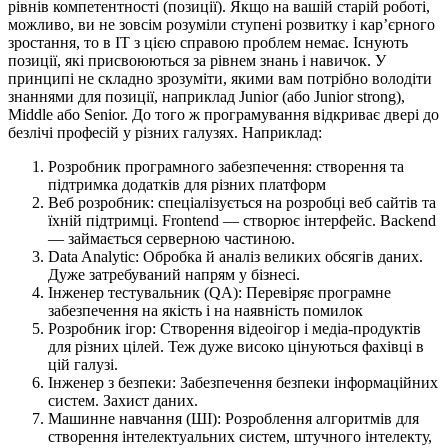
рівнів компетентності (позиції). Якщо на вашій старій роботі,
можливо, ви не зовсім розуміли ступені розвитку і кар’єрного
зростання, то в IT з цією справою проблем немає. Існують
позиції, які присвоюються за рівнем знань і навичок. У
принципі не складно зрозуміти, якими вам потрібно володіти
знаннями для позиції, наприклад Junior (або Junior strong),
Middle або Senior. До того ж програмування відкриває двері до
безлічі професій у різних галузях. Наприклад:
Розробник програмного забезпечення: створення та
підтримка додатків для різних платформ
Веб розробник: спеціалізується на розробці веб сайтів та
їхній підтримці. Frontend — створює інтерфейс. Backend
— займається серверною частиною.
Data Analytic: Обробка й аналіз великих обсягів даних.
Дуже затребуваний напрям у бізнесі.
Інженер тестувальник (QA): Перевіряє програмне
забезпечення на якість і на наявність помилок
Розробник ігор: Створення відеоігор і медіа-продуктів
для різних цілей. Теж дуже високо цінуються фахівці в
цій галузі.
Інженер з безпеки: Забезпечення безпеки інформаційних
систем. Захист даних.
Машинне навчання (ШІ): Розроблення алгоритмів для
створення інтелектуальних систем, штучного інтелекту,