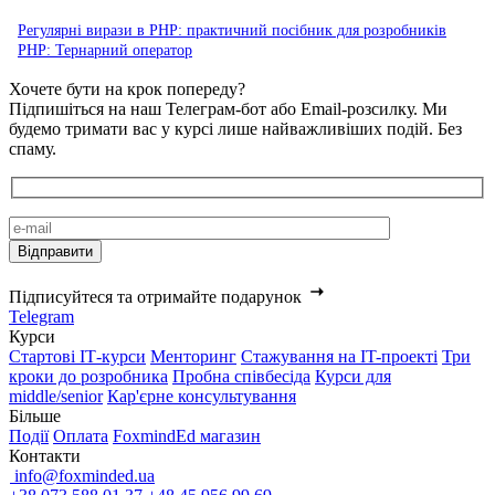
Регулярні вирази в PHP: практичний посібник для розробників
PHP: Тернарний оператор
Хочете бути на крок попереду?
Підпишіться на наш Телеграм-бот або Email-розсилку. Ми
будемо тримати вас у курсі лише найважливіших подій. Без
спаму.
Підписуйтеся та отримайте подарунок
Telegram
Курси
Стартові IТ-курси
Менторинг
Стажування на IT-проекті
Три
кроки до розробника
Пробна співбесіда
Курси для
middle/senior
Кар'єрне консультування
Більше
Події
Оплата
FoxmindEd магазин
Контакти
info@foxminded.ua