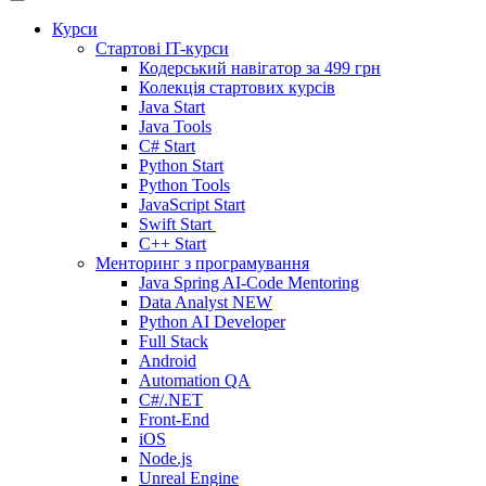
Курси
Стартові IT-курси
Кодерський навігатор за
499 грн
Колекція стартових курсів
Java Start
Java Tools
C# Start
Python Start
Python Tools
JavaScript Start
Swift Start
C++ Start
Менторинг з програмування
Java Spring AI-Code Mentoring
Data Analyst
NEW
Python AI Developer
Full Stack
Android
Automation QA
C#/.NET
Front-End
iOS
Node.js
Unreal Engine