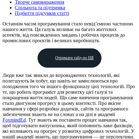
Творче самовираження
Спільнота та підтримка
Підбиття підсумків статті
Останнім часом програмування стало невід’ємною частиною
нашого життя. Ця галузь впливає на багато життєвих
аспектів, від повсякденних завдань і робочих процесів до
промислових проєктів і великих виробництв.
Отримати гайд по ШІ
Люди вже так звикли до впроваджених технологій, які
полегшують їм побут, що навіть не замислюються про
походження того чи іншого функціоналу цих технологій. Про
те, що робить програміст для розвитку цієї галузі та
покращення життя людей. Що саме вивчення програмування
стало двигуном прогресу в цьому контексті. Про якісне
навчання у сфері розробки додатків, сайтів та програмного
забезпечення знають не на словах а на ділі в академії
FoxmindEd
. Тут знають як поставити процес навчання так,
щоб підготувати випускника, який поповнить лави фахівців,
які впливають на прогрес у розвитку цифрових технологій. У
нашій академії знають, що програмування — це перспективи.