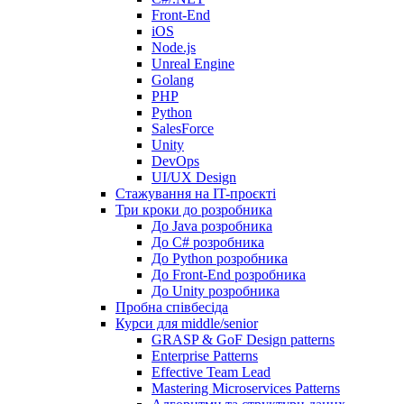
Front-End
iOS
Node.js
Unreal Engine
Golang
PHP
Python
SalesForce
Unity
DevOps
UI/UX Design
Стажування на IT-проєкті
Три кроки до розробника
До Java розробника
До C# розробника
До Python розробника
До Front-End розробника
До Unity розробника
Пробна співбесіда
Курси для middle/senior
GRASP & GoF Design patterns
Enterprise Patterns
Effective Team Lead
Mastering Microservices Patterns