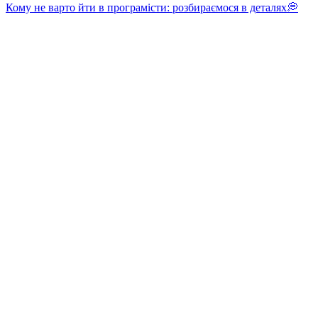
Кому не варто йти в програмісти: розбираємося в деталях💭