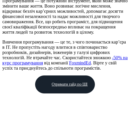
Програмування — це потужний інструмент, який може значно
змінити ваше життя. Воно розвиває логічне мислення,
відкриває безліч кар’єрних можливостей, допомагає досягти
фінансової незалежності та надає можливості для творчого
самовираження. Все, що робить програміст, для підвищення
своєї кваліфікації безпосередньо впливає на покращення
життя людей та розвиток технологій в цілому.
Вивчення програмування — це те, з чого починається кар’єра
в IT. Не пропустіть нагоду влитися в співтовариство
розробників, дизайнерів, інженерів у галузі цифрових
технологій. Не втрачайте час. Скористайтеся знижкою
-50% на
курс програмування
від компанії
FoxmindEd
. Вірте у свій
успіх та приєднуйтесь до спільноти програмістів.
Отримати гайд по ШІ