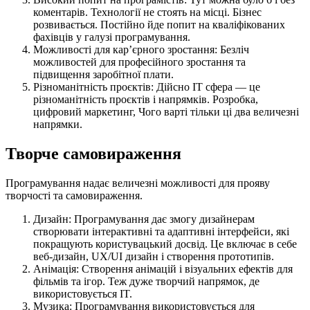
коментарів. Технології не стоять на місці. Бізнес
розвивається. Постійно йде попит на кваліфікованих
фахівців у галузі програмування.
Можливості для кар’єрного зростання: Безліч
можливостей для професійного зростання та
підвищення заробітної плати.
Різноманітність проєктів: Дійсно IT сфера — це
різноманітність проєктів і напрямків. Розробка,
цифровий маркетинг, Чого варті тільки ці два величезні
напрямки.
Творче самовираження
Програмування надає величезні можливості для прояву
творчості та самовираження.
Дизайн: Програмування дає змогу дизайнерам
створювати інтерактивні та адаптивні інтерфейси, які
покращують користувацький досвід. Це включає в себе
веб-дизайн, UX/UI дизайн і створення прототипів.
Анімація: Створення анімацій і візуальних ефектів для
фільмів та ігор. Теж дуже творчий напрямок, де
використовується IT.
Музика: Програмування використовується для