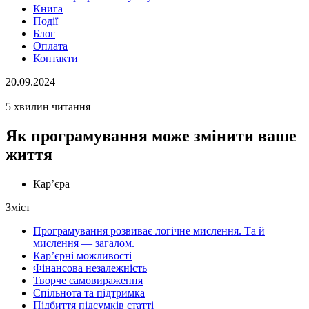
Книга
Події
Блог
Оплата
Контакти
20.09.2024
5 хвилин читання
Як програмування може змінити ваше
життя
Кар’єра
Зміст
Програмування розвиває логічне мислення. Та й
мислення — загалом.
Кар’єрні можливості
Фінансова незалежність
Творче самовираження
Спільнота та підтримка
Підбиття підсумків статті