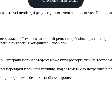
Отримати гайд по ШІ
дають усі необхідні ресурси для вивчення та розвитку. Не прога
к викладає свої зміни в загальний репозиторій кілька разів на де
є раннє виявлення конфліктів і помилок.
ної інтеграції новий артефакт може бути розгорнутий на тестово
всі перевірки пройшли успішно, код автоматично потрапляє в п
овідно до вимог безпеки та бізнес-процесів.