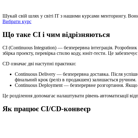
Шукай свій шлях у світі IT з нашими курсами менторингу. Вони 
Вибрати курс
Що таке CI і чим відрізняються
CI (Continuous Integration) — безперервна інтеграція. Розробни
збірка проекту, перевірка стилю коду, юніт-тести. Це забезпечу
CD означає дві наступні практики:
Continuous Delivery — безперервна доставка. Після успіш
фінальний крок (реліз в продакшен) залишається ручним.
Continuous Deployment — безперервне розгортання. Якщо 
Це розділення допомагає налаштувати рівень автоматизації відп
Як працює CI/CD-конвеєр