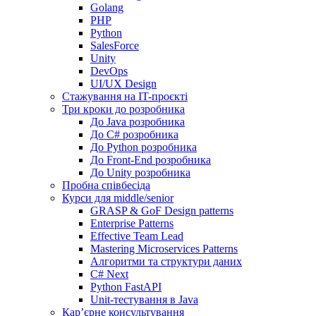
Golang
PHP
Python
SalesForce
Unity
DevOps
UI/UX Design
Стажування на IT-проєкті
Три кроки до розробника
До Java розробника
До C# розробника
До Python розробника
До Front-End розробника
До Unity розробника
Пробна співбесіда
Курси для middle/senior
GRASP & GoF Design patterns
Enterprise Patterns
Effective Team Lead
Mastering Microservices Patterns
Алгоритми та структури даних
C# Next
Python FastAPI
Unit-тестування в Java
Кар’єрне консультування