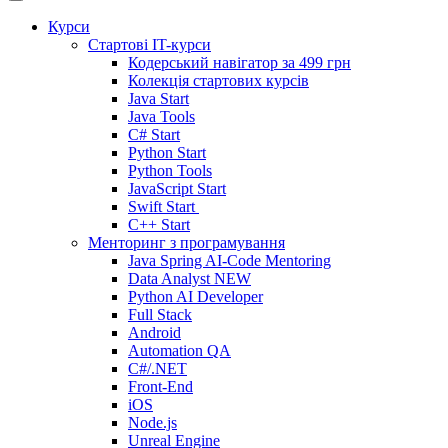
Курси
Стартові IT-курси
Кодерський навігатор за
499 грн
Колекція стартових курсів
Java Start
Java Tools
C# Start
Python Start
Python Tools
JavaScript Start
Swift Start
C++ Start
Менторинг з програмування
Java Spring AI-Code Mentoring
Data Analyst
NEW
Python AI Developer
Full Stack
Android
Automation QA
C#/.NET
Front-End
iOS
Node.js
Unreal Engine