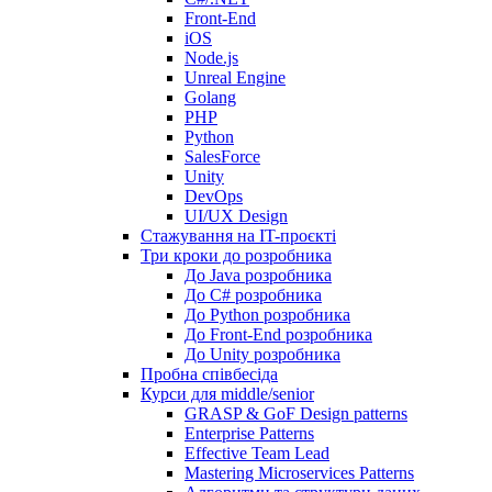
Front-End
iOS
Node.js
Unreal Engine
Golang
PHP
Python
SalesForce
Unity
DevOps
UI/UX Design
Стажування на IT-проєкті
Три кроки до розробника
До Java розробника
До C# розробника
До Python розробника
До Front-End розробника
До Unity розробника
Пробна співбесіда
Курси для middle/senior
GRASP & GoF Design patterns
Enterprise Patterns
Effective Team Lead
Mastering Microservices Patterns