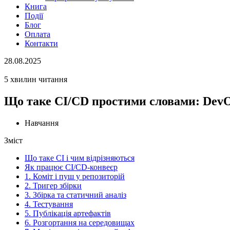
Книга
Події
Блог
Оплата
Контакти
28.08.2025
5 хвилин читання
Що таке CI/CD простими словами: DevO
Навчання
Зміст
Що таке CI і чим відрізняються
Як працює CI/CD-конвеєр
1. Коміт і пуш у репозиторій
2. Тригер збірки
3. Збірка та статичний аналіз
4. Тестування
5. Публікація артефактів
6. Розгортання на середовищах