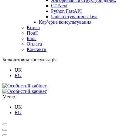
Алгоритми та структури даних
C# Next
Python FastAPI
Unit-тестування в Java
Кар’єрне консультування
Книга
Події
Блог
Оплата
Контакти
Безкоштовна консультація
UK
RU
Меню
UK
RU