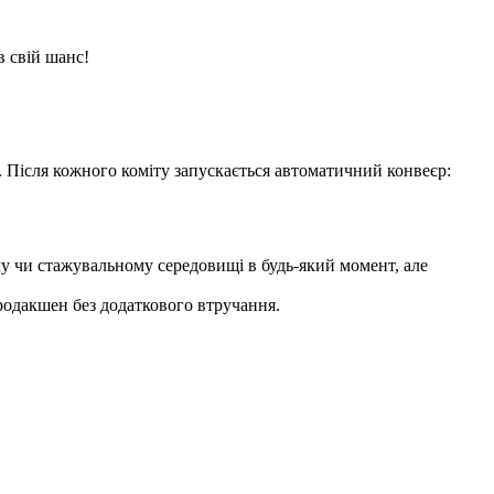
в свій шанс!
нь. Після кожного коміту запускається автоматичний конвеєр:
му чи стажувальному середовищі в будь-який момент, але
родакшен без додаткового втручання.