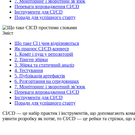
7. Моніторинг і зворотний зв’язок
Переваги впровадження CI/CD
Інструменти для CI/CD
Поради для успішного старту
Зміст
Що таке CI і чим відрізняються
Як працює CI/CD-конвеєр
1. Коміт і пуш у репозиторій
2. Тригер збірки
3. Збірка та статичний аналіз
4. Тестування
5. Публікація артефактів
6. Розгортання на середовищах
7. Моніторинг і зворотний зв’язок
Переваги впровадження CI/CD
Інструменти для CI/CD
Поради для успішного старту
CI/CD — це набір практик і інструментів, що допомагають кома
уявити розробку як потяг, то CI/CD — це рейки та стрілки, що