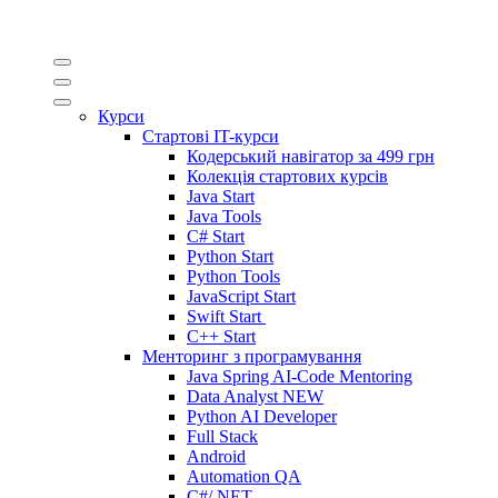
Курси
Стартові IT-курси
Кодерський навігатор за
499 грн
Колекція стартових курсів
Java Start
Java Tools
C# Start
Python Start
Python Tools
JavaScript Start
Swift Start
C++ Start
Менторинг з програмування
Java Spring AI-Code Mentoring
Data Analyst
NEW
Python AI Developer
Full Stack
Android
Automation QA
C#/.NET