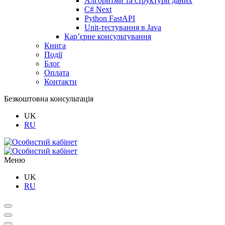
Алгоритми та структури даних
C# Next
Python FastAPI
Unit-тестування в Java
Кар’єрне консультування
Книга
Події
Блог
Оплата
Контакти
Безкоштовна консультація
UK
RU
Меню
UK
RU