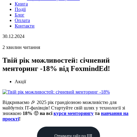
Книга
Події
Блог
Оплата
Контакти
30.12.2024
2 хвилин читання
Твій рік можливостей: січневий
менторинг -18% від FoxmindEd!
Акції
Відкриваємо 🎉 2025 рік грандіозною можливістю для
майбутніх IT-фахівців! Стартуйте свій шлях у технології зі
знижкою
18%
🤑
на всі
курси менторингу
та
навчання на
проєкті
!
Отримати гайд по ШІ