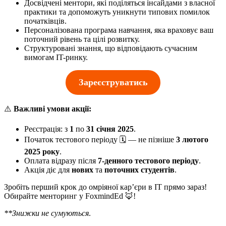
Досвідчені ментори, які поділяться інсайдами з власної
практики та допоможуть уникнути типових помилок
початківців.
Персоналізована програма навчання, яка враховує ваш
поточний рівень та цілі розвитку.
Структуровані знання, що відповідають сучасним
вимогам IT-ринку.
Зареєструватись
⚠️
Важливі умови акції:
Реєстрація: з
1
по
31 січня 2025
.
Початок тестового періоду 🗓️ — не пізніше
3 лютого
2025 року
.
Оплата відразу після
7-денного тестового періоду
.
Акція діє для
нових
та
поточних студентів
.
Зробіть перший крок до омріяної кар’єри в IT прямо зараз!
Обирайте менторинг у FoxmindEd 🦊!
**Знижки не сумуються
.