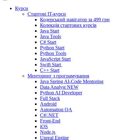
Курси
Стартові IT-курси
Кодерський навігатор за
499 грн
Колекція стартових курсів
Java Start
Java Tools
C# Start
Python Start
Python Tools
JavaScript Start
Swift Start
C++ Start
Менторинг з програмування
Java Spring AI-Code Mentoring
Data Analyst
NEW
Python AI Developer
Full Stack
Android
Automation QA
C#/.NET
Front-End
iOS
Node.js
Unreal Engine