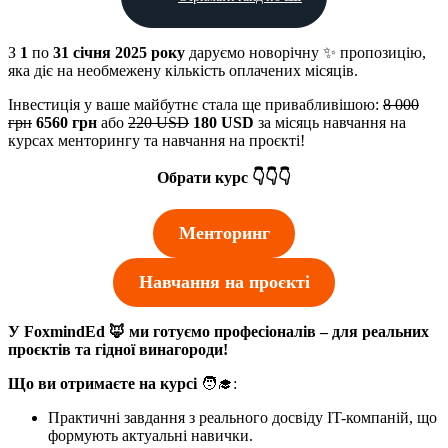
З
1
по
31 січня 2025 року
даруємо новорічну ✨ пропозицію,
яка діє на необмежену кількість оплачених місяців.
Інвестиція у ваше майбутнє стала ще привабливішою:
8 000
грн
6560 грн
або
220 USD
180 USD
за місяць навчання на
курсах менторингу та навчання на проєкті!
Обрати курс 👇👇👇
Менторинг
Навчання на проєкті
У FoxmindEd 🦊 ми готуємо професіоналів – для реальних
проєктів та гідної винагороди!
Що ви отримаєте на курсі
🧑‍🎓:
Практичні завдання з реального досвіду IT-компаній, що
формують актуальні навички.