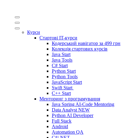
Курси
Стартові IT-курси
Кодерський навігатор за
499 грн
Колекція стартових курсів
Java Start
Java Tools
C# Start
Python Start
Python Tools
JavaScript Start
Swift Start
C++ Start
Менторинг з програмування
Java Spring AI-Code Mentoring
Data Analyst
NEW
Python AI Developer
Full Stack
Android
Automation QA
C#/.NET