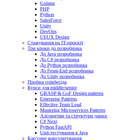
Golang
PHP
Python
SalesForce
Unity
DevOps
UI/UX Design
Стажування на IT-проєкті
Три кроки до розробника
До Java розробника
До C# розробника
До Python розробника
До Front-End розробника
До Unity розробника
Пробна співбесіда
Курси для middle/senior
GRASP & GoF Design patterns
Enterprise Patterns
Effective Team Lead
Mastering Microservices Patterns
Алгоритми та структури даних
C# Next
Python FastAPI
Unit-тестування в Java
Кар’єрне консультування