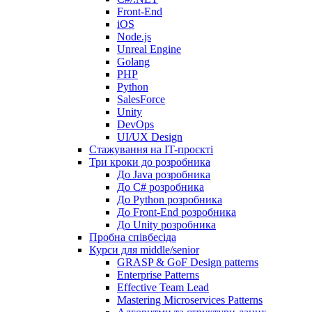
Front-End
iOS
Node.js
Unreal Engine
Golang
PHP
Python
SalesForce
Unity
DevOps
UI/UX Design
Стажування на IT-проєкті
Три кроки до розробника
До Java розробника
До C# розробника
До Python розробника
До Front-End розробника
До Unity розробника
Пробна співбесіда
Курси для middle/senior
GRASP & GoF Design patterns
Enterprise Patterns
Effective Team Lead
Mastering Microservices Patterns