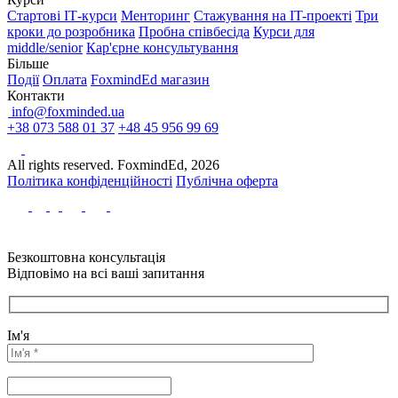
Стартові IТ-курси
Менторинг
Стажування на IT-проекті
Три
кроки до розробника
Пробна співбесіда
Курси для
middle/senior
Кар'єрне консультування
Більше
Події
Оплата
FoxmindEd магазин
Контакти
info@foxminded.ua
+38 073 588 01 37
+48 45 956 99 69
All rights reserved. FoxmindEd, 2026
Політика конфіденційності
Публічна оферта
Безкоштовна консультація
Відповімо на всі ваші запитання
Ім'я