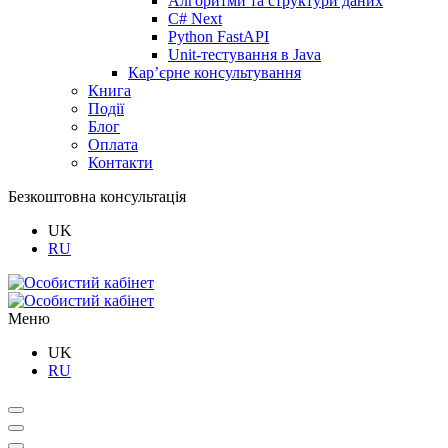
Алгоритми та структури даних
C# Next
Python FastAPI
Unit-тестування в Java
Кар’єрне консультування
Книга
Події
Блог
Оплата
Контакти
Безкоштовна консультація
UK
RU
Меню
UK
RU