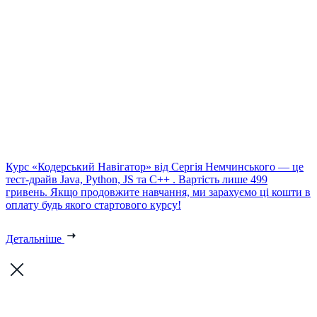
Курс «Кодерський Навігатор» від Сергія Немчинського — це
тест-драйв Java, Python, JS та C++ . Вартість лише 499
гривень. Якщо продовжите навчання, ми зарахуємо ці кошти в
оплату будь якого стартового курсу!
Детальніше