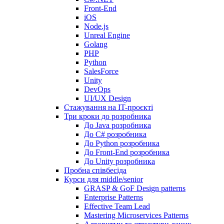
Front-End
iOS
Node.js
Unreal Engine
Golang
PHP
Python
SalesForce
Unity
DevOps
UI/UX Design
Стажування на IT-проєкті
Три кроки до розробника
До Java розробника
До C# розробника
До Python розробника
До Front-End розробника
До Unity розробника
Пробна співбесіда
Курси для middle/senior
GRASP & GoF Design patterns
Enterprise Patterns
Effective Team Lead
Mastering Microservices Patterns