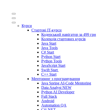
Курси
Стартові IT-курси
Кодерський навігатор за
499 грн
Колекція стартових курсів
Java Start
Java Tools
C# Start
Python Start
Python Tools
JavaScript Start
Swift Start
C++ Start
Менторинг з програмування
Java Spring AI-Code Mentoring
Data Analyst
NEW
Python AI Developer
Full Stack
Android
Automation QA
C#/.NET