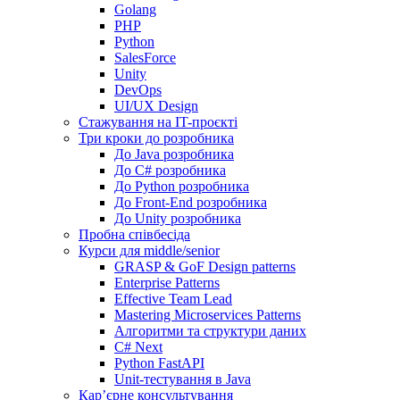
Golang
PHP
Python
SalesForce
Unity
DevOps
UI/UX Design
Стажування на IT-проєкті
Три кроки до розробника
До Java розробника
До C# розробника
До Python розробника
До Front-End розробника
До Unity розробника
Пробна співбесіда
Курси для middle/senior
GRASP & GoF Design patterns
Enterprise Patterns
Effective Team Lead
Mastering Microservices Patterns
Алгоритми та структури даних
C# Next
Python FastAPI
Unit-тестування в Java
Кар’єрне консультування