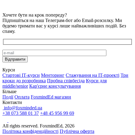
Хочете бути на крок попереду?
Підпишіться на наш Телеграм-бот або Email-розсилку. Ми
будемо тримати вас у курсі лише найважливіших подій. Без
спаму.
Курси
Стартові IТ-курси
Менторинг
Стажування на IT-проекті
Три
кроки до розробника
Пробна співбесіда
Курси для
middle/senior
Кар'єрне консультування
Більше
Події
Оплата
FoxmindEd магазин
Контакти
info@foxminded.ua
+38 073 588 01 37
+48 45 956 99 69
All rights reserved. FoxmindEd, 2026
Політика конфіденційності
Публічна оферта