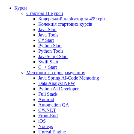
Курси
Стартові IT-курси
Кодерський навігатор за
499 грн
Колекція стартових курсів
Java Start
Java Tools
C# Start
Python Start
Python Tools
JavaScript Start
Swift Start
C++ Start
Менторинг з програмування
Java Spring AI-Code Mentoring
Data Analyst
NEW
Python AI Developer
Full Stack
Android
Automation QA
C#/.NET
Front-End
iOS
Node.js
Unreal Engine