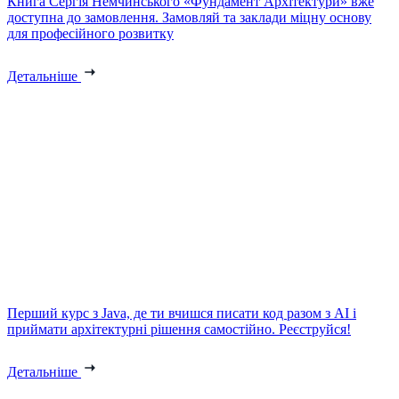
Книга Сергія Немчинського «Фундамент Архітектури» вже
доступна до замовлення. Замовляй та заклади міцну основу
для професійного розвитку
Детальніше
Перший курс з Java, де ти вчишся писати код разом з AI і
приймати архітектурні рішення самостійно. Реєструйся!
Детальніше