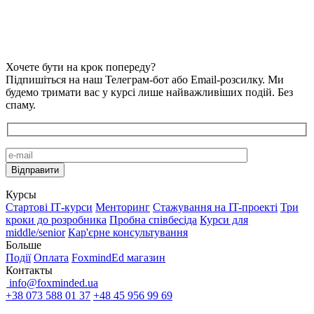
Хочете бути на крок попереду?
Підпишіться на наш Телеграм-бот або Email-розсилку. Ми
будемо тримати вас у курсі лише найважливіших подій. Без
спаму.
Курсы
Стартові IТ-курси
Менторинг
Стажування на IT-проекті
Три
кроки до розробника
Пробна співбесіда
Курси для
middle/senior
Кар'єрне консультування
Больше
Події
Оплата
FoxmindEd магазин
Контакты
info@foxminded.ua
+38 073 588 01 37
+48 45 956 99 69