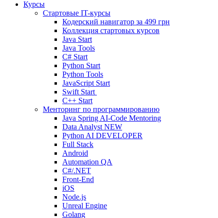
Курсы
Стартовые IT-курсы
Кодерский навигатор за
499 грн
Коллекция стартовых курсов
Java Start
Java Tools
C# Start
Python Start
Python Tools
JavaScript Start
Swift Start
C++ Start
Менторинг по программированию
Java Spring AI-Code Mentoring
Data Analyst
NEW
Python AI DEVELOPER
Full Stack
Android
Automation QA
C#/.NET
Front-End
iOS
Node.js
Unreal Engine
Golang