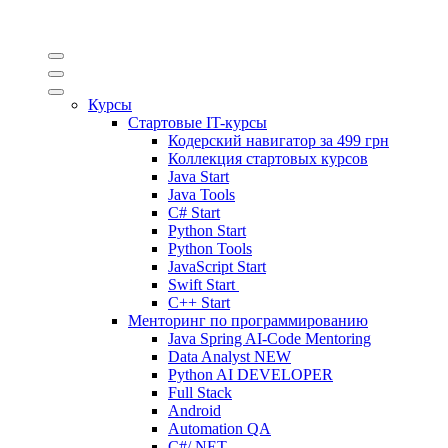
Курсы
Стартовые IT-курсы
Кодерский навигатор за
499 грн
Коллекция стартовых курсов
Java Start
Java Tools
C# Start
Python Start
Python Tools
JavaScript Start
Swift Start
C++ Start
Менторинг по программированию
Java Spring AI-Code Mentoring
Data Analyst
NEW
Python AI DEVELOPER
Full Stack
Android
Automation QA
C#/.NET