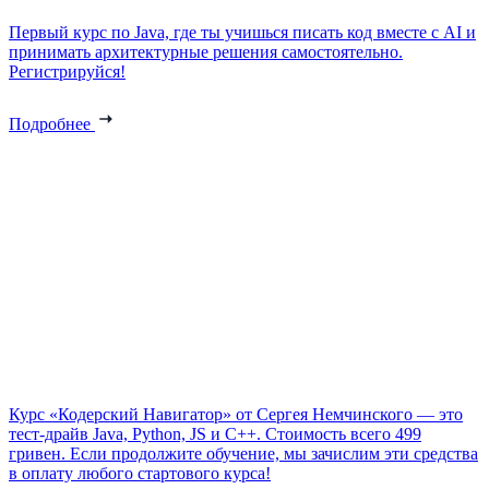
Первый курс по Java, где ты учишься писать код вместе с AI и
принимать архитектурные решения самостоятельно.
Регистрируйся!
Подробнее
Курс «Кодерский Навигатор» от Сергея Немчинского — это
тест-драйв Java, Python, JS и C++. Стоимость всего 499
гривен. Если продолжите обучение, мы зачислим эти средства
в оплату любого стартового курса!