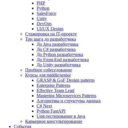
PHP
Python
SalesForce
Unity
DevOps
UI/UX Design
Стажировка на IT-проекте
Три шага до разработчика
До Java разработчика
До C# разработчика
До Python разработчика
До Front-End разработчика
До Unity разработчика
Пробное собеседование
Курсы для middle/senior
GRASP & GoF Design patterns
Enterprise Patterns
Effective Team Lead
Mastering Microservices Patterns
Алгоритмы и структуры данных
C# Next
Python FastAPI
Unit-тестирование в Java
Карьерное консультирование
События