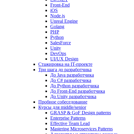
Front-End
iOS
Node.js
Unreal Engine
Golang
PHP
Python
SalesForce
Unity
DevOps
UI/UX Design
Стажировка на IT-проекте
Три шага до разработчика
До Java разработчика
До C# разработчика
До Python разработчика
До Front-End разработчика
До Unity разработчика
Пробное собеседование
Курсы для middle/senior
GRASP & GoF Design patterns
Enterprise Patterns
Effective Team Lead
Mastering Microservices Patterns