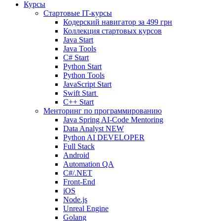
Курсы
Стартовые IT-курсы
Кодерский навигатор за
499 грн
Коллекция стартовых курсов
Java Start
Java Tools
C# Start
Python Start
Python Tools
JavaScript Start
Swift Start
C++ Start
Менторинг по программированию
Java Spring AI-Code Mentoring
Data Analyst
NEW
Python AI DEVELOPER
Full Stack
Android
Automation QA
C#/.NET
Front-End
iOS
Node.js
Unreal Engine
Golang