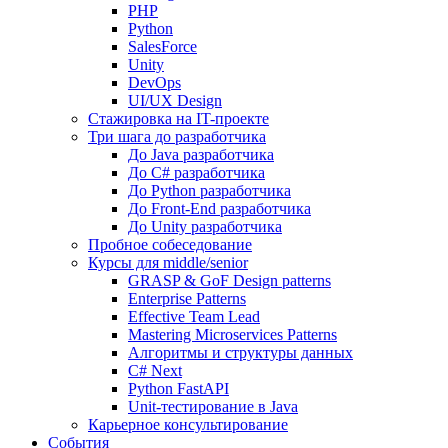
PHP
Python
SalesForce
Unity
DevOps
UI/UX Design
Стажировка на IT-проекте
Три шага до разработчика
До Java разработчика
До C# разработчика
До Python разработчика
До Front-End разработчика
До Unity разработчика
Пробное собеседование
Курсы для middle/senior
GRASP & GoF Design patterns
Enterprise Patterns
Effective Team Lead
Mastering Microservices Patterns
Алгоритмы и структуры данных
C# Next
Python FastAPI
Unit-тестирование в Java
Карьерное консультирование
События