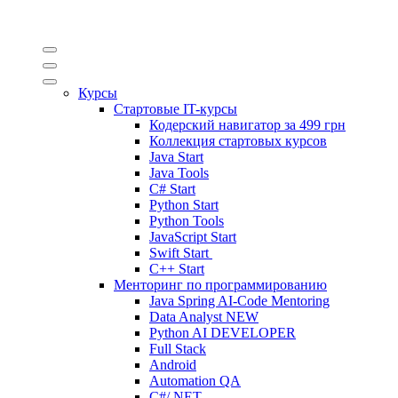
Курсы
Стартовые IT-курсы
Кодерский навигатор за
499 грн
Коллекция стартовых курсов
Java Start
Java Tools
C# Start
Python Start
Python Tools
JavaScript Start
Swift Start
C++ Start
Менторинг по программированию
Java Spring AI-Code Mentoring
Data Analyst
NEW
Python AI DEVELOPER
Full Stack
Android
Automation QA
C#/.NET