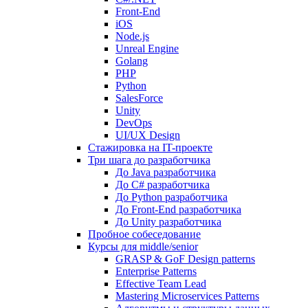
Front-End
iOS
Node.js
Unreal Engine
Golang
PHP
Python
SalesForce
Unity
DevOps
UI/UX Design
Стажировка на IT-проекте
Три шага до разработчика
До Java разработчика
До C# разработчика
До Python разработчика
До Front-End разработчика
До Unity разработчика
Пробное собеседование
Курсы для middle/senior
GRASP & GoF Design patterns
Enterprise Patterns
Effective Team Lead
Mastering Microservices Patterns