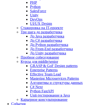
PHP
Python
SalesForce
Unity
DevOps
UI/UX Design
Стажировка на IT-проекте
Три шага до разработчика
До Java разработчика
До C# разработчика
До Python разработчика
До Front-End разработчика
До Unity разработчика
Пробное собеседование
Курсы для middle/senior
GRASP & GoF Design patterns
Enterprise Patterns
Effective Team Lead
Mastering Microservices Patterns
Алгоритмы и структуры данных
C# Next
Python FastAPI
Unit-тестирование в Java
Карьерное консультирование
События