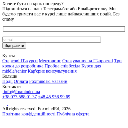
Хочете бути на крок попереду?
Підпишіться на наш Телеграм-бот або Email-розсилку. Ми
будемо тримати вас у курсі лише найважливіших подій. Без
спаму.
Курсы
Стартові IТ-курси
Менторинг
Стажування на IT-проекті
Три
кроки до розробника
Пробна співбесіда
Курси для
middle/senior
Кар'єрне консультування
Больше
Події
Оплата
FoxmindEd магазин
Контакты
info@foxminded.ua
+38 073 588 01 37
+48 45 956 99 69
All rights reserved. FoxmindEd, 2026
Політика конфіденційності
Публічна оферта