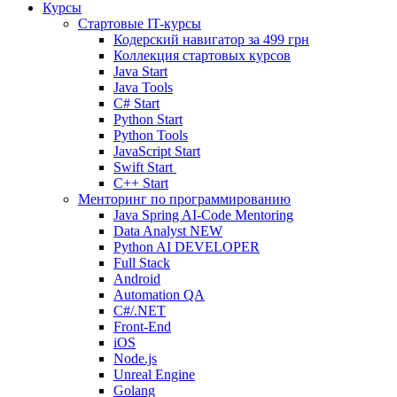
Курсы
Стартовые IT-курсы
Кодерский навигатор за
499 грн
Коллекция стартовых курсов
Java Start
Java Tools
C# Start
Python Start
Python Tools
JavaScript Start
Swift Start
C++ Start
Менторинг по программированию
Java Spring AI-Code Mentoring
Data Analyst
NEW
Python AI DEVELOPER
Full Stack
Android
Automation QA
C#/.NET
Front-End
iOS
Node.js
Unreal Engine
Golang