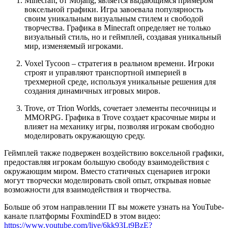
Minecraft, от Mojang, является выдающимся примером
воксельной графики. Игра завоевала популярность
своим уникальным визуальным стилем и свободой
творчества. Графика в Minecraft определяет не только
визуальный стиль, но и геймплей, создавая уникальный
мир, изменяемый игроками.
Voxel Tycoon – стратегия в реальном времени. Игроки
строят и управляют транспортной империей в
трехмерной среде, используя уникальные решения для
создания динамичных игровых миров.
Trove, от Trion Worlds, сочетает элементы песочницы и
MMORPG. Графика в Trove создает красочные миры и
влияет на механику игры, позволяя игрокам свободно
моделировать окружающую среду.
Геймплей также подвержен воздействию воксельной графики,
предоставляя игрокам большую свободу взаимодействия с
окружающим миром. Вместо статичных сценариев игроки
могут творчески моделировать свой опыт, открывая новые
возможности для взаимодействия и творчества.
Больше об этом направлении IT вы можете узнать на YouTube-
канале платформы FoxmindED в этом видео:
https://www.youtube.com/live/6kk93Lt9BzE?