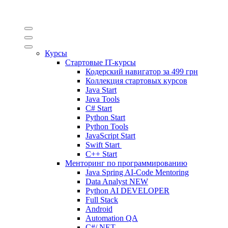
Курсы
Стартовые IT-курсы
Кодерский навигатор за
499 грн
Коллекция стартовых курсов
Java Start
Java Tools
C# Start
Python Start
Python Tools
JavaScript Start
Swift Start
C++ Start
Менторинг по программированию
Java Spring AI-Code Mentoring
Data Analyst
NEW
Python AI DEVELOPER
Full Stack
Android
Automation QA
C#/.NET