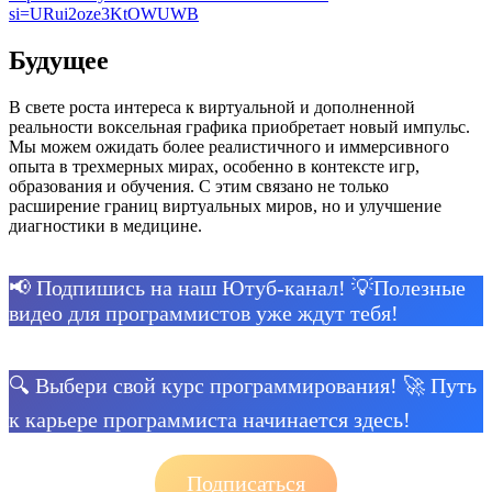
si=URui2oze3KtOWUWB
Будущее
В свете роста интереса к виртуальной и дополненной
реальности воксельная графика приобретает новый импульс.
Мы можем ожидать более реалистичного и иммерсивного
опыта в трехмерных мирах, особенно в контексте игр,
образования и обучения. С этим связано не только
расширение границ виртуальных миров, но и улучшение
диагностики в медицине.
📢 Подпишись на наш Ютуб-канал! 💡Полезные
видео для программистов уже ждут тебя!
🔍 Выбери свой курс программирования! 🚀 Путь
к карьере программиста начинается здесь!
Подписаться