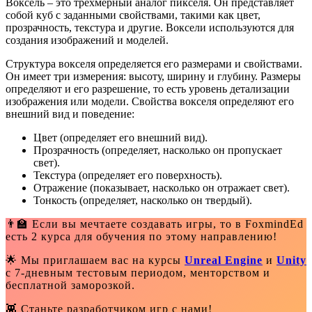
Воксель – это трехмерный аналог пикселя. Он представляет
собой куб с заданными свойствами, такими как цвет,
прозрачность, текстура и другие. Воксели используются для
создания изображений и моделей.
Структура вокселя определяется его размерами и свойствами.
Он имеет три измерения: высоту, ширину и глубину. Размеры
определяют и его разрешение, то есть уровень детализации
изображения или модели. Свойства вокселя определяют его
внешний вид и поведение:
Цвет (определяет его внешний вид).
Прозрачность (определяет, насколько он пропускает
свет).
Текстура (определяет его поверхность).
Отражение (показывает, насколько он отражает свет).
Тонкость (определяет, насколько он твердый).
👨‍🏫 Если вы мечтаете создавать игры, то в FoxmindEd
есть 2 курса для обучения по этому направлению!
🌟 Мы приглашаем вас на курсы
Unreal Engine
и
Unity
с 7-дневным тестовым периодом, менторством и
бесплатной заморозкой.
👾 Станьте разработчиком игр с нами!