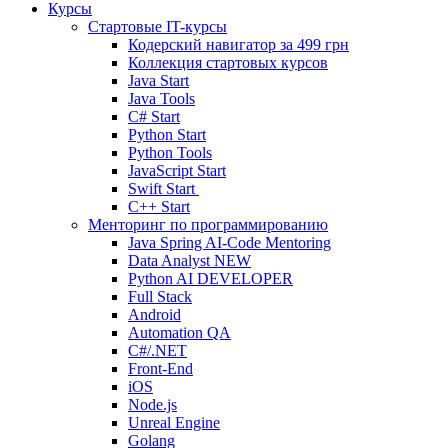
Курсы
Стартовые IT-курсы
Кодерский навигатор за
499 грн
Коллекция стартовых курсов
Java Start
Java Tools
C# Start
Python Start
Python Tools
JavaScript Start
Swift Start
C++ Start
Менторинг по программированию
Java Spring AI-Code Mentoring
Data Analyst
NEW
Python AI DEVELOPER
Full Stack
Android
Automation QA
C#/.NET
Front-End
iOS
Node.js
Unreal Engine
Golang