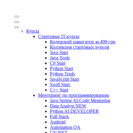
Курсы
Стартовые IT-курсы
Кодерский навигатор за
499 грн
Коллекция стартовых курсов
Java Start
Java Tools
C# Start
Python Start
Python Tools
JavaScript Start
Swift Start
C++ Start
Менторинг по программированию
Java Spring AI-Code Mentoring
Data Analyst
NEW
Python AI DEVELOPER
Full Stack
Android
Automation QA
C#/.NET