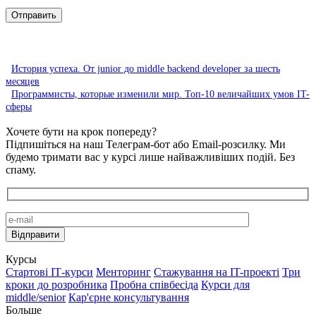
История успеха. От junior до middle backend developer за шесть
месяцев
Программисты, которые изменили мир. Топ-10 величайших умов IT-
сферы
Хочете бути на крок попереду?
Підпишіться на наш Телеграм-бот або Email-розсилку. Ми
будемо тримати вас у курсі лише найважливіших подій. Без
спаму.
Курсы
Стартові IТ-курси
Менторинг
Стажування на IT-проекті
Три
кроки до розробника
Пробна співбесіда
Курси для
middle/senior
Кар'єрне консультування
Больше