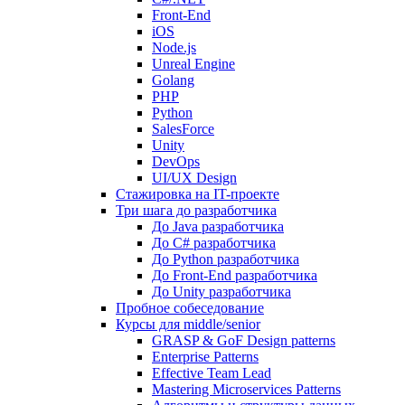
Front-End
iOS
Node.js
Unreal Engine
Golang
PHP
Python
SalesForce
Unity
DevOps
UI/UX Design
Стажировка на IT-проекте
Три шага до разработчика
До Java разработчика
До C# разработчика
До Python разработчика
До Front-End разработчика
До Unity разработчика
Пробное собеседование
Курсы для middle/senior
GRASP & GoF Design patterns
Enterprise Patterns
Effective Team Lead
Mastering Microservices Patterns