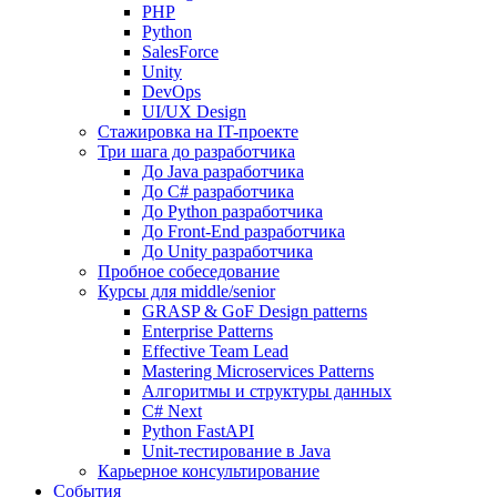
PHP
Python
SalesForce
Unity
DevOps
UI/UX Design
Стажировка на IT-проекте
Три шага до разработчика
До Java разработчика
До C# разработчика
До Python разработчика
До Front-End разработчика
До Unity разработчика
Пробное собеседование
Курсы для middle/senior
GRASP & GoF Design patterns
Enterprise Patterns
Effective Team Lead
Mastering Microservices Patterns
Алгоритмы и структуры данных
C# Next
Python FastAPI
Unit-тестирование в Java
Карьерное консультирование
События