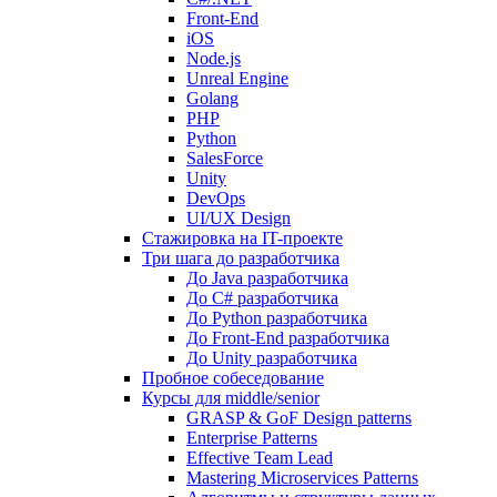
Front-End
iOS
Node.js
Unreal Engine
Golang
PHP
Python
SalesForce
Unity
DevOps
UI/UX Design
Стажировка на IT-проекте
Три шага до разработчика
До Java разработчика
До C# разработчика
До Python разработчика
До Front-End разработчика
До Unity разработчика
Пробное собеседование
Курсы для middle/senior
GRASP & GoF Design patterns
Enterprise Patterns
Effective Team Lead
Mastering Microservices Patterns