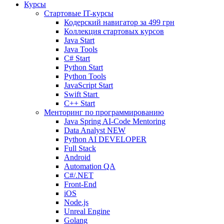
Курсы
Стартовые IT-курсы
Кодерский навигатор за
499 грн
Коллекция стартовых курсов
Java Start
Java Tools
C# Start
Python Start
Python Tools
JavaScript Start
Swift Start
C++ Start
Менторинг по программированию
Java Spring AI-Code Mentoring
Data Analyst
NEW
Python AI DEVELOPER
Full Stack
Android
Automation QA
C#/.NET
Front-End
iOS
Node.js
Unreal Engine
Golang