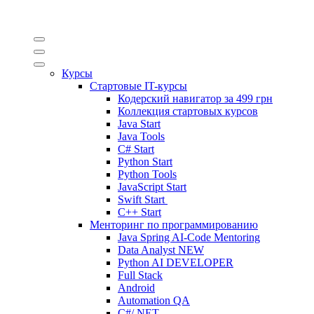
Курсы
Стартовые IT-курсы
Кодерский навигатор за
499 грн
Коллекция стартовых курсов
Java Start
Java Tools
C# Start
Python Start
Python Tools
JavaScript Start
Swift Start
C++ Start
Менторинг по программированию
Java Spring AI-Code Mentoring
Data Analyst
NEW
Python AI DEVELOPER
Full Stack
Android
Automation QA
C#/.NET