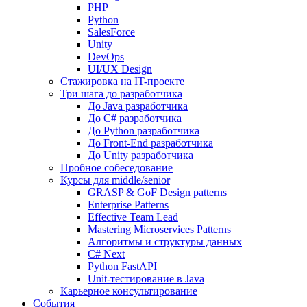
PHP
Python
SalesForce
Unity
DevOps
UI/UX Design
Стажировка на IT-проекте
Три шага до разработчика
До Java разработчика
До C# разработчика
До Python разработчика
До Front-End разработчика
До Unity разработчика
Пробное собеседование
Курсы для middle/senior
GRASP & GoF Design patterns
Enterprise Patterns
Effective Team Lead
Mastering Microservices Patterns
Алгоритмы и структуры данных
C# Next
Python FastAPI
Unit-тестирование в Java
Карьерное консультирование
События