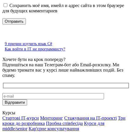
Сохранить моё имя, имейл и адрес сайта в этом браузере
для будущих комментариев
9 причин изучить язык C#
Как войти в IT не программисту?
Хочете бути на крок попереду?
Підпишіться на наш Телеграм-бот або Email-розсилку. Ми
будемо тримати вас у курсі лише найважливіших подій. Без
спаму.
Курсы
Стартові IТ-курси
Менторинг
Стажування на IT-проекті
Три
кроки до розробника
Пробна співбесіда
Курси для
middle/senior
Кар'єрне консультування